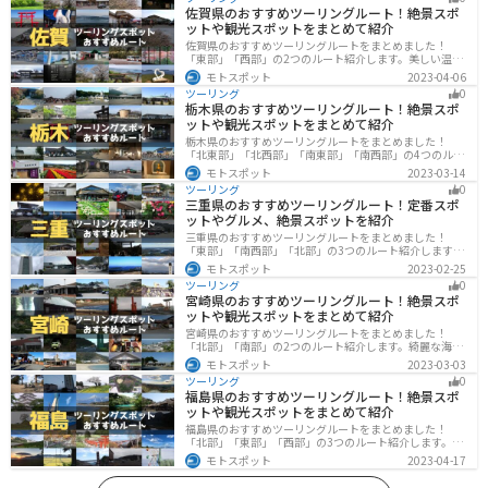
佐賀県のおすすめツーリングルート！絶景スポ
ットや観光スポットをまとめて紹介
佐賀県のおすすめツーリングルートをまとめました！
「東部」「西部」の2つのルート紹介します。美しい温泉
地や古墳群、歴史ある城や神社仏閣など、バイクツーリ
モトスポット
2023-04-06
ングに適したスポットが多数存在し、様々な楽しみ方が
ツーリング
0
できます。バイクで佐賀県にツーリングに行く際は参考
栃木県のおすすめツーリングルート！絶景スポ
にしてください。
ットや観光スポットをまとめて紹介
栃木県のおすすめツーリングルートをまとめました！
「北東部」「北西部」「南東部」「南西部」の4つのルー
ト紹介します。日本を代表する神社や広大な山や滝、湖
モトスポット
2023-03-14
などを歴史や自然を満喫するツーリングができます。バ
ツーリング
0
イクで栃木県にツーリングに行く際は参考にしてくださ
三重県のおすすめツーリングルート！定番スポ
い。
ットやグルメ、絶景スポットを紹介
三重県のおすすめツーリングルートをまとめました！
「東部」「南西部」「北部」の3つのルート紹介します。
標高の高いスカイラインからリアス式海岸まであるの
モトスポット
2023-02-25
で、飽きることなくツーリングを堪能できます。バイク
ツーリング
0
で三重県にツーリングに行く際は参考にしてください。
宮崎県のおすすめツーリングルート！絶景スポ
ットや観光スポットをまとめて紹介
宮崎県のおすすめツーリングルートをまとめました！
「北部」「南部」の2つのルート紹介します。綺麗な海岸
線が特徴的な海・自然豊かな山・趣のある神社を満喫す
モトスポット
2023-03-03
るツーリングができます。バイクで宮崎県にツーリング
ツーリング
0
に行く際は参考にしてください。
福島県のおすすめツーリングルート！絶景スポ
ットや観光スポットをまとめて紹介
福島県のおすすめツーリングルートをまとめました！
「北部」「東部」「西部」の3つのルート紹介します。内
陸部には山々が連なり、海岸線は太平洋に面してるので
モトスポット
2023-04-17
観光スポットが多数あります。バイクで福島県にツーリ
ングに行く際は参考にしてください。