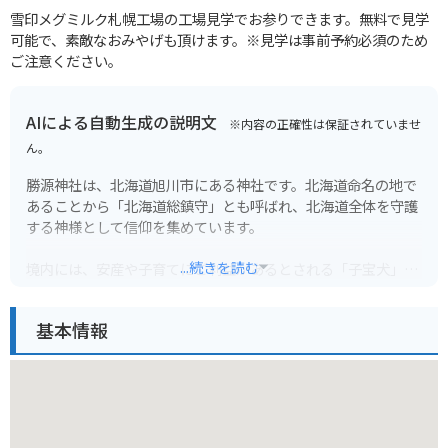
雪印メグミルク札幌工場の工場見学でお参りできます。無料で見学
可能で、素敵なおみやげも頂けます。※見学は事前予約必須のため
ご注意ください。
AIによる自動生成の説明文
※内容の正確性は保証されていませ
ん。
勝源神社は、北海道旭川市にある神社です。北海道命名の地で
あることから「北海道総鎮守」とも呼ばれ、北海道全体を守護
する神様として信仰を集めています。
...続きを読む
境内には、安産や子育てにご利益があるとされる「子宝犬」の
像や、北海道150年を記念して建てられた「歳徳・方位盤」な
ど、見どころがたくさんあります。
基本情報
バイクで行く場合は、境内にある無料駐車場に停めることがで
きます。境内はそれほど広くありませんが、歴史を感じさせる
厳かな雰囲気を楽しむことができます。近隣には旭山動物園な
どもあり、観光スポットとしてもおすすめです。