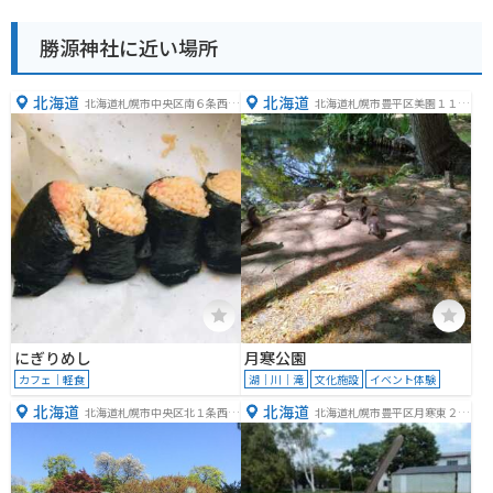
勝源神社に近い場所
北海道
北海道
北海道札幌市中央区南６条西４
北海道札幌市豊平区美園１１条
丁目
８丁目１
にぎりめし
月寒公園
カフェ｜軽食
湖｜川｜滝
文化施設
イベント体験
北海道
北海道
北海道札幌市中央区北１条西１
北海道札幌市豊平区月寒東２条
６丁目１−３
１４丁目１−３４