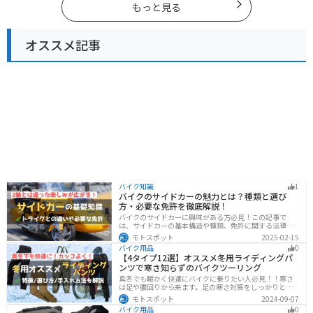
もっと見る
オススメ記事
バイク知識
1
バイクのサイドカーの魅力とは？種類と選び
方・必要な免許を徹底解説！
バイクのサイドカーに興味がある方必見！この記事で
は、サイドカーの基本構造や種類、免許に関する法律、
メンテナンス方法を解説しています。実は、サイドカー
モトスポット
2025-02-15
は法律上、二輪車として扱われるため、排気量に応じた
バイク用品
0
二輪免許が必要です。この記事を読めば、サイドカーの
【4タイプ12選】オススメ冬用ライディングパ
正しい楽しみ方がわかります。
ンツで寒さ知らずのバイクツーリング
真冬でも暖かく快適にバイクに乗りたい人必見！！寒さ
は足や腰回りから来ます。足の寒さ対策をしっかりとす
ることで、体全体の寒さを防ぎ快適なバイクツーリング
モトスポット
2024-09-07
を楽しむことができます。この記事では、4つのタイプ別
バイク用品
0
に真冬でも使えるライディングパンツを12選紹介しま