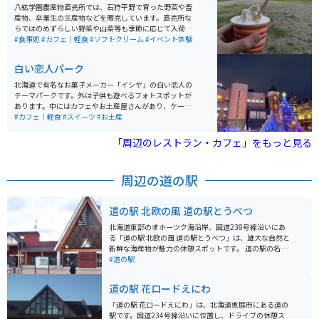
八紘学園農産物直売所では、石狩平野で育った野菜や畜
産物、卒業生の生産物などを販売しています。直売所な
らではのめずらしい野菜や山菜等も季節に応じて入荷す
るそうです。学園産生乳で作ったツキサップ牛乳、ツキ
#食事処
#カフェ｜軽食
#ソフトクリーム
#イベント体験
サップヨーグルト（飲むヨーグルト）、名物ソフトクリ
ームの販売も行っています。 ソフトクリームについて
白い恋人パーク
は、夏季営業期間（４月下旬～１１月上旬）の限定販
売。季節限定でプルーン・ブルーベリー・さくらんぼ・
北海道で有名なお菓子メーカー「イシヤ」の白い恋人の
イチゴなどの果物狩りも行っています。のどかな自然の
テーマパークです。外は子供も遊べるフォトスポットが
中でゆっくりソフトクリームを食べるのがおすすめで
あります。中にはカフェやお土産屋さんがあり、ケーキ
す。
や、パフェを楽しめます。工場が併設しているので有料
#カフェ｜軽食
#スイーツ
#お土産
で工場見学もできます。
「周辺のレストラン・カフェ」をもっと見る
周辺の道の駅
道の駅 北欧の風 道の駅とうべつ
北海道東部のオホーツク海沿岸、国道238号線沿いにあ
る「道の駅 北欧の風 道の駅とうべつ」は、雄大な自然と
新鮮な海産物が魅力の休憩スポットです。 道の駅の名前
にもなっている「北欧の風」をイメージした三角屋根の
#道の駅
建物が特徴で、館内には、地元の新鮮な魚介類や農産物
を販売する物産館、レストラン、軽食コーナーなどがあ
道の駅 花ロードえにわ
ります。 特に、オホーツク海で獲れた新鮮なホタテやカ
ニは絶品で、お土産にもおすすめです。また、レストラ
「道の駅 花ロードえにわ」は、北海道恵庭市にある道の
ンでは、地元産の食材をふんだんに使った料理を楽しむ
駅です。国道234号線沿いに位置し、ドライブの休憩ス