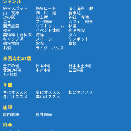
ジャンル
絶景スポット
絶景ロード
海｜海岸｜岬
山｜高原
湖｜川｜滝
食事処
道の駅
お土産
神社｜寺院
温泉
文化施設
カフェ｜軽食
商業施設
ソフトクリーム
林道
夜景
イベント体験
宿泊施設
美術館｜資料館
海鮮
ダム
キャンプ場
スイーツ
珍スポット
動植物園
お肉
麺類
お酒
ライダーハウス
東西南北の端
全ての端
日本4端
日本本土4端
北海道4端
本州4端
四国4端
九州4端
季節
春にオススメ
夏にオススメ
秋にオススメ
冬にオススメ
年中オススメ
施設
屋内施設
屋外施設
料金