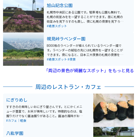
所あり、十分なスペースが確保されています。
旭山記念公園
札幌市中央区にある公園です。駐車場も公園も無料で、
札幌の街並みをを一望することができます。昼に札幌の
街並みを見下ろすのも良し、夜に札幌の夜景を見下ろす
のも良し、とにかく眺望が最高の公園です。
#絶景スポット
幌見峠ラベンダー園
8000株のラベンダーが植えられているラベンダー畑で
す。ラベンダーの絨毯の先には札幌市を一望することが
できます。夜になると、日本三大夜景の札幌の夜景を楽
しむこともできる絶景スポットです。
#絶景スポット
#夜景
「周辺の景色が綺麗なスポット」をもっと見る
周辺のレストラン・カフェ
にぎりめし
すすきのの美味しいおにぎり屋さんです。とにかくメニ
ューが豊富で、お米が美味しいです。特徴的なのは、塩
握りだけでなく醤油握りがあること。醤油の風味がおに
ぎりとマッチしていて、いくらでも食べれてしまいま
#カフェ｜軽食
す。24時間営業なので、早朝の朝食にももってこいで
す。どれも具沢山で、札幌に来たら立ち寄りたいお店で
八紘学園
す。