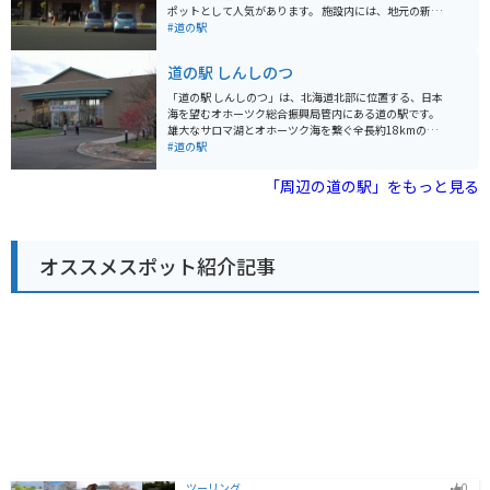
ことができます。 バイクで訪れる際は、オホーツク海の
ポットとして人気があります。 施設内には、地元の新鮮
海岸線を走る爽快なルートがおすすめです。道の駅に
な農産物を販売する直売所や、軽食コーナー、観光案内
#道の駅
は、広々とした駐車場も完備されているので、休憩場所
所などが併設されています。特に、直売所のソフトクリ
としても最適です。周辺には、原生花園あやめヶ原や濤
ームは絶品と評判で、多くの観光客が訪れます。 バイク
道の駅 しんしのつ
沸湖など、自然豊かな観光スポットも多く、ツーリング
で訪れる場合、駐車場も広々としているので安心です。
の拠点としてもおすすめです。
道の駅周辺には、恵庭渓谷やえこりん村など、自然豊か
「道の駅 しんしのつ」は、北海道北部に位置する、日本
な観光スポットも点在しており、ツーリングの拠点とし
海を望むオホーツク総合振興局管内にある道の駅です。
ても最適です。 恵庭市は、花の苗木の生産が盛んな地域
雄大なサロマ湖とオホーツク海を繋ぐ全長約18kmの
としても知られています。道の駅では、季節ごとに色と
「ワッカサギの聖地」として知られるサロマ湖と、緑豊
#道の駅
りどりの花々を楽しむことができます。お土産には、地
かな原生花園に囲まれた、自然豊かな場所に位置してい
元産の新鮮な野菜や花々、花をモチーフにしたお菓子な
ます。 道の駅には、地元の新鮮な農産物や海産物を販売
「周辺の道の駅」をもっと見る
どがおすすめです。
する直売所があり、特にサロマ湖産のホタテやカキ、新
鮮な野菜が人気です。レストランでは、地元食材をふん
だんに使った料理が楽しめます。サロマ湖を一望できる
展望台もあり、休憩スポットとしても最適です。 バイク
オススメスポット紹介記事
で訪れる場合は、オホーツク海沿岸を走る国道238号線
からアクセスできます。道の駅には広い駐車場が完備さ
れているので安心です。周辺には、サロマ湖畔をサイク
リングできるレンタサイクル施設や、キャンプ場なども
あり、自然を満喫したいツーリングにもおすすめです。
道の駅 しんしのつで、北海道の大自然を満喫してくださ
い。
ツーリング
0