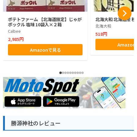
ポテトファーム 【北海道限定】じゃが
北海大和 北海道産 秋
ポックル 塩味 10袋入×２箱
北海大和
Calbee
518円
2,985円
Amazo
Amazonで見る
勝源神社のレビュー