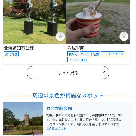
北海道知事公館
八紘学園
文化施設
食事処
カフェ｜軽食
ソフトクリーム
イベント体験
もっと見る
周辺の景色が綺麗なスポット
百合が原公園
札幌市北区にある総合公園で、その面積は25haと広大で
す。特に有名なのは「世界の百合広場」で、100種類以
上のユリが植えられ、訪れる人を楽しませてくれます。
広大な敷地にはリリートレインと呼ばれる列車が走り、
#絶景スポット
散歩やジョギングに訪れる市民も多いです。駐車場は3か