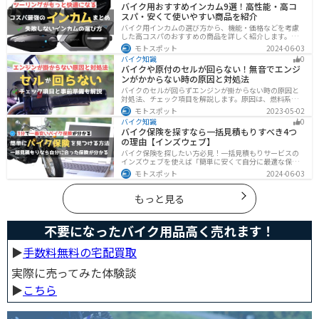
バイク用おすすめインカム9選！高性能・高コ
す！
スパ・安くて使いやすい商品を紹介
バイク用インカムの選び方から、機能・価格などを考慮
した高コスパのおすすめの商品を詳しく紹介します。初
心者からベテランライダーまで、マスツーやソロツーに
モトスポット
2024-06-03
適した最適なインカムを見つけるための参考にしてくだ
バイク知識
0
さい。
バイクや原付のセルが回らない！無音でエンジ
ンがかからない時の原因と対処法
バイクのセルが回らずエンジンが掛からない時の原因と
対処法、チェック項目を解説します。原因は、燃料系・
電装系・その他に分かれますが、バッテリー上がりが原
モトスポット
2023-05-02
因であることが多いです。その場合、押しがけやバッテ
バイク知識
0
リー復旧サービスなどを活用しましょう。事前にできる
バイク保険を探すなら一括見積もりすべき4つ
対処準備についても解説します。
の理由【インズウェブ】
バイク保険を探したい方必見！一括見積もりサービスの
インズウェブを使えば「簡単に安くて自分に最適な保険
を3分で見つける」ことができます。最大5社のバイク保
モトスポット
2024-06-03
険を一気に比べることができるので、探す手間と時間が
省けます。
もっと見る
不要になったバイク用品高く売れます！
▶︎
手数料無料の宅配買取
実際に売ってみた体験談
▶︎
こちら