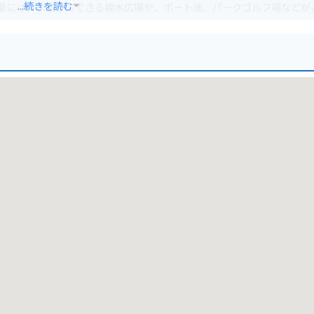
...続きを読む
す。夏には、水遊びのできる親水広場や、ボート池、パークゴルフ場などが
。冬には、一面の銀世界となり、スキーやスノーボードを楽しむことが
とることができます。また、園内には、駐車場、駐輪場、トイレなども
。また、公園内には駐輪場もあるので、自転車で訪れることも可能です。
あり、散策も楽しめます。また、札幌市中心部からも近く、アクセスも
。月寒あんぱんは、北海道産の小麦粉と小豆を使った、甘さ控えめのあ
てみてください。