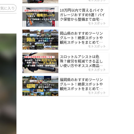
イルド
お気に入り
10万円以内で買えるバイク
ガレージおすすめ9選！バイ
ク保管から整備まで自宅で
楽々
モトスポット
岡山県のおすすめツーリン
グルート！絶景スポットや
観光スポットをまとめて紹
介
モトスポット
スロットルアシストは危
険？疲労を軽減できる正し
い使い方やオススメ商品を
紹介
モトスポット
福岡県のおすすめツーリン
グルート！絶景スポットや
観光スポットをまとめて紹
介
モトスポット