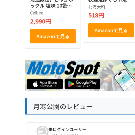
ックル 塩味 10袋入
北海大和
×２箱
Calbee
518円
2,990円
Amazonで見る
Amazonで見る
月寒公園のレビュー
未ログインユーザー
2024-11-03 18:23