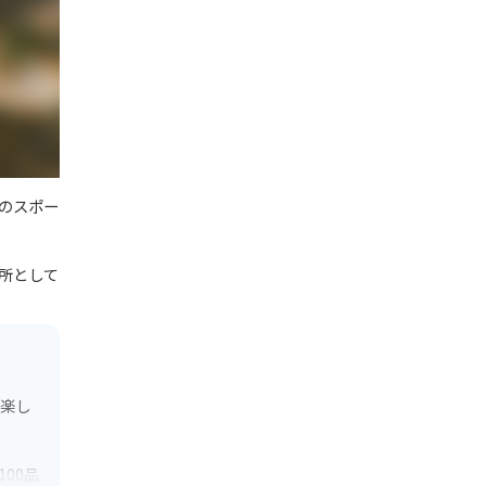
のスポー
所として
で楽し
00品