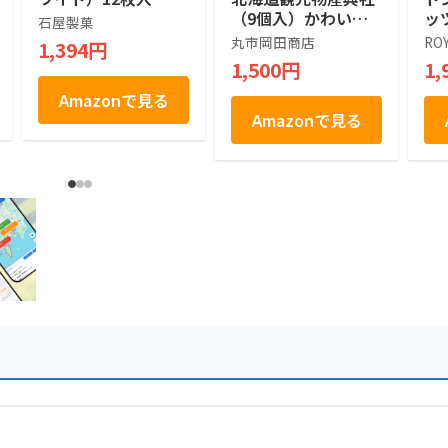
（9個入）かわいい
ッ
石屋製菓
シマエナガ (1箱)
ツ]
丸市岡田商店
RO
1,394円
1,500円
1,
Amazonで見る
Amazonで見る