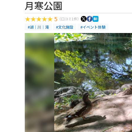
月寒公園
5
（口コミ1件）
#湖｜川｜滝
#文化施設
#イベント体験