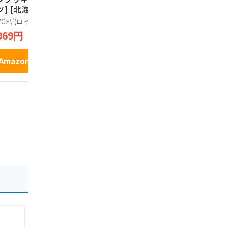
ツ] [北海道スイー
タン 96g（16g*6
塩味 （大）1
 25個 (x 1)
袋）1箱
袋入
YCE\'(ロイズ)
Calbee
じゃがポック
969円
1,600円
1,798円
Amazonで見る
Amazonで見る
Amazo