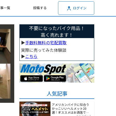
記事一覧
投稿する
ログイン
不要になったバイク用品！
高く売れます！
▶︎
手数料無料の宅配買取
実際に売ってみた体験談
▶︎
こちら
人気記事
アメリカンバイクに似合う
かっこいいヘルメット20
選！オススメはお洒落でワ
モトスポット