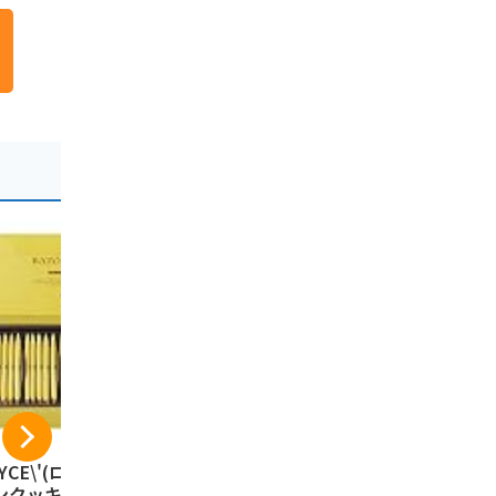
YCE\'(ロイズ) バ
カルビーポテト【新
カルビー 
ンクッキー[ココナ
パッケージ】ぽてコ
ーム じゃ