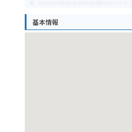
種、2,500株の花菖蒲が咲き誇る菖蒲園は見もので
家族連れで楽しめます。
基本情報
秋には、紅葉が美しく、特にイチョウ並木は見事です
す。
公園内には、売店やレストランもあり、軽食や休憩を
れています。
バイクで訪れる場合は、公園周辺に駐車場があります
月寒公園周辺には、月寒中央商店街や月寒神社などが
す。
月寒公園の名産品としては、月寒あんぱんが有名です
です。
月寒公園を訪れた際には、ぜひ月寒あんぱんを味わっ