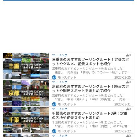
ツーリング
0
三重県のおすすめツーリングルート！定番スポ
ットやグルメ、絶景スポットを紹介
三重県のおすすめツーリングルートをまとめました！
「東部」「南西部」「北部」の3つのルート紹介します。
標高の高いスカイラインからリアス式海岸まであるの
モトスポット
2023-02-25
で、飽きることなくツーリングを堪能できます。バイク
ツーリング
0
で三重県にツーリングに行く際は参考にしてください。
京都府のおすすめツーリングルート！絶景スポ
ットや観光スポットをまとめて紹介
京都府のおすすめツーリングルートをまとめました！
「北部」「中部（郊外）」「中部（市街地）」「南部」
の4つのルート紹介します。古い町並みや神社仏閣、自然
モトスポット
2023-03-31
に囲まれた風光明媚なスポットが数多く存在し、様々な
ツーリング
0
楽しみ方ができます。バイクで京都府にツーリングに行
千葉県のおすすめツーリングルート3選！定番
く際は参考にしてください。
の名所や絶景スポットまとめ
千葉県のおすすめツーリングルートをまとめました！
「北部」「南部（沿岸）」「南部（内陸）」の3つを地域
別で紹介します！千葉は首都圏からのアクセスも良く、
モトスポット
2023-02-22
海と山どちらも堪能できるのでツーリングには最適な場
ツーリング
0
所です。