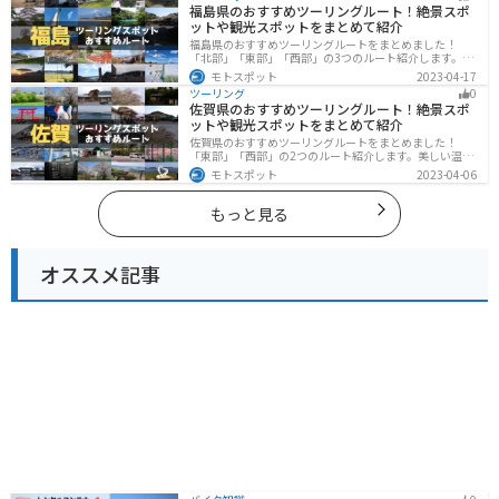
福島県のおすすめツーリングルート！絶景スポ
ットや観光スポットをまとめて紹介
福島県のおすすめツーリングルートをまとめました！
「北部」「東部」「西部」の3つのルート紹介します。内
陸部には山々が連なり、海岸線は太平洋に面してるので
モトスポット
2023-04-17
観光スポットが多数あります。バイクで福島県にツーリ
ツーリング
0
ングに行く際は参考にしてください。
佐賀県のおすすめツーリングルート！絶景スポ
ットや観光スポットをまとめて紹介
佐賀県のおすすめツーリングルートをまとめました！
「東部」「西部」の2つのルート紹介します。美しい温泉
地や古墳群、歴史ある城や神社仏閣など、バイクツーリ
モトスポット
2023-04-06
ングに適したスポットが多数存在し、様々な楽しみ方が
できます。バイクで佐賀県にツーリングに行く際は参考
にしてください。
もっと見る
オススメ記事