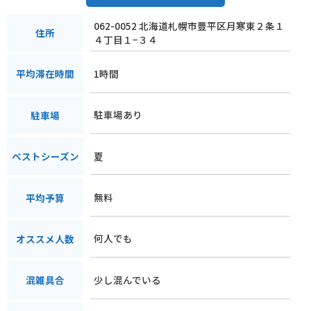
【見どころ】
062-0052 北海道札幌市豊平区月寒東２条１
* 花菖蒲園：約1.5ヘクタールの敷地に約200種20万株の花菖蒲
住所
４丁目１−３４
が咲き誇ります。見頃は6月中旬から7月上旬です。
* 白樺並木：約250本の白樺が立ち並ぶ並木道は、北海道らし
1時間
平均滞在時間
い風景が広がります。
* 牧場：牛、豚、羊などの家畜が飼育されている牧場では、動
物たちとのふれあいが楽しめます。
駐車場あり
駐車場
【名産品】
夏
ベストシーズン
* ソフトクリーム：濃厚なミルクの味が人気のソフトクリーム
は、学園の看板商品です。
* 農産物：新鮮な野菜や果物、乳製品、肉製品などが販売され
無料
平均予算
ています。
【バイクで訪れる場合の注意点】
何人でも
オススメ人数
* 駐車場は無料ですが、台数に限りがあるため、混雑時には待
つ可能性があります。
少し混んでいる
混雑具合
* 園内は一部未舗装の道路もあるので、注意して走行してくだ
さい。