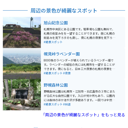
周辺の景色が綺麗なスポット
旭山記念公園
札幌市中央区にある公園です。駐車場も公園も無料で、
札幌の街並みをを一望することができます。昼に札幌の
街並みを見下ろすのも良し、夜に札幌の夜景を見下ろす
のも良し、とにかく眺望が最高の公園です。
#絶景スポット
幌見峠ラベンダー園
8000株のラベンダーが植えられているラベンダー畑で
す。ラベンダーの絨毯の先には札幌市を一望することが
できます。夜になると、日本三大夜景の札幌の夜景を楽
しむこともできる絶景スポットです。
#絶景スポット
#夜景
野幌森林公園
野幌森林公園は札幌市・江別市・北広島市の３市にまた
がる広大な自然公園です。入口が何か所もあり、公園内
には森林のほか池や沢が多数あります。一回では全然回
り切れないほどの広さです。多くの樹木や野生動物を観
#絶景スポット
#林道
察することもでき、ウオーキングや森林浴にぴったりの
スポットです。
「周辺の景色が綺麗なスポット」をもっと見る