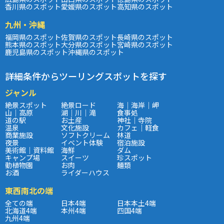
香川県のスポット
愛媛県のスポット
高知県のスポット
九州・沖縄
福岡県のスポット
佐賀県のスポット
長崎県のスポット
熊本県のスポット
大分県のスポット
宮崎県のスポット
鹿児島県のスポット
沖縄県のスポット
詳細条件からツーリングスポットを探す
ジャンル
絶景スポット
絶景ロード
海｜海岸｜岬
山｜高原
湖｜川｜滝
食事処
道の駅
お土産
神社｜寺院
温泉
文化施設
カフェ｜軽食
商業施設
ソフトクリーム
林道
夜景
イベント体験
宿泊施設
美術館｜資料館
海鮮
ダム
キャンプ場
スイーツ
珍スポット
動植物園
お肉
麺類
お酒
ライダーハウス
東西南北の端
全ての端
日本4端
日本本土4端
北海道4端
本州4端
四国4端
九州4端