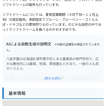
ソフトクリームの販売も行っています。
ソフトクリームについては、夏季営業期間（４月下旬～１１月上
旬）の限定販売。季節限定でプルーン・ブルーベリー・さくらん
ぼ・イチゴなどの果物狩りも行っています。のどかな自然の中でゆ
っくりソフトクリームを食べるのがおすすめです。
AIによる自動生成の説明文
※内容の正確性は保証されていませ
ん。
八紘学園は北海道札幌市豊平区にある農業系の専門学校で、広
大な敷地内には農場、牧場、果樹園などがあり、一般の人も見
学できます。
...続きを読む
札幌ドームからほど近い場所にありながら、豊かな自然が広が
っていて、都会の喧騒を忘れられる憩いの場となっています。
四季折々の美しい景色が楽しめ、特に春には桜並木、秋には紅
基本情報
葉が楽しめます。
園内には、牛、豚、羊などの家畜が飼育されており、動物との