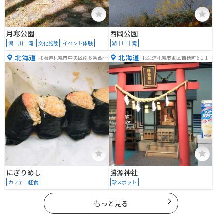
月寒公園
西岡公園
湖｜川｜滝
文化施設
イベント体験
湖｜川｜滝
北海道
北海道
北海道札幌市中央区南６条西４
北海道札幌市東区苗穂町6-1-1
丁目
にぎりめし
勝源神社
カフェ｜軽食
珍スポット
もっと見る