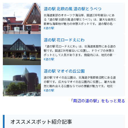
道の駅 北欧の風 道の駅とうべつ
北海道東部のオホーツク海沿岸、国道238号線沿いにあ
る「道の駅 北欧の風 道の駅とうべつ」は、雄大な自然と
新鮮な海産物が魅力の休憩スポットです。 道の駅の名前
にもなっている「北欧の風」をイメージした三角屋根の
#道の駅
建物が特徴で、館内には、地元の新鮮な魚介類や農産物
を販売する物産館、レストラン、軽食コーナーなどがあ
道の駅 花ロードえにわ
ります。 特に、オホーツク海で獲れた新鮮なホタテやカ
ニは絶品で、お土産にもおすすめです。また、レストラ
「道の駅 花ロードえにわ」は、北海道恵庭市にある道の
ンでは、地元産の食材をふんだんに使った料理を楽しむ
駅です。国道234号線沿いに位置し、ドライブの休憩ス
ことができます。 バイクで訪れる際は、オホーツク海の
ポットとして人気があります。 施設内には、地元の新鮮
海岸線を走る爽快なルートがおすすめです。道の駅に
な農産物を販売する直売所や、軽食コーナー、観光案内
#道の駅
は、広々とした駐車場も完備されているので、休憩場所
所などが併設されています。特に、直売所のソフトクリ
としても最適です。周辺には、原生花園あやめヶ原や濤
ームは絶品と評判で、多くの観光客が訪れます。 バイク
道の駅 マオイの丘公園
沸湖など、自然豊かな観光スポットも多く、ツーリング
で訪れる場合、駐車場も広々としているので安心です。
の拠点としてもおすすめです。
道の駅周辺には、恵庭渓谷やえこりん村など、自然豊か
道の駅 マオイの丘公園は、北海道夕張郡長沼町にある道
な観光スポットも点在しており、ツーリングの拠点とし
の駅です。 広大なマオイの丘公園内に位置し、雄大な自
ても最適です。 恵庭市は、花の苗木の生産が盛んな地域
然と触れ合える公園ならではの景観が魅力です。 地元の
としても知られています。道の駅では、季節ごとに色と
新鮮な農産物を販売する直売所や、地元食材をふんだん
#道の駅
りどりの花々を楽しむことができます。お土産には、地
に使ったレストランが人気です。 特に、長沼産のジンギ
元産の新鮮な野菜や花々、花をモチーフにしたお菓子な
スカンは絶品なので、ぜひ味わってみてください。 バイ
「周辺の道の駅」をもっと見る
どがおすすめです。
クで訪れる際は、駐車場も広く、休憩場所としても最適
です。 周辺には、馬と触れ合える「馬追丘資料館」や、
美しい花々を楽しめる「ながぬまフラワーソン」など、
観光スポットも点在しています。 【おすすめポイント】
オススメスポット紹介記事
* 地元産の新鮮な野菜 * 絶品のジンギスカン * 広々とした
駐車場