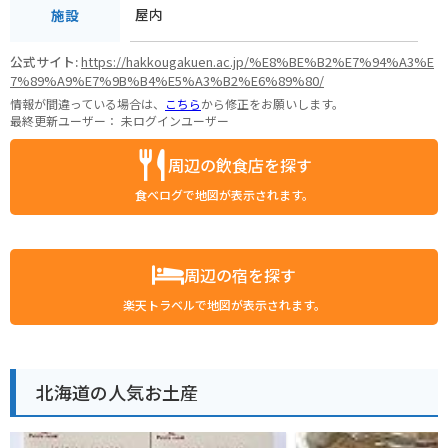
屋内
施設
* 夏場は虫が多いので、虫除け対策を忘れずに行いましょう。
公式サイト:
https://hakkougakuen.ac.jp/%E8%BE%B2%E7%94%A3%E
7%89%A9%E7%9B%B4%E5%A3%B2%E6%89%80/
情報が間違っている場合は、
こちら
から修正をお願いします。
最終更新ユーザー：
未ログインユーザー
周辺の飲食店を探す
食べログで地図が表示されます。
周辺の宿を探す
楽天トラベルで地図が表示されます。
北海道の人気お土産