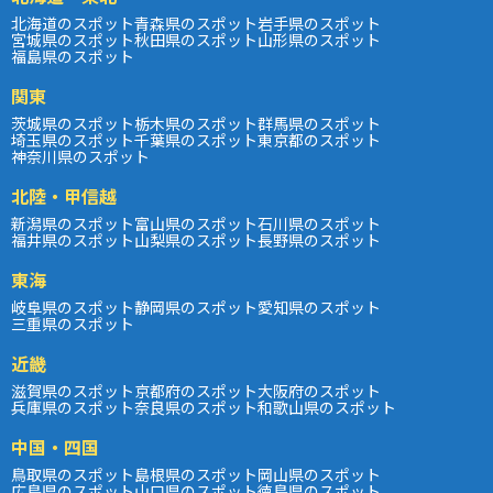
北海道のスポット
青森県のスポット
岩手県のスポット
宮城県のスポット
秋田県のスポット
山形県のスポット
福島県のスポット
関東
茨城県のスポット
栃木県のスポット
群馬県のスポット
埼玉県のスポット
千葉県のスポット
東京都のスポット
神奈川県のスポット
北陸・甲信越
新潟県のスポット
富山県のスポット
石川県のスポット
福井県のスポット
山梨県のスポット
長野県のスポット
東海
岐阜県のスポット
静岡県のスポット
愛知県のスポット
三重県のスポット
近畿
滋賀県のスポット
京都府のスポット
大阪府のスポット
兵庫県のスポット
奈良県のスポット
和歌山県のスポット
中国・四国
鳥取県のスポット
島根県のスポット
岡山県のスポット
広島県のスポット
山口県のスポット
徳島県のスポット