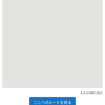
ふれあいも楽しめます。
また、農産物直売所では、学園で生産された新鮮な野菜や果
物、乳製品、肉製品などを購入することができます。
特にソフトクリームは有名で、濃厚なミルクの味が人気です。
季節限定のフレーバーもあるので、訪れた際にはぜひ試してみ
てください。
園内は広く、徒歩での移動は大変なので、自転車の貸し出しサ
ービスを利用すると便利です。
バイクで訪れる場合は、無料の駐車場があるので安心です。
周辺には飲食店が少ないため、園内で販売されている軽食やお
弁当などを利用するか、事前に準備していくことをおすすめし
ます。
札幌市内からのアクセスも良く、気軽に自然を満喫できるスポ
大きな地図で見る
ットなので、ぜひ訪れてみてください。
ここへのルートを見る