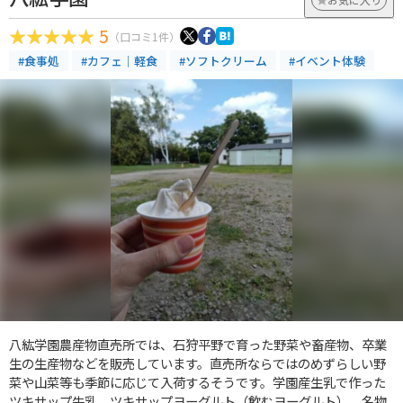
5
（口コミ1件）
#食事処
#カフェ｜軽食
#ソフトクリーム
#イベント体験
八紘学園農産物直売所では、石狩平野で育った野菜や畜産物、卒業
生の生産物などを販売しています。直売所ならではのめずらしい野
菜や山菜等も季節に応じて入荷するそうです。学園産生乳で作った
ツキサップ牛乳、ツキサップヨーグルト（飲むヨーグルト）、名物