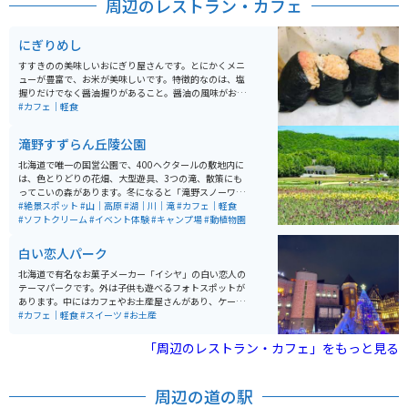
周辺のレストラン・カフェ
にぎりめし
すすきのの美味しいおにぎり屋さんです。とにかくメニ
ューが豊富で、お米が美味しいです。特徴的なのは、塩
握りだけでなく醤油握りがあること。醤油の風味がおに
ぎりとマッチしていて、いくらでも食べれてしまいま
#カフェ｜軽食
す。24時間営業なので、早朝の朝食にももってこいで
す。どれも具沢山で、札幌に来たら立ち寄りたいお店で
滝野すずらん丘陵公園
す。
北海道で唯一の国営公園で、400ヘクタールの敷地内に
は、色とりどりの花畑、大型遊具、3つの滝、散策にも
ってこいの森があります。冬になると「滝野スノーワー
ルド」と名前を変えて冬季オープンされ、さまざまな雪
#絶景スポット
#山｜高原
#湖｜川｜滝
#カフェ｜軽食
遊びを楽しめるスポットです。
#ソフトクリーム
#イベント体験
#キャンプ場
#動植物園
白い恋人パーク
北海道で有名なお菓子メーカー「イシヤ」の白い恋人の
テーマパークです。外は子供も遊べるフォトスポットが
あります。中にはカフェやお土産屋さんがあり、ケーキ
や、パフェを楽しめます。工場が併設しているので有料
#カフェ｜軽食
#スイーツ
#お土産
で工場見学もできます。
「周辺のレストラン・カフェ」をもっと見る
周辺の道の駅