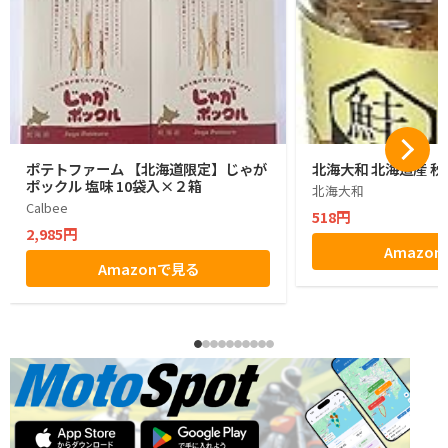
ポテトファーム 【北海道限定】じゃが
北海大和 北海道産 秋
ポックル 塩味 10袋入×２箱
北海大和
Calbee
518円
2,985円
Amazo
Amazonで見る