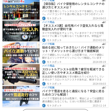
バイク知識
0
【保存版】バイク保管用のレンタルコンテナの
選び方とオススメは？
バイク置き場としてレンタルコンテナを検討している方
へ。バイクコンテナを選ぶ時に見るべき4つのポイントと
オススメのレンタルコンテナ会社を徹底解説。これさえ
モトスポット
2024-06-03
読めば自分に最適なレンタルコンテナを見つけることが
バイク用品
0
できます。
【オススメ3選】自宅用バイク空気入れなら電
動空気入れが便利で楽
タイヤの空気圧をチェックしていますか？タイヤの空気
はバイクに乗っても乗らなくても抜けます。空気圧が下
がると走行性能・燃費・安全性に影響します。空気圧は
モトスポット
2023-02-05
常に自分で管理できるようにしておきましょう。楽に使
バイク知識
0
えるオススメ空気入れをまとめたので、参考にしてくだ
始める前に知っておきたい！バイク通勤のメリ
さい。
ット・デメリットから選び方まで徹底解説
バイク通勤したい人必見！この記事では、バイク通勤に
関するメリットやデメリットについて解説しています。
実は通勤時間を短縮できるメリットがありますが、会社
モトスポット
2024-09-19
によっては許可されない場合もあるので、事前に確認が
バイク用品
1
必要です。この記事を読めばバイク通勤の始め方がわか
スロットルアシストは危険？疲労を軽減できる
ります。
正しい使い方やオススメ商品を紹介
高速道路や長距離運転で手が疲れたりシビれたりしてい
ませんか？スロットルアシストがあれば、解決できま
す。この記事ではスロットルアシストを安全に使う場
モトスポット
2024-06-03
面、危険性、種類、オススメの商品について解説しま
バイク知識
0
す。長距離運転をもっと楽にしたいと思っている人は参
バイクで雪道を走ると違反になる？安全に走る
考にしてください。
ためのコツも解説！
バイクで雪道を走るのは危険で、場合によっては道路交
通法違反になることも。とはいえ突然の大雪に遭遇する
こともあります。この記事では、雪道で転倒しないため
モトスポット
2025-11-14
の走り方のコツや滑り止め対策、雪道に強いバイクの特
徴まで詳しく解説します。