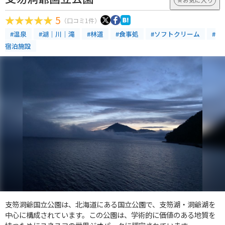
5
（口コミ1件）
#温泉
#湖｜川｜滝
#林道
#食事処
#ソフトクリーム
#
宿泊施設
支笏洞爺国立公園は、北海道にある国立公園で、支笏湖・洞爺湖を
中心に構成されています。この公園は、学術的に価値のある地質を