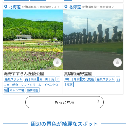
北海道
北海道
北海道札幌市南区滝野２４７
北海道札幌市南区滝野２
滝野すずらん丘陵公園
真駒内滝野霊園
絶景スポット
山｜高原
湖｜川｜滝
カ
神社｜寺院
文化施設
絶景スポット
山
フェ｜軽食
ソフトクリーム
イベント体
｜高原
験
キャンプ場
動植物園
もっと見る
周辺の景色が綺麗なスポット