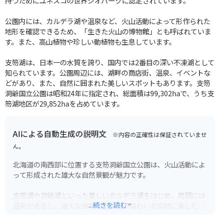
持つためにユネスコの世界ジオパークに認定されています。
公園内には、カルデラ湖や温泉など、火山活動によって形作られた
地形を確認できるため、「生きた火山の博物館」とも呼ばれていま
す。また、高山植物や珍しい動植物も生息しています。
支笏湖は、日本一の水質を誇り、国内では2番目の深い不凍湖として
知られています。公園周辺には、湖畔の商店街、温泉、イベントな
どがあり、また、自然に囲まれた美しいスポットもあります。支笏
洞爺国立公園は昭和24年に指定され、総面積は99,302haで、うち支
笏湖地区が29,852haを占めています。
AIによる自動生成の説明文
※内容の正確性は保証されていませ
ん。
北海道の南西部に位置する支笏洞爺国立公園は、火山活動によ
って形成された雄大な自然景観が魅力です。
支笏湖や洞爺湖といった美しいカルデラ湖をはじめ、周囲には
...続きを読む
温泉が点在し、雄大な自然と温泉街の賑わいを同時に楽しむこ
とができます。