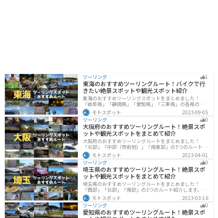
ツーリング
1
東海のおすすめツーリングルート！バイクで行
きたい絶景スポットや観光スポット紹介
東海のおすすめツーリングスポットをまとめました！
「岐阜県」「静岡県」「愛知県」「三重県」の各県の観
光地紹介します。自然豊かな山々や湖、温泉地が点在
モトスポット
2023-09-05
し、四季折々の景色を楽しめるスポットが多数ありま
ツーリング
0
す。バイクで東海にツーリングに行く際は参考にしてく
大阪府のおすすめツーリングルート！絶景スポ
ださい。
ットや観光スポットをまとめて紹介
大阪府のおすすめツーリングルートをまとめました！
「北部」「中部（市街地）」「南東部」の3つのルート紹
介します。歴史と近代が融合した魅力的なエリアで様々
モトスポット
2023-04-01
な楽しみ方ができます。バイクで大阪府にツーリングに
ツーリング
0
行く際は参考にしてください。
埼玉県のおすすめツーリングルート！絶景スポ
ットや観光スポットをまとめて紹介
埼玉県のおすすめツーリングルートをまとめました！
「西部」「北部」「南部」の3つのルート紹介します。自
然豊かな西側と街中の東側で違った楽しみ方ができま
モトスポット
2023-03-16
す。バイクで埼玉県にツーリングに行く際は参考にして
ツーリング
0
ください。
愛知県のおすすめツーリングルート！絶景スポ