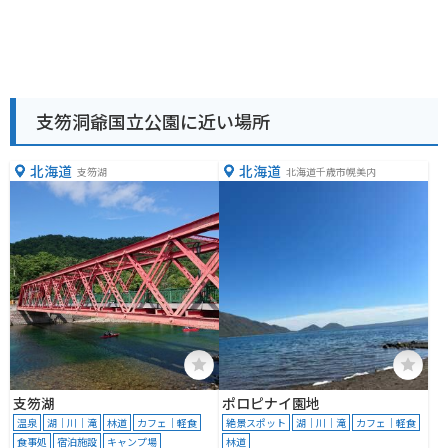
支笏洞爺国立公園に近い場所
北海道
北海道
支笏湖
北海道千歳市幌美内
支笏湖
ポロピナイ園地
温泉
湖｜川｜滝
林道
カフェ｜軽食
絶景スポット
湖｜川｜滝
カフェ｜軽食
食事処
宿泊施設
キャンプ場
林道