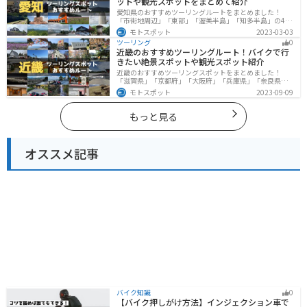
ットや観光スポットをまとめて紹介
愛知県のおすすめツーリングルートをまとめました！
「市街地周辺」「東部」「渥美半島」「知多半島」の4つ
のルート紹介します。名古屋周辺の栄えたスポットから
モトスポット
2023-03-03
山、海、美術館なども多数あり、自然・歴史・文化を満
ツーリング
0
喫するツーリングができます。バイクで愛知県にツーリ
近畿のおすすめツーリングルート！バイクで行
ングに行く際は参考にしてください。
きたい絶景スポットや観光スポット紹介
近畿のおすすめツーリングスポットをまとめました！
「滋賀県」「京都府」「大阪府」「兵庫県」「奈良県」
「和歌山」の各県の観光地紹介します。自然豊かな山々
モトスポット
2023-09-09
や湖、温泉地が点在し、四季折々の景色を楽しめるスポ
ットが多数あります。バイクで近畿にツーリングに行く
際は参考にしてください。
もっと見る
オススメ記事
バイク知識
0
【バイク押しがけ方法】インジェクション車で