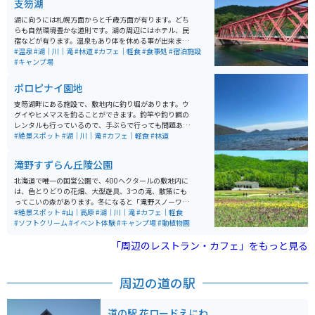
支笏湖
湖に向うには札幌方面からと千歳方面が有ります。どち
らも自然環境豊かな道則です。湖の周辺にはホテル、民
宿などが有ります。温泉もあり体を休める事が出来ま
す。夏は、キャンプも出来ます。ランチだけでも楽しめ
#温泉
#湖｜川｜滝
#林道
#カフェ｜軽食
#食事処
#宿泊施設
るお店が数軒有ります。
#キャンプ場
ポロピナイ園地
支笏湖畔にある施設で、敷地内に釣り堀があります。ウ
グイやヒメマスを釣ることができます。釣竿や釣り餌の
レンタルも行っているので、手ぶらで行っても問題あり
ません。しかし、冬期間は営業していないため、注意が
#絶景スポット
#湖｜川｜滝
#カフェ｜軽食
#林道
必要です。 支笏湖は、４万年ほど前に形成されたカルデ
ラ湖で、恵庭岳、風不死岳、樽前山、紋別岳に囲まれ、
滝野すずらん丘陵公園
四季折々の自然溢れる風景を見せてくれます。支笏湖で
採れる魚でもっとも代表される魚が「姫鱒（ヒメマ
北海道で唯一の国営公園で、400ヘクタールの敷地内に
ス）」で、綺麗な水とプランクトンを多く食べて育った
は、色とりどりの花畑、大型遊具、3つの滝、散策にも
姫鱒の身は、まさにサーモンピンク色をし、脂がのった
ってこいの森があります。冬になると「滝野スノーワー
まさに旬の魚です。 姫鱒は、主に市場で取引きされ、料
ルド」と名前を変えて冬季オープンされ、さまざまな雪
#絶景スポット
#山｜高原
#湖｜川｜滝
#カフェ｜軽食
亭やお寿司店で販売されるため、普段なかなか食べられ
遊びを楽しめるスポットです。
#ソフトクリーム
#イベント体験
#キャンプ場
#動植物園
ない魚です。ポロピナイカンパニーでは、専属の漁師
が、毎朝新鮮な姫鱒を釣るため、リーズナブルな価格で
「周辺のレストラン・カフェ」をもっと見る
堪能することができます。 日本一水質が良い湖と呼ば
れ、湖の周辺は衛生管理を徹底的にしているだけあっ
て、湖底まで見えるほど透明度が高く、泳いでいる魚が
周辺の道の駅
見えます。近隣には温泉が豊富にあるので、外で冷えた
体を温めることもできます。
道の駅 花ロードえにわ