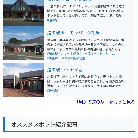
「道の駅 花ロードえにわ」は、北海道恵庭市にある道の
駅です。国道234号線沿いに位置し、ドライブの休憩ス
ポットとして人気があります。 施設内には、地元の新鮮
な農産物を販売する直売所や、軽食コーナー、観光案内
#道の駅
所などが併設されています。特に、直売所のソフトクリ
ームは絶品と評判で、多くの観光客が訪れます。 バイク
道の駅 サーモンパーク千歳
で訪れる場合、駐車場も広々としているので安心です。
道の駅周辺には、恵庭渓谷やえこりん村など、自然豊か
標津町は北海道内でも有数のサケの水揚げ量を誇る。道
な観光スポットも点在しており、ツーリングの拠点とし
の駅に併設されている標津サーモン科学館は「サケの水
ても最適です。 恵庭市は、花の苗木の生産が盛んな地域
族館」です。サケ科魚類と標津周辺に暮らす魚たちを展
としても知られています。道の駅では、季節ごとに色と
示しています。 カフェスペースでは食事の他、別海産牛
#道の駅
#カフェ｜軽食
#お土産
#ソフトクリーム
りどりの花々を楽しむことができます。お土産には、地
乳と標津産牛乳のソフトクリームがあり食べ比べができ
#美術館｜資料館
#動植物園
元産の新鮮な野菜や花々、花をモチーフにしたお菓子な
ます。グランドピアノが設置されており自由に演奏もで
どがおすすめです。
きます。
道の駅 ウトナイ湖
北海道苫小市のウトナイ湖にある「道の駅 ウトナイ湖」
は、ラムサール条約登録湿地であるウトナイ湖の自然を
満喫できる道の駅です。 広大なウトナイ湖を眺めながら
食事を楽しめるレストランや、地元の特産品を販売する
#道の駅
ショップ、ウトナイ湖について学べる展示スペースなど
があります。 特におすすめは、地元産の新鮮な食材をた
「周辺の道の駅」をもっと見る
っぷり使った料理の数々。 苫小と言えばホッキ貝が有名
ですが、ウトナイ湖周辺で採れる新鮮な野菜を使った料
理も絶品です。 バイクで訪れる際は、駐車場からウトナ
イ湖畔まで続く遊歩道を散策するのがおすすめです。 湖
オススメスポット紹介記事
畔からは、四季折々の美しい自然を眺めることができま
す。 道の駅 ウトナイ湖は、自然を満喫しながら、地元の
美味しいものを楽しめる場所です。