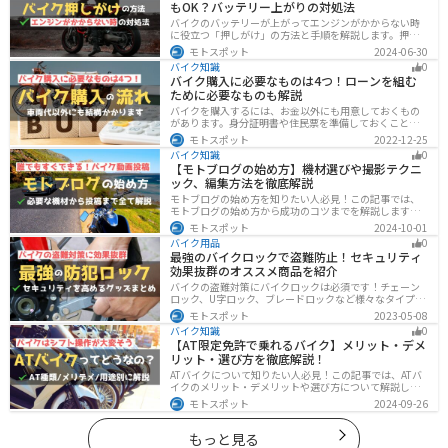
もOK？バッテリー上がりの対処法
バイクのバッテリーが上がってエンジンがかからない時
に役立つ「押しがけ」の方法と手順を解説します。押し
がけができるバイクとできないバイクがあるので、自分
モトスポット
2024-06-30
のバイクができるのか確認しておきましょう。
バイク知識
0
バイク購入に必要なものは4つ！ローンを組む
ために必要なものも解説
バイクを購入するには、お金以外にも用意しておくもの
があります。身分証明書や住民票を準備しておくことで
購入ギリギリになって慌てずに済むので、しっかりと準
モトスポット
2022-12-25
備しておきましょう。
バイク知識
0
【モトブログの始め方】機材選びや撮影テクニ
ック、編集方法を徹底解説
モトブログの始め方を知りたい人必見！この記事では、
モトブログの始め方から成功のコツまでを解説します。
実は、モトブログを始めるには機材をそろえる必要があ
モトスポット
2024-10-01
ります。記事を読めば、モトブログを成功させるための
バイク用品
0
コツを知ることが可能です。
最強のバイクロックで盗難防止！セキュリティ
効果抜群のオススメ商品を紹介
バイクの盗難対策にバイクロックは必須です！チェーン
ロック、U字ロック、ブレードロックなど様々なタイプが
あるので自分の用途に合った使いやすいものを選びまし
モトスポット
2023-05-08
ょう。この記事ではバイクロックの種類と特徴、それぞ
バイク知識
0
れ最強の商品を紹介します。
【AT限定免許で乗れるバイク】メリット・デメ
リット・選び方を徹底解説！
ATバイクについて知りたい人必見！この記事では、ATバ
イクのメリット・デメリットや選び方について解説しま
す。 実はAT限定免許で乗れるバイクの種類は多数ありま
モトスポット
2024-09-26
す。記事を参考に、自分に合ったATバイクを選びましょ
う。
もっと見る