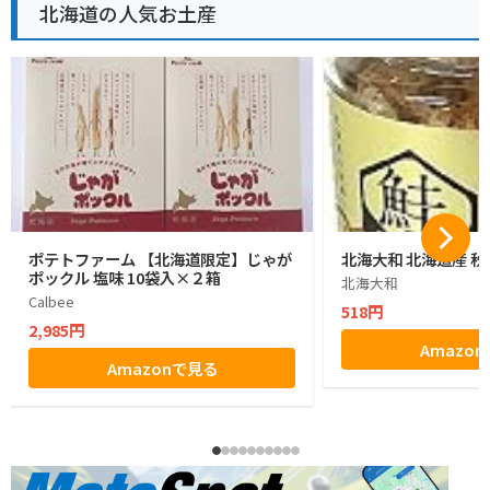
北海道の人気お土産
ポテトファーム 【北海道限定】じゃが
北海大和 北海道産 秋
ポックル 塩味 10袋入×２箱
北海大和
Calbee
518円
2,985円
Amazo
Amazonで見る