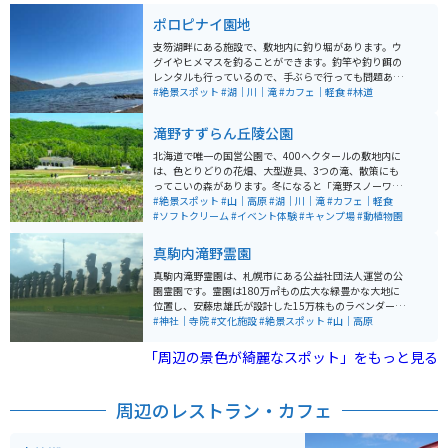
ポロピナイ園地
支笏湖畔にある施設で、敷地内に釣り堀があります。ウ
グイやヒメマスを釣ることができます。釣竿や釣り餌の
レンタルも行っているので、手ぶらで行っても問題あり
ません。しかし、冬期間は営業していないため、注意が
#絶景スポット
#湖｜川｜滝
#カフェ｜軽食
#林道
必要です。 支笏湖は、４万年ほど前に形成されたカルデ
ラ湖で、恵庭岳、風不死岳、樽前山、紋別岳に囲まれ、
滝野すずらん丘陵公園
四季折々の自然溢れる風景を見せてくれます。支笏湖で
採れる魚でもっとも代表される魚が「姫鱒（ヒメマ
北海道で唯一の国営公園で、400ヘクタールの敷地内に
ス）」で、綺麗な水とプランクトンを多く食べて育った
は、色とりどりの花畑、大型遊具、3つの滝、散策にも
姫鱒の身は、まさにサーモンピンク色をし、脂がのった
ってこいの森があります。冬になると「滝野スノーワー
まさに旬の魚です。 姫鱒は、主に市場で取引きされ、料
ルド」と名前を変えて冬季オープンされ、さまざまな雪
#絶景スポット
#山｜高原
#湖｜川｜滝
#カフェ｜軽食
亭やお寿司店で販売されるため、普段なかなか食べられ
遊びを楽しめるスポットです。
#ソフトクリーム
#イベント体験
#キャンプ場
#動植物園
ない魚です。ポロピナイカンパニーでは、専属の漁師
が、毎朝新鮮な姫鱒を釣るため、リーズナブルな価格で
真駒内滝野霊園
堪能することができます。 日本一水質が良い湖と呼ば
れ、湖の周辺は衛生管理を徹底的にしているだけあっ
真駒内滝野霊園は、札幌市にある公益社団法人運営の公
て、湖底まで見えるほど透明度が高く、泳いでいる魚が
園霊園です。霊園は180万㎡もの広大な緑豊かな大地に
見えます。近隣には温泉が豊富にあるので、外で冷えた
位置し、安藤忠雄氏が設計した15万株ものラベンダーが
体を温めることもできます。
あり、モアイ像も配置されています。 周辺には滝野すず
#神社｜寺院
#文化施設
#絶景スポット
#山｜高原
らん丘陵公園も近接しており、霊園内には、お食事処や
売店、喫茶などの設備が充実しています。霊園は暗いと
「周辺の景色が綺麗なスポット」をもっと見る
いうイメージを変え、観光客にも大人気の観光スポット
となっています。 霊園なのでお墓参りで来る方はたくさ
んいますが、観光目的で来る人もいます。訪れる人はモ
周辺のレストラン・カフェ
アイ像の写真を取ったりしています。他にも頭大仏とい
う、頭だけの大仏も見どころです。