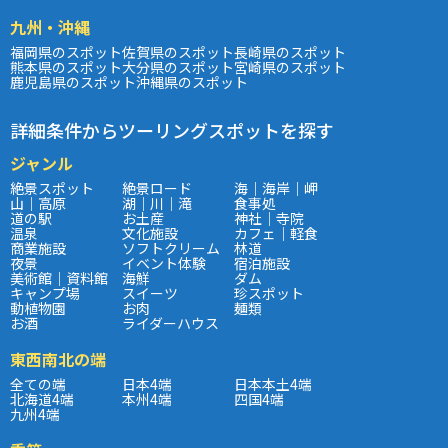
九州・沖縄
福岡県のスポット
佐賀県のスポット
長崎県のスポット
熊本県のスポット
大分県のスポット
宮崎県のスポット
鹿児島県のスポット
沖縄県のスポット
詳細条件からツーリングスポットを探す
ジャンル
絶景スポット
絶景ロード
海｜海岸｜岬
山｜高原
湖｜川｜滝
食事処
道の駅
お土産
神社｜寺院
温泉
文化施設
カフェ｜軽食
商業施設
ソフトクリーム
林道
夜景
イベント体験
宿泊施設
美術館｜資料館
海鮮
ダム
キャンプ場
スイーツ
珍スポット
動植物園
お肉
麺類
お酒
ライダーハウス
東西南北の端
全ての端
日本4端
日本本土4端
北海道4端
本州4端
四国4端
九州4端