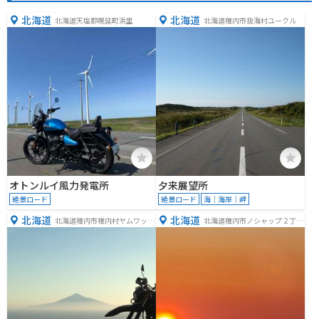
北海道
北海道
北海道天塩郡幌延町浜里
北海道稚内市抜海村ユークル
オトンルイ風力発電所
夕来展望所
絶景ロード
絶景ロード
海｜海岸｜岬
北海道
北海道
北海道稚内市稚内村ヤムワッカ
北海道稚内市ノシャップ２丁目
ナイ
２