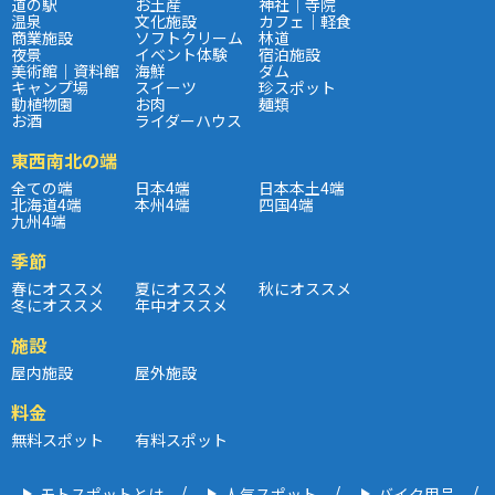
道の駅
お土産
神社｜寺院
温泉
文化施設
カフェ｜軽食
商業施設
ソフトクリーム
林道
夜景
イベント体験
宿泊施設
美術館｜資料館
海鮮
ダム
キャンプ場
スイーツ
珍スポット
動植物園
お肉
麺類
お酒
ライダーハウス
東西南北の端
全ての端
日本4端
日本本土4端
北海道4端
本州4端
四国4端
九州4端
季節
春にオススメ
夏にオススメ
秋にオススメ
冬にオススメ
年中オススメ
施設
屋内施設
屋外施設
料金
無料スポット
有料スポット
モトスポットとは
人気スポット
バイク用品