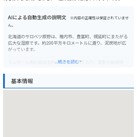
AIによる自動生成の説明文
※内容の正確性は保証されていませ
ん。
北海道のサロベツ原野は、稚内市、豊富町、幌延町にまたがる
広大な湿原です。約200平方キロメートルに渡り、泥炭地が広
がっています。
...続きを読む
ラムサール条約登録湿地にも指定されており、貴重な動植物の
宝庫です。特に、6月から7月にかけては、ワタスゲ、サギスゲ
などの花々が見頃を迎え、一面に広がる白い絨毯は圧巻です。
基本情報
周辺には、木道が整備されているので、気軽に散策を楽しむこ
とができます。また、レンタサイクルを利用すれば、風を感じ
ながら広大な景色を堪能することもできます。バイクで訪れる
際は、サロベツ原野を望む道道106号線がおすすめです。ただ
し、野生動物との遭遇には十分注意してください。