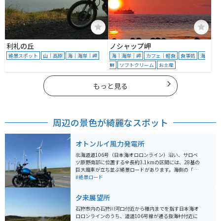
利礼の丘
ノシャップ岬
絶景スポット
山｜高原
海｜海岸｜岬
海｜海岸｜岬
カフェ｜軽食
食事処
海
鮮
ソフトクリーム
お土産
もっと見る
周辺の景色が綺麗なスポット
オトンルイ風力発電所
北海道道106号（日本海オロロンライン）沿い、サロベ
ツ原野南部に位置する全長約3.1kmの区間には、28基の
巨大風車が立ち並ぶ絶景ロードがあります。海側の「サ
ロベツ原野パーキング」からは、天気が良ければ利尻富
#絶景ロード
士を望むことも可能。 交通量が少なく、間近で風車の迫
力や風を切る音を感じられるスポットで、バイクと風車
夕来展望所
を一緒に撮れば最高の1枚に。北海道ツーリングの定番
ルートとして、多くのライダーが訪れる人気の場所で
石狩市内の石狩川河口付近から稚内までを指す日本海オ
す。
ロロンラインのうち、道道106号線が通る抜海村付近に