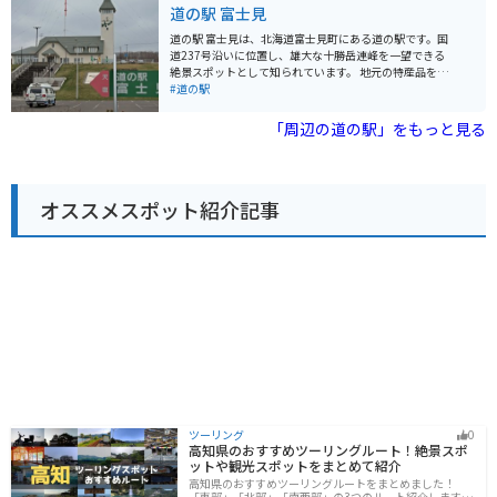
トクリームが人気の「ミルクハウス」などがあります。
道の駅 富士見
また、お土産コーナーも充実しており、ここでしか買え
ない限定グッズなども販売しています。 バイクで訪れる
道の駅 富士見は、北海道富⼠⾒町にある道の駅です。国
場合は、駐車場も広々としているので安心です。周辺に
道237号沿いに位置し、雄大な十勝岳連峰を⼀望できる
は、日本最北端の地の碑や宗谷丘陵など、観光スポット
絶景スポットとして知られています。 地元の特産品を販
も点在しているので、ぜひ立ち寄ってみてください。
売する物産館では、富良野産の新鮮な野菜や果物、乳製
#道の駅
品、ジャムなどが人気です。レストランでは、地元産の
食材を使った料理を楽しむことができ、中でも「十勝岳
「周辺の道の駅」をもっと見る
カレー」は絶品です。 バイクツーリングで訪れる場合、
駐車場も広く、休憩場所として最適です。道の駅から富
良野や美瑛へのアクセスも良く、観光拠点としても便利
です。夏にはラベンダー畑、秋には紅葉など、四季折々
オススメスポット紹介記事
の景色を楽しむことができます。 周辺には、十勝岳温泉
や吹上温泉など温泉地も点在しており、ツーリングで疲
れた体を癒すこともできます。道の駅 富士見は、雄大な
自然と地元の温かさに触れられる場所です。
ツーリング
0
高知県のおすすめツーリングルート！絶景スポ
ットや観光スポットをまとめて紹介
高知県のおすすめツーリングルートをまとめました！
「東部」「北部」「南西部」の3つのルート紹介します。