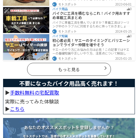
い機能性で快適なライディングが可能です。バイク用ブ
モトスポット
2023-06-01
ーツで選ぶべきポイントや注意点などまとめましたの
バイク用品
0
で、バイクブーツを探している人は参考にしてくださ
バイクに工具を積むならこれ！バイク用おすす
い。
め車載工具まとめ
バイクに車載工具を積んでいますか？車載工具はツーリ
ング中のトラブルに対処するために持っておきましょ
う。車載工具でどんなことができるのか、どんな車載工
モトスポット
2024-05-25
具を持っておけばいいのかなど、バイク用車載工具につ
バイク知識
0
いて紹介します！
初心者必見！ヤエーのタイミングとバリエーシ
ョンでライダー仲間を増やそう
ヤエーのやり方にお悩みの方は必見！この記事ではヤエ
ーの基礎知識や正しいやり方、注意点について解説しま
す。実はヤエーには、ツーリング中の連帯感を高める効
モトスポット
2025-01-25
果があります。この記事を読めば、ヤエーの楽しみ方と
安全に行うポイントがわかるでしょう。
もっと見る
不要になったバイク用品高く売れます！
▶︎
手数料無料の宅配買取
実際に売ってみた体験談
▶︎
こちら
あなたのオススメスポットを登録しませんか？
モトスポットでは、皆様からオススメスポットを募集しています！