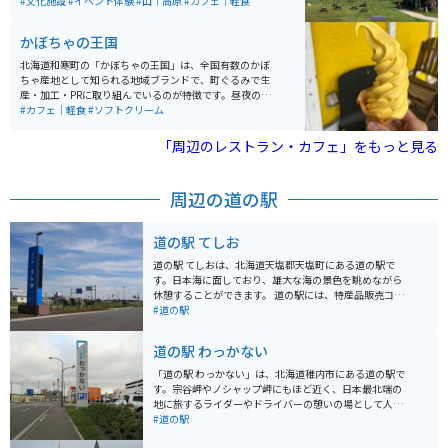
れ、また、隣接施設にはカフェがオープンしており、お
#文化施設
#イベント体験
#山｜高原
#カフェ｜軽食
茶をしながら利尻山を眺めることが出来るビューポイン
トです。
かぼちゃの王国
北海道和寒町の「かぼちゃの王国」は、全国有数のかぼ
ちゃ産地として知られる地域ブランドで、町ぐるみで生
産・加工・PRに取り組んでいるのが特徴です。昼夜の寒
暖差が大きい気候により、甘みが強く品質の高いかぼち
#カフェ｜軽食
#ソフトクリーム
ゃが育ち、収穫期にはイベントや特産品販売も行われ、
観光としても楽しめます。 かぼちゃを使ったスイーツや
「周辺のレストラン・カフェ」をもっと見る
加工品も豊富で、食べ歩きやお土産選びも魅力のひとつ
です。のどかな田園風景が広がるエリアで、自然を感じ
ながらゆったり過ごせます。バイクで訪れる場合は、北
周辺の道の駅
海道らしい開放的な直線道路や景色を楽しめるルートが
多く、ツーリングの立ち寄り先としてもおすすめのスポ
ットです。
道の駅 てしお
道の駅 てしおは、北海道天塩郡天塩町にある道の駅で
す。日本海に面しており、雄大な海の景色を眺めながら
休憩することができます。 道の駅には、特産品販売コー
ナーがあり、地元でとれた新鮮な魚介類や農産物が販売
#道の駅
されています。なかでも、天塩町産のしじみを使ったし
じみ汁は絶品です。バイクで訪れた際には、日本海を眺
道の駅 わっかない
めながら食べるのも良いでしょう。 また、道の駅 てしお
周辺には、天塩川歴史資料館や天塩川温泉など、観光ス
「道の駅 わっかない」は、北海道稚内市にある道の駅で
ポットも点在しています。少し足を延ばして、観光を楽
す。宗谷岬やノシャップ岬にもほど近く、日本最北端の
しむのも良いでしょう。
地に旅するライダーやドライバーの憩いの場として人気
があります。 駅構内には、地元の新鮮な魚介類を販売す
#道の駅
る「海鮮工房」や、稚内ブランドの牛乳を使用したソフ