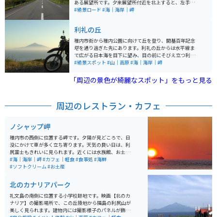
ある展望所です。夕来展望所付近を北上すると、左手に
利尻島の利尻富士、海、砂浜、道路、右手に湿原、と人
#絶景ロード
#海｜海岸｜岬
工物が全くないただ地平線が広がる道路が続き、壮大な
景色が見られます。
利礼の丘
稚内市街から稚内公園に向けて丘を登り、開基百年記念
塔を通り過ぎた先にあります。利礼の丘からは水平線ま
で広がる日本海を目下に望み、目の前にそびえ立つ利尻
富士を拝むことができます。試される大地の最果てにた
#絶景スポット
#山｜高原
#海｜海岸｜岬
どり着いたものにしか見られない雄大な景色は、旅人の
疲れた体を優しく受け入れてくれます。
「周辺の景色が綺麗なスポット」をもっと見る
周辺のレストラン・カフェ
ノシャップ岬
稚内市の西側に位置する岬です。夕陽が見どころで、日
没にかけて車が多く立ち寄ります。天気の良い日は、利
尻富士もきれいに見られます。近くには水族館、お土産
店、高評価の樺太食堂があり、6~8月ごろは、ウニも食
#海｜海岸｜岬
#カフェ｜軽食
#食事処
#海鮮
べられます。
#ソフトクリーム
#お土産
北のカナリアパーク
礼文島の南側に位置する小学校跡地です。映画【北のカ
ナリア】の撮影場所で、この丘陵地から隣島の利尻山が
美しく見られます。建物内には撮影様子のパネルが飾ら