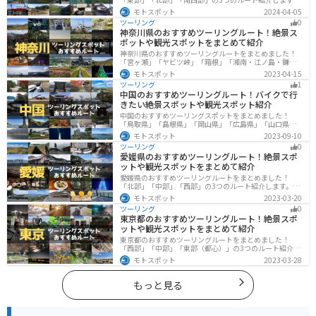
山と海どちらも楽しめるスポットが多数あり、様々な楽
モトスポット
2024-04-05
しみ方ができます。バイクで高知県にツーリングに行く
ツーリング
0
際は参考にしてください。
神奈川県のおすすめツーリングルート！絶景ス
ポットや観光スポットをまとめて紹介
神奈川県のおすすめツーリングルートをまとめました！
「宮ヶ瀬」「ヤビツ峠」「箱根」「湘南・江ノ島・鎌
倉」「三浦」「みなとみらい」の6つのルート紹介しま
モトスポット
2023-04-15
す。自然豊かなスポット、歴史ある観光名所、都市部で
ツーリング
1
楽しめるツーリングスポットまで多数あります。バイク
中国のおすすめツーリングルート！バイクで行
で神奈川県にツーリングに行く際は参考にしてくださ
きたい絶景スポットや観光スポット紹介
い。
中国のおすすめツーリングスポットをまとめました！
「鳥取県」「島根県」「岡山県」「広島県」「山口県」
の各県の観光地紹介します。自然豊かな山々や湖、温泉
モトスポット
2023-09-10
地が点在し、四季折々の景色を楽しめるスポットが多数
ツーリング
0
あります。バイクで中国にツーリングに行く際は参考に
愛媛県のおすすめツーリングルート！絶景スポ
してください。
ットや観光スポットをまとめて紹介
愛媛県のおすすめツーリングルートをまとめました！
「北部」「中部」「西部」の3つのルート紹介します。山
や海といった自然だけでなく、気軽に渡れる島もあり
モトスポット
2023-03-20
様々な楽しみ方ができます。バイクで愛媛県にツーリン
ツーリング
0
グに行く際は参考にしてください。
東京都のおすすめツーリングルート！絶景スポ
ットや観光スポットをまとめて紹介
東京都のおすすめツーリングルートをまとめました！
「西部」「中部」「東部（都心）」の3つのルート紹介し
ます。西に行けば奥多摩の自然、東に行けば都心スポッ
モトスポット
2023-03-28
トと、自然も街も楽しめるスポットが多数あります。バ
イクで東京都にツーリングに行く際は参考にしてくださ
い。
もっと見る