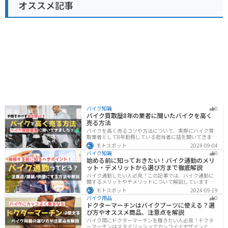
オススメ記事
バイク知識
0
バイク買取歴8年の業者に聞いたバイクを高く
売る方法
バイクを高く売るコツや方法について、実際にバイク買
取業者として8年勤務している担当者に話を聞いてきまし
た！高く買い取ってもらえるバイクの特徴や業者がどの
モトスポット
2024-09-04
くらい利益を上乗せしているかなど、バイクを売ろうと
バイク知識
0
している人は必見の内容になっています。
始める前に知っておきたい！バイク通勤のメリ
ット・デメリットから選び方まで徹底解説
バイク通勤したい人必見！この記事では、バイク通勤に
関するメリットやデメリットについて解説しています。
実は通勤時間を短縮できるメリットがありますが、会社
モトスポット
2024-09-19
によっては許可されない場合もあるので、事前に確認が
バイク用品
0
必要です。この記事を読めばバイク通勤の始め方がわか
ドクターマーチンはバイクブーツに使える？選
ります。
び方やオススメ商品、注意点を解説
バイク用にドクターマーチンを履きたい人必見！ドクタ
ーマーチンはスタイリッシュでカッコイイデザインと高