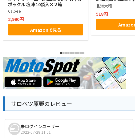
ポックル 塩味 10袋入×２箱
北海大和
Calbee
518円
2,990円
Amazo
Amazonで見る
サロベツ原野のレビュー
未ログインユーザー
2022-07-28 11:01