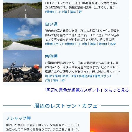
ロロンラインのうち、道道106号線が通る抜海村付近に
ある展望所です。夕来展望所付近を北上すると、左手に
利尻島の利尻富士、海、砂浜、道路、右手に湿原、と人
#絶景ロード
#海｜海岸｜岬
工物が全くないただ地平線が広がる道路が続き、壮大な
景色が見られます。
白い道
稚内市の宗谷丘陵にある、稚内の名産“ホタテ”の貝殻を
砕いて敷き詰めてできた道です。 「白い道」という名の
とおり真っ白な道が約3㎞に渡って続き、特に夏の晴れた
日には、丘陵の緑・空の青によく映えます。 「白い道」
#絶景スポット
#絶景ロード
#海｜海岸｜岬
#山｜高原
に続く全長約11㎞の稚内フットパスは牧草地を縫うよう
に伸び、そこから見る景色は、海岸沿いの地域ならでは
宗谷岬
の風車群も一望でき、まるで日本ではないかのような絶
景です。 サハリン（旧樺太）や利尻富士、北海道遺産の
北海道の最北端であり、日本の最北端でもあります。夏
周氷河地形を一望できるパノラマは、一見の価値があり
には多くのライダーや観光客が訪れます。近くにはお土
ます。 バイクでのツーリングを楽しむこともできます。
産屋さんやご飯屋さんがあります。最北端のフラッグ(通
車で行く際には、すれ違うのが難しいほどの道幅ですの
称：黒フラッグ)が買えます。近くには最北端のガソリン
#日本4端
#日本本土4端
#北海道4端
#絶景スポット
で、注意が必要です。
スタンドがあり、そこで給油すると、給油証明書がもら
#海｜海岸｜岬
えるので記念にオススメです。
「周辺の景色が綺麗なスポット」をもっと見る
周辺のレストラン・カフェ
ノシャップ岬
稚内市の西側に位置する岬です。夕陽が見どころで、日
没にかけて車が多く立ち寄ります。天気の良い日は、利