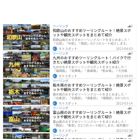
ツーリング
0
和歌山のおすすめツーリングルート！絶景スポ
ットや観光スポットをまとめて紹介
和歌山県のおすすめツーリングルートをまとめました！
「北部」「中部」「南部」の3つのルート紹介します。海
と山に囲まれた自然豊かなエリアが広がり、様々な楽し
モトスポット
2023-04-03
み方ができます。バイクで和歌山県にツーリングに行く
ツーリング
0
際は参考にしてください。
九州のおすすめツーリングルート！バイクで行
きたい絶景スポットや観光スポット紹介
九州のおすすめツーリングスポットをまとめました！
「福岡県」「佐賀県」「長崎県」「熊本県」「大分県」
「宮崎都」「鹿児島県」の各県の観光地紹介します。自
モトスポット
2023-09-05
然豊かな山々や湖、温泉地が点在し、四季折々の景色を
ツーリング
0
楽しめるスポットが多数あります。バイクで九州にツー
栃木県のおすすめツーリングルート！絶景スポ
リングに行く際は参考にしてください。
ットや観光スポットをまとめて紹介
栃木県のおすすめツーリングルートをまとめました！
「北東部」「北西部」「南東部」「南西部」の4つのルー
ト紹介します。日本を代表する神社や広大な山や滝、湖
モトスポット
2023-03-14
などを歴史や自然を満喫するツーリングができます。バ
ツーリング
1
イクで栃木県にツーリングに行く際は参考にしてくださ
富山県のおすすめツーリングルート！絶景スポ
い。
ットや観光スポットをまとめて紹介
富山県のおすすめツーリングルートをまとめました！
「西部」「東部」の2つのルート紹介します。自然豊かな
山と海、温泉が充実しており、美術館などもあるので、
モトスポット
2023-02-28
自然を満喫するツーリングができます。バイクで富山県
ツーリング
0
にツーリングに行く際は参考にしてください。