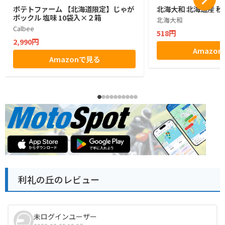
ポテトファーム 【北海道限定】じゃが
北海大和 北海道産 秋
ポックル 塩味 10袋入×２箱
北海大和
Calbee
518円
2,990円
Amazo
Amazonで見る
利礼の丘のレビュー
未ログインユーザー