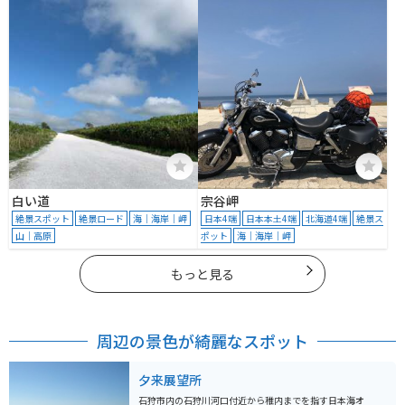
白い道
宗谷岬
絶景スポット
絶景ロード
海｜海岸｜岬
日本4端
日本本土4端
北海道4端
絶景ス
山｜高原
ポット
海｜海岸｜岬
もっと見る
周辺の景色が綺麗なスポット
夕来展望所
石狩市内の石狩川河口付近から稚内までを指す日本海オ