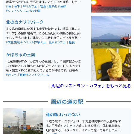
尻富士もきれいに見られます。近くには水族館、お土産
店、高評価の樺太食堂があり、6~8月ごろは、ウニも食
#海｜海岸｜岬
#カフェ｜軽食
#食事処
#海鮮
べられます。
#ソフトクリーム
#お土産
北のカナリアパーク
礼文島の南側に位置する小学校跡地です。映画【北のカ
ナリア】の撮影場所で、この丘陵地から隣島の利尻山が
美しく見られます。建物内には撮影様子のパネルが飾ら
れ、また、隣接施設にはカフェがオープンしており、お
#文化施設
#イベント体験
#山｜高原
#カフェ｜軽食
茶をしながら利尻山を眺めることが出来るビューポイン
トです。
かぼちゃの王国
北海道和寒町の「かぼちゃの王国」は、全国有数のかぼ
ちゃ産地として知られる地域ブランドで、町ぐるみで生
産・加工・PRに取り組んでいるのが特徴です。昼夜の寒
暖差が大きい気候により、甘みが強く品質の高いかぼち
#カフェ｜軽食
#ソフトクリーム
ゃが育ち、収穫期にはイベントや特産品販売も行われ、
観光としても楽しめます。 かぼちゃを使ったスイーツや
「周辺のレストラン・カフェ」をもっと見る
加工品も豊富で、食べ歩きやお土産選びも魅力のひとつ
です。のどかな田園風景が広がるエリアで、自然を感じ
ながらゆったり過ごせます。バイクで訪れる場合は、北
周辺の道の駅
海道らしい開放的な直線道路や景色を楽しめるルートが
多く、ツーリングの立ち寄り先としてもおすすめのスポ
ットです。
道の駅 わっかない
「道の駅 わっかない」は、北海道稚内市にある道の駅で
す。宗谷岬やノシャップ岬にもほど近く、日本最北端の
地に旅するライダーやドライバーの憩いの場として人気