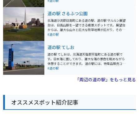
があります。 駅構内には、地元の新鮮な魚介類を販売す
#道の駅
る「海鮮工房」や、稚内ブランドの牛乳を使用したソフ
トクリームが人気の「ミルクハウス」などがあります。
道の駅 さるふつ公園
また、お土産コーナーも充実しており、ここでしか買え
ない限定グッズなども販売しています。 バイクで訪れる
北海道沙流郡日高町にある道の駅、道の駅 サルルン展望
場合は、駐車場も広々としているので安心です。周辺に
台は、日高山脈を一望できる絶景スポットです。 展望台
は、日本最北端の地の碑や宗谷丘陵など、観光スポット
からは、雄大な山々と広大な牧草地帯が広がり、その壮
も点在しているので、ぜひ立ち寄ってみてください。
大な景色は訪れる人々を圧倒します。 道の駅には、地元
#道の駅
の特産品を販売する売店やレストランがあり、北海道な
らではの新鮮な食材を使った料理を楽しむことができま
道の駅 てしお
す。 また、バイクツーリングの休憩スポットとしても人
気があり、駐車場も広々としているので、ゆっくりと休
道の駅 てしおは、北海道天塩郡天塩町にある道の駅で
憩することができます。 周辺には、乗馬体験ができる牧
す。日本海に面しており、雄大な海の景色を眺めながら
場や、日高山脈を源流とする沙流川でのカヌー体験な
休憩することができます。 道の駅には、特産品販売コー
ど、自然を満喫できるアクティビティも充実していま
ナーがあり、地元でとれた新鮮な魚介類や農産物が販売
#道の駅
す。
されています。なかでも、天塩町産のしじみを使ったし
じみ汁は絶品です。バイクで訪れた際には、日本海を眺
「周辺の道の駅」をもっと見る
めながら食べるのも良いでしょう。 また、道の駅 てしお
周辺には、天塩川歴史資料館や天塩川温泉など、観光ス
ポットも点在しています。少し足を延ばして、観光を楽
しむのも良いでしょう。
オススメスポット紹介記事