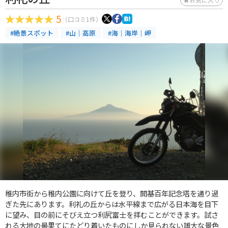
5
（口コミ1件）
#絶景スポット
#山｜高原
#海｜海岸｜岬
稚内市街から稚内公園に向けて丘を登り、開基百年記念塔を通り過
ぎた先にあります。利礼の丘からは水平線まで広がる日本海を目下
に望み、目の前にそびえ立つ利尻富士を拝むことができます。試さ
れる大地の最果てにたどり着いたものにしか見られない雄大な景色