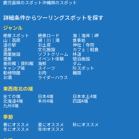
鹿児島県のスポット
沖縄県のスポット
詳細条件からツーリングスポットを探す
ジャンル
絶景スポット
絶景ロード
海｜海岸｜岬
山｜高原
湖｜川｜滝
食事処
道の駅
お土産
神社｜寺院
温泉
文化施設
カフェ｜軽食
商業施設
ソフトクリーム
林道
夜景
イベント体験
宿泊施設
美術館｜資料館
海鮮
ダム
キャンプ場
スイーツ
珍スポット
動植物園
お肉
麺類
お酒
ライダーハウス
東西南北の端
全ての端
日本4端
日本本土4端
北海道4端
本州4端
四国4端
九州4端
季節
春にオススメ
夏にオススメ
秋にオススメ
冬にオススメ
年中オススメ