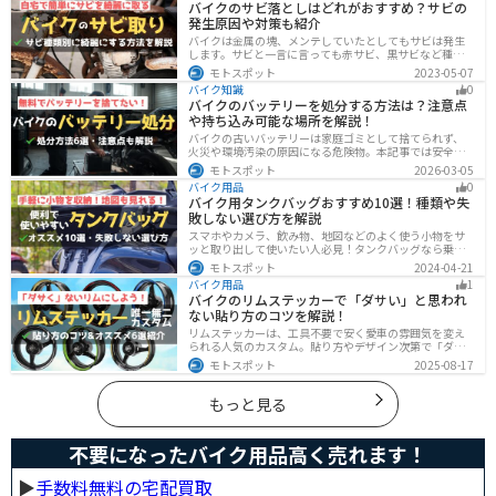
バイクのサビ落としはどれがおすすめ？サビの
発生原因や対策も紹介
バイクは金属の塊、メンテしていたとしてもサビは発生
します。サビと一言に言っても赤サビ、黒サビなど種類
があります。サビごとに有効なサビ落とし剤は違うの
モトスポット
2023-05-07
で、正しいサビ落とし剤を使う必要があります。この記
バイク知識
0
事ではサビの種類から対処法、オススメのサビ取り剤を
バイクのバッテリーを処分する方法は？注意点
まとめました。
や持ち込み可能な場所を解説！
バイクの古いバッテリーは家庭ゴミとして捨てられず、
火災や環境汚染の原因になる危険物。本記事では安全な
保管方法や絶縁などの注意点、無料・低コストで回収し
モトスポット
2026-03-05
てもらう方法、買い取りの可否を解説。ナップスやオー
バイク用品
0
トバックス、イエローハットなどの回収対応店舗も紹介
バイク用タンクバッグおすすめ10選！種類や失
します。
敗しない選び方を解説
スマホやカメラ、飲み物、地図などのよく使う小物をサ
ッと取り出して使いたい人必見！タンクバッグなら乗車
中でも簡単に荷物を確認できます。脱着もマグネットや
モトスポット
2024-04-21
吸盤でつけるだけで非常に簡単、しっかり固定したい人
バイク用品
1
はベルトを使うこともできます。
バイクのリムステッカーで「ダサい」と思われ
ない貼り方のコツを解説！
リムステッカーは、工具不要で安く愛車の雰囲気を変え
られる人気のカスタム。貼り方やデザイン次第で「ダサ
い」仕上がりになることも。本記事では失敗例や選び
モトスポット
2025-08-17
方、きれいに貼るコツからおすすめ商品まで詳しく紹
介。初心者でも安心して足回りをカッコよくドレスアッ
プできます。
もっと見る
不要になったバイク用品高く売れます！
▶︎
手数料無料の宅配買取