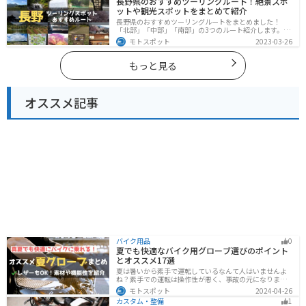
長野県のおすすめツーリングルート！絶景スポ
ットや観光スポットをまとめて紹介
長野県のおすすめツーリングルートをまとめました！
「北部」「中部」「南部」の3つのルート紹介します。諏
訪湖やビーナスラインのような全国でも有名なツーリン
モトスポット
2023-03-26
グスポットが多数あります。バイクで長野県にツーリン
グに行く際は参考にしてください。
もっと見る
オススメ記事
バイク用品
0
夏でも快適なバイク用グローブ選びのポイント
とオススメ17選
夏は暑いから素手で運転しているなんて人はいませんよ
ね？素手での運転は操作性が悪く、事故の元になりま
す。直射日光が当たり日焼けで余計に暑くなります。夏に
モトスポット
2024-04-26
は夏用グローブを使うことで、素手より涼しく快適にバ
カスタム・整備
1
イクに乗ることができるので是非使いましょう。