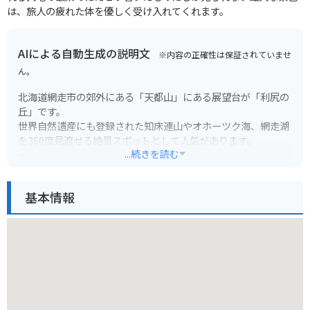
は、旅人の疲れた体を優しく受け入れてくれます。
AIによる自動生成の説明文
※内容の正確性は保証されていませ
ん。
北海道網走市の郊外にある「天都山」にある展望台が「利尻の
丘」です。
世界自然遺産にも登録された知床連山やオホーツク海、網走湖
を360度見渡せる絶景スポットとして人気があります。
...続きを読む
丘の上にはモニュメントが立ち並び、その周りには季節ごとに
色とりどりの花々が咲き乱れ、訪れる人々の目を楽しませてく
基本情報
れます。
バイクで行く場合は、網走市内から車で約15分の道のりです。
駐車場も完備されているので安心です。