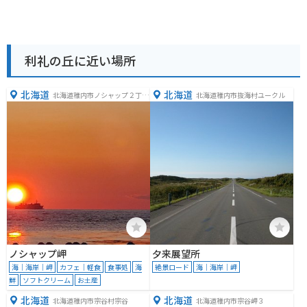
利礼の丘に近い場所
北海道
北海道
北海道稚内市ノシャップ２丁目
北海道稚内市抜海村ユークル
２
ノシャップ岬
夕来展望所
海｜海岸｜岬
カフェ｜軽食
食事処
海
絶景ロード
海｜海岸｜岬
鮮
ソフトクリーム
お土産
北海道
北海道
北海道稚内市宗谷村宗谷
北海道稚内市宗谷岬３