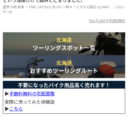
という理由だけで踏みとどまりました。
霊界大師 眞魚 ～TIME CAPSULE BLOG ～時々？らすかる国王 by MAO / 2021-
07-28
YouTubeの利用規約
北海道
ツーリングスポット一覧
北海道
おすすめツーリングルート
不要になったバイク用品高く売れます！
▶︎
手数料無料の宅配買取
実際に売ってみた体験談
▶︎
こちら