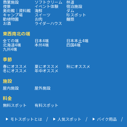
商業施設
ソフトクリーム
林道
夜景
イベント体験
宿泊施設
美術館｜資料館
海鮮
ダム
キャンプ場
スイーツ
珍スポット
動植物園
お肉
麺類
お酒
ライダーハウス
東西南北の端
全ての端
日本4端
日本本土4端
北海道4端
本州4端
四国4端
九州4端
季節
春にオススメ
夏にオススメ
秋にオススメ
冬にオススメ
年中オススメ
施設
屋内施設
屋外施設
料金
無料スポット
有料スポット
モトスポットとは
人気スポット
バイク用品