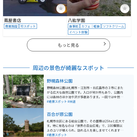
蔦屋書店
八紘学園
商業施設
珍スポット
食事処
カフェ｜軽食
ソフトクリーム
イベント体験
もっと見る
周辺の景色が綺麗なスポット
野幌森林公園
野幌森林公園は札幌市・江別市・北広島市の３市にまた
がる広大な自然公園です。入口が何か所もあり、公園内
には森林のほか池や沢が多数あります。一回では全然回
り切れないほどの広さです。多くの樹木や野生動物を観
#絶景スポット
#林道
察することもでき、ウオーキングや森林浴にぴったりの
スポットです。
百合が原公園
札幌市北区にある総合公園で、その面積は25haと広大で
す。特に有名なのは「世界の百合広場」で、100種類以
上のユリが植えられ、訪れる人を楽しませてくれます。
広大な敷地にはリリートレインと呼ばれる列車が走り、
#絶景スポット