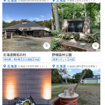
北海道
北海道
北海道札幌市厚別区厚別町小野
北海道江別市文京台７１４
幌５０−１
北海道開拓の村
野幌森林公園
美術館｜資料館
文化施設
林道
絶景スポット
林道
北海道
北海道
北海道江別市牧場町１４−１
北海道札幌市豊平区月寒東２条
１４丁目１−３４