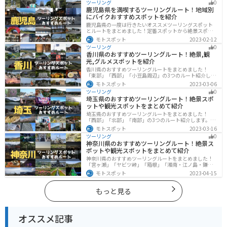
ツーリング
0
できます。バイクで佐賀県にツーリングに行く際は参考
鹿児島県を満喫するツーリングルート！地域別
にしてください。
にバイクおすすめスポットを紹介
鹿児島県の一度は行きたいオススメツーリングスポット
とルートをまとめました！定番スポットから絶景スポッ
ト、温泉、山、海、グルメなど様々なジャンルで楽しめ
モトスポット
2023-02-12
ます。バイクで鹿児島ツーリングに行こうと思っている
ツーリング
0
人は、参考にしてください。
香川県のおすすめツーリングルート！絶景,観
光,グルメスポットを紹介
香川県のおすすめツーリングルートをまとめました！
「東部」「西部」「小豆島周辺」の3つのルート紹介しま
す。自然豊かな山から海、絶品グルメを満喫するツーリ
モトスポット
2023-03-06
ングができます。バイクで香川県にツーリングに行く際
ツーリング
0
は参考にしてください。
埼玉県のおすすめツーリングルート！絶景スポ
ットや観光スポットをまとめて紹介
埼玉県のおすすめツーリングルートをまとめました！
「西部」「北部」「南部」の3つのルート紹介します。自
然豊かな西側と街中の東側で違った楽しみ方ができま
モトスポット
2023-03-16
す。バイクで埼玉県にツーリングに行く際は参考にして
ツーリング
0
ください。
神奈川県のおすすめツーリングルート！絶景ス
ポットや観光スポットをまとめて紹介
神奈川県のおすすめツーリングルートをまとめました！
「宮ヶ瀬」「ヤビツ峠」「箱根」「湘南・江ノ島・鎌
倉」「三浦」「みなとみらい」の6つのルート紹介しま
モトスポット
2023-04-15
す。自然豊かなスポット、歴史ある観光名所、都市部で
楽しめるツーリングスポットまで多数あります。バイク
で神奈川県にツーリングに行く際は参考にしてくださ
もっと見る
い。
オススメ記事