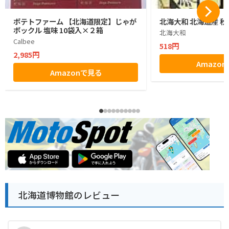
ポテトファーム 【北海道限定】じゃが
北海大和 北海道産 秋
ポックル 塩味 10袋入×２箱
北海大和
Calbee
518円
2,985円
Amazo
Amazonで見る
北海道博物館のレビュー