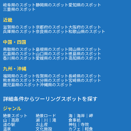
岐阜県のスポット
静岡県のスポット
愛知県のスポット
三重県のスポット
近畿
滋賀県のスポット
京都府のスポット
大阪府のスポット
兵庫県のスポット
奈良県のスポット
和歌山県のスポット
中国・四国
鳥取県のスポット
島根県のスポット
岡山県のスポット
広島県のスポット
山口県のスポット
徳島県のスポット
香川県のスポット
愛媛県のスポット
高知県のスポット
九州・沖縄
福岡県のスポット
佐賀県のスポット
長崎県のスポット
熊本県のスポット
大分県のスポット
宮崎県のスポット
鹿児島県のスポット
沖縄県のスポット
詳細条件からツーリングスポットを探す
ジャンル
絶景スポット
絶景ロード
海｜海岸｜岬
山｜高原
湖｜川｜滝
食事処
道の駅
お土産
神社｜寺院
温泉
文化施設
カフェ｜軽食