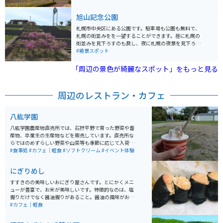
散歩やジョギングに訪れる市民も多いです。駐車場は3か
所あり、十分なスペースが確保されています。
旭山記念公園
札幌市中央区にある公園です。駐車場も公園も無料で、
札幌の街並みをを一望することができます。昼に札幌の
街並みを見下ろすのも良し、夜に札幌の夜景を見下ろす
のも良し、とにかく眺望が最高の公園です。
#絶景スポット
「周辺の景色が綺麗なスポット」をもっと見る
周辺のレストラン・カフェ
八紘学園
八紘学園農産物直売所では、石狩平野で育った野菜や畜
産物、卒業生の生産物などを販売しています。直売所な
らではのめずらしい野菜や山菜等も季節に応じて入荷す
るそうです。学園産生乳で作ったツキサップ牛乳、ツキ
#食事処
#カフェ｜軽食
#ソフトクリーム
#イベント体験
サップヨーグルト（飲むヨーグルト）、名物ソフトクリ
ームの販売も行っています。 ソフトクリームについて
にぎりめし
は、夏季営業期間（４月下旬～１１月上旬）の限定販
売。季節限定でプルーン・ブルーベリー・さくらんぼ・
すすきのの美味しいおにぎり屋さんです。とにかくメニ
イチゴなどの果物狩りも行っています。のどかな自然の
ューが豊富で、お米が美味しいです。特徴的なのは、塩
中でゆっくりソフトクリームを食べるのがおすすめで
握りだけでなく醤油握りがあること。醤油の風味がおに
す。
ぎりとマッチしていて、いくらでも食べれてしまいま
#カフェ｜軽食
す。24時間営業なので、早朝の朝食にももってこいで
す。どれも具沢山で、札幌に来たら立ち寄りたいお店で