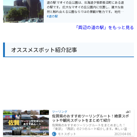
道の駅周辺には、恵庭渓谷やえこりん村など、自然豊か
道の駅 マオイの丘公園は、北海道夕張郡長沼町にある道
な観光スポットも点在しており、ツーリングの拠点とし
の駅です。 広大なマオイの丘公園内に位置し、雄大な自
ても最適です。 恵庭市は、花の苗木の生産が盛んな地域
然と触れ合える公園ならではの景観が魅力です。 地元の
としても知られています。道の駅では、季節ごとに色と
新鮮な農産物を販売する直売所や、地元食材をふんだん
#道の駅
りどりの花々を楽しむことができます。お土産には、地
に使ったレストランが人気です。 特に、長沼産のジンギ
元産の新鮮な野菜や花々、花をモチーフにしたお菓子な
スカンは絶品なので、ぜひ味わってみてください。 バイ
「周辺の道の駅」をもっと見る
どがおすすめです。
クで訪れる際は、駐車場も広く、休憩場所としても最適
です。 周辺には、馬と触れ合える「馬追丘資料館」や、
美しい花々を楽しめる「ながぬまフラワーソン」など、
観光スポットも点在しています。 【おすすめポイント】
オススメスポット紹介記事
* 地元産の新鮮な野菜 * 絶品のジンギスカン * 広々とした
駐車場
ツーリング
0
佐賀県のおすすめツーリングルート！絶景スポ
ットや観光スポットをまとめて紹介
佐賀県のおすすめツーリングルートをまとめました！
「東部」「西部」の2つのルート紹介します。美しい温泉
地や古墳群、歴史ある城や神社仏閣など、バイクツーリ
モトスポット
2023-04-06
ングに適したスポットが多数存在し、様々な楽しみ方が