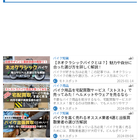
バイク知識
0
【ネオクラシックバイクとは？】魅力や自分に
合った選び方を詳しく解説！
バイクが好きな方は必見！この記事では、ネオクラシッ
クバイクの魅力や選び方、メンテナンス方法について解
説しています。実はネオクラシックバイクは、見た目と
モトスポット
2025-01-14
機能性の両方を求める人に最適なです。この記事を読め
バイク用品
4
ば、ネオクラシックバイクの魅力が理解できます。
バイク用品を宅配買取サービス「ストスト」で
売ってみた！ヘルメットやウェアを売るならオ
ススメ
不要なバイク用品を処分するなら、宅配買取サービスが
オススメ！捨てるのは勿体無い、でもメルカリやヤフオ
クに出すのは面倒だし手数料がかかる...STST（ストス
モトスポット
2024-09-04
ト）なら手数料や送料など完全無料で、自宅から送るだ
バイク知識
0
けでOKなので超簡単に売れます！ストストを実際に使っ
バイクを高く売れるオススメ業者4選と出張買
てみたので、流れや買取金額などを紹介します。
取業者の選び方解説
バイクを売ろうと思っている方必見！バイクを高く売る
ためには、買取業者選びが大切です。どんなポイントで
業者を選べばいいのか見るべきポイントを7つまとめまし
モトスポット
2024-09-04
た。また、買取実績が豊富なオススメの買取業者を4つを