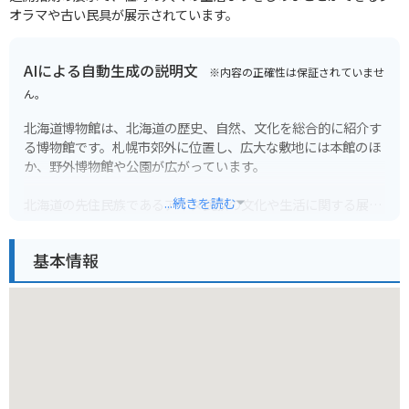
オラマや古い民具が展示されています。
AIによる自動生成の説明文
※内容の正確性は保証されていませ
ん。
北海道博物館は、北海道の歴史、自然、文化を総合的に紹介す
る博物館です。札幌市郊外に位置し、広大な敷地には本館のほ
か、野外博物館や公園が広がっています。
...続きを読む
北海道の先住民族であるアイヌ民族の文化や生活に関する展示
は必見です。また、北海道の開拓の歴史や自然環境に関する展
示も充実しており、子供から大人まで楽しむことができます。
基本情報
バイクで行く場合は、札幌市内から約30分とアクセスも良好で
す。広い駐車場もあるので安心です。周辺には、自然豊かな公
園や温泉施設などもあり、観光拠点としても最適です。