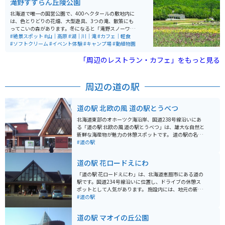
滝野すずらん丘陵公園
す。
北海道で唯一の国営公園で、400ヘクタールの敷地内に
は、色とりどりの花畑、大型遊具、3つの滝、散策にも
ってこいの森があります。冬になると「滝野スノーワー
ルド」と名前を変えて冬季オープンされ、さまざまな雪
#絶景スポット
#山｜高原
#湖｜川｜滝
#カフェ｜軽食
遊びを楽しめるスポットです。
#ソフトクリーム
#イベント体験
#キャンプ場
#動植物園
「周辺のレストラン・カフェ」をもっと見る
周辺の道の駅
道の駅 北欧の風 道の駅とうべつ
北海道東部のオホーツク海沿岸、国道238号線沿いにあ
る「道の駅 北欧の風 道の駅とうべつ」は、雄大な自然と
新鮮な海産物が魅力の休憩スポットです。 道の駅の名前
にもなっている「北欧の風」をイメージした三角屋根の
#道の駅
建物が特徴で、館内には、地元の新鮮な魚介類や農産物
を販売する物産館、レストラン、軽食コーナーなどがあ
道の駅 花ロードえにわ
ります。 特に、オホーツク海で獲れた新鮮なホタテやカ
ニは絶品で、お土産にもおすすめです。また、レストラ
「道の駅 花ロードえにわ」は、北海道恵庭市にある道の
ンでは、地元産の食材をふんだんに使った料理を楽しむ
駅です。国道234号線沿いに位置し、ドライブの休憩ス
ことができます。 バイクで訪れる際は、オホーツク海の
ポットとして人気があります。 施設内には、地元の新鮮
海岸線を走る爽快なルートがおすすめです。道の駅に
な農産物を販売する直売所や、軽食コーナー、観光案内
#道の駅
は、広々とした駐車場も完備されているので、休憩場所
所などが併設されています。特に、直売所のソフトクリ
としても最適です。周辺には、原生花園あやめヶ原や濤
ームは絶品と評判で、多くの観光客が訪れます。 バイク
道の駅 マオイの丘公園
沸湖など、自然豊かな観光スポットも多く、ツーリング
で訪れる場合、駐車場も広々としているので安心です。
の拠点としてもおすすめです。