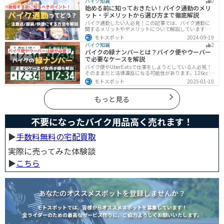
バイク知識
0
厳選・解説します。
始める前に知っておきたい！バイク通勤のメリ
ット・デメリットから選び方まで徹底解説
バイク通勤したい人必見！この記事では、バイク通勤に
関するメリットやデメリットについて解説しています。
実は通勤時間を短縮できるメリットがありますが、会社
モトスポット
2024-09-19
によっては許可されない場合もあるので、事前に確認が
バイク知識
2
必要です。この記事を読めばバイク通勤の始め方がわか
バイクの緑ナンバーとは？バイク便やウーバー
ります。
で必要なケースを解説
バイク便やUberEatsで仕事をしようとしている人必見！
そのままだと法律違反になる可能性があります。126cc以
上のバイクで運送事業を行う場合、緑ナンバー（事業
モトスポット
2025-01-10
用）が必要になります。本記事では緑ナンバーの必要な
ケースや取得方法を解説します。
もっと見る
不要になったバイク用品高く売れます！
▶︎
手数料無料の宅配買取
実際に売ってみた体験談
▶︎
こちら
あなたのオススメスポットを登録しませんか？
モトスポットでは、皆様からオススメスポットを募集しています！
全ライダーのための最高なサービス作りに、ご協力よろしくお願いいたします。