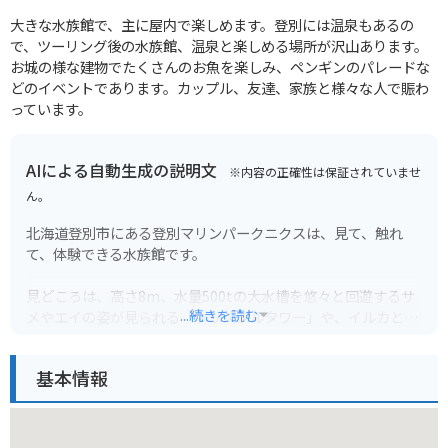
大きな水族館で、主に屋内で楽しめます。登別には温泉もあるの
で、ツーリング後の水族館、温泉と楽しめる場所が沢山あります。
お城の様な建物でたくさんのお魚を楽しみ、ペンギンのパレードな
どのイベントであります。カップル、友達、家族と様々な人で賑わ
っています。
AIによる自動生成の説明文
※内容の正確性は保証されていませ
ん。
北海道登別市にある登別マリンパークニクスは、見て、触れ
て、体験できる水族館です。
見どころは、高さ8m、水量500tの大水槽を悠々と回遊するサ
...続きを読む
メやエイの姿が見られる「クリスタルタワー」や、イルカとア
シカによる迫力満点のパフォーマンスが楽しめる「イルカ・ア
シカショー」です。
基本情報
ペンギンやアザラシ、クラゲなど、さまざまな海の生き物たち
との出会いも楽しめます。
周辺には温泉街やクマ牧場など、他の観光スポットも充実して