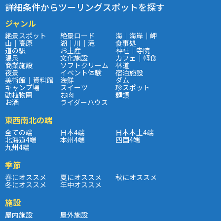
詳細条件からツーリングスポットを探す
ジャンル
絶景スポット
絶景ロード
海｜海岸｜岬
山｜高原
湖｜川｜滝
食事処
道の駅
お土産
神社｜寺院
温泉
文化施設
カフェ｜軽食
商業施設
ソフトクリーム
林道
夜景
イベント体験
宿泊施設
美術館｜資料館
海鮮
ダム
キャンプ場
スイーツ
珍スポット
動植物園
お肉
麺類
お酒
ライダーハウス
東西南北の端
全ての端
日本4端
日本本土4端
北海道4端
本州4端
四国4端
九州4端
季節
春にオススメ
夏にオススメ
秋にオススメ
冬にオススメ
年中オススメ
施設
屋内施設
屋外施設