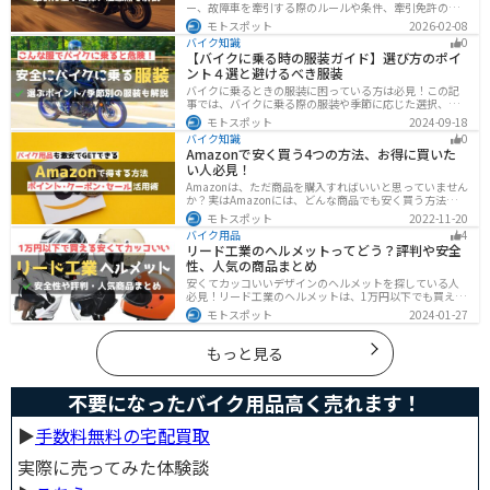
ー、故障車を牽引する際のルールや条件、牽引免許の有
無、速度制限、必要な装備をわかりやすく解説。メリッ
モトスポット
2026-02-08
ト・デメリットや注意点も紹介し、安全にバイクの積載
バイク知識
0
力をアップする方法をまとめました。
【バイクに乗る時の服装ガイド】選び方のポイ
ント４選と避けるべき服装
バイクに乗るときの服装に困っている方は必見！この記
事では、バイクに乗る際の服装や季節に応じた選択、避
けるべき服装について解説しています。実は、安全性だ
モトスポット
2024-09-18
けでなく、快適性も重要視することが大切です。この記
バイク知識
0
事を読めば、最適なバイクウェアを選ぶヒントが得られ
Amazonで安く買う4つの方法、お得に買いた
ます。
い人必見！
Amazonは、ただ商品を購入すればいいと思っていません
か？実はAmazonには、どんな商品でも安く買う方法が存
在します。この記事では、Amazonでお得に買う方法を4
モトスポット
2022-11-20
つ紹介します！Amazonギフト券をやAmazonポイント、
バイク用品
4
Amazonプライム、タイムセールを活用して安くお得に買
リード工業のヘルメットってどう？評判や安全
いましょう。
性、人気の商品まとめ
安くてカッコいいデザインのヘルメットを探している人
必見！リード工業のヘルメットは、1万円以下でも買える
ヘルメットが多数あります。安全基準もしっかりクリア
モトスポット
2024-01-27
しており、安全性にも優れています。種類も豊富でカス
タム用のシールドもあるので、クールに決めたい人にオ
ススメです。
もっと見る
不要になったバイク用品高く売れます！
▶︎
手数料無料の宅配買取
実際に売ってみた体験談