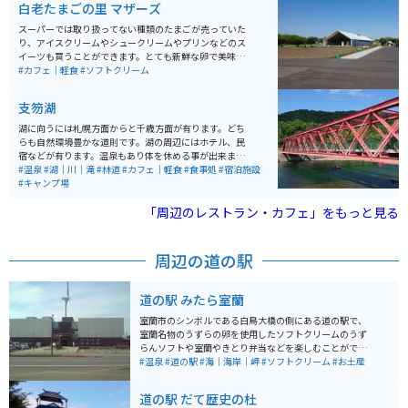
白老たまごの里 マザーズ
を過ごすことができます。
スーパーでは取り扱ってない種類のたまごが売っていた
り、アイスクリームやシュークリームやプリンなどのス
イーツも買うことができます。とても新鮮な卵で美味し
いです。店の外は広い草原になっており、買ったスイー
#カフェ｜軽食
#ソフトクリーム
ツや飲み物を外のテーブルで楽しむこともできます。ニ
ワトリ小屋もあるので、触れ合うこともできます。
支笏湖
湖に向うには札幌方面からと千歳方面が有ります。どち
らも自然環境豊かな道則です。湖の周辺にはホテル、民
宿などが有ります。温泉もあり体を休める事が出来ま
す。夏は、キャンプも出来ます。ランチだけでも楽しめ
#温泉
#湖｜川｜滝
#林道
#カフェ｜軽食
#食事処
#宿泊施設
るお店が数軒有ります。
#キャンプ場
「周辺のレストラン・カフェ」をもっと見る
周辺の道の駅
道の駅 みたら室蘭
室蘭市のシンボルである白鳥大橋の側にある道の駅で、
室蘭名物のうずらの卵を使用したソフトクリームのうず
らんソフトや室蘭やきとり弁当などを楽しむことができ
ます。隣には室蘭温泉ゆららもあり疲れを癒やすのに最
#温泉
#道の駅
#海｜海岸｜岬
#ソフトクリーム
#お土産
適です。また「幸福の鐘」というものがあり、これを鳴
らすために訪れる方も多いです。
道の駅 だて歴史の杜