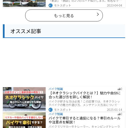
「東部」「西部」の2つのルート紹介します。有名なうず
しおや山を中心とした自然豊かなスポットが多数ありま
モトスポット
2023-04-04
す。バイクで徳島県にツーリングに行く際は参考にして
ください。
もっと見る
オススメ記事
バイク知識
0
【ネオクラシックバイクとは？】魅力や自分に
合った選び方を詳しく解説！
バイクが好きな方は必見！この記事では、ネオクラシッ
クバイクの魅力や選び方、メンテナンス方法について解
説しています。実はネオクラシックバイクは、見た目と
モトスポット
2025-01-14
機能性の両方を求める人に最適なです。この記事を読め
バイク知識
0
ば、ネオクラシックバイクの魅力が理解できます。
バイクで牽引すると違反になる？牽引のルール
や注意点を解説！
バイクでリヤカーやトレーラー、キャンピングトレーラ