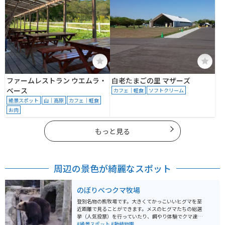
ファームレストラン ウエムラ・
白老たまごの里 マザーズ
ベース
カフェ｜軽食
ソフトクリーム
絶景スポット
山｜高原
カフェ｜軽食
お肉
もっと見る
周辺の景色が綺麗なスポット
のぼりべつクマ牧場
登別名物の熊牧場です。大きくてかっこいいヒグマを至
近距離で見ることができます。メスのヒグマたちの総選
挙（人気投票）を行っていたり、餌やり体験でクマ達に
おねだりポーズをされたりとなかなか楽しいスポットで
#絶景スポット
#動植物園