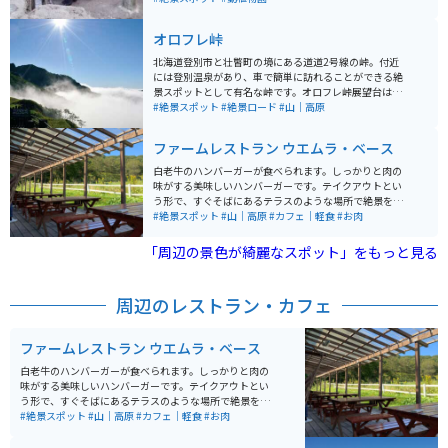
す。園内に歴代ボスの紹介パネルもあり、スタッフさん
の愛を感じます。ロープウェイで牧場へ行く際の景色も
オロフレ峠
綺麗で行くまでも楽しいです。
北海道登別市と壮瞥町の境にある道道2号線の峠。付近
には登別温泉があり、車で簡単に訪れることができる絶
景スポットとして有名な峠です。オロフレ峠展望台は現
在と異なる旧道を利用した位置にあり、グネグネとカー
#絶景スポット
#絶景ロード
#山｜高原
ブする道路と緑豊かな峡谷が見え、秋は紅葉もとても綺
麗です。また峠道ということで車・バイクの運転が好き
ファームレストラン ウエムラ・ベース
な人が多く訪れる場所でもあります。 登別駅からスター
トすると車で25分ほど、登別温泉からは10分ほど、カル
白老牛のハンバーガーが食べられます。しっかりと肉の
ルス温泉が峠の入口となっています。洞爺湖温泉を楽し
味がする美味しいハンバーガーです。テイクアウトとい
んだ後、登別温泉へ抜ける通り道でもあるので、気軽に
う形で、すぐそばにあるテラスのような場所で絶景を見
絶景を楽しむことができます。ただ展望台は冬期閉鎖、
ながら食べることができます。混んでいる時は待ち時間
#絶景スポット
#山｜高原
#カフェ｜軽食
#お肉
オロフレ峠の道道2号線の一部は冬期夜間通行止め(17:0
もありますが、ちょっとしたアスレチック遊具や座るタ
0~9:00)なので注意が必要です。
イプのハンモックがあり、大人も子どもものんびり時間
「周辺の景色が綺麗なスポット」をもっと見る
を過ごすことができます。
周辺のレストラン・カフェ
ファームレストラン ウエムラ・ベース
白老牛のハンバーガーが食べられます。しっかりと肉の
味がする美味しいハンバーガーです。テイクアウトとい
う形で、すぐそばにあるテラスのような場所で絶景を見
ながら食べることができます。混んでいる時は待ち時間
#絶景スポット
#山｜高原
#カフェ｜軽食
#お肉
もありますが、ちょっとしたアスレチック遊具や座るタ
イプのハンモックがあり、大人も子どもものんびり時間