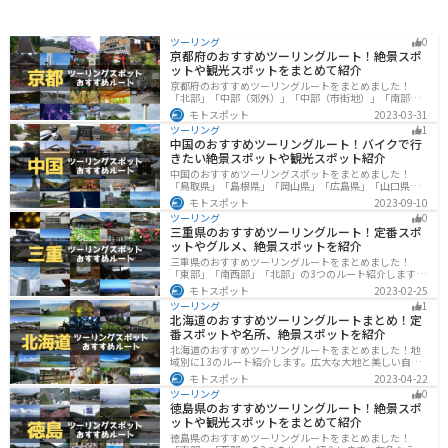
ツーリング
0
京都府のおすすめツーリングルート！絶景スポ
ットや観光スポットをまとめて紹介
京都府のおすすめツーリングルートをまとめました！
「北部」「中部（郊外）」「中部（市街地）」「南部」
の4つのルート紹介します。古い町並みや神社仏閣、自然
モトスポット
2023-03-31
に囲まれた風光明媚なスポットが数多く存在し、様々な
ツーリング
1
楽しみ方ができます。バイクで京都府にツーリングに行
中国のおすすめツーリングルート！バイクで行
く際は参考にしてください。
きたい絶景スポットや観光スポット紹介
中国のおすすめツーリングスポットをまとめました！
「鳥取県」「島根県」「岡山県」「広島県」「山口県」
の各県の観光地紹介します。自然豊かな山々や湖、温泉
モトスポット
2023-09-10
地が点在し、四季折々の景色を楽しめるスポットが多数
ツーリング
0
あります。バイクで中国にツーリングに行く際は参考に
三重県のおすすめツーリングルート！定番スポ
してください。
ットやグルメ、絶景スポットを紹介
三重県のおすすめツーリングルートをまとめました！
「東部」「南西部」「北部」の3つのルート紹介します。
標高の高いスカイラインからリアス式海岸まであるの
モトスポット
2023-02-25
で、飽きることなくツーリングを堪能できます。バイク
ツーリング
1
で三重県にツーリングに行く際は参考にしてください。
北海道のおすすめツーリングルートまとめ！定
番スポットや名所、絶景スポットを紹介
北海道のおすすめツーリングルートをまとめました！地
域別に13のルート紹介します。広大な大地と美しい自然
が広がり、四季折々の魅力を楽しめる観光スポットが数
モトスポット
2023-04-22
多くあります。バイクで北海道にツーリングに行く際は
ツーリング
0
参考にしてください。
徳島県のおすすめツーリングルート！絶景スポ
ットや観光スポットをまとめて紹介
徳島県のおすすめツーリングルートをまとめました！