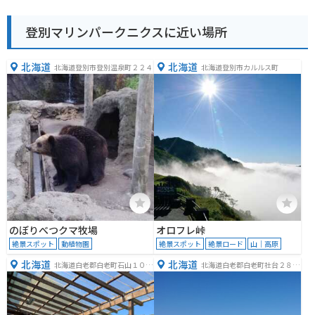
登別マリンパークニクスに近い場所
北海道
北海道
北海道登別市登別温泉町２２４
北海道登別市カルルス町
のぼりべつクマ牧場
オロフレ峠
絶景スポット
動植物園
絶景スポット
絶景ロード
山｜高原
北海道
北海道
北海道白老郡白老町石山１０９
北海道白老郡白老町社台２８９
−２０
−１