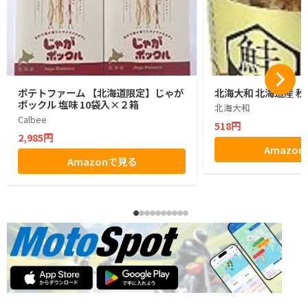
ポテトファーム 【北海道限定】じゃが
北海大和 北海道産 秋
ポックル 塩味 10袋入×２箱
北海大和
Calbee
518円
2,985円
Amazo
Amazonで見る