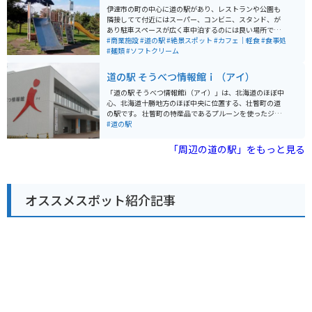
伊達市の町の中心に道の駅があり、レストランや公園も
隣接してて付近にはスーパー、コンビニ、スタンド、が
あり駐車スペースが広く車中泊するのには良い場所で隣
には交番があるので安心感のある道の駅です。朝は公園
#商業施設
#道の駅
#絶景スポット
#カフェ｜軽食
#食事処
の散歩も楽しめる
#麺類
#ソフトクリーム
道の駅 そうべつ情報館ｉ（アイ）
「道の駅 そうべつ情報館i（アイ）」は、北海道のほぼ中
心、北海道十勝地方のほぼ中央に位置する、壮瞥町の道
の駅です。 壮瞥町の特産品であるプルーンを使ったジュ
ースやワイン、ジャムなどを販売しており、お土産に最
#道の駅
適です。また、地元の農産物も販売しており、新鮮な野
菜や果物を購入することができます。 レストランでは、
「周辺の道の駅」をもっと見る
地元食材を使った料理を楽しむことができます。おすす
めは、壮瞥産のそば粉を使った手打ちそばです。 道の駅
の目の前には、羊蹄山を一望できる展望台があります。
晴れた日には、雄大な羊蹄山を背景に記念撮影をするこ
オススメスポット紹介記事
とができます。 バイクで訪れる場合、駐車場も広く、休
憩場所として最適です。道の駅周辺には、洞爺湖や有珠
山など観光スポットも多いので、ツーリングの拠点とし
てもおすすめです。 周辺には、キャンプ場や温泉施設も
あるので、宿泊してゆっくりと観光を楽しむこともでき
ます。