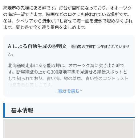
網走市の先端にある岬です。灯台が目印になっており、オホーツク
の海が一望できます。映画などのロケにも使われている場所です。
冬は、シベリアから流氷が押し寄せて海一面を流氷で埋め尽くされ
ます。夏と冬で全く違う景色を楽しめます。
AIによる自動生成の説明文
※内容の正確性は保証されていませ
ん。
北海道網走市にある能取岬は、オホーツク海に突き出た岬で
す。断崖絶壁の上から300度地平線を見渡せる絶景スポットと
して知られており、青い海、緑の草原、青い空のコントラスト
は息を呑む美しさです。
...続きを読む
能取岬は、映画『南極物語』のロケ地としても有名です。岬の
先端には、主演の高倉健さんのブロンズ像があり、記念撮影ス
基本情報
ポットとなっています。
バイクで訪れる場合、駐車場から岬の先端までは徒歩で10分ほ
どです。ただし、風が強い日が多いので、バイクを停める際は
注意が必要です。また、夏場は霧が発生しやすく、視界が悪く