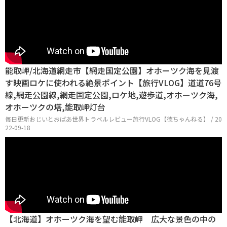
能取岬/北海道網走市【網走国定公園】オホーツク海を見渡
す映画ロケに使われる絶景ポイント【旅行VLOG】道道76号
線,網走公園線,網走国定公園,ロケ地,遊歩道,オホーツク海,
オホーツクの塔,能取岬灯台
毎日更新おじいとおばあ世界トラベルレビュー旅行VLOG【徳ちゃんねる】 / 20
22-09-18
【北海道】オホーツク海を望む能取岬 広大な景色の中の