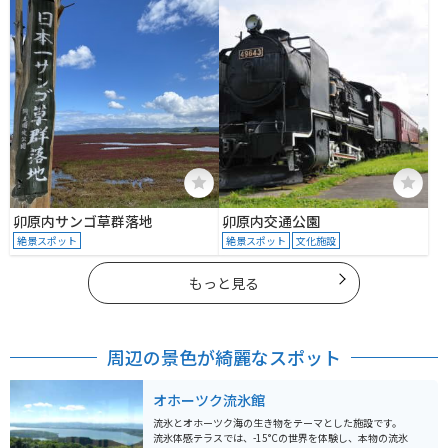
公園
卯原内サンゴ草群落地
卯原内交通公園
絶景スポット
絶景スポット
文化施設
もっと見る
周辺の景色が綺麗なスポット
オホーツク流氷館
流氷とオホーツク海の生き物をテーマとした施設です。
流氷体感テラスでは、-15°Cの世界を体験し、本物の流氷