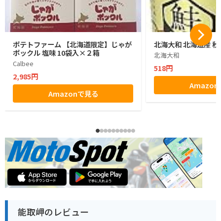
ポテトファーム 【北海道限定】じゃが
北海大和 北海道産 秋
ポックル 塩味 10袋入×２箱
北海大和
Calbee
518円
2,985円
Amazo
Amazonで見る
能取岬のレビュー