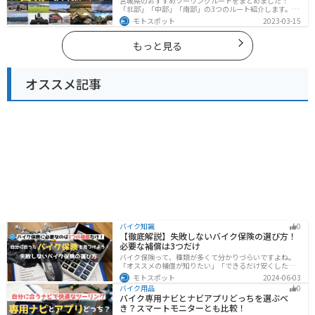
宮城県のおすすめツーリングルートをまとめました！
「北部」「中部」「南部」の3つのルート紹介します。キ
ツネ村や広大な山や滝、湖などを歴史や自然を満喫する
モトスポット
2023-03-15
ツーリングができます。バイクで宮城県にツーリングに
行く際は参考にしてください。
もっと見る
オススメ記事
バイク知識
0
【徹底解説】失敗しないバイク保険の選び方！
必要な補償は3つだけ
バイク保険って、種類が多くて分かりづらいですよね。
「オススメの補償が知りたい」「できるだけ安くした
い」「自分に合った保険を知りたい」こういったことで
モトスポット
2024-06-03
悩んでいる方向けに、バイク保険の選び方・つけるべき
バイク用品
0
補償について解説します。
バイク専用ナビとナビアプリどっちを選ぶべ
き？スマートモニターとも比較！