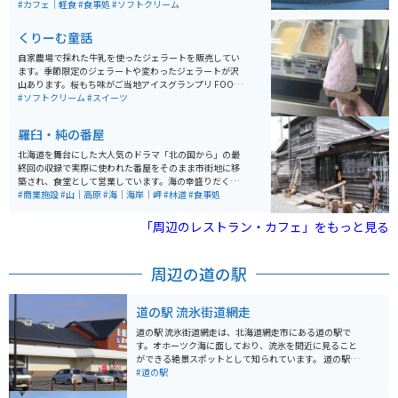
けでない走りを楽しむ事もできます。辿り着いた峠から
#カフェ｜軽食
#食事処
#ソフトクリーム
の眺めは、息を飲むほどの絶景が広がっています。
くりーむ童話
自家農場で採れた牛乳を使ったジェラートを販売してい
ます。季節限定のジェラートや変わったジェラートが沢
山あります。桜もち味がご当地アイスグランプリ FOOD
EX JAPAN 2012 最高金賞受賞を取っています。
#ソフトクリーム
#スイーツ
羅臼・純の番屋
北海道を舞台にした大人気のドラマ「北の国から」の最
終回の収録で実際に使われた番屋をそのまま市街地に移
築され、食堂として営業しています。海の幸盛りだくさ
んのメニューは、観光客や地元の人たちにも人気です。
#商業施設
#山｜高原
#海｜海岸｜岬
#林道
#食事処
「周辺のレストラン・カフェ」をもっと見る
周辺の道の駅
道の駅 流氷街道網走
道の駅 流氷街道網走は、北海道網走市にある道の駅で
す。オホーツク海に面しており、流氷を間近に見ること
ができる絶景スポットとして知られています。 道の駅に
は、レストランや売店があり、地元の新鮮な海産物や農
#道の駅
産物を味わうことができます。お土産も充実しており、