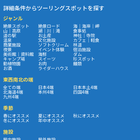
詳細条件からツーリングスポットを探す
ジャンル
絶景スポット
絶景ロード
海｜海岸｜岬
山｜高原
湖｜川｜滝
食事処
道の駅
お土産
神社｜寺院
温泉
文化施設
カフェ｜軽食
商業施設
ソフトクリーム
林道
夜景
イベント体験
宿泊施設
美術館｜資料館
海鮮
ダム
キャンプ場
スイーツ
珍スポット
動植物園
お肉
麺類
お酒
ライダーハウス
東西南北の端
全ての端
日本4端
日本本土4端
北海道4端
本州4端
四国4端
九州4端
季節
春にオススメ
夏にオススメ
秋にオススメ
冬にオススメ
年中オススメ
施設
屋内施設
屋外施設