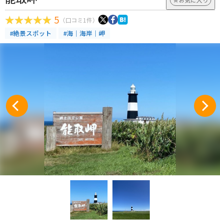
5
（口コミ1件）
#絶景スポット
#海｜海岸｜岬