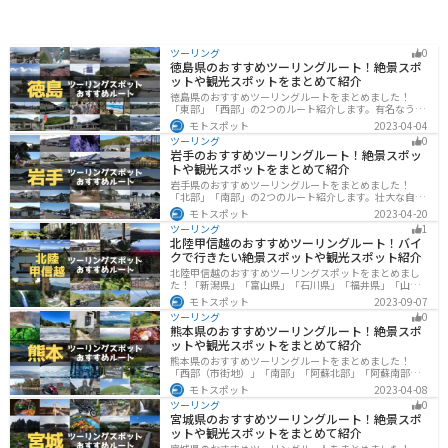
ツーリング
0
徳島県のおすすめツーリングルート！絶景スポ
ットや観光スポットをまとめて紹介
徳島県のおすすめツーリングルートをまとめました！
「東部」「西部」の2つのルート紹介します。有名なうず
しおや山を中心とした自然豊かなスポットが多数ありま
モトスポット
2023-04-04
す。バイクで徳島県にツーリングに行く際は参考にして
ツーリング
0
ください。
岩手のおすすめツーリングルート！絶景スポッ
トや観光スポットをまとめて紹介
岩手県のおすすめツーリングルートをまとめました！
「北部」「南部」の2つのルート紹介します。壮大な自然
や歴史的な観光スポットが多く存在するので楽しめま
モトスポット
2023-04-20
す。バイクで岩手県にツーリングに行く際は参考にして
ツーリング
1
ください。
北陸甲信越のおすすめツーリングルート！バイ
クで行きたい絶景スポットや観光スポット紹介
北陸甲信越のおすすめツーリングスポットをまとめまし
た！「新潟県」「富山県」「石川県」「福井県」「山梨
県」「長野県」の各県の観光地紹介します。自然豊かな
モトスポット
2023-09-07
山々や湖、温泉地が点在し、四季折々の景色を楽しめる
ツーリング
0
スポットが多数あります。バイクで北陸甲信越にツーリ
熊本県のおすすめツーリングルート！絶景スポ
ングに行く際は参考にしてください。
ットや観光スポットをまとめて紹介
熊本県のおすすめツーリングルートをまとめました！
「西部（市街地）」「南部」「阿蘇北部」「阿蘇南部」
の4つのルート紹介します。阿蘇山や天草諸島をはじめと
モトスポット
2023-04-08
した豊かな自然や、熊本城や水前寺成趣園など歴史ある
ツーリング
0
観光スポットが多数あり、様々な楽しみ方ができます。
宮城県のおすすめツーリングルート！絶景スポ
バイクで熊本県にツーリングに行く際は参考にしてくだ
ットや観光スポットをまとめて紹介
さい。