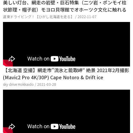
美しい灯台、網走の岩壁・巨石特集（二ツ岩・ポンモイ柱
状節理・帽子岩）モヨロ貝塚館でオホーツク文化に触れる
道東ドライビング！【ひがし北海道を走る】 / 2022-11-07
【北海道 空撮】網走市”流氷と能取岬“ 絶景 2021年2月撮影
(Mavic2 Pro 4K/30P) Cape Notoro & Drift ice
sky drive Hokkaido / 2021-03-28