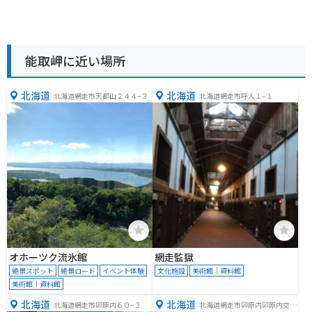
能取岬に近い場所
北海道
北海道
北海道網走市天都山２４４−３
北海道網走市呼人１−１
オホーツク流氷館
網走監獄
絶景スポット
絶景ロード
イベント体験
文化施設
美術館｜資料館
美術館｜資料館
北海道
北海道
北海道網走市卯原内６０−３
北海道網走市卯原内卯原内交通