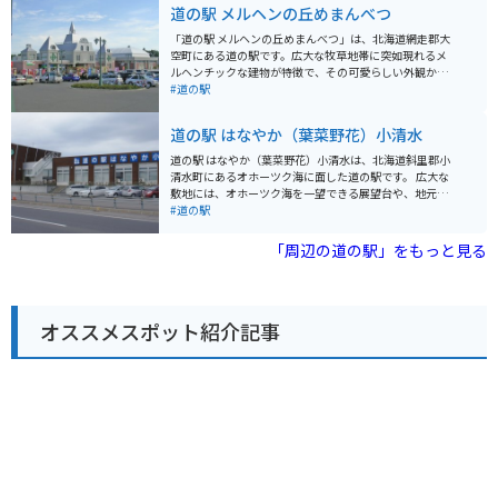
旅の思い出にぴったりです。 バイクで訪れる場合、駐車
道の駅 メルヘンの丘めまんべつ
場は広く、休憩場所としても最適です。オホーツク海沿
いの道を走る爽快感は格別です。流氷の時期には、防寒
「道の駅 メルヘンの丘めまんべつ」は、北海道網走郡大
対策をしっかりとしておきましょう。 網走は、流氷以外
空町にある道の駅です。広大な牧草地帯に突如現れるメ
にも、網走監獄や博物館網走監獄などの観光スポットが
ルヘンチックな建物が特徴で、その可愛らしい外観から
あります。また、網走湖や能取湖など、自然豊かな場所
写真撮影スポットとしても人気があります。 施設内に
#道の駅
も魅力です。 網走を訪れた際には、ぜひ道の駅 流氷街道
は、地元の食材をふんだんに使ったレストランや、大空
網走に立ち寄ってみてください。
町の特産品を販売する売店があります。レストランで
道の駅 はなやか（葉菜野花）小清水
は、網走管内産の小麦を使ったパンや、地元産の牛乳を
使ったソフトクリームなどが人気です。売店では、大空
道の駅 はなやか（葉菜野花）小清水は、北海道斜里郡小
町の特産品であるハスカップを使ったお菓子や、地元産
清水町にあるオホーツク海に面した道の駅です。 広大な
の野菜などが販売されています。 バイクで訪れる場合、
敷地には、オホーツク海を一望できる展望台や、地元の
道の駅の正面に広々とした駐車場があり、休憩場所とし
新鮮な農産物を販売する直売所、レストランなどがあり
#道の駅
ても最適です。周辺は広大な景色が広がり、ツーリング
ます。 特にレストランでは、小清水町の特産品である
にもおすすめです。特に、網走方面から知床方面へ抜け
「小清水そば」や、オホーツク海の新鮮な魚介類を使っ
「周辺の道の駅」をもっと見る
る国道391号線は、オホーツク海と広大な牧草地帯を眺
た料理が人気です。 また、道の駅 はなやか（葉菜野花）
めながら走ることができる絶景ロードとして知られてい
小清水は、バイクツーリングの休憩ポイントとしても人
ます。
気があります。 オホーツク海沿いの道路は、景色が素晴
らしく、ツーリングに最適です。道の駅には、バイク専
オススメスポット紹介記事
用の駐車場も完備されているので安心です。 小清水町
は、乳製品も有名なので、ソフトクリームやヨーグルト
もおすすめです。