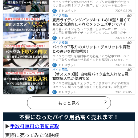
バイクでナビを使いたいけど、アプリか専用ナビか迷っ
ている人必見！アプリ・専用ナビ・スマートモニターの
メリット、デメリット、どんな人にオススメなのかを解
モトスポット
2025-05-28
説します。自分に合ったナビを見つけて快適なツーリン
バイク用品
0
グライフを送りましょう！
夏用ライディングパンツおすすめ10選！暑くて
も安全快適おしゃれなメッシュズボンでバイク
に乗ろう
夏の暑いバイクをもっと快適にしませんか？オールシー
ズン用と夏用のライディングパンツでは、快適さが全然
違います。生地の大半がメッシュ素材で作られた夏用で
モトスポット
2024-07-22
は通気性・透湿性に優れており、熱気を逃しつつ汗をし
バイク知識
0
っかりと乾かしてくれます。そんな夏用ライディングパ
バイクの下取りのメリット・デメリットや買取
ンツの選び方や特徴オススメ商品をまとめました。
との違いを徹底解説！
バイクの下取りを検討中の方必見！この記事では、バイ
クの下取りを成功させるポイントを解説しています。実
は、下取りは現金化の手間を省き、乗り換え当日までバ
モトスポット
2025-03-04
イクに乗れる一方で、査定額が低くなる場合も多いため
バイク用品
0
注意が必要です。この記事を読めば、よい条件で下取り
【オススメ3選】自宅用バイク空気入れなら電
を進めるコツがわかります。
動空気入れが便利で楽
タイヤの空気圧をチェックしていますか？タイヤの空気
はバイクに乗っても乗らなくても抜けます。空気圧が下
がると走行性能・燃費・安全性に影響します。空気圧は
モトスポット
2023-02-05
常に自分で管理できるようにしておきましょう。楽に使
えるオススメ空気入れをまとめたので、参考にしてくだ
さい。
もっと見る
不要になったバイク用品高く売れます！
▶︎
手数料無料の宅配買取
実際に売ってみた体験談