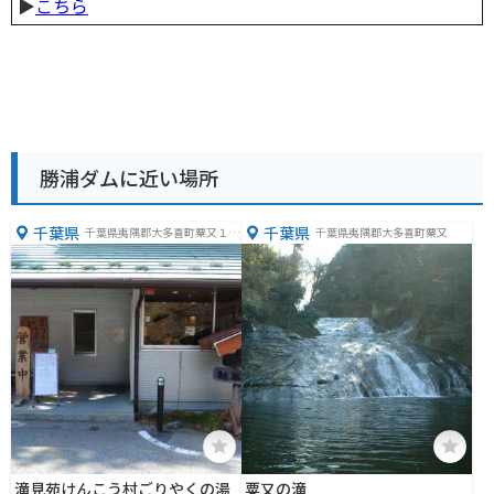
▶︎
こちら
勝浦ダムに近い場所
千葉県
千葉県
千葉県夷隅郡大多喜町粟又１７
千葉県夷隅郡大多喜町粟又
６
滝見苑けんこう村ごりやくの湯
粟又の滝