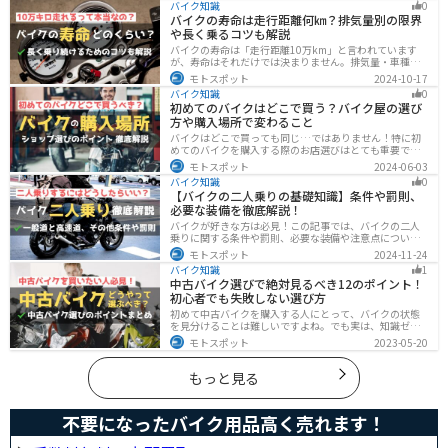
バイク知識
0
す。この記事では、ジャケットの種類や選び方など初心
バイクの寿命は走行距離何㎞？排気量別の限界
者が知っておくべきことをまとめました。
や長く乗るコツも解説
バイクの寿命は「走行距離10万km」と言われています
が、寿命はそれだけでは決まりません。排気量・車種・
日々のメンテナンス・保管状態などでも大きく変わりま
モトスポット
2024-10-17
す。この記事ではバイクの寿命について解説します。ま
バイク知識
0
た、寿命を延ばす方法も解説するので、今のバイクに長
初めてのバイクはどこで買う？バイク屋の選び
く乗りたい人は参考にしてください。
方や購入場所で変わること
バイクはどこで買っても同じ…ではありません！特に初
めてのバイクを購入する際のお店選びはとても重要で
す。どんなお店で購入するのがベストなのか？失敗しな
モトスポット
2024-06-03
いお店選びのポイントをまとめます。
バイク知識
0
【バイクの二人乗りの基礎知識】条件や罰則、
必要な装備を徹底解説！
バイクが好きな方は必見！この記事では、バイクの二人
乗りに関する条件や罰則、必要な装備や注意点について
解説しています。実はバイクの二人乗りを安全に楽しむ
モトスポット
2024-11-24
ためには、条件やルールを知ることが大切です。この記
バイク知識
1
事を読めば、安全で快適なライディングを楽しめます。
中古バイク選びで絶対見るべき12のポイント！
初心者でも失敗しない選び方
初めて中古バイクを購入する人にとって、バイクの状態
を見分けることは難しいですよね。でも実は、知識ゼロ
の初心者でも「12のポイント」に注目するだけで、中古
モトスポット
2023-05-20
バイクの良し悪しを簡単に判断することができるんで
す！正しいポイントを押させて失敗しないバイク選びが
できるようになりましょう。
もっと見る
不要になったバイク用品高く売れます！