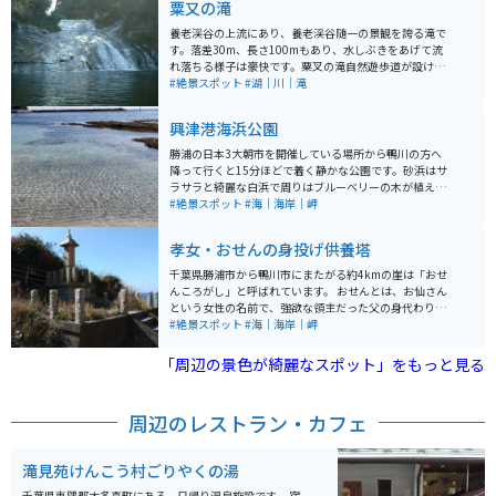
粟又の滝
養老渓谷の上流にあり、養老渓谷随一の景観を誇る滝で
す。落差30m、長さ100mもあり、水しぶきをあげて流
れ落ちる様子は豪快です。粟叉の滝自然遊歩道が設けら
れており、アクセスやしやすいです。秋の紅葉シーズン
#絶景スポット
#湖｜川｜滝
は一件の価値あり。
興津港海浜公園
勝浦の日本3大朝市を開催している場所から鴨川の方へ
降って行くと15分ほどで着く静かな公園です。砂浜はサ
ラサラと綺麗な白浜で周りはブルーベリーの木が植えら
れています。利用者は近隣の人が散歩で利用しているく
#絶景スポット
#海｜海岸｜岬
らいで穴場です。公園には公衆トイレや冬は止まってい
ますがシャワーなどの設備もあり、夏場に休憩がてらに
孝女・おせんの身投げ供養塔
寄るのがおススメです。
千葉県勝浦市から鴨川市にまたがる約4kmの崖は「おせ
んころがし」と呼ばれています。 おせんとは、お仙さん
という女性の名前で、強欲な領主だった父の身代わりに
なってこの崖から投げ落とされてしまったそうです。 崖
#絶景スポット
#海｜海岸｜岬
の上に供養塔が建てられており、一応観光スポットにな
っています。そんな悲劇の舞台になった場所ですが、崖
「周辺の景色が綺麗なスポット」をもっと見る
の上から見下ろす素晴らしい眺望を楽しむことが可能で
す。
周辺のレストラン・カフェ
滝見苑けんこう村ごりやくの湯
千葉県夷隅郡大多喜町にある、日帰り温泉施設です。 宿