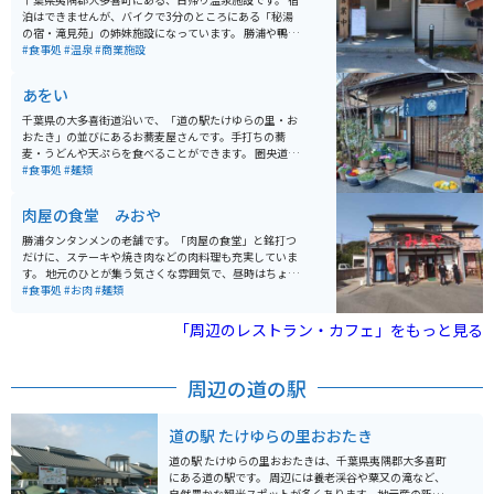
泊はできませんが、バイクで3分のところにある「秘湯
の宿・滝見苑」の姉妹施設になっています。 勝浦や鴨川
からバイクで30分ほどの距離ですが、秘湯という表現が
#食事処
#温泉
#商業施設
大げさではない自然環境の中の温泉です。 たどり着くま
でには、ちょっとした山道で適度なワインディングを楽
あをい
しむこともできます。
千葉県の大多喜街道沿いで、「道の駅たけゆらの里・お
おたき」の並びにあるお蕎麦屋さんです。手打ちの蕎
麦・うどんや天ぷらを食べることができます。 圏央道・
市原鶴舞インターと勝浦市街のちょうど中間ぐらいにあ
#食事処
#麺類
り、いずれからもバイクで20分程度の距離です。 店舗の
前が駐車場になっており、車が10台分のスペースがあり
肉屋の食堂 みおや
ます。隣にファミリーマートがあるので、ランチ休憩つ
いでに買い物もしたい時など便利です。
勝浦タンタンメンの老舗です。「肉屋の食堂」と銘打つ
だけに、ステーキや焼き肉などの肉料理も充実していま
す。 地元のひとが集う気さくな雰囲気で、昼時はちょっ
と混みます。子連れで訪れる家族なども多く、店内は賑
#食事処
#お肉
#麺類
やかです。
「周辺のレストラン・カフェ」をもっと見る
周辺の道の駅
道の駅 たけゆらの里おおたき
道の駅 たけゆらの里おおたきは、千葉県夷隅郡大多喜町
にある道の駅です。 周辺には養老渓谷や粟又の滝など、
自然豊かな観光スポットが多くあります。地元産の新鮮