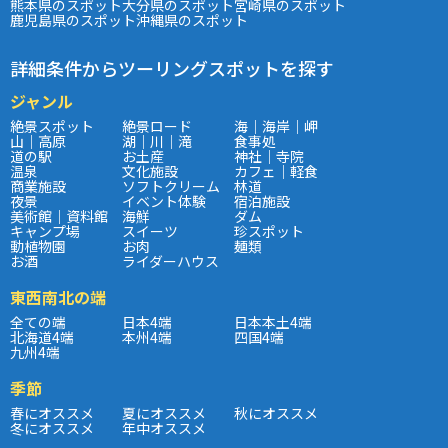
熊本県のスポット
大分県のスポット
宮崎県のスポット
鹿児島県のスポット
沖縄県のスポット
詳細条件からツーリングスポットを探す
ジャンル
絶景スポット
絶景ロード
海｜海岸｜岬
山｜高原
湖｜川｜滝
食事処
道の駅
お土産
神社｜寺院
温泉
文化施設
カフェ｜軽食
商業施設
ソフトクリーム
林道
夜景
イベント体験
宿泊施設
美術館｜資料館
海鮮
ダム
キャンプ場
スイーツ
珍スポット
動植物園
お肉
麺類
お酒
ライダーハウス
東西南北の端
全ての端
日本4端
日本本土4端
北海道4端
本州4端
四国4端
九州4端
季節
春にオススメ
夏にオススメ
秋にオススメ
冬にオススメ
年中オススメ