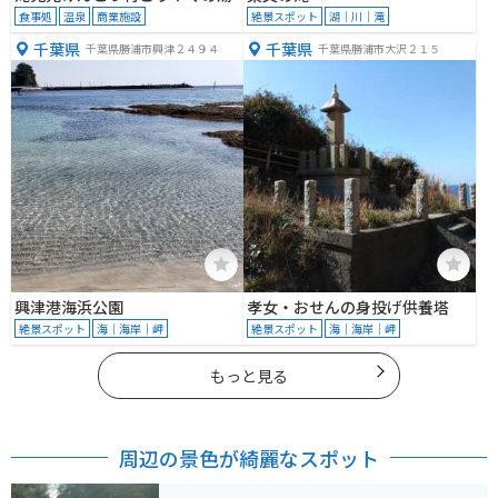
食事処
温泉
商業施設
絶景スポット
湖｜川｜滝
千葉県
千葉県
千葉県勝浦市興津２４９４
千葉県勝浦市大沢２１５
興津港海浜公園
孝女・おせんの身投げ供養塔
絶景スポット
海｜海岸｜岬
絶景スポット
海｜海岸｜岬
もっと見る
周辺の景色が綺麗なスポット