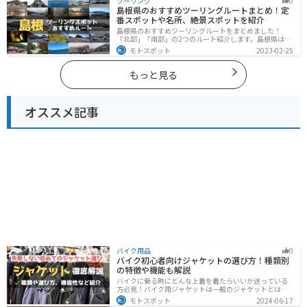
ツーリング
0
際は参考にしてください。
島根県のおすすめツーリングルートまとめ！定
番スポットや名所、絶景スポットを紹介
島根県のおすすめツーリングルートをまとめました！
「北部」「南部」の2つのルート紹介します。島根県は、
海と山が近く、1日で全然違う景色を堪能することができ
モトスポット
2023-02-25
ます。バイクで島根県にツーリングに行く際は参考にし
てください。
もっと見る
オススメ記事
バイク用品
0
バイク初心者向けジャケットの選び方！種類別
の特徴や機能も解説
バイクに乗る時にどんな上着を着たらいいか迷っている
方必見！バイク用ジャケットは一般のジャケットとは違
い、バイク専用に作られています。動きやすさ・快適
モトスポット
2024-06-17
さ・機能性・デザイン性など様々なメリットがありま