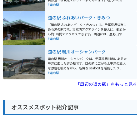
な野菜や果物が並ぶ農産物直売所や、大多喜町の名産品
#道の駅
である筍を使った料理が楽しめる飲食店も人気です。 バ
イクで訪れる場合、駐車場も広く停めやすいので安心で
道の駅 ふれあいパーク・きみつ
す。養老渓谷周辺はワインディングロードも続くので、
ツーリングにも最適なエリアです。 春にはたけのこ、秋
「道の駅 ふれあいパーク・きみつ」は、千葉県君津市に
には栗など、四季折々の味覚も楽しむことができます。
ある道の駅です。東京湾アクアラインを使えば、都心か
また、大多喜町は「いすみ鉄道」も有名なので、合わせ
ら約1時間でアクセスできます。 周辺には、鹿野山やマ
て観光するのもおすすめです。
ザー牧場、濃溝の滝など、自然豊かな観光スポットがた
#道の駅
くさんあります。とくに、鹿野山はバイクで走るのが気
持ち良いコースなので、ツーリングにもおすすめです。
道の駅 鴨川オーシャンパーク
道の駅には、地元の新鮮な農産物が販売されているほ
か、レストランでは君津産の食材を使った料理を楽しむ
道の駅 鴨川オーシャンパークは、千葉県鴨川市にある太
ことができます。名物は、竹炭を使った真っ黒なソフト
平洋に面した道の駅です。目の前に広がる太平洋の雄大
クリーム「竹炭ソフト」です。 また、併設されている
な景色を眺めながら、新鮮な seafood を堪能したり、地
「君津ふるさと物産館」では、君津市や周辺地域の特産
元の特産品を購入したりできます。 施設内には、レスト
#道の駅
品を販売しています。
ラン、鮮魚店、農産物直売所、お土産屋などがあり、地
元の新鮮な食材や特産品が充実しています。特に、伊勢
「周辺の道の駅」をもっと見る
海老やサザエなどの新鮮な seafood はおすすめです。レ
ストランでは、これらの seafood を使った料理を堪能で
きます。 バイクで訪れる場合、道の駅には広々とした駐
車場が完備されているので安心です。また、太平洋を一
オススメスポット紹介記事
望できる展望台は、ツーリングの休憩スポットとしても
最適です。周辺には、鴨川シーワールドや鋸山など、観
光スポットも点在しているので、観光の拠点としても便
利です。道の駅で購入できる、ピーナッツを使ったお菓
子や、地元産の枇杷を使ったジュースなどもおすすめで
す。