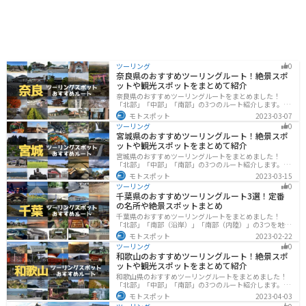
ツーリング
0
奈良県のおすすめツーリングルート！絶景スポ
ットや観光スポットをまとめて紹介
奈良県のおすすめツーリングルートをまとめました！
「北部」「中部」「南部」の3つのルート紹介します。歴
史のある神社寺院が多数あり、自然豊かや山々、グルメ
モトスポット
2023-03-07
を満喫するツーリングができます。バイクで奈良県にツ
ツーリング
0
ーリングに行く際は参考にしてください。
宮城県のおすすめツーリングルート！絶景スポ
ットや観光スポットをまとめて紹介
宮城県のおすすめツーリングルートをまとめました！
「北部」「中部」「南部」の3つのルート紹介します。キ
ツネ村や広大な山や滝、湖などを歴史や自然を満喫する
モトスポット
2023-03-15
ツーリングができます。バイクで宮城県にツーリングに
ツーリング
0
行く際は参考にしてください。
千葉県のおすすめツーリングルート3選！定番
の名所や絶景スポットまとめ
千葉県のおすすめツーリングルートをまとめました！
「北部」「南部（沿岸）」「南部（内陸）」の3つを地域
別で紹介します！千葉は首都圏からのアクセスも良く、
モトスポット
2023-02-22
海と山どちらも堪能できるのでツーリングには最適な場
ツーリング
0
所です。
和歌山のおすすめツーリングルート！絶景スポ
ットや観光スポットをまとめて紹介
和歌山県のおすすめツーリングルートをまとめました！
「北部」「中部」「南部」の3つのルート紹介します。海
と山に囲まれた自然豊かなエリアが広がり、様々な楽し
モトスポット
2023-04-03
み方ができます。バイクで和歌山県にツーリングに行く