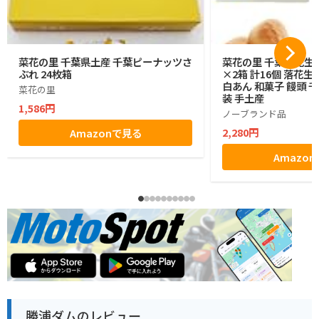
菜花の里 千葉県土産 千葉ピーナッツさ
菜花の里 千葉落花生
ぶれ 24枚箱
×2箱 計16個 落花
白あん 和菓子 饅頭 
菜花の里
装 手土産
1,586円
ノーブランド品
2,280円
Amazonで見る
Amazo
勝浦ダムのレビュー