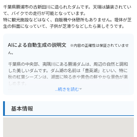
千葉県勝浦市の古新田川に造られたダムです。天端は舗装されてい
て、バイクでの走行が可能となっています。
特に観光施設などはなく、自販機や休憩所もありません。堤体が芝
生の斜面になっていて、子供が芝滑りなどしたら楽しそうです。
AIによる自動生成の説明文
※内容の正確性は保証されていませ
ん。
千葉県の中央部、夷隅川にある勝浦ダムは、周辺の自然と調和
した美しいダムです。ダム湖の名前は「豊英湖」といい、特に
秋の紅葉シーズンは、湖面に映る赤や黄色の鮮やかな景色が楽
しめます。
...続きを読む
ダムサイトには展望台や公園があり、景色を眺めながらのんび
り過ごすのに最適です。周辺には、ハイキングコースやキャン
基本情報
プ場もあり、自然を満喫したい方にもおすすめです。バイクで
訪れる場合、ダム周辺のワインディングロードは、走りごたえ
のあるコースです。ただし、カーブが多いので、安全運転を心
がけてください。