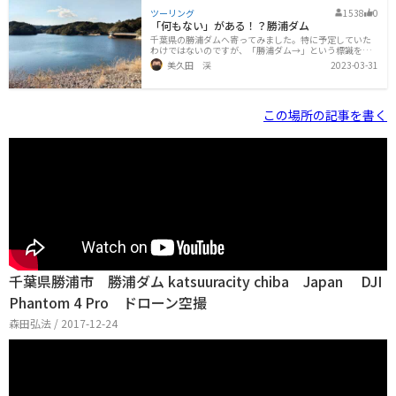
ツーリング
1538
0
「何もない」がある！？勝浦ダム
千葉県の勝浦ダムへ寄ってみました。特に予定していた
わけではないのですが、「勝浦ダム→」という標識を見
て思わずハンドルを切ってしまったのです。そしてそれ
美久田 渓
2023-03-31
は、山道を走ることもないままに、いきなり目の前に出
現しました。ダムっぽい高さを感じない堤体と、穏やか
に水を湛えるダム湖。駐車場もなく、自販機もなく、ベ
ンチや東屋もなく、案内板すらありません。あるのはた
この場所の記事を書く
だ、静寂。特別山奥というわけでもないのに、すごく隔
絶された感じがします。独りもの思いにふけりたい方に
はおすすめできるかも知れません。このダムは堤体の上
をバイクで走行できます。ただ、地図で見るとそのまま
一周できそうなのですが、実際には「一般車両通
千葉県勝浦市 勝浦ダム katsuuracity chiba Japan DJI
Phantom 4 Pro ドローン空撮
森田弘法 / 2017-12-24