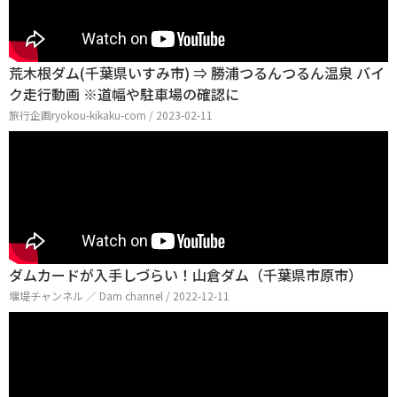
荒木根ダム(千葉県いすみ市) ⇒ 勝浦つるんつるん温泉 バイ
ク走行動画 ※道幅や駐車場の確認に
旅行企画ryokou-kikaku-com / 2023-02-11
ダムカードが入手しづらい！山倉ダム（千葉県市原市）
堰堤チャンネル ／ Dam channel / 2022-12-11