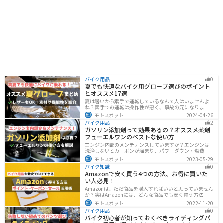
バイク用品
0
夏でも快適なバイク用グローブ選びのポイント
とオススメ17選
夏は暑いから素手で運転しているなんて人はいませんよ
ね？素手での運転は操作性が悪く、事故の元になりま
す。直射日光が当たり日焼けで余計に暑くなります。夏に
モトスポット
2024-04-26
は夏用グローブを使うことで、素手より涼しく快適にバ
バイク用品
2
イクに乗ることができるので是非使いましょう。
ガソリン添加剤って効果あるの？オススメ薬剤
フューエルワンのベストな使い方
エンジン内部のメンテナンスしていますか？エンジンは
洗浄しないとカーボンが溜まり、パワーダウン・燃費の
悪化、燃焼以上、エンジンの焼き付きなどのトラブルの
モトスポット
2023-05-29
原因になります。定期的にガソリン添加剤を入れてエン
バイク知識
0
ジン内部も綺麗にしましょう。
Amazonで安く買う4つの方法、お得に買いた
い人必見！
Amazonは、ただ商品を購入すればいいと思っていません
か？実はAmazonには、どんな商品でも安く買う方法が存
在します。この記事では、Amazonでお得に買う方法を4
モトスポット
2022-11-20
つ紹介します！Amazonギフト券をやAmazonポイント、
バイク用品
0
Amazonプライム、タイムセールを活用して安くお得に買
バイク初心者が知っておくべきライディングパ
いましょう。