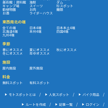
美術館｜資料館
海鮮
ダム
キャンプ場
スイーツ
珍スポット
動植物園
お肉
麺類
お酒
ライダーハウス
東西南北の端
全ての端
日本4端
日本本土4端
北海道4端
本州4端
四国4端
九州4端
季節
春にオススメ
夏にオススメ
秋にオススメ
冬にオススメ
年中オススメ
施設
屋内施設
屋外施設
料金
無料スポット
有料スポット
モトスポットとは
人気スポット
バイク用品
ルートを作成
記事一覧
ログイン