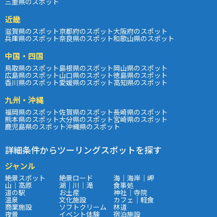
三重県のスポット
近畿
滋賀県のスポット
京都府のスポット
大阪府のスポット
兵庫県のスポット
奈良県のスポット
和歌山県のスポット
中国・四国
鳥取県のスポット
島根県のスポット
岡山県のスポット
広島県のスポット
山口県のスポット
徳島県のスポット
香川県のスポット
愛媛県のスポット
高知県のスポット
九州・沖縄
福岡県のスポット
佐賀県のスポット
長崎県のスポット
熊本県のスポット
大分県のスポット
宮崎県のスポット
鹿児島県のスポット
沖縄県のスポット
詳細条件からツーリングスポットを探す
ジャンル
絶景スポット
絶景ロード
海｜海岸｜岬
山｜高原
湖｜川｜滝
食事処
道の駅
お土産
神社｜寺院
温泉
文化施設
カフェ｜軽食
商業施設
ソフトクリーム
林道
夜景
イベント体験
宿泊施設