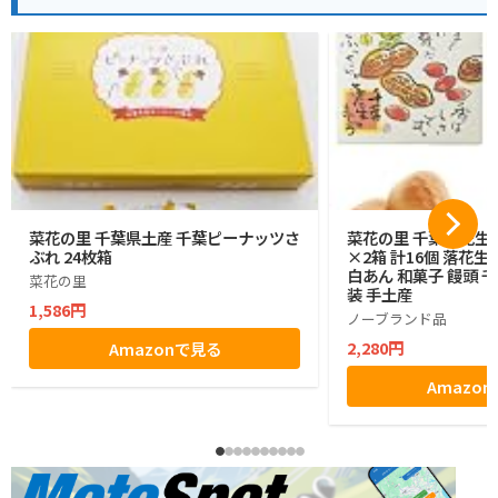
菜花の里 千葉県土産 千葉ピーナッツさ
菜花の里 千葉落花生
ぶれ 24枚箱
×2箱 計16個 落花
白あん 和菓子 饅頭 
菜花の里
装 手土産
1,586円
ノーブランド品
2,280円
Amazonで見る
Amazo