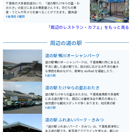
千葉県の大多喜街道沿いで、「道の駅たけゆらの里・お
おたき」の並びにあるお蕎麦屋さんです。手打ちの蕎
麦・うどんや天ぷらを食べることができます。 圏央道・
市原鶴舞インターと勝浦市街のちょうど中間ぐらいにあ
#食事処
#麺類
り、いずれからもバイクで20分程度の距離です。 店舗の
前が駐車場になっており、車が10台分のスペースがあり
「周辺のレストラン・カフェ」をもっと見る
ます。隣にファミリーマートがあるので、ランチ休憩つ
いでに買い物もしたい時など便利です。
周辺の道の駅
道の駅 鴨川オーシャンパーク
道の駅 鴨川オーシャンパークは、千葉県鴨川市にある太
平洋に面した道の駅です。目の前に広がる太平洋の雄大
な景色を眺めながら、新鮮な seafood を堪能したり、地
元の特産品を購入したりできます。 施設内には、レスト
#道の駅
ラン、鮮魚店、農産物直売所、お土産屋などがあり、地
元の新鮮な食材や特産品が充実しています。特に、伊勢
道の駅 たけゆらの里おおたき
海老やサザエなどの新鮮な seafood はおすすめです。レ
ストランでは、これらの seafood を使った料理を堪能で
道の駅 たけゆらの里おおたきは、千葉県夷隅郡大多喜町
きます。 バイクで訪れる場合、道の駅には広々とした駐
にある道の駅です。 周辺には養老渓谷や粟又の滝など、
車場が完備されているので安心です。また、太平洋を一
自然豊かな観光スポットが多くあります。地元産の新鮮
望できる展望台は、ツーリングの休憩スポットとしても
な野菜や果物が並ぶ農産物直売所や、大多喜町の名産品
#道の駅
最適です。周辺には、鴨川シーワールドや鋸山など、観
である筍を使った料理が楽しめる飲食店も人気です。 バ
光スポットも点在しているので、観光の拠点としても便
イクで訪れる場合、駐車場も広く停めやすいので安心で
道の駅 ふれあいパーク・きみつ
利です。道の駅で購入できる、ピーナッツを使ったお菓
す。養老渓谷周辺はワインディングロードも続くので、
子や、地元産の枇杷を使ったジュースなどもおすすめで
ツーリングにも最適なエリアです。 春にはたけのこ、秋
「道の駅 ふれあいパーク・きみつ」は、千葉県君津市に
す。
には栗など、四季折々の味覚も楽しむことができます。
ある道の駅です。東京湾アクアラインを使えば、都心か