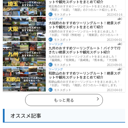
ットや観光スポットをまとめて紹介
埼玉県のおすすめツーリングルートをまとめました！
「西部」「北部」「南部」の3つのルート紹介します。自
然豊かな西側と街中の東側で違った楽しみ方ができま
モトスポット
2023-03-16
す。バイクで埼玉県にツーリングに行く際は参考にして
ツーリング
0
ください。
大阪府のおすすめツーリングルート！絶景スポ
ットや観光スポットをまとめて紹介
大阪府のおすすめツーリングルートをまとめました！
「北部」「中部（市街地）」「南東部」の3つのルート紹
介します。歴史と近代が融合した魅力的なエリアで様々
モトスポット
2023-04-01
な楽しみ方ができます。バイクで大阪府にツーリングに
ツーリング
0
行く際は参考にしてください。
九州のおすすめツーリングルート！バイクで行
きたい絶景スポットや観光スポット紹介
九州のおすすめツーリングスポットをまとめました！
「福岡県」「佐賀県」「長崎県」「熊本県」「大分県」
「宮崎都」「鹿児島県」の各県の観光地紹介します。自
モトスポット
2023-09-05
然豊かな山々や湖、温泉地が点在し、四季折々の景色を
ツーリング
0
楽しめるスポットが多数あります。バイクで九州にツー
和歌山のおすすめツーリングルート！絶景スポ
リングに行く際は参考にしてください。
ットや観光スポットをまとめて紹介
和歌山県のおすすめツーリングルートをまとめました！
「北部」「中部」「南部」の3つのルート紹介します。海
と山に囲まれた自然豊かなエリアが広がり、様々な楽し
モトスポット
2023-04-03
み方ができます。バイクで和歌山県にツーリングに行く
際は参考にしてください。
もっと見る
オススメ記事