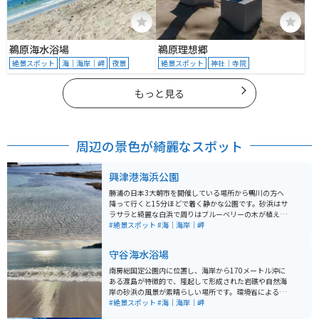
鵜原海水浴場
鵜原理想郷
絶景スポット
海｜海岸｜岬
夜景
絶景スポット
神社｜寺院
もっと見る
周辺の景色が綺麗なスポット
興津港海浜公園
勝浦の日本3大朝市を開催している場所から鴨川の方へ
降って行くと15分ほどで着く静かな公園です。砂浜はサ
ラサラと綺麗な白浜で周りはブルーベリーの木が植えら
れています。利用者は近隣の人が散歩で利用しているく
#絶景スポット
#海｜海岸｜岬
らいで穴場です。公園には公衆トイレや冬は止まってい
ますがシャワーなどの設備もあり、夏場に休憩がてらに
守谷海水浴場
寄るのがおススメです。
南房総国定公園内に位置し、海岸から170メートル沖に
ある渡島が特徴的で、隆起して形成された岩礁や自然海
岸の砂浜の風景が素晴らしい場所です。環境省による
「快水浴場百選」のほか「日本の渚百選」に選ばれてい
#絶景スポット
#海｜海岸｜岬
ます。