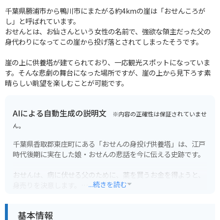
千葉県勝浦市から鴨川市にまたがる約4kmの崖は「おせんころが
し」と呼ばれています。
おせんとは、お仙さんという女性の名前で、強欲な領主だった父の
身代わりになってこの崖から投げ落とされてしまったそうです。
崖の上に供養塔が建てられており、一応観光スポットになっていま
す。そんな悲劇の舞台になった場所ですが、崖の上から見下ろす素
晴らしい眺望を楽しむことが可能です。
AIによる自動生成の説明文
※内容の正確性は保証されていませ
ん。
千葉県香取郡東庄町にある「おせんの身投げ供養塔」は、江戸
時代後期に実在した娘・おせんの悲話を今に伝える史跡です。
おせんは、病に伏せる父のために、薬を買うお金を得ようと、
...続きを読む
身売りを決意します。
そして、利根川を渡る渡し舟に乗るため、この場所にやってき
ました。
基本情報
しかし、あろうことか、渡し賃を悪者にだまし取られてしまい