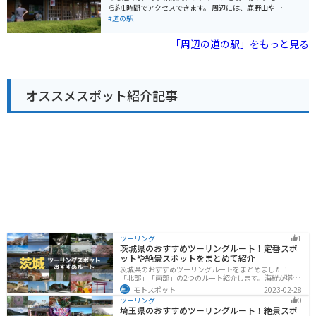
また、大多喜町は「いすみ鉄道」も有名なので、合わせ
ら約1時間でアクセスできます。 周辺には、鹿野山やマ
て観光するのもおすすめです。
ザー牧場、濃溝の滝など、自然豊かな観光スポットがた
#道の駅
くさんあります。とくに、鹿野山はバイクで走るのが気
持ち良いコースなので、ツーリングにもおすすめです。
「周辺の道の駅」をもっと見る
道の駅には、地元の新鮮な農産物が販売されているほ
か、レストランでは君津産の食材を使った料理を楽しむ
ことができます。名物は、竹炭を使った真っ黒なソフト
クリーム「竹炭ソフト」です。 また、併設されている
オススメスポット紹介記事
「君津ふるさと物産館」では、君津市や周辺地域の特産
品を販売しています。
ツーリング
1
茨城県のおすすめツーリングルート！定番スポ
ットや絶景スポットをまとめて紹介
茨城県のおすすめツーリングルートをまとめました！
「北部」「南部」の2つのルート紹介します。海鮮が堪能
できる港や梅の景勝地、自然豊かな山々があるのでツー
モトスポット
2023-02-28
リングにもってこいです。バイクで茨城県にツーリング
ツーリング
0
に行く際は参考にしてください。
埼玉県のおすすめツーリングルート！絶景スポ