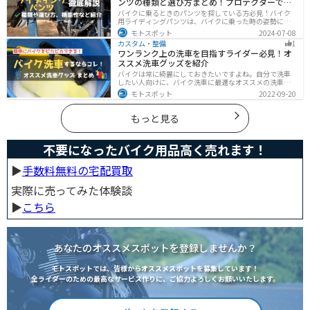
ンツの種類と選び方まとめ！プロテクターで脚
を守ろう
バイクに乗るときのパンツを探している方必見！バイク
用ライディングパンツは、バイクに乗った時の姿勢に最
適化されているので快適にバイクに乗ることができま
モトスポット
2024-07-08
す。プロテクター内蔵で安全性も高くなります。この記事
カスタム・整備
1
ではパンツの選び方や種類など初心者が知っておくべき
ワンランク上の洗車を目指すライダー必見！オ
ことをまとめました。
ススメ洗車グッズを紹介
バイクは常に綺麗にしておきたいですよね。自分で洗車
したい人向けに、バイク洗車に最適なオススメの洗車グ
ッズを紹介します。汚れを落とすシャンプーからツヤを
モトスポット
2022-09-20
出すワックスまで全て紹介します。自分でバイク洗車を
しようと思っている方は参考にしてください。
もっと見る
不要になったバイク用品高く売れます！
▶︎
手数料無料の宅配買取
実際に売ってみた体験談
▶︎
こちら
あなたのオススメスポットを登録しませんか？
モトスポットでは、皆様からオススメスポットを募集しています！
全ライダーのための最高なサービス作りに、ご協力よろしくお願いいたします。