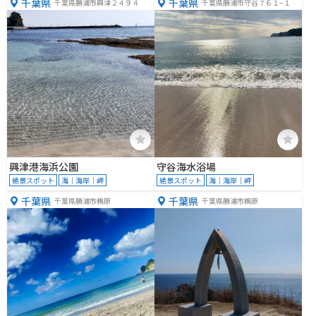
千葉県
千葉県
千葉県勝浦市興津２４９４
千葉県勝浦市守谷７６１−１
興津港海浜公園
守谷海水浴場
絶景スポット
海｜海岸｜岬
絶景スポット
海｜海岸｜岬
千葉県
千葉県
千葉県勝浦市鵜原
千葉県勝浦市鵜原