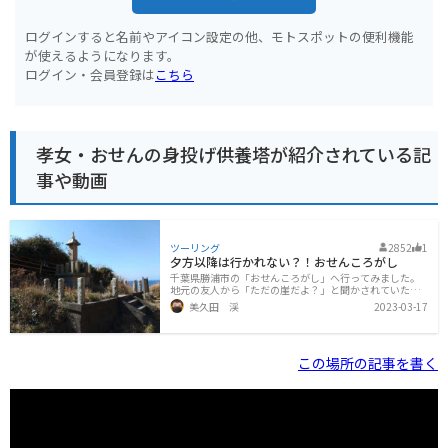
ログインすると名前やアイコン設定の他、モトスポットの便利機能
が使えるようになります。
ログイン・会員登録は
こちら
孝女・おせんの身投げ供養塔が紹介されている記
事や動画
ツーリング
2852
1
夕方以降は行かれない？！おせんころがし
千葉県勝浦市の「おせんころがし」へ行ってみました。
地元の友人から「ただの崖だよ？」と聞かされていたの
で、今までなかなか足が向かなかったのです。しかし勝
美久田 渓
2023-03-17
浦の観光情報には必ず出てきますし、特に勝浦市商工会
のホームページでは、なんとあの本宮ひろ志さんの！イ
ラストで紹介されています（ただし話の内容は供養塔側
の看板に書かれているものとだいぶ異なります）。これ
この場所の記事を書く
はやはり一度は行っておかないと・・と思った次第で
す。房総黒潮ライン沿いに、おせんころがしへの引き込
み道があります。ホテル行川という廃ホテルの看板が目
印です。元々は舗装されていたんでしょうが、現在はこ
のように荒れた路面になっています。本来はこの国道