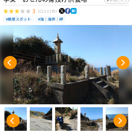
3
（口コミ1件）
#絶景スポット
#海｜海岸｜岬