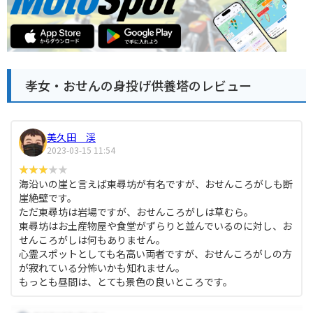
孝女・おせんの身投げ供養塔のレビュー
美久田 渓
2023-03-15 11:54
海沿いの崖と言えば東尋坊が有名ですが、おせんころがしも断
崖絶壁です。
ただ東尋坊は岩場ですが、おせんころがしは草むら。
東尋坊はお土産物屋や食堂がずらりと並んでいるのに対し、お
せんころがしは何もありません。
心霊スポットとしても名高い両者ですが、おせんころがしの方
が寂れている分怖いかも知れません。
もっとも昼間は、とても景色の良いところです。