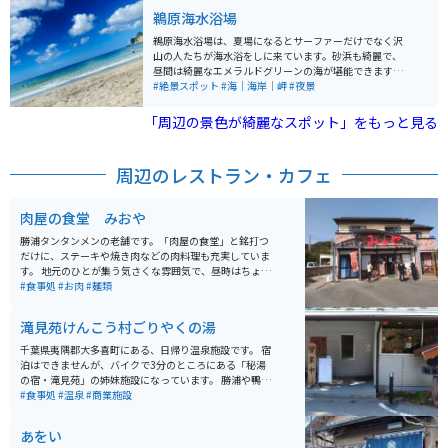
鵜原海水浴場
鵜原海水浴場は、夏場になるとサーファーだけでなく沢
山の人たちが海水浴をしに来ています。砂浜も綺麗で、
昼間は綺麗なエメラルドグリーンの海が堪能できます。
白い鳥居もあって写真映えするスポットです。夜になる
#絶景スポット
#海｜海岸｜岬
#夜景
と周りに街灯がないので、星が綺麗に見えます。流星群
がある時はもちろん夏場であれば天の川もはっきり見ま
「周辺の景色が綺麗なスポット」をもっと見る
す。海水浴をしなくても綺麗な海や景色を堪能できるの
で、オススメです。
周辺のレストラン・カフェ
肉屋の食堂 みおや
勝浦タンタンメンの老舗です。「肉屋の食堂」と銘打つ
だけに、ステーキや焼き肉などの肉料理も充実していま
す。 地元のひとが集う気さくな雰囲気で、昼時はちょっ
と混みます。子連れで訪れる家族なども多く、店内は賑
#食事処
#お肉
#麺類
やかです。
滝見苑けんこう村ごりやくの湯
千葉県夷隅郡大多喜町にある、日帰り温泉施設です。 宿
泊はできませんが、バイクで3分のところにある「秘湯
の宿・滝見苑」の姉妹施設になっています。 勝浦や鴨川
からバイクで30分ほどの距離ですが、秘湯という表現が
#食事処
#温泉
#商業施設
大げさではない自然環境の中の温泉です。 たどり着くま
でには、ちょっとした山道で適度なワインディングを楽
あをい
しむこともできます。