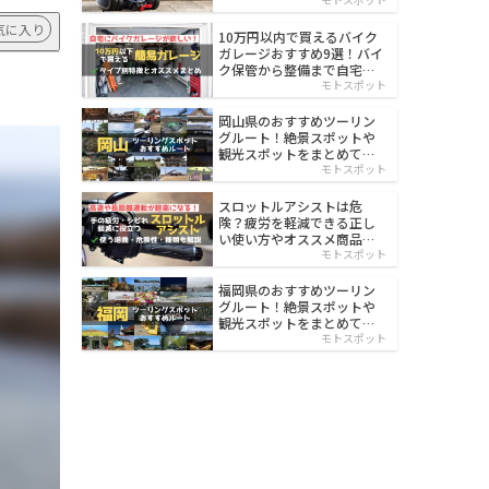
イルド
気に入り
10万円以内で買えるバイク
ガレージおすすめ9選！バイ
ク保管から整備まで自宅で
楽々
モトスポット
岡山県のおすすめツーリン
グルート！絶景スポットや
観光スポットをまとめて紹
介
モトスポット
スロットルアシストは危
険？疲労を軽減できる正し
い使い方やオススメ商品を
紹介
モトスポット
福岡県のおすすめツーリン
グルート！絶景スポットや
観光スポットをまとめて紹
介
モトスポット