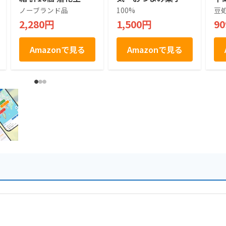
形 ピーナッツ 白あ
Baked Cookies 落花
花
ノーブランド品
100%
豆
ん 和菓子 饅頭 千葉
生 ベイクドクッキ
契
2,280円
1,500円
9
土産 房総 個包装 手
ー チョコチップ入
社
土産
り 千葉県産のピー
の
ナッツ使用 12枚入
Amazonで見る
Amazonで見る
り