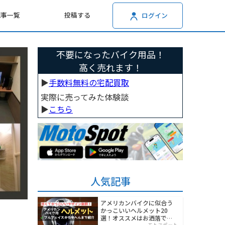
記事一覧
投稿する
ログイン
不要になったバイク用品！
高く売れます！
▶︎
手数料無料の宅配買取
実際に売ってみた体験談
▶︎
こちら
人気記事
アメリカンバイクに似合う
かっこいいヘルメット20
選！オススメはお洒落でワ
モトスポット