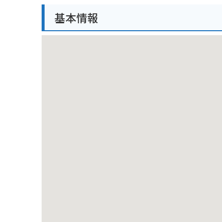
バイクでお越しの方は、公園内の駐車場に無料で駐車
基本情報
ても最適です。