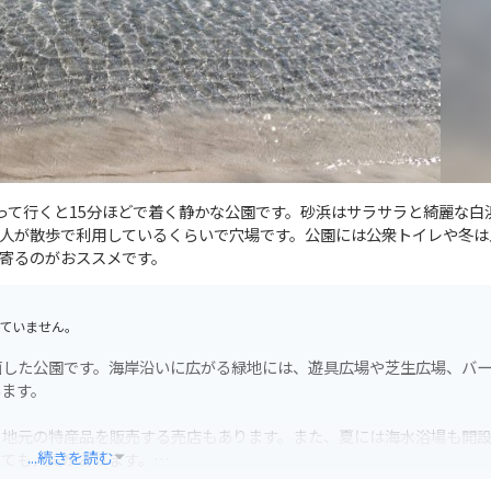
って行くと15分ほどで着く静かな公園です。砂浜はサラサラと綺麗な白
人が散歩で利用しているくらいで穴場です。公園には公衆トイレや冬は
寄るのがおススメです。
ていません。
面した公園です。海岸沿いに広がる緑地には、遊具広場や芝生広場、バ
います。
、地元の特産品を販売する売店もあります。また、夏には海水浴場も開
...続きを読む
しても人気があります。