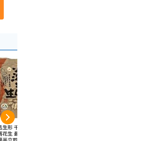
処生形 千葉県八街
千葉 土産 房総えび
千葉ピーナツ
落花生 最高級品種
せんべい 1箱 (国内旅
枚入り
葉半立煎りざや落
行 日本 千葉 お土