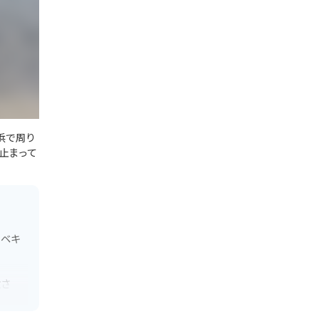
浜で周り
止まって
ーベキ
設さ