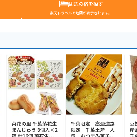
周辺の宿を探す
楽天トラベルで地図が表示されます。
菜花の里 千葉落花生
千葉限定 高速道路
豆
まんじゅう 8個入×2
限定 千葉土産 人
産
箱 計16個 落花生の
気 おつまみ菓子
千