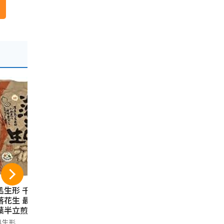
処生形 千葉県八街
千葉 土産 房総えび
千葉ピーナツ
落花生 最高級品種
せんべい 1箱 (国内旅
枚入り
葉半立煎りざや落
行 日本 千葉 お土
やます
生千葉半立200g
産）
処生形
おみやげ宅配便