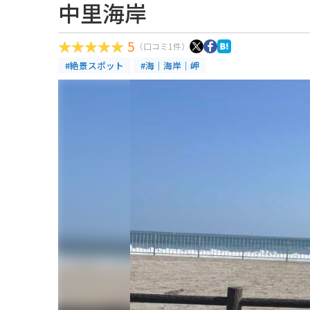
中里海岸
5
（口コミ1件）
#絶景スポット
#海｜海岸｜岬