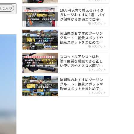
イルド
気に入り
10万円以内で買えるバイク
ガレージおすすめ9選！バイ
ク保管から整備まで自宅で
楽々
モトスポット
岡山県のおすすめツーリン
グルート！絶景スポットや
観光スポットをまとめて紹
介
モトスポット
スロットルアシストは危
険？疲労を軽減できる正し
い使い方やオススメ商品を
紹介
モトスポット
福岡県のおすすめツーリン
グルート！絶景スポットや
観光スポットをまとめて紹
介
モトスポット