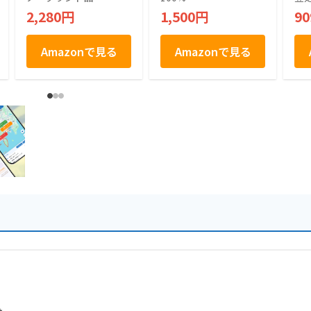
ん 和菓子 饅頭 千葉
生 ベイクドクッキ
契
2,280円
1,500円
9
土産 房総 個包装 手
ー チョコチップ入
社
土産
り 千葉県産のピー
の
ナッツ使用 12枚入
Amazonで見る
Amazonで見る
り