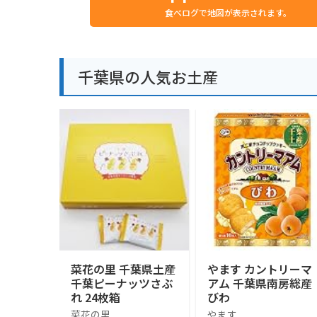
食べログで地図が表示されます。
千葉県の人気お土産
菜花の里 千葉県土産
やます カントリーマ
千葉ピーナッツさぶ
アム 千葉県南房総産
れ 24枚箱
びわ
菜花の里
やます