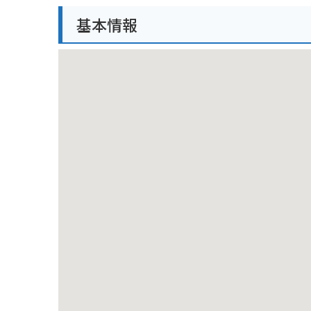
バイクで訪れる場合、海岸沿いの国道464号線がおす
基本情報
いでしょう。