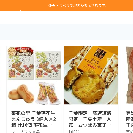
楽天トラベルで地図が表示されます。
菜花の里 千葉落花生
千葉限定 高速道路
豆
まんじゅう 8個入×2
限定 千葉土産 人
産
箱 計16個 落花生の
気 おつまみ菓子
千
形 ピーナッツ 白あ
Baked Cookies 落花
花
ノーブランド品
100%
豆