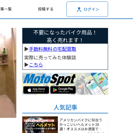
記事一覧
投稿する
ログイン
不要になったバイク用品！
高く売れます！
▶︎
手数料無料の宅配買取
実際に売ってみた体験談
▶︎
こちら
人気記事
アメリカンバイクに似合う
かっこいいヘルメット20
選！オススメはお洒落でワ
モトスポット