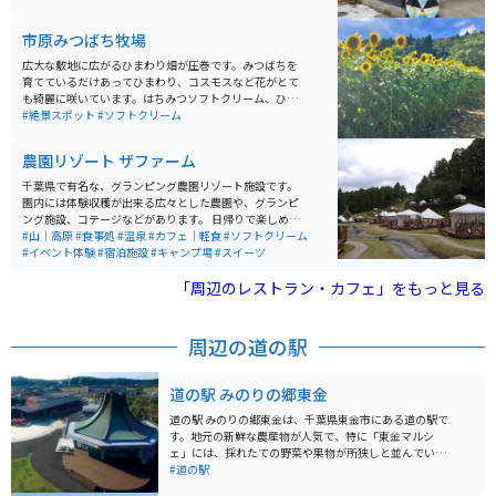
りのボリュームがあるので、お腹を空かせて行ってくだ
さい。
市原みつばち牧場
広大な敷地に広がるひまわり畑が圧巻です。みつばちを
育てているだけあってひまわり、コスモスなど花がとて
も綺麗に咲いています。はちみつソフトクリーム、ひま
わりフラッペなど絶品アイスもあります。駐車場もあ
#絶景スポット
#ソフトクリーム
り、スタッフの方々も明るくてオススメです。
農園リゾート ザファーム
千葉県で有名な、グランピング農園リゾート施設です。
園内には体験収穫が出来る広々とした農園や、グランピ
ング施設、コテージなどがあります。 日帰りで楽しめる
BBQ場や、農園で取れた野菜を使用した料理、手作りス
#山｜高原
#食事処
#温泉
#カフェ｜軽食
#ソフトクリーム
イーツなどを頂けるカフェなどもあります。 ジップライ
#イベント体験
#宿泊施設
#キャンプ場
#スイーツ
ンなどのアクティビティや日帰り温泉もあるので、日帰
りでものんびりと楽しめるリゾート施設です。
「周辺のレストラン・カフェ」をもっと見る
周辺の道の駅
道の駅 みのりの郷東金
道の駅 みのりの郷東金は、千葉県東金市にある道の駅で
す。地元の新鮮な農産物が人気で、特に「東金マルシ
ェ」には、採れたての野菜や果物が所狭しと並んでいま
す。 イートインコーナーでは、地元食材を使った料理
#道の駅
や、東金市のブランド豚「東金بوسو」を使ったカツカレ