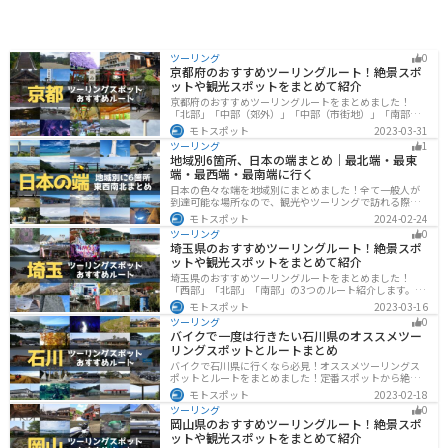
ツーリング
0
京都府のおすすめツーリングルート！絶景スポ
ットや観光スポットをまとめて紹介
京都府のおすすめツーリングルートをまとめました！
「北部」「中部（郊外）」「中部（市街地）」「南部」
の4つのルート紹介します。古い町並みや神社仏閣、自然
モトスポット
2023-03-31
に囲まれた風光明媚なスポットが数多く存在し、様々な
ツーリング
1
楽しみ方ができます。バイクで京都府にツーリングに行
地域別6箇所、日本の端まとめ｜最北端・最東
く際は参考にしてください。
端・最西端・最南端に行く
日本の色々な端を地域別にまとめました！全て一般人が
到達可能な場所なので、観光やツーリングで訪れる際の
参考にしてください。
モトスポット
2024-02-24
ツーリング
0
埼玉県のおすすめツーリングルート！絶景スポ
ットや観光スポットをまとめて紹介
埼玉県のおすすめツーリングルートをまとめました！
「西部」「北部」「南部」の3つのルート紹介します。自
然豊かな西側と街中の東側で違った楽しみ方ができま
モトスポット
2023-03-16
す。バイクで埼玉県にツーリングに行く際は参考にして
ツーリング
0
ください。
バイクで一度は行きたい石川県のオススメツー
リングスポットとルートまとめ
バイクで石川県に行くなら必見！オススメツーリングス
ポットとルートをまとめました！定番スポットから絶景
スポット、温泉、海、グルメなど様々なジャンルで楽し
モトスポット
2023-02-18
めます。バイクで石川ツーリングに行こうと思っている
ツーリング
0
人は、参考にしてください。
岡山県のおすすめツーリングルート！絶景スポ
ットや観光スポットをまとめて紹介