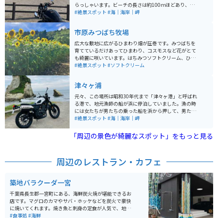
らっしゃいます。ビーチの長さは約100ｍほどあり、砂
浜を散歩するのも楽しいです。水平線まで見える太平洋
#絶景スポット
#海｜海岸｜岬
は絶景です。初日の出のスポットとしてもオススメの場
所になります。
市原みつばち牧場
広大な敷地に広がるひまわり畑が圧巻です。みつばちを
育てているだけあってひまわり、コスモスなど花がとて
も綺麗に咲いています。はちみつソフトクリーム、ひま
わりフラッペなど絶品アイスもあります。駐車場もあ
#絶景スポット
#ソフトクリーム
り、スタッフの方々も明るくてオススメです。
津々ヶ浦
元々、この場所は昭和30年代まで「津々ヶ港」と呼ばれ
る港で、地元漁師の船が浜に停泊していました。漁の時
には女たちが男たちの乗った船を浜から押して、男たち
を漁に出したそうです。 ロケーションは雄大で、昔から
#絶景スポット
#海｜海岸｜岬
時代劇をはじめとする映画やCM撮影などでも使われてい
ます。清川虹子、谷隼人など往年の名俳優たちも、撮影
「周辺の景色が綺麗なスポット」をもっと見る
のためにここを訪れたとか。
周辺のレストラン・カフェ
築地バラクーダ一宮
千葉県長生郡一宮町にある、海鮮炭火焼が堪能できるお
店です。マグロのカマやサバ・ホッケなどを炭火で豪快
に焼いてくれます。焼き魚と刺身の定食が人気で、地元
の人が多数訪れフレンドリーな雰囲気です。定食はかな
#食事処
#海鮮