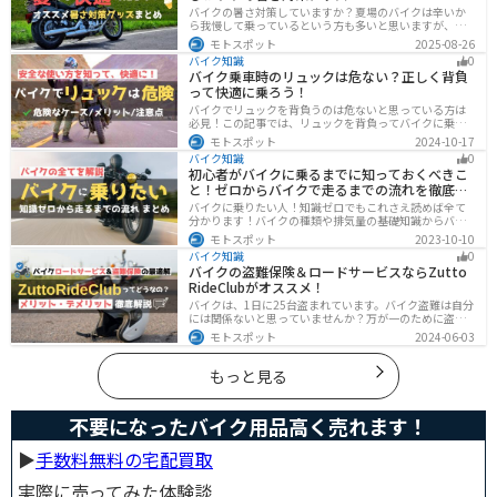
バイクの暑さ対策していますか？夏場のバイクは辛いか
ら我慢して乗っているという方も多いと思いますが、し
っかりと暑さ対策をすれば夏場でも快適にバイクに乗る
モトスポット
2025-08-26
ことができます！この記事では、夏場のバイク暑さ対策
バイク知識
0
の基本と暑さ対策グッズを紹介します！
バイク乗車時のリュックは危ない？正しく背負
って快適に乗ろう！
バイクでリュックを背負うのは危ないと思っている方は
必見！この記事では、リュックを背負ってバイクに乗る
リスクと、安全な方法を紹介しています。実は、荷物の
モトスポット
2024-10-17
量や配置を工夫することで、安全にリュックを使用する
バイク知識
0
ことが可能です。この記事を読めば、バイク乗車時にリ
初心者がバイクに乗るまでに知っておくべきこ
ュックを安全に使う方法がわかります。
と！ゼロからバイクで走るまでの流れを徹底解
説
バイクに乗りたい人！知識ゼロでもこれさえ読めば全て
分かります！バイクの種類や排気量の基礎知識からバイ
クの選び方、免許の取り方、購入、納車、その後のバイ
モトスポット
2023-10-10
クライフまで全てサポートします！
バイク知識
0
バイクの盗難保険＆ロードサービスならZutto
RideClubがオススメ！
バイクは、1日に25台盗まれています。バイク盗難は自分
には関係ないと思っていませんか？万が一のために盗難
保険を検討しておきましょう。この記事ではオススメの
モトスポット
2024-06-03
バイク盗難保険「ZuttoRideClub」について解説します。
ロードサービスや会員限定特典などもあるので、お得な
バイク盗難保険を探している人に最適です。
もっと見る
不要になったバイク用品高く売れます！
▶︎
手数料無料の宅配買取
実際に売ってみた体験談