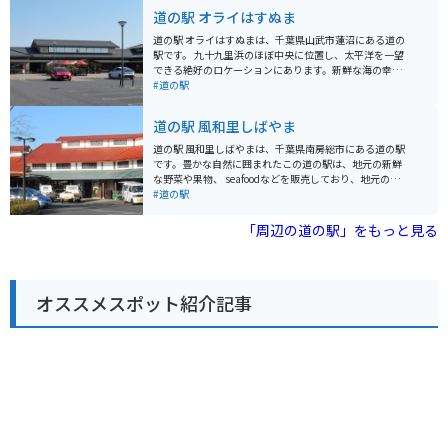
ーなどが楽しめます。 バイクで訪れる場合、道の駅には
道の駅 オライはすぬま
広々とした駐車場が完備されているので安心です。周辺
には、九十九里浜や東金城跡など、観光スポットも点在
道の駅 オライはすぬまは、千葉県山武市蓮沼にある道の
しているので、ツーリングの拠点としてもおすすめで
駅です。 九十九里浜のほぼ中央に位置し、太平洋を一望
す。 道の駅 みのりの郷東金で、地元の美味しいものを堪
できる絶好のロケーションにあります。新鮮な海の幸を
能したり、周辺の観光を楽しんでみてはいかがでしょう
味わえるレストランや、地元の農産物を販売する直売所
#道の駅
か。
などがあり、ドライブの休憩スポットとして人気です。
施設内には、サーフィン帰りの方が利用できる温水シャ
道の駅 風和里しばやま
ワーやコインロッカーも完備されています。また、バイ
クスタンドも設置されているので、ツーリングの休憩に
道の駅 風和里しばやまは、千葉県南房総市にある道の駅
も最適です。 周辺には、蓮沼海浜公園や、成東・東金九
です。豊かな自然に囲まれたこの道の駅は、地元の新鮮
十九里有料道路のインターチェンジもあり、観光の拠点
な野菜や果物、 seafoodなどを販売しており、地元の食
としても便利です。道の駅で購入できる、地元産の新鮮
を楽しむことができます。 特に、館山湾でとれた新鮮な
#道の駅
な野菜や果物を使ったジャムやピクルスはお土産におす
魚介類を使った海鮮丼や、地元産の食材をふんだんに使
すめです。
った定食が人気です。バイクで訪れる際は、駐車場も広
「周辺の道の駅」をもっと見る
く停めやすいので安心です。また、道の駅のすぐそばに
は、太平洋を一望できる海岸線が広がっており、ツーリ
ングの休憩スポットとしても最適です。 周辺には、海水
浴やサーフィンを楽しめるビーチや、花畑、遊歩道など
オススメスポット紹介記事
があり、自然を満喫することができます。道の駅 風和里
しばやまは、房総半島の魅力を満喫できるスポットで
す。