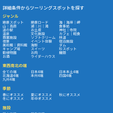
詳細条件からツーリングスポットを探す
ジャンル
絶景スポット
絶景ロード
海｜海岸｜岬
山｜高原
湖｜川｜滝
食事処
道の駅
お土産
神社｜寺院
温泉
文化施設
カフェ｜軽食
商業施設
ソフトクリーム
林道
夜景
イベント体験
宿泊施設
美術館｜資料館
海鮮
ダム
キャンプ場
スイーツ
珍スポット
動植物園
お肉
麺類
お酒
ライダーハウス
東西南北の端
全ての端
日本4端
日本本土4端
北海道4端
本州4端
四国4端
九州4端
季節
春にオススメ
夏にオススメ
秋にオススメ
冬にオススメ
年中オススメ
施設