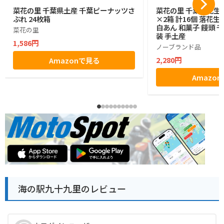
菜花の里 千葉県土産 千葉ピーナッツさ
菜花の里 千葉落花生
ぶれ 24枚箱
×2箱 計16個 落花
白あん 和菓子 饅頭 
菜花の里
装 手土産
1,586円
ノーブランド品
2,280円
Amazonで見る
Amazo
海の駅九十九里のレビュー