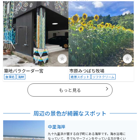
４１−１
築地バラクーダ一宮
市原みつばち牧場
食事処
海鮮
絶景スポット
ソフトクリーム
もっと見る
周辺の景色が綺麗なスポット
中里海岸
九十九里浜が面する白子町にある海岸です。海水浴場に
なっていて、冬でもサーフィンをやっている方が多くい