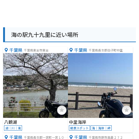
海の駅九十九里に近い場所
千葉県
千葉県
千葉県東金市東金
千葉県長生郡白子町中里
八鶴湖
中里海岸
湖｜川｜滝
絶景スポット
海｜海岸｜岬
千葉県
千葉県
千葉県長生郡一宮町一宮１００
千葉県市原市高倉２７２