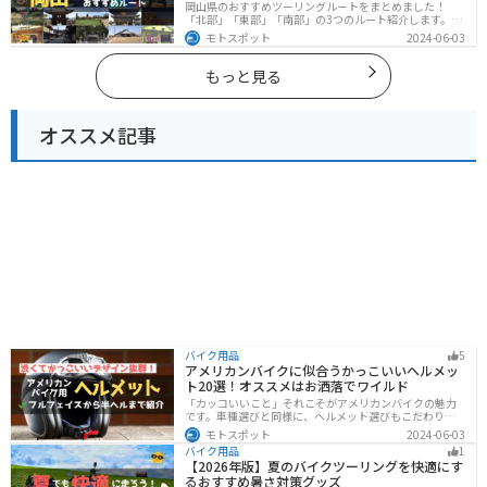
岡山県のおすすめツーリングルートをまとめました！
「北部」「東部」「南部」の3つのルート紹介します。岡
山市や倉敷市など、歴史ある街並みも魅力的で、バイク
モトスポット
2024-06-03
ツーリングに最適なスポットが多数あります。バイクで
岡山県にツーリングに行く際は参考にしてください。
もっと見る
オススメ記事
バイク用品
5
アメリカンバイクに似合うかっこいいヘルメッ
ト20選！オススメはお洒落でワイルド
「カッコいいこと」それこそがアメリカンバイクの魅力
です。車種選びと同様に、ヘルメット選びもこだわりた
いところですよね。アメリカンバイクの魅力をもっと引
モトスポット
2024-06-03
き立ててくれるオススメのヘルメットを紹介します。
バイク用品
1
【2026年版】夏のバイクツーリングを快適にす
るおすすめ暑さ対策グッズ