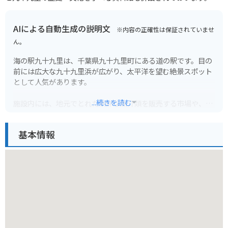
AIによる自動生成の説明文
※内容の正確性は保証されていませ
ん。
海の駅九十九里は、千葉県九十九里町にある道の駅です。目の
前には広大な九十九里浜が広がり、太平洋を望む絶景スポット
として人気があります。
...続きを読む
施設内には、地元でとれた新鮮な魚介類を販売する市場や、九
十九里名物のいわし料理が味わえるレストランがあります。ま
た、太平洋を一望できる展望台や、足湯なども併設されてお
基本情報
り、ドライブの休憩スポットとしても最適です。
バイクで訪れる場合、道の駅には広い駐車場が完備されている
ので安心です。九十九里浜沿いは、信号が少なく、海岸線を眺
めながらのんびりとツーリングを楽しむことができます。風を
感じながら、潮の香りを満喫できるおすすめのスポットです。