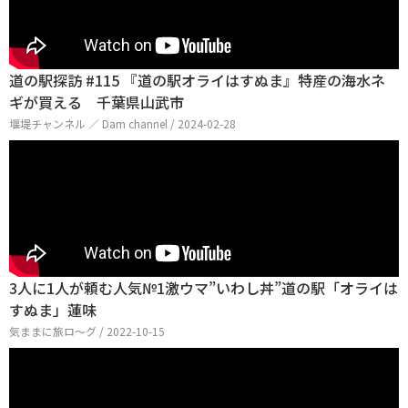
道の駅探訪 #115 『道の駅オライはすぬま』特産の海水ネ
ギが買える 千葉県山武市
堰堤チャンネル ／ Dam channel / 2024-02-28
3人に1人が頼む人気№1激ウマ”いわし丼”道の駅「オライは
すぬま」蓮味
気ままに旅ロ〜グ / 2022-10-15