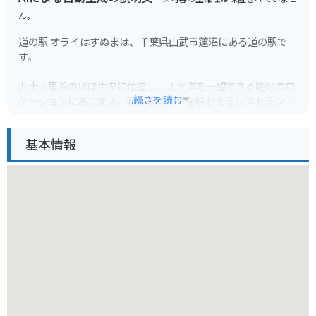
ん。
道の駅 オライはすぬまは、千葉県山武市蓮沼にある道の駅で
す。
九十九里浜のほぼ中央に位置し、太平洋を一望できる絶好のロ
...続きを読む
ケーションにあります。新鮮な海の幸を味わえるレストラン
や、地元の農産物を販売する直売所などがあり、ドライブの休
憩スポットとして人気です。
基本情報
施設内には、サーフィン帰りの方が利用できる温水シャワーや
コインロッカーも完備されています。また、バイクスタンドも
設置されているので、ツーリングの休憩にも最適です。
周辺には、蓮沼海浜公園や、成東・東金九十九里有料道路のイ
ンターチェンジもあり、観光の拠点としても便利です。道の駅
で購入できる、地元産の新鮮な野菜や果物を使ったジャムやピ
クルスはお土産におすすめです。