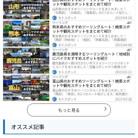
ットや観光スポットをまとめて紹介
山形県のおすすめツーリングルートをまとめました！
「北西部」「北東部」「南東部」の3つのルート紹介しま
す。豊かな自然と歴史的な観光スポット、山と海どちら
モトスポット
2023-04-18
も堪能できるスポットが多数あります。バイクで山形県
ツーリング
0
にツーリングに行く際は参考にしてください。
熊本県のおすすめツーリングルート！絶景スポ
ットや観光スポットをまとめて紹介
熊本県のおすすめツーリングルートをまとめました！
「西部（市街地）」「南部」「阿蘇北部」「阿蘇南部」
の4つのルート紹介します。阿蘇山や天草諸島をはじめと
モトスポット
2023-04-08
した豊かな自然や、熊本城や水前寺成趣園など歴史ある
ツーリング
0
観光スポットが多数あり、様々な楽しみ方ができます。
鹿児島県を満喫するツーリングルート！地域別
バイクで熊本県にツーリングに行く際は参考にしてくだ
にバイクおすすめスポットを紹介
さい。
鹿児島県の一度は行きたいオススメツーリングスポット
とルートをまとめました！定番スポットから絶景スポッ
ト、温泉、山、海、グルメなど様々なジャンルで楽しめ
モトスポット
2023-02-12
ます。バイクで鹿児島ツーリングに行こうと思っている
ツーリング
1
人は、参考にしてください。
富山県のおすすめツーリングルート！絶景スポ
ットや観光スポットをまとめて紹介
富山県のおすすめツーリングルートをまとめました！
「西部」「東部」の2つのルート紹介します。自然豊かな
山と海、温泉が充実しており、美術館などもあるので、
モトスポット
2023-02-28
自然を満喫するツーリングができます。バイクで富山県
にツーリングに行く際は参考にしてください。
もっと見る
オススメ記事