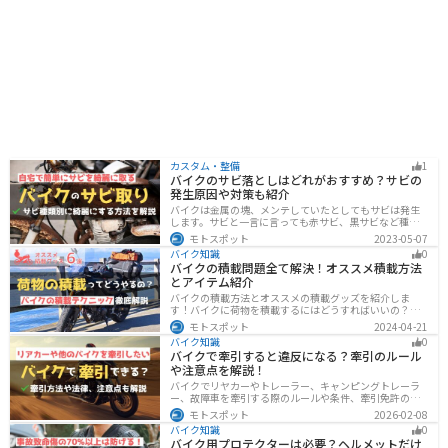
カスタム・整備
1
バイクのサビ落としはどれがおすすめ？サビの
発生原因や対策も紹介
バイクは金属の塊、メンテしていたとしてもサビは発生
します。サビと一言に言っても赤サビ、黒サビなど種類
があります。サビごとに有効なサビ落とし剤は違うの
モトスポット
2023-05-07
で、正しいサビ落とし剤を使う必要があります。この記
バイク知識
0
事ではサビの種類から対処法、オススメのサビ取り剤を
バイクの積載問題全て解決！オススメ積載方法
まとめました。
とアイテム紹介
バイクの積載方法とオススメの積載グッズを紹介しま
す！バイクに荷物を積載するにはどうすればいいの？と
いう疑問はこれで解決！通勤や日帰りツーリング、キャ
モトスポット
2024-04-21
ンプツーリングなど用途別にオススメの積載方法を解説
バイク知識
0
します！オススメの積載アイテムも紹介するので、バイ
バイクで牽引すると違反になる？牽引のルール
クの積載に悩んでいる方は参考にしてください。
や注意点を解説！
バイクでリヤカーやトレーラー、キャンピングトレーラ
ー、故障車を牽引する際のルールや条件、牽引免許の有
無、速度制限、必要な装備をわかりやすく解説。メリッ
モトスポット
2026-02-08
ト・デメリットや注意点も紹介し、安全にバイクの積載
バイク知識
0
力をアップする方法をまとめました。
バイク用プロテクターは必要？ヘルメットだけ