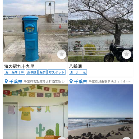
海の駅九十九里
八鶴湖
海｜海岸｜岬
食事処
海鮮
珍スポット
湖｜川｜滝
千葉県
千葉県
千葉県香取郡多古町南玉造１６
千葉県旭市東足洗２７４６−１
２
０