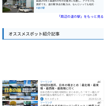
国道296号と国道409号の交差点に位置し、アクセスも
浴やサーフィンを楽しめるビーチや、花畑、遊歩道など
良好です。 道の駅 多古の魅力は、なんといっても地元の
があり、自然を満喫することができます。道の駅 風和里
新鮮な農産物が手に入ることです。併設されている「あ
#道の駅
しばやまは、房総半島の魅力を満喫できるスポットで
じさい館」では、地元農家が丹精込めて作った野菜や果
す。
物がずらりと並びます。特に多古町は米の産地として知
「周辺の道の駅」をもっと見る
られており、美味しいお米がお手頃価格で購入できま
す。また、併設されているレストランでは、地元食材を
ふんだんに使った料理を楽しむことができます。 バイク
で訪れる場合、道の駅 多古は広い駐車場が完備されてい
オススメスポット紹介記事
るので安心です。国道296号は、利根川沿いに走り、田
園風景が広がる気持ちの良い道なので、ツーリングにも
最適です。道の駅 多古で休憩がてら、地元の美味しいも
のを味わってみてはいかがでしょうか。
ツーリング
1
地域別6箇所、日本の端まとめ｜最北端・最東
端・最西端・最南端に行く
日本の色々な端を地域別にまとめました！全て一般人が
到達可能な場所なので、観光やツーリングで訪れる際の
参考にしてください。
モトスポット
2024-02-24
ツーリング
0
山形県のおすすめツーリングルート！絶景スポ