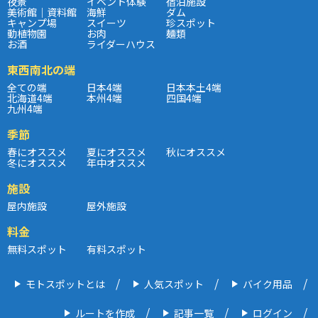
夜景
イベント体験
宿泊施設
美術館｜資料館
海鮮
ダム
キャンプ場
スイーツ
珍スポット
動植物園
お肉
麺類
お酒
ライダーハウス
東西南北の端
全ての端
日本4端
日本本土4端
北海道4端
本州4端
四国4端
九州4端
季節
春にオススメ
夏にオススメ
秋にオススメ
冬にオススメ
年中オススメ
施設
屋内施設
屋外施設
料金
無料スポット
有料スポット
モトスポットとは
人気スポット
バイク用品
ルートを作成
記事一覧
ログイン