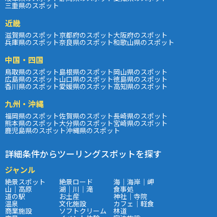
三重県のスポット
近畿
滋賀県のスポット
京都府のスポット
大阪府のスポット
兵庫県のスポット
奈良県のスポット
和歌山県のスポット
中国・四国
鳥取県のスポット
島根県のスポット
岡山県のスポット
広島県のスポット
山口県のスポット
徳島県のスポット
香川県のスポット
愛媛県のスポット
高知県のスポット
九州・沖縄
福岡県のスポット
佐賀県のスポット
長崎県のスポット
熊本県のスポット
大分県のスポット
宮崎県のスポット
鹿児島県のスポット
沖縄県のスポット
詳細条件からツーリングスポットを探す
ジャンル
絶景スポット
絶景ロード
海｜海岸｜岬
山｜高原
湖｜川｜滝
食事処
道の駅
お土産
神社｜寺院
温泉
文化施設
カフェ｜軽食
商業施設
ソフトクリーム
林道