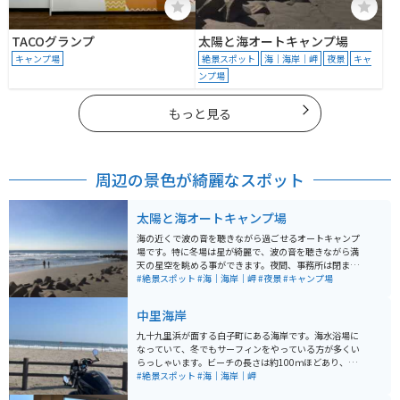
TACOグランプ
太陽と海オートキャンプ場
キャンプ場
絶景スポット
海｜海岸｜岬
夜景
キャ
ンプ場
もっと見る
周辺の景色が綺麗なスポット
太陽と海オートキャンプ場
海の近くで波の音を聴きながら過ごせるオートキャンプ
場です。特に冬場は星が綺麗で、波の音を聴きながら満
天の星空を眺める事ができます。夜間、事務所は閉まっ
ていますが、コンビニが歩いて行ける距離にあり重宝し
#絶景スポット
#海｜海岸｜岬
#夜景
#キャンプ場
ます。寒い時期は人もまばらなので、笑い声など騒音も
少なく、ゆったりと過ごせます。バンガローもあるた
中里海岸
め、寒いのが苦手な方はそちらを利用するのもオススメ
です。
九十九里浜が面する白子町にある海岸です。海水浴場に
なっていて、冬でもサーフィンをやっている方が多くい
らっしゃいます。ビーチの長さは約100ｍほどあり、砂
浜を散歩するのも楽しいです。水平線まで見える太平洋
#絶景スポット
#海｜海岸｜岬
は絶景です。初日の出のスポットとしてもオススメの場