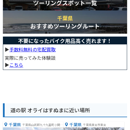
ツーリングスポット一覧
千葉県
おすすめツーリングルート
不要になったバイク用品高く売れます！
▶︎
手数料無料の宅配買取
実際に売ってみた体験談
▶︎
こちら
道の駅 オライはすぬまに近い場所
千葉県
千葉県
千葉県山武郡九十九里町小関２
千葉県東金市東金
３４７−９８