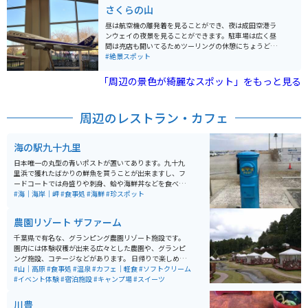
所になります。
さくらの山
昼は航空機の離発着を見ることができ、夜は成田空港ラ
ンウェイの夜景を見ることができます。駐車場は広く昼
間は売店も開いてるためツーリングの休憩にちょうど良
い場所です。休日には航空機マニアが多く訪れ、航空無
#絶景スポット
線を聞きながら離発着する航空機を楽しんでいるようで
す。
「周辺の景色が綺麗なスポット」をもっと見る
周辺のレストラン・カフェ
海の駅九十九里
日本唯一の丸型の青いポストが置いてあります。九十九
里浜で獲れたばかりの鮮魚を買うことが出来ますし、フ
ードコートでは舟盛りや刺身、蛤や海鮮丼などを食べる
ことが出来ます。また、イワシ漁と九十九里の歴史・文
#海｜海岸｜岬
#食事処
#海鮮
#珍スポット
化を学べる資料館も併設されております。
農園リゾート ザファーム
千葉県で有名な、グランピング農園リゾート施設です。
園内には体験収穫が出来る広々とした農園や、グランピ
ング施設、コテージなどがあります。 日帰りで楽しめる
BBQ場や、農園で取れた野菜を使用した料理、手作りス
#山｜高原
#食事処
#温泉
#カフェ｜軽食
#ソフトクリーム
イーツなどを頂けるカフェなどもあります。 ジップライ
#イベント体験
#宿泊施設
#キャンプ場
#スイーツ
ンなどのアクティビティや日帰り温泉もあるので、日帰
りでものんびりと楽しめるリゾート施設です。
川豊