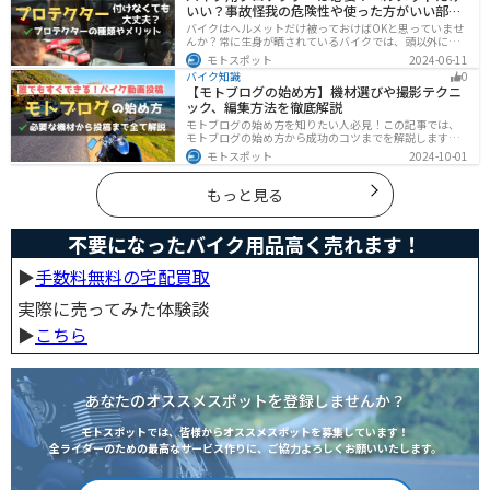
いい？事故怪我の危険性や使った方がいい部位
も解説
バイクはヘルメットだけ被っておけばOKと思っていませ
んか？常に生身が晒されているバイクでは、頭以外にも
胸・背中・脚・腕など怪我のリスクが非常に高いです。
モトスポット
2024-06-11
プロテクターをちゃんと付けていれば事故の致命傷の7
バイク知識
0
0%は防げると言われています。安全にバイクに乗るため
【モトブログの始め方】機材選びや撮影テクニ
にプロテクターの種類やつけた方が良い部位などをまと
ック、編集方法を徹底解説
めました。
モトブログの始め方を知りたい人必見！この記事では、
モトブログの始め方から成功のコツまでを解説します。
実は、モトブログを始めるには機材をそろえる必要があ
モトスポット
2024-10-01
ります。記事を読めば、モトブログを成功させるための
コツを知ることが可能です。
もっと見る
不要になったバイク用品高く売れます！
▶︎
手数料無料の宅配買取
実際に売ってみた体験談
▶︎
こちら
あなたのオススメスポットを登録しませんか？
モトスポットでは、皆様からオススメスポットを募集しています！
全ライダーのための最高なサービス作りに、ご協力よろしくお願いいたします。