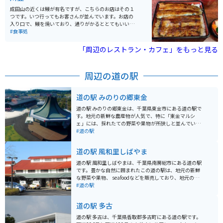
成田山の近くは鰻が有名ですが、こちらのお店はその１
つです。いつ行ってもお客さんが並んでいます。お店の
入り口で、鰻を焼いており、通りがかるととてもいい匂
いがして、つい足を止めてしまいます。味もすごく美味
#食事処
しいです。
「周辺のレストラン・カフェ」をもっと見る
周辺の道の駅
道の駅 みのりの郷東金
道の駅 みのりの郷東金は、千葉県東金市にある道の駅で
す。地元の新鮮な農産物が人気で、特に「東金マルシ
ェ」には、採れたての野菜や果物が所狭しと並んでいま
す。 イートインコーナーでは、地元食材を使った料理
#道の駅
や、東金市のブランド豚「東金بوسو」を使ったカツカレ
ーなどが楽しめます。 バイクで訪れる場合、道の駅には
道の駅 風和里しばやま
広々とした駐車場が完備されているので安心です。周辺
には、九十九里浜や東金城跡など、観光スポットも点在
道の駅 風和里しばやまは、千葉県南房総市にある道の駅
しているので、ツーリングの拠点としてもおすすめで
です。豊かな自然に囲まれたこの道の駅は、地元の新鮮
す。 道の駅 みのりの郷東金で、地元の美味しいものを堪
な野菜や果物、 seafoodなどを販売しており、地元の食
能したり、周辺の観光を楽しんでみてはいかがでしょう
を楽しむことができます。 特に、館山湾でとれた新鮮な
#道の駅
か。
魚介類を使った海鮮丼や、地元産の食材をふんだんに使
った定食が人気です。バイクで訪れる際は、駐車場も広
道の駅 多古
く停めやすいので安心です。また、道の駅のすぐそばに
は、太平洋を一望できる海岸線が広がっており、ツーリ
道の駅 多古は、千葉県香取郡多古町にある道の駅です。
ングの休憩スポットとしても最適です。 周辺には、海水