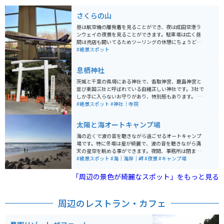
さくらの山
昼は航空機の離発着を見ることができ、夜は成田空港ラ
ンウェイの夜景を見ることができます。駐車場は広く昼
間は売店も開いてるためツーリングの休憩にちょうど良
い場所です。休日には航空機マニアが多く訪れ、航空無
#絶景スポット
線を聞きながら離発着する航空機を楽しんでいるようで
す。
息栖神社
茨城と千葉の県境にある神社で、香取神宮、鹿島神宮と
並び東国三社と呼ばれている由緒正しい神社です。3社で
しか手に入らないお守りがあり、特別感もあります。 周
辺は大きな川沿いや橋を渡ったり、鹿島神宮側から来る
#絶景スポット
#神社｜寺院
と海沿いを走ることになったりとかなり走りごたえもあ
ります。ただ近くに食事ができるところはあまりありま
太陽と海オートキャンプ場
せんので、昼食休憩などには不向きになります。
海の近くで波の音を聴きながら過ごせるオートキャンプ
場です。特に冬場は星が綺麗で、波の音を聴きながら満
天の星空を眺める事ができます。夜間、事務所は閉まっ
ていますが、コンビニが歩いて行ける距離にあり重宝し
#絶景スポット
#海｜海岸｜岬
#夜景
#キャンプ場
ます。寒い時期は人もまばらなので、笑い声など騒音も
少なく、ゆったりと過ごせます。バンガローもあるた
「周辺の景色が綺麗なスポット」をもっと見る
め、寒いのが苦手な方はそちらを利用するのもオススメ
です。
周辺のレストラン・カフェ