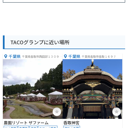
TACOグランプに近い場所
千葉県
千葉県
千葉県香取市西田部１３０９
千葉県香取市香取１６９７
−２９
農園リゾート ザファーム
香取神宮