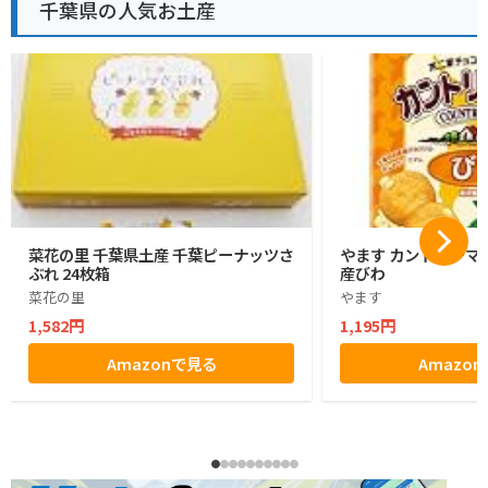
千葉県の人気お土産
菜花の里 千葉県土産 千葉ピーナッツさ
やます カントリーマ
ぶれ 24枚箱
産びわ
菜花の里
やます
1,582円
1,195円
Amazonで見る
Amazo