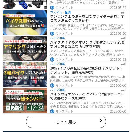
及した今では必須アイテムです。バイクに一番初めにつ
けたいグッズです。この記事では、そんなバイク用USB電
モトスポット
2023-05-22
源の種類や選び方、オススメ商品を厳選して紹介します
カスタム・整備
1
ので、ぜひ参考にしてください。
ワンランク上の洗車を目指すライダー必見！オ
ススメ洗車グッズを紹介
バイクは常に綺麗にしておきたいですよね。自分で洗車
したい人向けに、バイク洗車に最適なオススメの洗車グ
ッズを紹介します。汚れを落とすシャンプーからツヤを
モトスポット
2022-09-20
出すワックスまで全て紹介します。自分でバイク洗車を
バイク知識
0
しようと思っている方は参考にしてください。
バイクタイヤのアマリングは恥ずかしい？危険
な消し方と安全な消し方を解説
アマリングがあると恥ずかしい、バイクを乗りこなせて
いないと思っていませんか？アマリングは極端なもので
なければ全く問題ありません。しかし、気になるという
モトスポット
2025-03-25
方がいるのも事実です。この記事では消した方がいいア
バイク知識
0
マリングや消し方を解説します。
3輪バイクの運転に必要な免許は？メリット・
デメリット、注意点も解説
3輪バイクは高い安定性と積載力が魅力の乗り物です。車
体を傾けて曲がる「特定二輪車」は二輪免許が必要です
が、自立する「トライク」は普通自動車免許で運転で
モトスポット
2026-01-10
き、ヘルメット着用も任意です。維持費はバイク並みです
バイク知識
2
が、運転特性や駐車ルールは車種により異なるため、事
バイクの緑ナンバーとは？バイク便やウーバー
前の確認が大切です。
で必要なケースを解説
バイク便やUberEatsで仕事をしようとしている人必見！
そのままだと法律違反になる可能性があります。126cc以
上のバイクで運送事業を行う場合、緑ナンバー（事業
モトスポット
2025-01-10
用）が必要になります。本記事では緑ナンバーの必要な
ケースや取得方法を解説します。
もっと見る