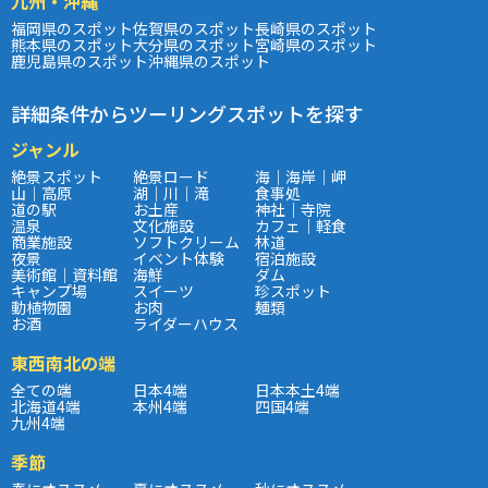
九州・沖縄
福岡県のスポット
佐賀県のスポット
長崎県のスポット
熊本県のスポット
大分県のスポット
宮崎県のスポット
鹿児島県のスポット
沖縄県のスポット
詳細条件からツーリングスポットを探す
ジャンル
絶景スポット
絶景ロード
海｜海岸｜岬
山｜高原
湖｜川｜滝
食事処
道の駅
お土産
神社｜寺院
温泉
文化施設
カフェ｜軽食
商業施設
ソフトクリーム
林道
夜景
イベント体験
宿泊施設
美術館｜資料館
海鮮
ダム
キャンプ場
スイーツ
珍スポット
動植物園
お肉
麺類
お酒
ライダーハウス
東西南北の端
全ての端
日本4端
日本本土4端
北海道4端
本州4端
四国4端
九州4端
季節