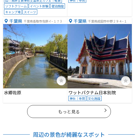
山｜高原
食事処
温泉
カフェ｜軽食
神社｜寺院
ソフトクリーム
イベント体験
宿泊施設
キャンプ場
スイーツ
千葉県
千葉県
千葉県香取市佐原イ−１７３０
千葉県成田市中野２９４−１
−３
水郷佐原
ワットパクナム日本別院
神社｜寺院
文化施設
もっと見る
周辺の景色が綺麗なスポット