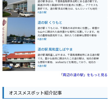
道の駅 多古は、千葉県香取郡多古町にある道の駅です。
国道296号と国道409号の交差点に位置し、アクセスも
良好です。 道の駅 多古の魅力は、なんといっても地元の
新鮮な農産物が手に入ることです。併設されている「あ
#道の駅
じさい館」では、地元農家が丹精込めて作った野菜や果
物がずらりと並びます。特に多古町は米の産地として知
道の駅 くりもと
られており、美味しいお米がお手頃価格で購入できま
す。また、併設されているレストランでは、地元食材を
道の駅 くりもとは、千葉県のほぼ中央に位置し、緑豊か
ふんだんに使った料理を楽しむことができます。 バイク
な山々に囲まれた自然豊かな場所に位置しています。 地
で訪れる場合、道の駅 多古は広い駐車場が完備されてい
元の農産物直売所では、採れたての新鮮な野菜や果物が
るので安心です。国道296号は、利根川沿いに走り、田
販売されており、特にブルーベリーは栗源町の特産品と
#道の駅
園風景が広がる気持ちの良い道なので、ツーリングにも
して人気です。 また、併設されている食堂では、地元産
最適です。道の駅 多古で休憩がてら、地元の美味しいも
の食材をふんだんに使った料理を楽しむことができま
道の駅 風和里しばやま
のを味わってみてはいかがでしょうか。
す。 周辺には、バイクで走ると気持ちの良い、田園風景
が広がるルートがいくつかあります。 道の駅には、広々
道の駅 風和里しばやまは、千葉県南房総市にある道の駅
とした駐車場と休憩スペースが設けられているので、ツ
です。豊かな自然に囲まれたこの道の駅は、地元の新鮮
ーリングの休憩場所としても最適です。 お土産には、ブ
な野菜や果物、 seafoodなどを販売しており、地元の食
ルーベリーを使ったジャムやジュース、地元産の米など
を楽しむことができます。 特に、館山湾でとれた新鮮な
#道の駅
がおすすめです。
魚介類を使った海鮮丼や、地元産の食材をふんだんに使
った定食が人気です。バイクで訪れる際は、駐車場も広
「周辺の道の駅」をもっと見る
く停めやすいので安心です。また、道の駅のすぐそばに
は、太平洋を一望できる海岸線が広がっており、ツーリ
ングの休憩スポットとしても最適です。 周辺には、海水
浴やサーフィンを楽しめるビーチや、花畑、遊歩道など
オススメスポット紹介記事
があり、自然を満喫することができます。道の駅 風和里
しばやまは、房総半島の魅力を満喫できるスポットで
す。