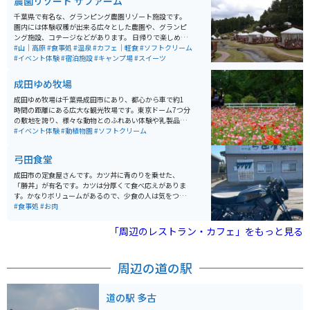
農園リゾート ザファーム
千葉県で有名な、グランピング農園リゾート施設です。
園内には体験収穫が出来る広々とした農園や、グランピ
ング施設、コテージなどがあります。 日帰りで楽しめる
BBQ場や、農園で取れた野菜を使用した料理、手作りス
#山｜高原
#食事処
#温泉
#カフェ｜軽食
#ソフトクリーム
イーツなどを頂けるカフェなどもあります。 ジップライ
#イベント体験
#宿泊施設
#キャンプ場
#スイーツ
ンなどのアクティビティや日帰り温泉もあるので、日帰
りでものんびりと楽しめるリゾート施設です。
成田ゆめ牧場
成田ゆめ牧場は千葉県成田市にあり、都心から車で約1
時間の距離にある広大な観光牧場です。東京ドーム7つ分
の敷地を誇り、様々な動物とのふれあい体験や乳製品の
製造見学、季節折々の自然を楽しむことができます。特
#イベント体験
#動植物園
#ソフトクリーム
に春には桜やチューリップ、菜の花等色とりどりに牧場
を染めます。うさぎやモルモットとの触れ合いのほか、
弓田食堂
本物の線路を駆けるトロッコ列車や、めずらしい体験が
できるアクティビティが充実しています。 レストハウス
成田市の定食屋さんです。カツ丼に青のりを乗せた、
「花の家」では、食事もできます。一年を通じて様々な
「勝丼」が有名です。カツは分厚くて食べ応えがありま
展示会やイベントが開催され、家族連れやバイクで訪れ
す。かなりボリュームがあるので、少食の人は気をつけ
る観光客には特におすすめのスポットです。自然に囲ま
てください。駐車場は大体10台は駐車できるスペースが
#食事処
#お肉
れた環境で、動物たちと触れ合いながらリフレッシュで
用意されています。
きる場所です。駐車場は広く沢山の台数が停められ、あ
「周辺のレストラン・カフェ」をもっと見る
まり混んでいなくのんびり癒されに行くことができま
す。また日本一美味しい乳製品をつくると謳っているだ
けあり、ソフトクリームや牛乳など濃厚で本当においし
周辺の道の駅
いです。
道の駅 多古