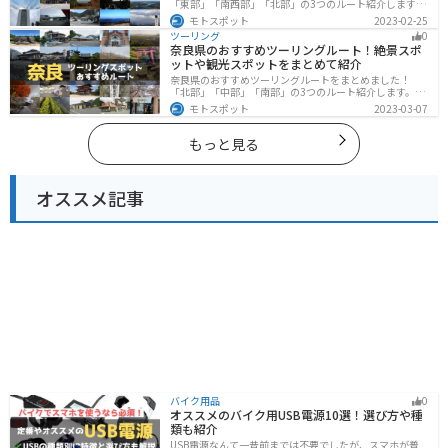
「東部」「南西部」「北部」の3つのルート紹介します。
標高の高いスカイラインからリアス式海岸まであるの
モトスポット
2023-02-25
で、飽きることなくツーリングを堪能できます。バイク
ツーリング
0
で三重県にツーリングに行く際は参考にしてください。
奈良県のおすすめツーリングルート！絶景スポ
ットや観光スポットをまとめて紹介
奈良県のおすすめツーリングルートをまとめました！
「北部」「中部」「南部」の3つのルート紹介します。歴
史のある神社寺院が多数あり、自然豊かや山々、グルメ
モトスポット
2023-03-07
を満喫するツーリングができます。バイクで奈良県にツ
ーリングに行く際は参考にしてください。
もっと見る
オススメ記事
バイク用品
0
オススメのバイク用USB電源10選！選び方や種
類も紹介
USB電源なんて一昔前までは不要でしたが、スマホが普