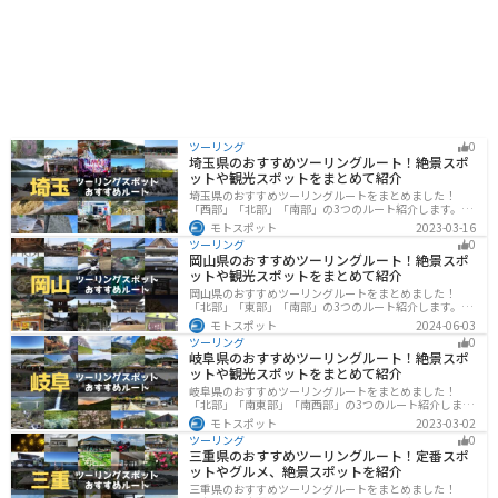
ツーリング
0
埼玉県のおすすめツーリングルート！絶景スポ
ットや観光スポットをまとめて紹介
埼玉県のおすすめツーリングルートをまとめました！
「西部」「北部」「南部」の3つのルート紹介します。自
然豊かな西側と街中の東側で違った楽しみ方ができま
モトスポット
2023-03-16
す。バイクで埼玉県にツーリングに行く際は参考にして
ツーリング
0
ください。
岡山県のおすすめツーリングルート！絶景スポ
ットや観光スポットをまとめて紹介
岡山県のおすすめツーリングルートをまとめました！
「北部」「東部」「南部」の3つのルート紹介します。岡
山市や倉敷市など、歴史ある街並みも魅力的で、バイク
モトスポット
2024-06-03
ツーリングに最適なスポットが多数あります。バイクで
ツーリング
0
岡山県にツーリングに行く際は参考にしてください。
岐阜県のおすすめツーリングルート！絶景スポ
ットや観光スポットをまとめて紹介
岐阜県のおすすめツーリングルートをまとめました！
「北部」「南東部」「南西部」の3つのルート紹介しま
す。自然豊かな山が充実しており、山を生かした施設や
モトスポット
2023-03-02
グルメ、絶景スポットなど、自然を満喫するツーリング
ツーリング
0
ができます。バイクで岐阜県にツーリングに行く際は参
三重県のおすすめツーリングルート！定番スポ
考にしてください。
ットやグルメ、絶景スポットを紹介
三重県のおすすめツーリングルートをまとめました！