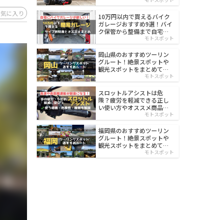
イルド
お気に入り
10万円以内で買えるバイク
ガレージおすすめ9選！バイ
ク保管から整備まで自宅で
楽々
モトスポット
岡山県のおすすめツーリン
グルート！絶景スポットや
観光スポットをまとめて紹
介
モトスポット
スロットルアシストは危
険？疲労を軽減できる正し
い使い方やオススメ商品を
紹介
モトスポット
福岡県のおすすめツーリン
グルート！絶景スポットや
観光スポットをまとめて紹
介
モトスポット