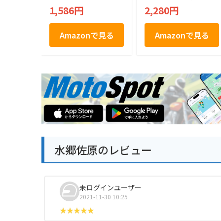
ん 和菓子 饅頭 千葉
1,586円
2,280円
土産 房総 個包装 手
土産
Amazonで見る
Amazonで見る
水郷佐原のレビュー
未ログインユーザー
2021-11-30 10:25