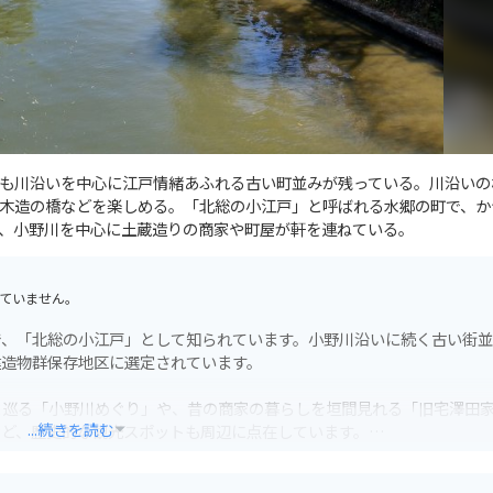
も川沿いを中心に江戸情緒あふれる古い町並みが残っている。川沿いの
木造の橋などを楽しめる。「北総の小江戸」と呼ばれる水郷の町で、か
、小野川を中心に土蔵造りの商家や町屋が軒を連ねている。
ていません。
で、「北総の小江戸」として知られています。小野川沿いに続く古い街
建造物群保存地区に選定されています。
と巡る「小野川めぐり」や、昔の商家の暮らしを垣間見れる「旧宅澤田
...続きを読む
など、歴史的な観光スポットも周辺に点在しています。
、徒歩で散策するのがおすすめです。周辺には、利根川沿いを走る広々