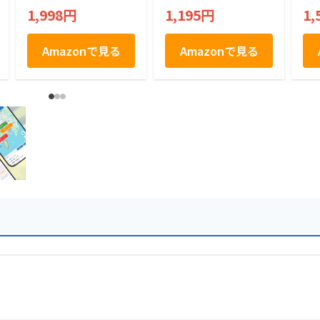
産 房総 個包装 手土
生
1,998円
1,195円
1,
産 おつまみ 常温保
ー
存
り
ナ
Amazonで見る
Amazonで見る
り