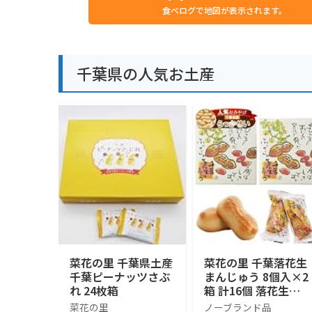
食べログで地図が表示されます。
千葉県の人気お土産
菜花の里 千葉県土産
菜花の里 千葉落花生
千葉ピーナッツさぶ
まんじゅう 8個入×2
れ 24枚箱
箱 計16個 落花生の
形 ピーナッツ 白あ
菜花の里
ノーブランド品