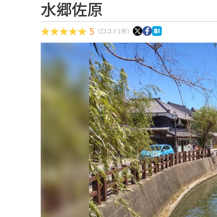
水郷佐原
5
（口コミ1件）