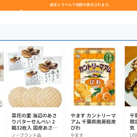
楽天トラベルで地図が表示されます。
菜花の里 海辺のあさ
やます カントリーマ
千
りバターせんべい 2
アム 千葉県南房総産
限
箱32枚入 国産あさり
びわ
気
バター 煎餅 千葉土
Ba
ノーブランド品
やます
10