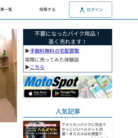
記事一覧
投稿する
ログイン
不要になったバイク用品！
高く売れます！
▶︎
手数料無料の宅配買取
実際に売ってみた体験談
▶︎
こちら
人気記事
アメリカンバイクに似合う
かっこいいヘルメット20
選！オススメはお洒落でワ
モトスポット