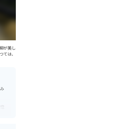
柳が美し
つては、
並み
家住
とした