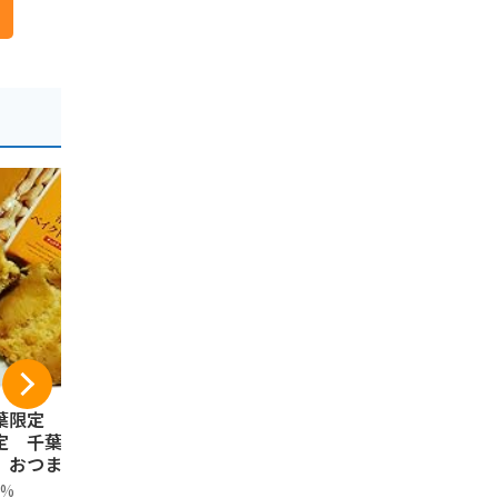
葉限定 高速道路
豆処生形 千葉県八街
千葉ピーナツ
定 千葉土産 人
産落花生 最高級品種
枚入り
 おつまみ菓子
千葉半立煎りざや落
やます
ked Cookies 落花
花生千葉半立200g
0%
豆処生形