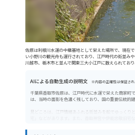
佐原は利根川水運の中継基地として栄えた場所で、現在で
い小野川の観光舟も運行されており、江戸時代の街並みや
川越市、栃木市と並んで関東三大小江戸に数えられており
AIによる自動生成の説明文
※内容の正確性は保証され
千葉県香取市佐原は、江戸時代に水運で栄えた商家町
は、当時の面影を色濃く残しており、国の重要伝統的
見どころは、江戸情緒あふれる街並みを船でゆっくり
宅」などがあります。また、香取神宮や伊能忠敬旧宅
バイクで訪れる場合は、小野川沿いの駐車場に停めて