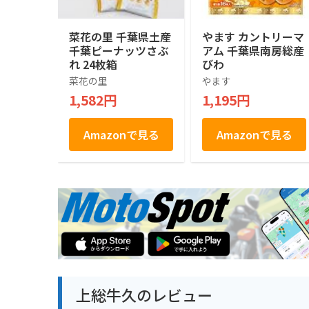
菜花の里 千葉県土産
やます カントリーマ
千葉ピーナッツさぶ
アム 千葉県南房総産
れ 24枚箱
びわ
菜花の里
やます
1,582円
1,195円
Amazonで見る
Amazonで見る
上総牛久のレビュー