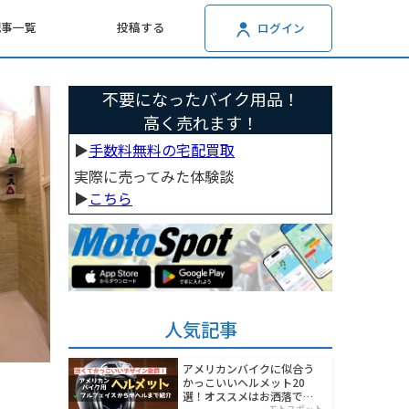
記事一覧
投稿する
ログイン
不要になったバイク用品！
高く売れます！
▶︎
手数料無料の宅配買取
実際に売ってみた体験談
▶︎
こちら
人気記事
アメリカンバイクに似合う
かっこいいヘルメット20
選！オススメはお洒落でワ
モトスポット