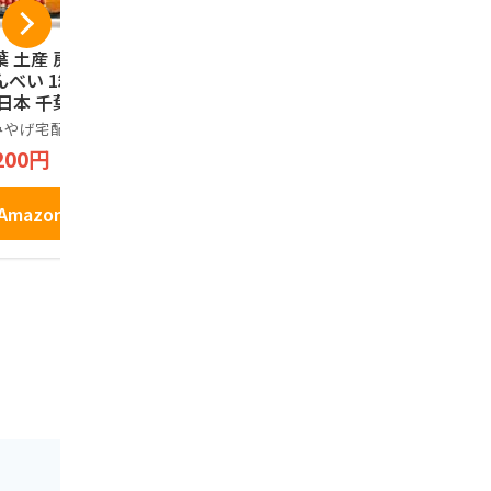
葉 土産 房総えび
ピーナツキング 12枚
千葉限定 
んべい 1箱 (国内旅
入り 千葉県産 落花
限定 千葉
 日本 千葉 お土
生 ピーナツ ご当地
気 おつ
）
ピーナツ菓子 お土産
Baked Coo
みやげ宅配便
やます
100%
箱菓子 贈答
生 ベイク
200円
2,703円
1,500円
ー チョコ
り 千葉県
ナッツ使用
Amazonで見る
Amazonで見る
Amazo
り