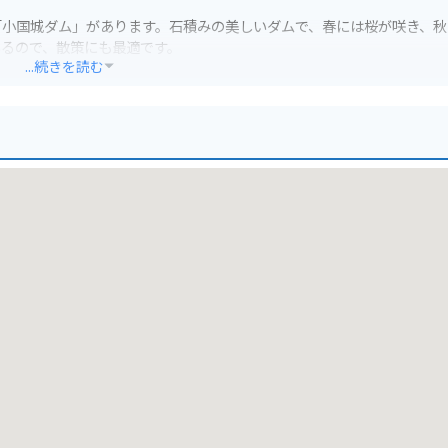
「小国城ダム」があります。石積みの美しいダムで、春には桜が咲き、秋
いるので、散策にも最適です。
...続きを読む
元の農産物を販売する直売所もあります。バイクで訪れる際は、休憩が