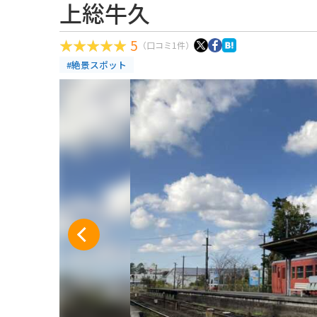
上総牛久
5
（口コミ1件）
#絶景スポット