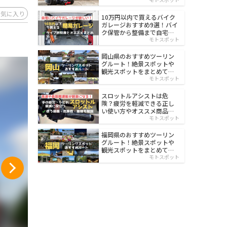
イルド
お気に入り
10万円以内で買えるバイク
ガレージおすすめ9選！バイ
ク保管から整備まで自宅で
楽々
モトスポット
岡山県のおすすめツーリン
グルート！絶景スポットや
観光スポットをまとめて紹
介
モトスポット
スロットルアシストは危
険？疲労を軽減できる正し
い使い方やオススメ商品を
紹介
モトスポット
福岡県のおすすめツーリン
グルート！絶景スポットや
観光スポットをまとめて紹
介
モトスポット