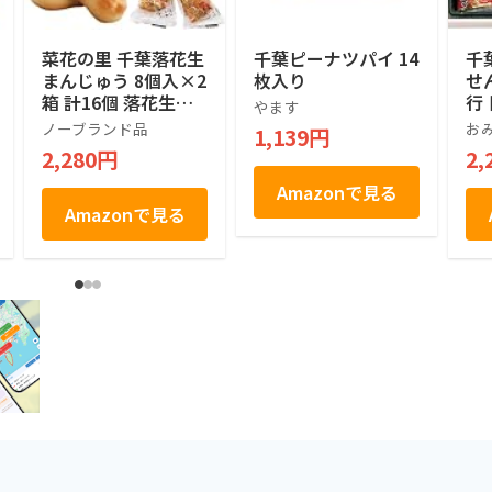
菜花の里 千葉落花生
千葉ピーナツパイ 14
千
まんじゅう 8個入×2
枚入り
せ
箱 計16個 落花生の
行
やます
形 ピーナッツ 白あ
産
ノーブランド品
お
1,139円
ん 和菓子 饅頭 千葉
2,280円
2,
土産 房総 個包装 手
土産
Amazonで見る
Amazonで見る