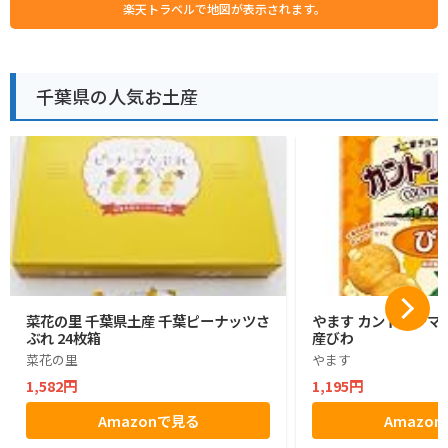
楽天トラベルで地図が表示されます。
千葉県の人気お土産
菜花の里 千葉県土産 千葉ピーナッツさ
やます カントリーマ
ぶれ 24枚箱
産びわ
菜花の里
やます
1,582円
1,195円
Amazonで見る
Amazo