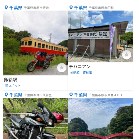
千葉県
千葉県
千葉県市原市飯給
千葉県市原市田淵
チバニアン
美術館｜資料館
飯給駅
珍スポット
千葉県
千葉県
千葉県君津市久留里
千葉県市原市戸面４０１