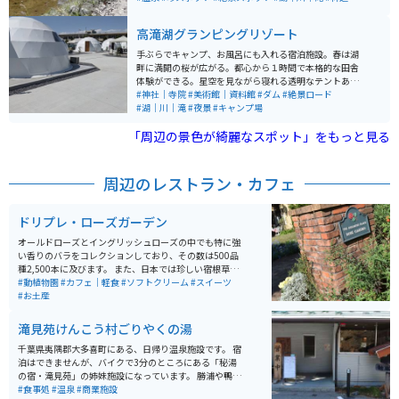
人が少なく厳かな雰囲気です。
道は滑りやすいので、気をつけてください。
高滝湖グランピングリゾート
手ぶらでキャンプ、お風呂にも入れる宿泊施設。春は湖
畔に満開の桜が広がる。都心から１時間で本格的な田舎
体験ができる。星空を見ながら寝れる透明なテントあ
り！意外と知られていない穴場スポットでツーリングに
#神社｜寺院
#美術館｜資料館
#ダム
#絶景ロード
は最高のスポット。
#湖｜川｜滝
#夜景
#キャンプ場
「周辺の景色が綺麗なスポット」をもっと見る
周辺のレストラン・カフェ
ドリプレ・ローズガーデン
オールドローズとイングリッシュローズの中でも特に強
い香りのバラをコレクションしており、その数は500品
種2,500本に及びます。 また、日本では珍しい宿根草も
あちこちに咲いています。元々この土地に植わっていた
#動植物園
#カフェ｜軽食
#ソフトクリーム
#スイーツ
大きくて見事な樹木を活かしたガーデン造りにも注目で
#お土産
す。 敷地内には、アンティーク＆植物雑貨のお店や、天
然のバラから作られた香水の香りが漂うお食事＆お飲み
滝見苑けんこう村ごりやくの湯
物の図書館カフェもあり、庭園を眺めながらゆったりと
した時間を過ごせます。
千葉県夷隅郡大多喜町にある、日帰り温泉施設です。 宿
泊はできませんが、バイクで3分のところにある「秘湯
の宿・滝見苑」の姉妹施設になっています。 勝浦や鴨川
からバイクで30分ほどの距離ですが、秘湯という表現が
#食事処
#温泉
#商業施設