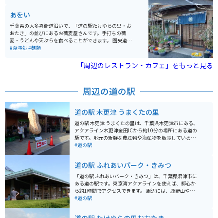
大げさではない自然環境の中の温泉です。 たどり着くま
でには、ちょっとした山道で適度なワインディングを楽
あをい
しむこともできます。
千葉県の大多喜街道沿いで、「道の駅たけゆらの里・お
おたき」の並びにあるお蕎麦屋さんです。手打ちの蕎
麦・うどんや天ぷらを食べることができます。 圏央道・
市原鶴舞インターと勝浦市街のちょうど中間ぐらいにあ
#食事処
#麺類
り、いずれからもバイクで20分程度の距離です。 店舗の
前が駐車場になっており、車が10台分のスペースがあり
「周辺のレストラン・カフェ」をもっと見る
ます。隣にファミリーマートがあるので、ランチ休憩つ
いでに買い物もしたい時など便利です。
周辺の道の駅
道の駅 木更津 うまくたの里
道の駅 木更津 うまくたの里は、千葉県木更津市にある、
アクアライン木更津金田ICから約10分の場所にある道の
駅です。地元の新鮮な農産物や海産物を販売している直
売所や、木更津名物のあさりを使った料理が楽しめるレ
#道の駅
ストランがあります。 バイクで訪れる際は、広々とした
駐車場があるので安心です。アクアラインを通って東京
道の駅 ふれあいパーク・きみつ
方面から来る場合は、海ほたるPAで休憩してから向かう
のもおすすめです。周辺には、ドイツ風の街並みが楽し
「道の駅 ふれあいパーク・きみつ」は、千葉県君津市に
めるテーマパーク「マザー牧場」や、東京湾を一望でき
ある道の駅です。東京湾アクアラインを使えば、都心か
る「鋸山」などの観光スポットがあります。 木更津は、
ら約1時間でアクセスできます。 周辺には、鹿野山やマ
あさりや海苔などの海産物が有名です。道の駅 うまくた
ザー牧場、濃溝の滝など、自然豊かな観光スポットがた
#道の駅
の里でも、新鮮な魚介類を購入することができます。ま
くさんあります。とくに、鹿野山はバイクで走るのが気
た、お土産には、木更津産の海苔を使ったお菓子や、あ
持ち良いコースなので、ツーリングにもおすすめです。
さりの佃煮などがおすすめです。