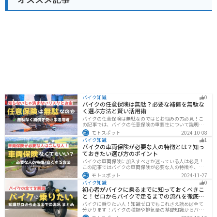
バイク知識
0
バイクの任意保険は無駄？必要な補償を無駄な
く選ぶ方法と賢い活用術
バイクの任意保険は無駄なのではとお悩みの方必見！こ
の記事では、バイクの任意保険の重要性について説明し
ています。実は、自賠責保険だけでは不十分な保護しか
モトスポット
2024-10-08
得られず、経済的リスクも高いです。この記事を読めば、
バイク知識
1
バイクの任意保険が必要な理由がわかります。
バイクの車両保険が必要な人の特徴とは？知っ
ておきたい選び方のポイント
バイクの車両保険に加入すべきか迷っている人は必見！
この記事ではバイクの車両保険が必要な人の特徴や、車
両保険の選び方を解説します。実は、価値の高いバイク
モトスポット
2024-11-27
は修理費用が高額になる場合が多いです。この記事を読
バイク知識
0
めば車両保険の正しい選び方がわかります。
初心者がバイクに乗るまでに知っておくべきこ
と！ゼロからバイクで走るまでの流れを徹底解
説
バイクに乗りたい人！知識ゼロでもこれさえ読めば全て
分かります！バイクの種類や排気量の基礎知識からバイ
クの選び方、免許の取り方、購入、納車、その後のバイ