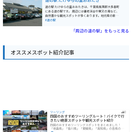
道の駅 たけゆらの里おおたき
道の駅には、地元の新鮮な農産物が販売されているほ
か、レストランでは君津産の食材を使った料理を楽しむ
道の駅 たけゆらの里おおたきは、千葉県夷隅郡大多喜町
ことができます。名物は、竹炭を使った真っ黒なソフト
にある道の駅です。 周辺には養老渓谷や粟又の滝など、
クリーム「竹炭ソフト」です。 また、併設されている
自然豊かな観光スポットが多くあります。地元産の新鮮
「君津ふるさと物産館」では、君津市や周辺地域の特産
な野菜や果物が並ぶ農産物直売所や、大多喜町の名産品
#道の駅
品を販売しています。
である筍を使った料理が楽しめる飲食店も人気です。 バ
イクで訪れる場合、駐車場も広く停めやすいので安心で
「周辺の道の駅」をもっと見る
す。養老渓谷周辺はワインディングロードも続くので、
ツーリングにも最適なエリアです。 春にはたけのこ、秋
には栗など、四季折々の味覚も楽しむことができます。
また、大多喜町は「いすみ鉄道」も有名なので、合わせ
オススメスポット紹介記事
て観光するのもおすすめです。
ツーリング
0
四国のおすすめツーリングルート！バイクで行
きたい絶景スポットや観光スポット紹介
四国のおすすめツーリングスポットをまとめました！
「徳島県」「香川県」「愛媛県」「高知県」の各県の観
光地紹介します。自然豊かな山々や湖、温泉地が点在