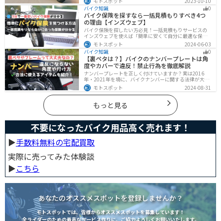
モトスポット
2023-10-10
クライフまで全てサポートします！
バイク知識
0
バイク保険を探すなら一括見積もりすべき4つ
の理由【インズウェブ】
バイク保険を探したい方必見！一括見積もりサービスの
インズウェブを使えば「簡単に安くて自分に最適な保険
を3分で見つける」ことができます。最大5社のバイク保
モトスポット
2024-06-03
険を一気に比べることができるので、探す手間と時間が
バイク知識
0
省けます。
【裏ペタは？】バイクのナンバープレートは角
度やカバーで違反！禁止行為を徹底解説
ナンバープレートを正しく付けていますか？実は2016
年・2021年を境に、バイクナンバーに関する法律が大き
く変わっています！角度やカバー、ステーなど昔は大丈
モトスポット
2024-08-31
夫でも今は違法になるケースが発生します。正しく理解
して、今一度見直してみましょう。合法で使えるアイテ
ムも紹介します。
もっと見る
不要になったバイク用品高く売れます！
▶︎
手数料無料の宅配買取
実際に売ってみた体験談
▶︎
こちら
あなたのオススメスポットを登録しませんか？
モトスポットでは、皆様からオススメスポットを募集しています！
全ライダーのための最高なサービス作りに、ご協力よろしくお願いいたします。