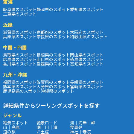
東海
岐阜県のスポット
静岡県のスポット
愛知県のスポット
三重県のスポット
近畿
滋賀県のスポット
京都府のスポット
大阪府のスポット
兵庫県のスポット
奈良県のスポット
和歌山県のスポット
中国・四国
鳥取県のスポット
島根県のスポット
岡山県のスポット
広島県のスポット
山口県のスポット
徳島県のスポット
香川県のスポット
愛媛県のスポット
高知県のスポット
九州・沖縄
福岡県のスポット
佐賀県のスポット
長崎県のスポット
熊本県のスポット
大分県のスポット
宮崎県のスポット
鹿児島県のスポット
沖縄県のスポット
詳細条件からツーリングスポットを探す
ジャンル
絶景スポット
絶景ロード
海｜海岸｜岬
山｜高原
湖｜川｜滝
食事処
道の駅
お土産
神社｜寺院