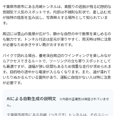
千葉県市原市にある月崎トンネルは、素掘りの岩肌が残る幻想的な
雰囲気で人気のスポットです。内部は不規則な形状で、差し込む光
が独特の陰影を生み出し、写真映えする場所として知られていま
す。
周辺には里山の風景が広がり、静かな自然の中で散策を楽しめるの
も魅力です。トンネル付近は足元が滑りやすく、雨天時は特に注意
が必要なため歩きやすい靴がおすすめです。
バイクで訪れる場合、養老渓谷周辺のワインディングを楽しみなが
らアクセスできるルートで、ツーリングの立ち寄りスポットとして
も最適ですが、道幅が狭い区間もあるため慎重な走行が求められま
す。目的地の途中から電波が入らなくなります。また、道が濡れて
いたりぬかるんでいる箇所があり、運転に自信がない人は特に注意
が必要です。
AIによる自動生成の説明文
※内容の正確性は保証されていませ
ん。
千葉県市原市にある月崎（つきざき）トンネルは、そのユニー