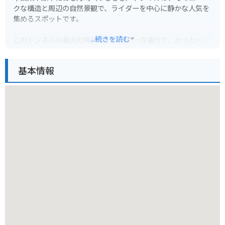
クな構造と周辺の自然景観で、ライダーを中心に静かな人気を
集めるスポットです。
...続きを読む
このトンネルの最大の特徴は、内部が一方通行で、かつカーブ
していること。そのため、トンネルを抜けた先で一度県道172
号線を南下し、約500mほど進んだところにある交差点を右折
基本情報
して、トンネルの反対側へ戻ってくるという、少し変わったル
ートを楽しむことができます。この「トンネルの先でUターン
して戻る」という体験が、ライダーたちの冒険心をくすぐるの
です。
月崎トンネル周辺は、豊かな緑に囲まれた田園風景が広がって
おり、ツーリングに最適なロケーションです。特に春には桜が
咲き誇り、トンネルと桜のコントラストが美しい景色を楽しめ
ます。また、夏は新緑、秋は紅葉と、四季折々の自然を満喫し
ながら、快適なバイク走行を堪能できるでしょう。トンネル自
体は古くからありますが、周辺の景観とともに、ライダーの撮
影スポットとしても親しまれています。
このエリアは、都心からのアクセスも比較的良好でありなが
ら、日常の喧騒を忘れさせてくれるような、のどかな雰囲気が