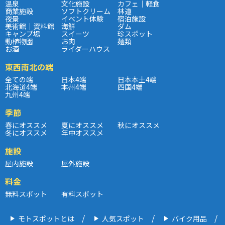
温泉
文化施設
カフェ｜軽食
商業施設
ソフトクリーム
林道
夜景
イベント体験
宿泊施設
美術館｜資料館
海鮮
ダム
キャンプ場
スイーツ
珍スポット
動植物園
お肉
麺類
お酒
ライダーハウス
東西南北の端
全ての端
日本4端
日本本土4端
北海道4端
本州4端
四国4端
九州4端
季節
春にオススメ
夏にオススメ
秋にオススメ
冬にオススメ
年中オススメ
施設
屋内施設
屋外施設
料金
無料スポット
有料スポット
モトスポットとは
人気スポット
バイク用品