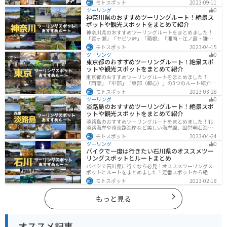
モトスポット
2023-09-11
し、四季折々の景色を楽しめるスポットが多数ありま
ツーリング
0
す。バイクで四国にツーリングに行く際は参考にしてく
神奈川県のおすすめツーリングルート！絶景ス
ださい。
ポットや観光スポットをまとめて紹介
神奈川県のおすすめツーリングルートをまとめました！
「宮ヶ瀬」「ヤビツ峠」「箱根」「湘南・江ノ島・鎌
倉」「三浦」「みなとみらい」の6つのルート紹介しま
モトスポット
2023-04-15
す。自然豊かなスポット、歴史ある観光名所、都市部で
ツーリング
0
楽しめるツーリングスポットまで多数あります。バイク
東京都のおすすめツーリングルート！絶景スポ
で神奈川県にツーリングに行く際は参考にしてくださ
ットや観光スポットをまとめて紹介
い。
東京都のおすすめツーリングルートをまとめました！
「西部」「中部」「東部（都心）」の3つのルート紹介し
ます。西に行けば奥多摩の自然、東に行けば都心スポッ
モトスポット
2023-03-28
トと、自然も街も楽しめるスポットが多数あります。バ
ツーリング
0
イクで東京都にツーリングに行く際は参考にしてくださ
淡路島のおすすめツーリングルート！絶景スポ
い。
ットや観光スポットをまとめて紹介
淡路島のおすすめツーリングルートをまとめました！北
淡路海岸や南淡路海岸など美しい海岸線、国営明石海峡
公園や淡路夢舞台など、自然とアートが融合した施設も
モトスポット
2023-04-24
多数あります。バイクで淡路島にツーリングに行く際は
ツーリング
0
参考にしてください。
バイクで一度は行きたい石川県のオススメツー
リングスポットとルートまとめ
バイクで石川県に行くなら必見！オススメツーリングス
ポットとルートをまとめました！定番スポットから絶景
スポット、温泉、海、グルメなど様々なジャンルで楽し
モトスポット
2023-02-18
めます。バイクで石川ツーリングに行こうと思っている
人は、参考にしてください。
もっと見る
オススメ記事