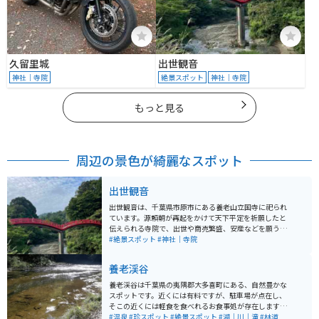
久留里城
出世観音
神社｜寺院
絶景スポット
神社｜寺院
もっと見る
周辺の景色が綺麗なスポット
出世観音
出世観音は、千葉県市原市にある養老山立国寺に祀られ
ています。源頼朝が再起をかけて天下平定を祈願したと
伝えられる寺院で、出世や商売繁盛、安産などを願う参
拝者で年間を通して賑わいます。「開運招福の観音様」
#絶景スポット
#神社｜寺院
「祈祷の名刹」として、多くの方々に親しまれている場
所です。 かなり急な階段を上っていかなければならない
養老渓谷
立地で、分かりづらい場所にありますが、養老渓谷の美
しい自然が待っています。手前に地元民家の人がやって
養老渓谷は千葉県の夷隅郡大多喜町にある、自然豊かな
いるであろう無人の駐車場があります。箱の中にお金を
スポットです。近くには有料ですが、駐車場が点在し、
入れるシステムです。川の上の赤い橋を渡った先にあり
そこの近くには軽食を食べれるお食事処が存在します。
ます。道からは見えません。金の仏像があり綺麗です。
渓谷は、駐車場から下に降りて林道を歩いて行けます。
#温泉
#珍スポット
#絶景スポット
#湖｜川｜滝
#林道