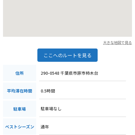
魅力です。月崎トンネルを訪れる際は、トンネル手前や出口付
近の安全な場所にバイクを停め、周囲の景観を楽しみながら、
写真撮影をするのがおすすめです。
食事に関しては、市原市内には地元の食材を使ったレストラン
や、房総の味覚を楽しめるお店が点在しています。特に、房総
半島の特産品である「落花生」を使ったお菓子やおつまみ、そ
大きな地図で見る
して新鮮な海の幸や山の幸は、ぜひ味わっていただきたい逸品
です。トンネル周辺で食事処を探す際は、少し足を延ばして市
ここへのルートを見る
街地へ向かうと、より多くの選択肢が見つかるでしょう。ツー
リングの休憩がてら、地元の味覚を堪能してみてはいかがでし
ょうか。月崎トンネルは、単なる通過点ではなく、そこへ至る
290-0548 千葉県市原市柿木台
住所
までの道のりや、トンネルを抜けた後の景色の変化も含めて楽
しめる、ライダーにとって特別な場所と言えるでしょう。
0.5時間
平均滞在時間
駐車場なし
駐車場
通年
ベストシーズン