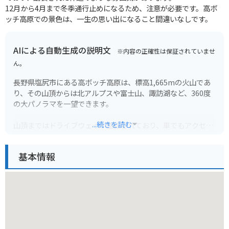
12月から4月まで冬季通行止めになるため、注意が必要です。高ボ
ッチ高原での景色は、一生の思い出になること間違いなしです。
AIによる自動生成の説明文
※内容の正確性は保証されていませ
ん。
長野県塩尻市にある高ボッチ高原は、標高1,665mの火山であ
り、その山頂からは北アルプスや富士山、諏訪湖など、360度
の大パノラマを一望できます。
...続きを読む
山頂まではドライブウェイが整備されており、車でもアクセス
可能です。駐車場も完備されています。山頂には、レストラン
や売店もあり、食事や休憩もできます。また、パラグライダー
基本情報
やハンググライダーの発射場としても有名で、多くの愛好家が
訪れます。
バイクで行く場合は、ビーナスラインを通るのがおすすめで
す。高原の爽快な風を感じながら、絶景のツーリングを楽しめ
ます。ただし、天候の変化が激しいため、防寒着や雨具などの
準備は万全にしましょう。