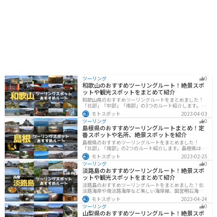
ツーリング
0
和歌山のおすすめツーリングルート！絶景スポ
ットや観光スポットをまとめて紹介
和歌山県のおすすめツーリングルートをまとめました！
「北部」「中部」「南部」の3つのルート紹介します。海
と山に囲まれた自然豊かなエリアが広がり、様々な楽し
モトスポット
2023-04-03
み方ができます。バイクで和歌山県にツーリングに行く
ツーリング
0
際は参考にしてください。
島根県のおすすめツーリングルートまとめ！定
番スポットや名所、絶景スポットを紹介
島根県のおすすめツーリングルートをまとめました！
「北部」「南部」の2つのルート紹介します。島根県は、
海と山が近く、1日で全然違う景色を堪能することができ
モトスポット
2023-02-25
ます。バイクで島根県にツーリングに行く際は参考にし
ツーリング
0
てください。
淡路島のおすすめツーリングルート！絶景スポ
ットや観光スポットをまとめて紹介
淡路島のおすすめツーリングルートをまとめました！北
淡路海岸や南淡路海岸など美しい海岸線、国営明石海峡
公園や淡路夢舞台など、自然とアートが融合した施設も
モトスポット
2023-04-24
多数あります。バイクで淡路島にツーリングに行く際は
ツーリング
0
参考にしてください。
山梨県のおすすめツーリングルート！絶景スポ