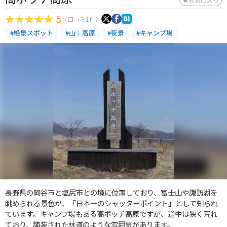
5
（口コミ1件）
#絶景スポット
#山｜高原
#夜景
#キャンプ場
長野県の岡谷市と塩尻市との境に位置しており、富士山や諏訪湖を
眺められる景色が、「日本一のシャッターポイント」として知られ
ています。キャンプ場もある高ボッチ高原ですが、道中は狭く荒れ
ており、舗装された林道のような雰囲気があります。