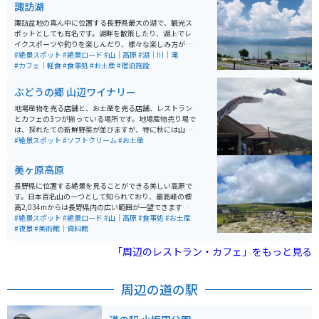
諏訪湖
諏訪盆地の真ん中に位置する長野県最大の湖で、観光ス
ポットとしても有名です。湖畔を散策したり、湖上でレ
イクスポーツや釣りを楽しんだり、様々な楽しみ方がで
きます。 毎年８月には諏訪湖祭湖上花火大会が開催さ
#絶景スポット
#絶景ロード
#山｜高原
#湖｜川｜滝
れ、湖上から打ち上げられる花火を楽しむこともできま
#カフェ｜軽食
#食事処
#お土産
#宿泊施設
す。高速道路の諏訪湖サービスエリアからも湖を一望す
ることができます。ぜひ、バイクツーリングで訪れて、
ぶどうの郷 山辺ワイナリー
美しい諏訪湖を楽しんでみてください。
地場産物を売る店舗と、お土産を売る店舗、レストラン
とカフェの3つが揃っている場所です。地場産物売り場で
は、採れたての新鮮野菜が並びますが、特に秋には山辺
の名産品の新鮮なぶどうがたくさん売られています。多
#絶景スポット
#ソフトクリーム
#お土産
くの種類のぶどうが安く売られているので、毎年多くの
方が購入したり宅配便で送りに訪れます。お土産売り場
美ヶ原高原
では、種類豊富なワインが売られています。またカフェ
では、巨峰ソフトが売られていて、晴れている日はテラ
長野県に位置する絶景を見ることができる美しい高原で
ス席で景色を楽しみながらソフトクリームが味わえま
す。日本百名山の一つとして知られており、最高峰の標
す。
高2,034mからは長野県内の広い範囲が一望できます。
高原を散策したり、美ヶ原高原美術館や山小屋のような
#絶景スポット
#絶景ロード
#山｜高原
#食事処
#お土産
土産物屋さんに寄ったりすることができます。魅力的な
#夜景
#美術館｜資料館
スポットが多数あります。
「周辺のレストラン・カフェ」をもっと見る
周辺の道の駅