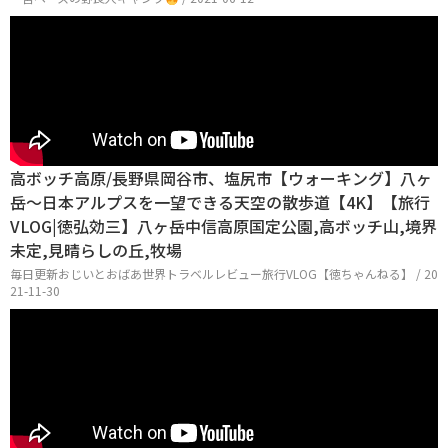
高ボッチ高原/長野県岡谷市、塩尻市【ウォーキング】八ヶ
岳〜日本アルプスを一望できる天空の散歩道【4K】【旅行
VLOG|徳弘効三】八ヶ岳中信高原国定公園,高ボッチ山,境界
未定,見晴らしの丘,牧場
毎日更新おじいとおばあ世界トラベルレビュー旅行VLOG【徳ちゃんねる】 / 20
21-11-30