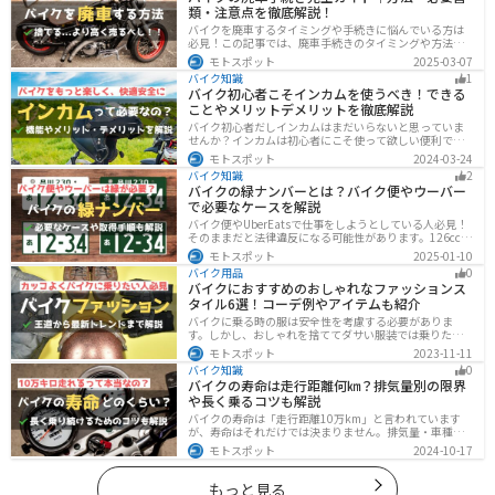
類・注意点を徹底解説！
バイクを廃車するタイミングや手続きに悩んでいる方は
必見！この記事では、廃車手続きのタイミングや方法、
流れを解説しています。実は、手続きの注意点や業者に
モトスポット
2025-03-07
依頼する際のポイントがあります。記事を読めば、バイ
バイク知識
1
クの廃車手続きがスムーズに行えるでしょう。
バイク初心者こそインカムを使うべき！できる
ことやメリットデメリットを徹底解説
バイク初心者だしインカムはまだいらないと思っていま
せんか？インカムは初心者にこそ使って欲しい便利で安
全に運転するための機器です。インカムでできることや
モトスポット
2024-03-24
メリットデメリットなどまとめましたので、気になって
バイク知識
2
いる人はぜひ参考にしてください。
バイクの緑ナンバーとは？バイク便やウーバー
で必要なケースを解説
バイク便やUberEatsで仕事をしようとしている人必見！
そのままだと法律違反になる可能性があります。126cc以
上のバイクで運送事業を行う場合、緑ナンバー（事業
モトスポット
2025-01-10
用）が必要になります。本記事では緑ナンバーの必要な
バイク用品
0
ケースや取得方法を解説します。
バイクにおすすめのおしゃれなファッションス
タイル6選！コーデ例やアイテムも紹介
バイクに乗る時の服は安全性を考慮する必要がありま
す。しかし、おしゃれを捨ててダサい服装では乗りたく
ないですよね？せっかくならカッコよく風を切って街を
モトスポット
2023-11-11
歩きたいもの。この記事では、そんな願いを叶えるた
バイク知識
0
め、王道から流行ファッションまでバイクに乗るときの
バイクの寿命は走行距離何㎞？排気量別の限界
ファッションを解説します。
や長く乗るコツも解説
バイクの寿命は「走行距離10万km」と言われています
が、寿命はそれだけでは決まりません。排気量・車種・
日々のメンテナンス・保管状態などでも大きく変わりま
モトスポット
2024-10-17
す。この記事ではバイクの寿命について解説します。ま
た、寿命を延ばす方法も解説するので、今のバイクに長
く乗りたい人は参考にしてください。
もっと見る