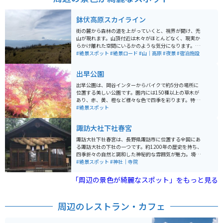
鉢伏高原スカイライン
街の麓から森林の道を上がっていくと、視界が開け、禿
山が現れます。山頂付近は木々がほとんどなく、現実か
らかけ離れた空間にいるかのような気分になります。道
からは街が見下ろすことができ、天気がよければ北アル
#絶景スポット
#絶景ロード
#山｜高原
#夜景
#宿泊施設
プスなどが一望できます。
出早公園
出早公園は、岡谷インターからバイクで約5分の場所に
位置する美しい公園です。園内には150種以上の草木が
あり、赤、黄、橙など様々な色で四季を彩ります。特に
秋の季節は紅葉が綺麗で、毎年多くの人で賑わいます。
#絶景スポット
出早公園は出早雄小萩神社の眼下に位置しており、この
神社の社叢は天然記念物に指定されています。公園と神
諏訪大社下社春宮
社がとてもマッチしていて、一人でものんびりと楽しむ
ことができます。
諏訪大社下社春宮は、長野県諏訪市に位置する全国にあ
る諏訪大社の下社の一つです。約1200年の歴史を持ち、
四季折々の自然と調和した神秘的な雰囲気が魅力。境内
には国宝の御柱や美しい神楽殿があり、日本の伝統文化
#絶景スポット
#神社｜寺院
を感じられます。 春宮周辺はバイクでのアクセスも良好
で、周囲の自然道はツーリングに最適。駐車場も完備さ
「周辺の景色が綺麗なスポット」をもっと見る
れており、ツーリング途中の休憩スポットとしてもおす
すめ。イベント時は混雑が予想されるため、平日や早朝
の訪問が快適です。近隣には温泉地も点在しているの
周辺のレストラン・カフェ
で、1日観光を満喫できます。