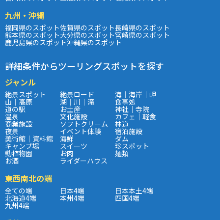
九州・沖縄
福岡県のスポット
佐賀県のスポット
長崎県のスポット
熊本県のスポット
大分県のスポット
宮崎県のスポット
鹿児島県のスポット
沖縄県のスポット
詳細条件からツーリングスポットを探す
ジャンル
絶景スポット
絶景ロード
海｜海岸｜岬
山｜高原
湖｜川｜滝
食事処
道の駅
お土産
神社｜寺院
温泉
文化施設
カフェ｜軽食
商業施設
ソフトクリーム
林道
夜景
イベント体験
宿泊施設
美術館｜資料館
海鮮
ダム
キャンプ場
スイーツ
珍スポット
動植物園
お肉
麺類
お酒
ライダーハウス
東西南北の端
全ての端
日本4端
日本本土4端
北海道4端
本州4端
四国4端
九州4端