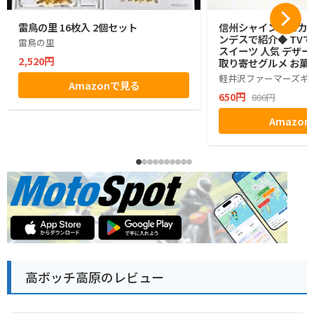
雷鳥の里 16枚入 2個セット
信州シャインマスカッ
ンデスで紹介◆ TVで
雷鳥の里
スイーツ 人気 デザー
2,520円
取り寄せグルメ お菓子
グミ ぶどう シャイン
軽井沢ファーマーズギ
Amazonで見る
ゼント ギフト お土産
650円
800円
小分け ばらまき バラ
生活 ハロウィン 母の
Amazo
お返し かわいい きれ
マーズギフト
高ボッチ高原のレビュー