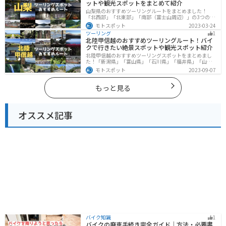
ットや観光スポットをまとめて紹介
山梨県のおすすめツーリングルートをまとめました！
「北西部」「北東部」「南部（富士山周辺）」の3つのル
ート紹介します。富士山を中心に自然豊かな景色や食事
モトスポット
2023-03-24
を楽しめるスポットが多数あります。バイクで山梨県に
ツーリング
1
ツーリングに行く際は参考にしてください。
北陸甲信越のおすすめツーリングルート！バイ
クで行きたい絶景スポットや観光スポット紹介
北陸甲信越のおすすめツーリングスポットをまとめまし
た！「新潟県」「富山県」「石川県」「福井県」「山梨
県」「長野県」の各県の観光地紹介します。自然豊かな
モトスポット
2023-09-07
山々や湖、温泉地が点在し、四季折々の景色を楽しめる
スポットが多数あります。バイクで北陸甲信越にツーリ
ングに行く際は参考にしてください。
もっと見る
オススメ記事
バイク知識
1
バイクの廃車手続き完全ガイド｜方法・必要書