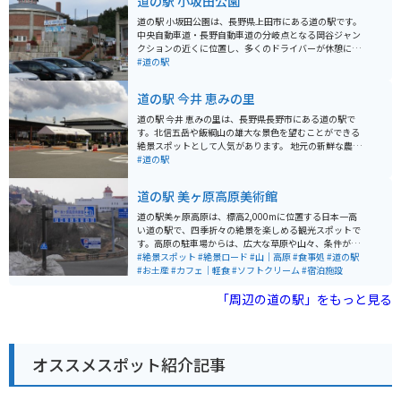
道の駅 小坂田公園
道の駅 小坂田公園は、長野県上田市にある道の駅です。
中央自動車道・長野自動車道の分岐点となる岡谷ジャン
クションの近くに位置し、多くのドライバーが休憩に訪
れます。 ここは、戦国時代に武田信玄と上杉謙信が激突
#道の駅
した「川中島の戦い」の舞台となった場所としても知ら
れています。周辺には史跡も多く点在し、歴史を感じな
道の駅 今井 恵みの里
がらツーリングを楽しむことができます。 道の駅には、
地元の農産物や特産品を販売する直売所、レストラン、
道の駅 今井 恵みの里は、長野県長野市にある道の駅で
軽食コーナーなどがあります。地元産の新鮮な野菜や果
す。北信五岳や飯綱山の雄大な景色を望むことができる
物はもちろん、信州そばや山賊焼きなど、地元グルメも
絶景スポットとして人気があります。 地元の新鮮な農産
堪能できます。 バイクで訪れる場合、道の駅から少し走
物が販売されている直売所や、地元食材を使用したレス
#道の駅
った場所にある「姨捨SA」からの夜景がおすすめです。
トラン、そば処などがあり、地元の味覚を堪能すること
善光寺平の夜景を一望できる絶景スポットとして知られ
ができます。特におすすめは、地元産のそば粉を使用し
道の駅 美ヶ原高原美術館
ており、ロマンチックなひとときを過ごせます。 また、
た手打ちそばです。 バイクで訪れる場合、道の駅には
道の駅周辺には、温泉施設も点在しています。ツーリン
広々とした駐車場が完備されているので安心です。周辺
道の駅美ヶ原高原は、標高2,000mに位置する日本一高
グで疲れた体を癒やすのに最適です。
には、戸隠神社や黒姫高原など、観光スポットも点在し
い道の駅で、四季折々の絶景を楽しめる観光スポットで
ているので、ツーリングの拠点としても最適です。道の
す。高原の駐車場からは、広大な草原や山々、条件が良
駅から続くワインディングロードは、景色も良く、バイ
ければ雲海や日の出を望むことができ、北アルプス、南
#絶景スポット
#絶景ロード
#山｜高原
#食事処
#道の駅
クで走るのが気持ち良い道です。
アルプス、浅間山、富士山まで360度のパノラマが広が
#お土産
#カフェ｜軽食
#ソフトクリーム
#宿泊施設
ります。夏には放牧の牛や可憐な花々が風に揺れる穏や
かな風景を楽しめ、避暑地としても人気です。 美ヶ原高
「周辺の道の駅」をもっと見る
原美術館に隣接し、展望レストランや広い売店、展望テ
ラスもあり、景色を眺めながらゆったり過ごせます。ア
クセスは岡谷市の長野道岡谷ICから国道142号・ビーナ
スライン経由で約1時間。バイクでも通行可能ですが、
オススメスポット紹介記事
街灯のない山道が長く続き、冬季は通行止めとなるため
注意が必要です。