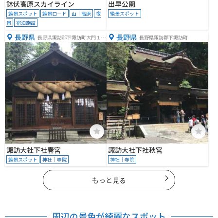
鉢伏高原スカイライン
出早公園
絶景スポット
絶景ロード
山｜高原
夜
絶景スポット
景
宿泊施設
長野県
長野県
長野県諏訪郡下諏訪町大門１９
長野県諏訪郡下諏訪町
３
諏訪大社下社春宮
諏訪大社下社秋宮
絶景スポット
神社｜寺院
神社｜寺院
もっと見る
周辺の景色が綺麗なスポット