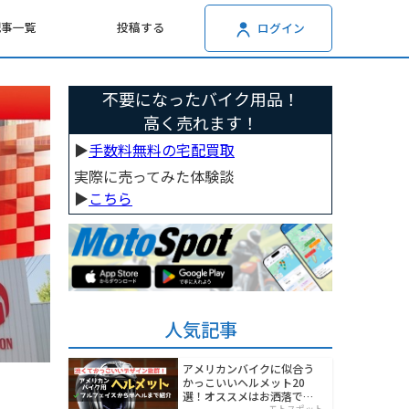
記事一覧
投稿する
ログイン
不要になったバイク用品！
高く売れます！
▶︎
手数料無料の宅配買取
実際に売ってみた体験談
▶︎
こちら
人気記事
アメリカンバイクに似合う
かっこいいヘルメット20
選！オススメはお洒落でワ
モトスポット