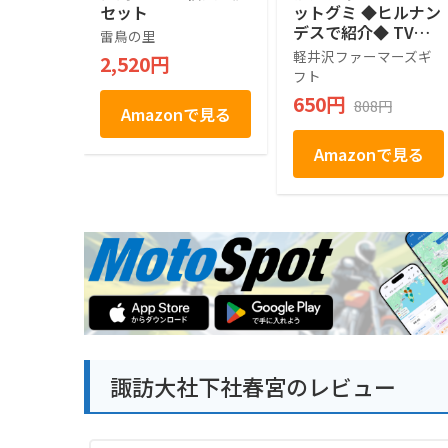
セット
ットグミ ◆ヒルナン
デスで紹介◆ TVで
雷鳥の里
話題 売れ筋 人気ス
軽井沢ファーマーズギ
2,520円
イーツ 人気 デザー
フト
ト お取り寄せ お取
650円
808円
り寄せグルメ お菓子
Amazonで見る
駄菓子 個包装 グミ
ぶどう シャインマス
Amazonで見る
カット プレゼント
ギフト お土産 信州
産 信州 長野 小分け
ばらまき バラマキ
卒業 入学 新生活 ハ
ロウィン 母の日 父
の日 贈り物 お返し
かわいい きれい 軽
井沢ファーマーズギ
フト
諏訪大社下社春宮のレビュー