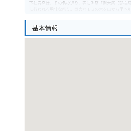
下社春宮は、その名の通り、春に例祭「例大祭（御柱祭
に行われる勇壮な祭り。巨大なモミの木を山から里へ
境内には、美しい彫刻が施された社殿が点在し、特に「 m
基本情報
す。静かな森に囲まれた境内を散策するだけでも、心
バイクでのアクセスも良好で、諏訪湖畔の景観を楽し
名物のわかさぎを使った料理を提供する飲食店もあります。
柱祭の時期に訪れることができれば、一生の思い出に