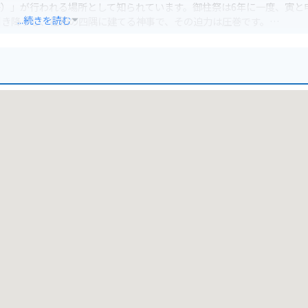
）」が行われる場所として知られています。御柱祭は6年に一度、寅と
...続きを読む
引き降ろし、社殿の四隅に建てる神事で、その迫力は圧巻です。
t.fuji 」の扁額は、かつて富士山を御神体としていた名残とも言わ
が洗われるような清々しい気持ちになれるでしょう。
みながらツーリングができます。春宮周辺には、おしゃれなカフェや、
お土産には、信州銘菓の「 cyclohexane 」や、地酒もおすすめで
なる体験ができるはずです。