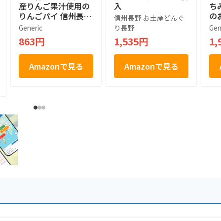
産りんご果汁使用の
入
ち
りんごパイ 信州長野
の
信州長野 お土産どんぐ
のお土産 (1箱, 10個
(2
Generic
り長野
Gen
入)
863円
1,535円
1,
Amazonで見る
Amazonで見る