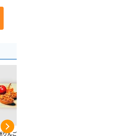
州りんごたると は
信州林檎パイ 長野県
芽吹堂 信