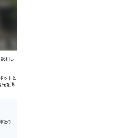
と調和し
ポットと
観光を満
神社の