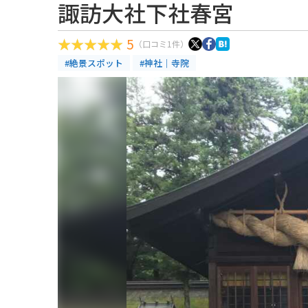
諏訪大社下社春宮
5
（口コミ1件）
#絶景スポット
#神社｜寺院