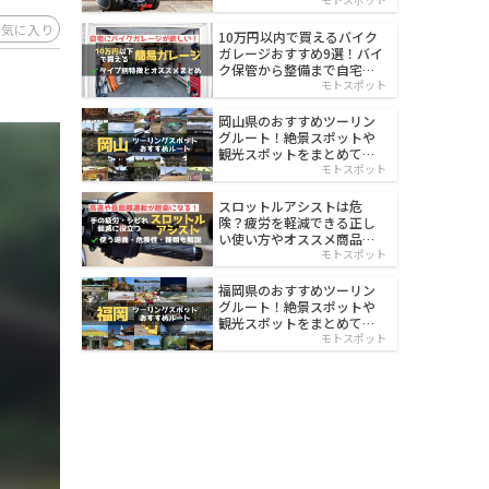
イルド
お気に入り
10万円以内で買えるバイク
ガレージおすすめ9選！バイ
ク保管から整備まで自宅で
楽々
モトスポット
岡山県のおすすめツーリン
グルート！絶景スポットや
観光スポットをまとめて紹
介
モトスポット
スロットルアシストは危
険？疲労を軽減できる正し
い使い方やオススメ商品を
紹介
モトスポット
福岡県のおすすめツーリン
グルート！絶景スポットや
観光スポットをまとめて紹
介
モトスポット