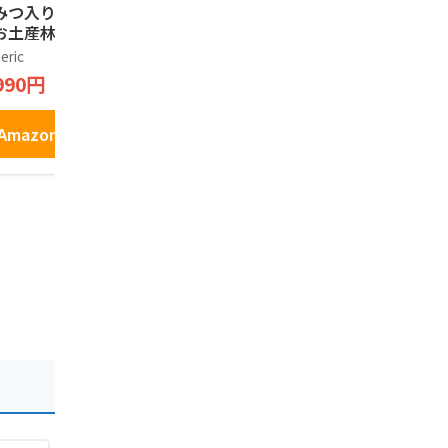
みつ入り 信州長野
産りんご果汁使用の
ターサンド
お土産林檎タルト
りんごパイ 信州長野
6個入×2箱
箱, 6, 個入)
のお土産 (2箱, 10個
eric
Generic
そば茶屋 渡辺
入)
990円
1,250円
2,390円
Amazonで見る
Amazonで見る
Amazo