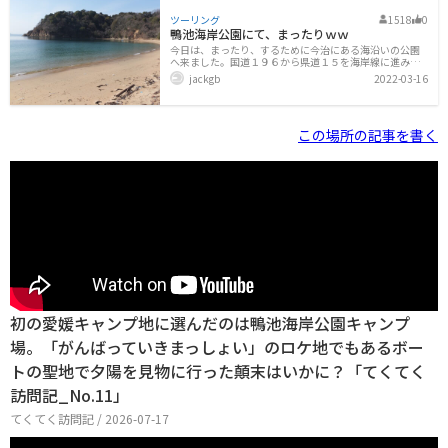
ツーリング
1518
0
鴨池海岸公園にて、まったりｗｗ
今日は、まったり、するために今治にある海沿いの公園
へ来ました。国道１９６から県道１５を海岸線に進みま
す。途中にコンビニもあるので飲み物とおやつをGETし
jackgb
2022-03-16
てｗｗ。ここは砂浜に面した広い芝の公園です。バイク
を近くに停めて（大きな駐車場がありますが、少し空い
ていたので、近くまで持ってきました。）広々とした広
場には、思い思いでテントを張ったり、タープを張った
この場所の記事を書く
りしてます。綺麗なトイレとシャワー設備があります。調
理場みたいな設備はありませんので、調理は自分のテン
トの近くでとなります。近くの丘の上には、展望台もあ
りますね。ちょっと元気がたりなかったので行ってませ
んが、綺麗な海岸線が見えるでしょう。「鳶鴉山展
初の愛媛キャンプ地に選んだのは鴨池海岸公園キャンプ
場。「がんばっていきまっしょい」のロケ地でもあるボー
トの聖地で夕陽を見物に行った顛末はいかに？「てくてく
訪問記_No.11」
てくてく訪問記 / 2026-07-17