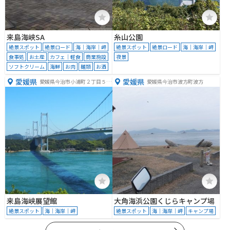
来島海峡SA
糸山公園
絶景スポット
絶景ロード
海｜海岸｜岬
絶景スポット
絶景ロード
海｜海岸｜岬
食事処
お土産
カフェ｜軽食
商業施設
夜景
ソフトクリーム
海鮮
お肉
麺類
お酒
愛媛県
愛媛県
愛媛県今治市小浦町２丁目５
愛媛県今治市波方町波方
−２
来島海峡展望館
大角海浜公園くじらキャンプ場
絶景スポット
海｜海岸｜岬
絶景スポット
海｜海岸｜岬
キャンプ場