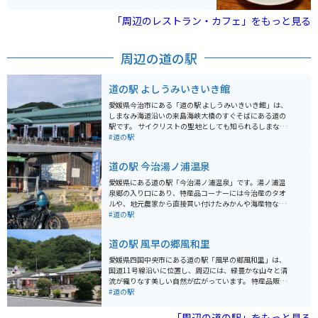
きそばなんてのは、ボリューム感があってめちゃくちゃ
美味しいです。
「周辺のレストラン・カフェ」をもっと見る
周辺の道の駅
道の駅 よしうみいきいき館
愛媛県今治市にある「道の駅 よしうみいきいき館」は、
しまなみ海道沿いの来島海峡大橋のすぐそばにある道の
駅です。 サイクリストの聖地としても知られるしまなみ
海道の中継地点として、多くのサイクリストが休憩に訪
#道の駅
れます。 レンタサイクルも用意されているので、ここを
拠点にしまなみ海道サイクリングを楽しむことも可能で
道の駅 今治湯ノ浦温泉
す。 来島海峡大橋を望む絶景スポットとしても人気があ
り、売店では地元の特産品や新鮮な海産物を購入できま
愛媛県にある道の駅「今治湯ノ浦温泉」です。湯ノ浦温
す。 レストランでは、来島海峡でとれた鯛や、地元産の
泉郷の入り口にあり、特産品コーナーには今治産のタオ
食材を使った料理を堪能できます。 バイク駐輪場は屋根
ルや、地元農家から直接買い付けたみかんや海産物など
付きのスペースもあり、ツーリング中の休憩にも最適で
があります。ユニークな温泉の自販機（冷泉）もありま
#道の駅
す。 しまなみ海道の絶景と、地元グルメを満喫できる道
す。旬の食材を使ったレストランや、観光情報コーナ
の駅です。
ー、レンタサイクルなど、しまなみ海道観光の拠点とし
道の駅 風早の郷風和里
て最適なスポットです。
愛媛県四国中央市にある道の駅「風早の郷風和里」は、
国道11号線沿いに位置し、周辺には、緑豊かな山々と清
流が織りなす美しい自然が広がっています。 特産品販売
所では、地元で採れた新鮮な野菜や果物、加工品などが
#道の駅
販売されており、お土産探しにも最適です。レストラン
では、地元食材をふんだんに使った郷土料理や、名物の
「周辺の道の駅」をもっと見る