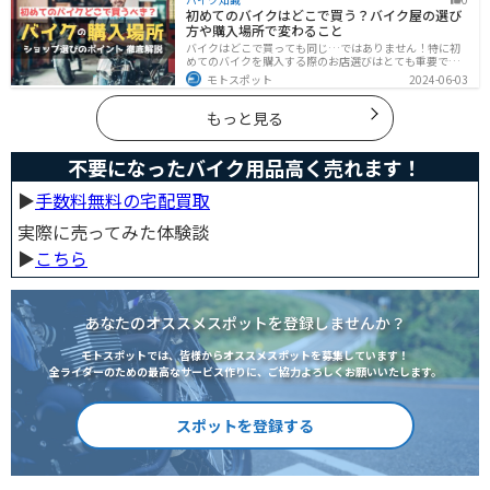
い。
初めてのバイクはどこで買う？バイク屋の選び
方や購入場所で変わること
バイクはどこで買っても同じ…ではありません！特に初
めてのバイクを購入する際のお店選びはとても重要で
す。どんなお店で購入するのがベストなのか？失敗しな
モトスポット
2024-06-03
いお店選びのポイントをまとめます。
もっと見る
不要になったバイク用品高く売れます！
▶︎
手数料無料の宅配買取
実際に売ってみた体験談
▶︎
こちら
あなたのオススメスポットを登録しませんか？
モトスポットでは、皆様からオススメスポットを募集しています！
全ライダーのための最高なサービス作りに、ご協力よろしくお願いいたします。
スポットを登録する