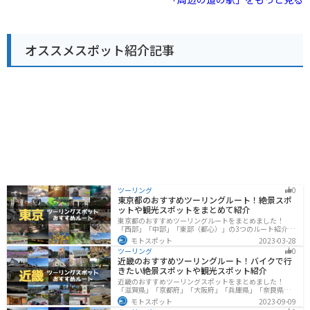
「風和里ラーメン」などが味わえます。 また、バイクツ
ーリングの休憩場所としても人気があり、駐車場も広々
としています。道の駅周辺には、温泉施設やキャンプ場
などもあり、自然を満喫しながら、ゆったりと過ごすこ
オススメスポット紹介記事
とができます。 特に春には、道の駅周辺の桜並木が美し
く咲き乱れ、多くの花見客で賑わいます。周辺には、歴
史的な史跡や観光スポットも多く点在しており、ドライ
ブやツーリングの拠点としても最適な場所です。
ツーリング
0
東京都のおすすめツーリングルート！絶景スポ
ットや観光スポットをまとめて紹介
東京都のおすすめツーリングルートをまとめました！
「西部」「中部」「東部（都心）」の3つのルート紹介し
ます。西に行けば奥多摩の自然、東に行けば都心スポッ
モトスポット
2023-03-28
トと、自然も街も楽しめるスポットが多数あります。バ
ツーリング
0
イクで東京都にツーリングに行く際は参考にしてくださ
近畿のおすすめツーリングルート！バイクで行
い。
きたい絶景スポットや観光スポット紹介
近畿のおすすめツーリングスポットをまとめました！
「滋賀県」「京都府」「大阪府」「兵庫県」「奈良県」
「和歌山」の各県の観光地紹介します。自然豊かな山々
モトスポット
2023-09-09
や湖、温泉地が点在し、四季折々の景色を楽しめるスポ