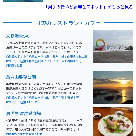
海と空の青さの中でこの橋が映えます。
「周辺の景色が綺麗なスポット」をもっと見る
周辺のレストラン・カフェ
来島海峡SA
しまなみ街道を通るなら、絶対外せないのがこの「来島
海峡サービスエリア」です。建物はとってもキレイでフ
ードコートや売店も充実の品揃えです。このサービスエ
リアならではの蛇口から出るみかんジュースは、観光客
#絶景スポット
#絶景ロード
#海｜海岸｜岬
#食事処
#お土産
に人気です。しまなみのオブジェもあり、展望テラスか
#カフェ｜軽食
#商業施設
#ソフトクリーム
#海鮮
#お肉
ら眺める瀬戸内海の風景は、とても穏やかで心に残る旅
#麺類
#お酒
の記念になります。
亀老山展望公園
亀老山展望公園は、大島の吉海町にあり、しまなみ海道
来島海峡大橋をはじめ360度一望できるビュースポット
です。天気が良ければ、西日本最高峰の石鎚山も見えま
す。駐車場の近くにトイレ、売店があり、ソフトクリー
#絶景スポット
#絶景ロード
#山｜高原
#海｜海岸｜岬
ムなどの軽食もあります。
#カフェ｜軽食
#お土産
居酒屋 富屋勧商場
松山市の北条港にある「居酒屋 富屋勧商場」は、リーズ
ナブルに美味しいお刺身などの一品料理が楽しめるお店
です。知る人ぞ知る的なお店ですので、基本的には地元
の方々が来る憩いの場所だと思います。お魚以外にも焼
#食事処
#海鮮
#麺類
#お酒