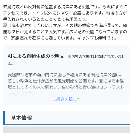
来島海峡とは反対側に位置する海岸にある公園です。砂浜にすぐに
アクセスでき、トイレ以外にシャワー施設もあります。地域の方が
手入れされているとのことでとても綺麗です。
夏は海水浴客でにぎわいますが、その他の季節でも海が見えて、綺
麗な夕日が見えることで人気です。広い芝の公園になっていますの
で、家族連れで遊ぶにも適しています。キャンプも無料です。
AIによる自動生成の説明文
※内容の正確性は保証されていませ
ん。
愛媛県今治市の瀬戸内海に面した場所にある鴨池海岸公園は、
美しい砂浜と松林が広がる風光明媚な公園です。夏には海水浴
場として多くの人で賑わい、白い砂浜と青い海のコントラスト
が美しいです。
...続きを読む
園内にはキャンプ場やバーベキュー施設もあり、アウトドアレ
ジャーを楽しむこともできます。また、海沿いをサイクリング
基本情報
したり、遊歩道を散歩したりするのもおすすめです。夕暮れ時
には、瀬戸内海に沈む夕陽を眺めることができ、ロマンチック
な雰囲気に包まれます。