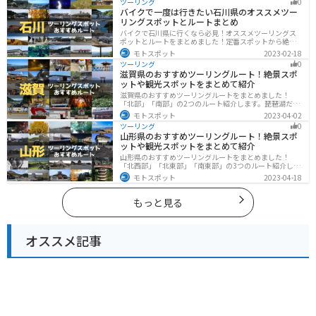
ツーリング
0
ットが多数あります。バイクで近畿にツーリングに行く
バイクで一度は行きたい石川県のオススメツー
際は参考にしてください。
リングスポットとルートまとめ
バイクで石川県に行くなら必見！オススメツーリングス
ポットとルートをまとめました！定番スポットから絶景
スポット、温泉、海、グルメなど様々なジャンルで楽し
モトスポット
2023-02-18
めます。バイクで石川ツーリングに行こうと思っている
ツーリング
0
人は、参考にしてください。
滋賀県のおすすめツーリングルート！絶景スポ
ットや観光スポットをまとめて紹介
滋賀県のおすすめツーリングルートをまとめました！
「北部」「南部」の2つのルート紹介します。琵琶湖だけ
でなく、比叡山ドライブウェイなどの山を楽しめるスポ
モトスポット
2023-04-02
ットも多数あります。バイクで滋賀県にツーリングに行
ツーリング
0
く際は参考にしてください。
山形県のおすすめツーリングルート！絶景スポ
ットや観光スポットをまとめて紹介
山形県のおすすめツーリングルートをまとめました！
「北西部」「北東部」「南東部」の3つのルート紹介しま
す。豊かな自然と歴史的な観光スポット、山と海どちら
モトスポット
2023-04-18
も堪能できるスポットが多数あります。バイクで山形県
にツーリングに行く際は参考にしてください。
もっと見る
オススメ記事