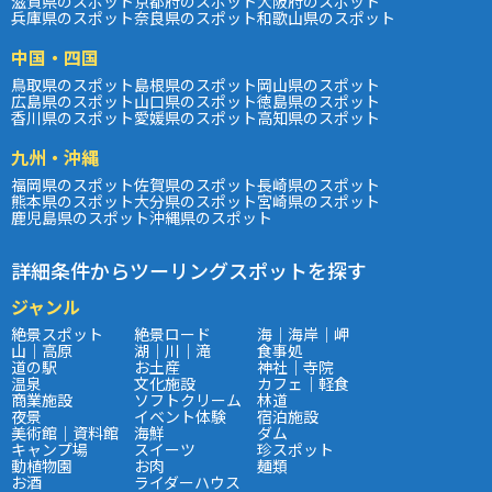
滋賀県のスポット
京都府のスポット
大阪府のスポット
兵庫県のスポット
奈良県のスポット
和歌山県のスポット
中国・四国
鳥取県のスポット
島根県のスポット
岡山県のスポット
広島県のスポット
山口県のスポット
徳島県のスポット
香川県のスポット
愛媛県のスポット
高知県のスポット
九州・沖縄
福岡県のスポット
佐賀県のスポット
長崎県のスポット
熊本県のスポット
大分県のスポット
宮崎県のスポット
鹿児島県のスポット
沖縄県のスポット
詳細条件からツーリングスポットを探す
ジャンル
絶景スポット
絶景ロード
海｜海岸｜岬
山｜高原
湖｜川｜滝
食事処
道の駅
お土産
神社｜寺院
温泉
文化施設
カフェ｜軽食
商業施設
ソフトクリーム
林道
夜景
イベント体験
宿泊施設
美術館｜資料館
海鮮
ダム
キャンプ場
スイーツ
珍スポット
動植物園
お肉
麺類
お酒
ライダーハウス