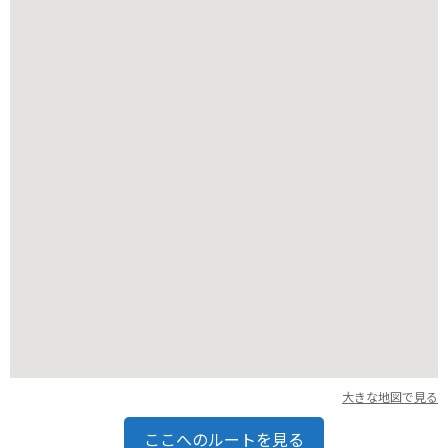
バイクで訪れる場合、公園内に無料の駐車場があります。海岸
線沿いの道は、景色も良くツーリングにも最適です。ただし、
夏などの観光シーズン中は混雑が予想されるので、時間に余裕
を持って訪れることをおすすめします。
大きな地図で見る
ここへのルートを見る