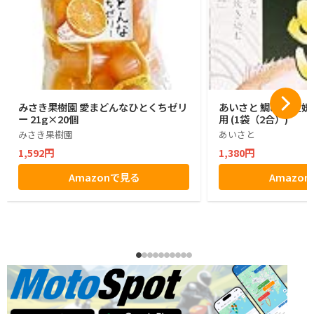
みさき果樹園 愛まどんなひとくちゼリ
あいさと 鯛めし 愛媛
ー 21g×20個
用 (1袋（2合）)
みさき果樹園
あいさと
1,592円
1,380円
Amazonで見る
Amazo