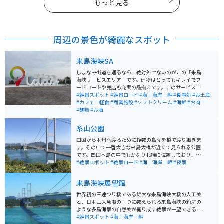
もっと見る
周辺の景色が綺麗なスポット
来島海峡SA
しまなみ街道を通るなら、絶対外せないのがこの「来島
海峡サービスエリア」です。建物はとってもキレイでフ
ードコートや売店も充実の品揃えです。このサービスエ
リアならではの蛇口から出るみかんジュースは、観光客
#絶景スポット
#絶景ロード
#海｜海岸｜岬
#食事処
#お土産
に人気です。しまなみのオブジェもあり、展望テラスか
#カフェ｜軽食
#商業施設
#ソフトクリーム
#海鮮
#お肉
ら眺める瀬戸内海の風景は、とても穏やかで心に残る旅
#麺類
#お酒
の記念になります。
糸山公園
四国から本州へ渡るために複数の島々を橋で渡り継ぎま
す。その中で一番大きな来島大橋が近くで見られる公園
です。四国本島の中でもかなり北端に位置しており、と
ころどころ海に面しておりたどり着くまでの道も爽快に
#絶景スポット
#絶景ロード
#海｜海岸｜岬
#夜景
走ることができます。
来島海峡展望館
世界初の三連つり橋である雄大な来島海峡大橋の人工美
と、日本三大急潮の一つに数えられる来島海峡の箱庭の
ような多島海景の自然美が織り成す絶景が一望できるス
ポットです。壮大で海の色がきれい。天気の良い日は、
#絶景スポット
#海｜海岸｜岬