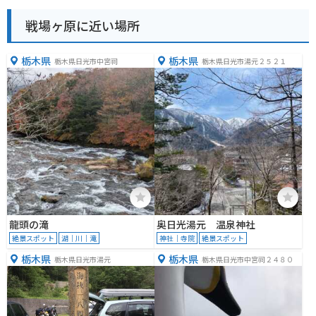
戦場ヶ原に近い場所
栃木県
栃木県
栃木県日光市中宮祠
栃木県日光市湯元２５２１
龍頭の滝
奥日光湯元 温泉神社
絶景スポット
湖｜川｜滝
神社｜寺院
絶景スポット
栃木県
栃木県
栃木県日光市湯元
栃木県日光市中宮祠２４８０