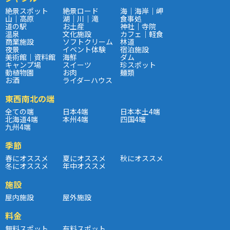
絶景スポット
絶景ロード
海｜海岸｜岬
山｜高原
湖｜川｜滝
食事処
道の駅
お土産
神社｜寺院
温泉
文化施設
カフェ｜軽食
商業施設
ソフトクリーム
林道
夜景
イベント体験
宿泊施設
美術館｜資料館
海鮮
ダム
キャンプ場
スイーツ
珍スポット
動植物園
お肉
麺類
お酒
ライダーハウス
東西南北の端
全ての端
日本4端
日本本土4端
北海道4端
本州4端
四国4端
九州4端
季節
春にオススメ
夏にオススメ
秋にオススメ
冬にオススメ
年中オススメ
施設
屋内施設
屋外施設
料金
無料スポット
有料スポット