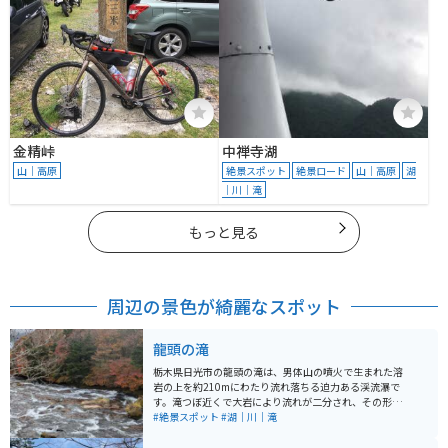
金精峠
中禅寺湖
山｜高原
絶景スポット
絶景ロード
山｜高原
湖
｜川｜滝
もっと見る
周辺の景色が綺麗なスポット
龍頭の滝
栃木県日光市の龍頭の滝は、男体山の噴火で生まれた溶
岩の上を約210mにわたり流れ落ちる迫力ある渓流瀑で
す。滝つぼ近くで大岩により流れが二分され、その形が
竜の頭に見えることから名が付いたといわれています。
#絶景スポット
#湖｜川｜滝
春の新緑、夏の涼しさ、秋の紅葉と季節ごとに異なる景
観が楽しめ、特に紅葉時期は渓谷の色彩が美しく人気で