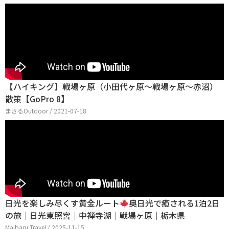
【ハイキング】戦場ヶ原（小田代ヶ原〜戦場ヶ原〜赤沼）
散策【GoPro 8】
まさるOutdoor / 2021-07-18
日光を楽しみ尽くす黄金ルート
奥日光で癒される1泊2日
の旅｜日光東照宮｜中禅寺湖｜戦場ヶ原｜栃木県
Maibaru Travel / 2025-11-15