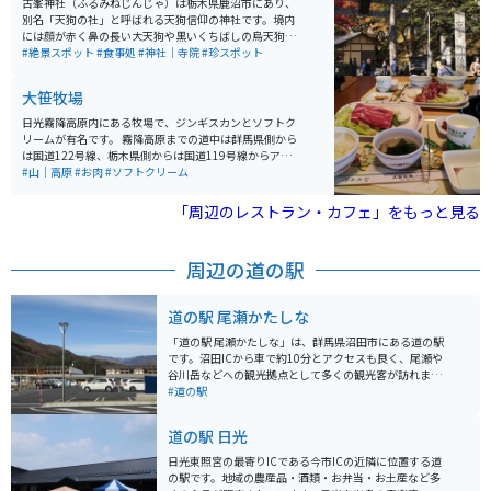
古峯神社（ふるみねじんじゃ）は栃木県鹿沼市にあり、
別名「天狗の社」と呼ばれる天狗信仰の神社です。境内
には顔が赤く鼻の長い大天狗や黒いくちばしの烏天狗な
ど所狭しとたくさんの天狗様が飾られています。 川の向
#絶景スポット
#食事処
#神社｜寺院
#珍スポット
こうには、「古峯園（こほえん）という敷地約99000平
方メートル（30000坪）の廻遊式日本庭園があります。
大笹牧場
紅葉の名所として知られています。
日光霧降高原内にある牧場で、ジンギスカンとソフトク
リームが有名です。 霧降高原までの道中は群馬県側から
は国道122号線、栃木県側からは国道119号線からアク
セス出来ます。駐車場も広いです。 周辺には、日光東照
#山｜高原
#お肉
#ソフトクリーム
宮やいろは坂、中禅寺湖、日光市内から霧降高原へアク
セスするワインディングロードなどツーリングスポット
「周辺のレストラン・カフェ」をもっと見る
も多数あります。
周辺の道の駅
道の駅 尾瀬かたしな
「道の駅 尾瀬かたしな」は、群馬県沼田市にある道の駅
です。沼田ICから車で約10分とアクセスも良く、尾瀬や
谷川岳などへの観光拠点として多くの観光客が訪れま
す。 道の駅には、地元の新鮮な野菜や果物を販売する農
#道の駅
産物直売所、蕎麦やうどんが味わえる食事処、お土産コ
ーナーなどがあります。 特に人気なのが、地元産のそば
道の駅 日光
粉を使用した手打ち蕎麦です。 また、道の駅に隣接して
「かたしなエコミュージアムセンター」があり、尾瀬や
日光東照宮の最寄りICである今市ICの近隣に位置する道
谷川岳の自然、動植物について学ぶことができます。 バ
の駅です。地域の農産品・酒類・お弁当・お土産など多
イクで訪れる場合、道の駅には広い駐車場が完備されて