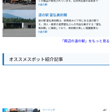
くの食品が販売されています。日光市出身の音楽家であ
いるので安心です。尾瀬方面へは国道401号線を走り、
り、多くの演歌の名曲を生み出した船村徹さんの記念ミ
#道の駅
途中には温泉施設もあるのでツーリングにも最適なエリ
ュージアムが併設されています。
アです。
道の駅 富弘美術館
道の駅 富弘美術館は、群馬県みどり市にある道の駅で
す。 詩人・画家の星野富弘さんの作品を展示する「富弘
美術館」に隣接しており、美術館の美しい庭園散策も楽
しめます。 館内には、地元の新鮮な農産物を販売する直
#道の駅
売所や、地元食材を使った料理を提供するレストランが
あります。 バイクで訪れる場合は、道の駅に隣接する駐
「周辺の道の駅」をもっと見る
車場にバイク専用の駐車スペースがあります。 周辺に
は、草木ダムやわたらせ渓谷鐵道など、自然豊かな観光
スポットが多く点在しているので、ツーリングの拠点と
しても最適です。 地元の名産品としては、こんにゃくや
オススメスポット紹介記事
麦きりなどの麺類、ゆばなどが有名です。 また、道の駅
周辺には、これらの名産品を販売する店や、地元食材を
使った料理を提供する飲食店も数多くあります。
ツーリング
0