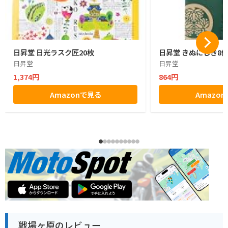
日昇堂 日光ラスク匠20枚
日昇堂 きぬにしき8
日昇堂
日昇堂
1,374円
864円
Amazonで見る
Amazo
戦場ヶ原のレビュー