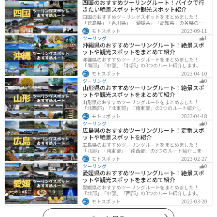
四国のおすすめツーリングルート！バイクで行
きたい絶景スポットや観光スポット紹介
四国のおすすめツーリングスポットをまとめました！
「徳島県」「香川県」「愛媛県」「高知県」の各県の観
光地紹介します。自然豊かな山々や湖、温泉地が点在
モトスポット
2023-09-11
し、四季折々の景色を楽しめるスポットが多数ありま
ツーリング
1
す。バイクで四国にツーリングに行く際は参考にしてく
沖縄県のおすすめツーリングルート！絶景スポ
ださい。
ットや観光スポットをまとめて紹介
沖縄県のおすすめツーリングルートをまとめました！
「南部」「中部」「北部」の3つのルート紹介します。美
しいビーチや歴史と文化に溢れたスポットが多数あり、
モトスポット
2023-04-10
様々な楽しみ方ができます。バイクで沖縄県にツーリン
ツーリング
0
グに行く際は参考にしてください。
山形県のおすすめツーリングルート！絶景スポ
ットや観光スポットをまとめて紹介
山形県のおすすめツーリングルートをまとめました！
「北西部」「北東部」「南東部」の3つのルート紹介しま
す。豊かな自然と歴史的な観光スポット、山と海どちら
モトスポット
2023-04-18
も堪能できるスポットが多数あります。バイクで山形県
ツーリング
0
にツーリングに行く際は参考にしてください。
広島県のおすすめツーリングルート！定番スポ
ットや絶景スポットを紹介
広島県のおすすめツーリングルートをまとめました！
「北部」「南東部」「南西部」の3つのルート紹介しま
す。自然豊かな山と海だけでなく、歴史的価値のある建
モトスポット
2023-02-27
造物も多数あるので、飽きることなくツーリングを堪能
ツーリング
0
できます。バイクで広島県にツーリングに行く際は参考
愛媛県のおすすめツーリングルート！絶景スポ
にしてください。
ットや観光スポットをまとめて紹介
愛媛県のおすすめツーリングルートをまとめました！
「北部」「中部」「西部」の3つのルート紹介します。山
や海といった自然だけでなく、気軽に渡れる島もあり
モトスポット
2023-03-20
様々な楽しみ方ができます。バイクで愛媛県にツーリン
グに行く際は参考にしてください。