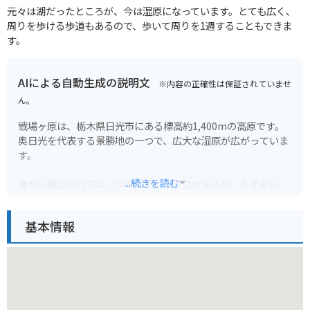
元々は湖だったところが、今は湿原になっています。とても広く、
周りを歩ける歩道もあるので、歩いて周りを1週することもできま
す。
AIによる自動生成の説明文
※内容の正確性は保証されていませ
ん。
戦場ヶ原は、栃木県日光市にある標高約1,400mの高原です。
奥日光を代表する景勝地の一つで、広大な湿原が広がっていま
す。
...続きを読む
春から秋にかけては、ワタスゲ、ニッコウキスゲ、ホザキシモ
ツケなど、様々な花が咲き乱れ、多くのハイカーで賑わいま
す。特に、6月中旬から7月上旬にかけて見頃を迎えるニッコウ
基本情報
キスゲの大群落は圧巻です。
戦場ヶ原には、自然研究路として整備されたハイキングコース
がいくつかあり、初心者から上級者まで楽しむことができま
す。周囲を山に囲まれた盆地のような地形のため、風の影響を
受けにくく、バイクで走るのにも最適な場所です。ただし、野