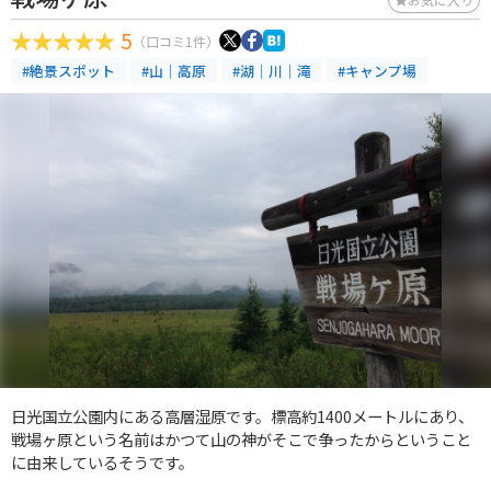
5
（口コミ1件）
#絶景スポット
#山｜高原
#湖｜川｜滝
#キャンプ場
日光国立公園内にある高層湿原です。標高約1400メートルにあり、
戦場ヶ原という名前はかつて山の神がそこで争ったからということ
に由来しているそうです。