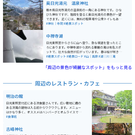
奥日光湯元 温泉神社
す。滝のすぐそばには茶屋があり、上から滝を眺められ
る展望スポットとしても人気があります。駐車場が整備
栃木県日光市湯元の温泉街の一角にある神社です。 ひな
されているためバイクでも訪れやすく、周辺には中禅寺
びた神社ですが、階段を登ると奥日光湯元の景色が一望
湖や戦場ヶ原などツーリングに最適な景勝地がそろって
できます。 近くには、無料の駐車場や公衆トイレもある
います。
ほか、カフェもあります。 温泉宿、立ち寄り湯がたくさ
#神社｜寺院
#絶景スポット
んあるのでツーリングで疲れた体を癒すのにはもってこ
いです。
中禅寺湖
日光東照宮からさらに山へ登り、急な坂道を登ったとこ
ろにあります。中禅寺湖から流れる華厳の滝は有名スポ
ットで、壮大な自然が広がっています。 春は桜が咲き誇
り、夏には青々とした木々が生茂り、秋は紅葉で山一面
#絶景スポット
#絶景ロード
#山｜高原
#湖｜川｜滝
が色づき、四季折々の楽しみ方ができます。
「周辺の景色が綺麗なスポット」をもっと見る
周辺のレストラン・カフェ
明治の館
日光東照宮付近にある洋食屋さんです。広い敷地に趣の
ある洋風の建物は入る前からワクワクします。メニュー
はかなり多く、オススメはハンバーグとオムライスで
す。昔ながらの味わいで、明治時代にタイムスリッフし
#食事処
たような感覚を味わえます。デザートはチーズケーキが
有名で程よい甘さと酸味が癖になります。チーズケーキ
古峰神社
は持ち帰りもあるので、自宅でも楽しめます。