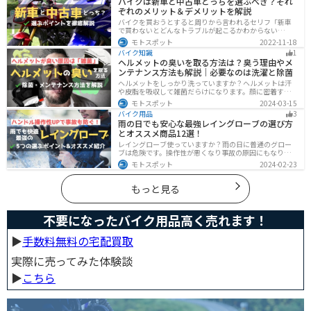
バイクは新車と中古車どっちを選ぶべき？それ
ぞれのメリット＆デメリットを解説
バイクを買おうとすると周りから言われるセリフ「新車
で買わないとどんなトラブルが起こるかわからない
ぞ！」「いやいや、どうせ転ぶんだから中古車で十分
モトスポット
2022-11-18
だ！」…いろんな意見があるから迷いますよね。でも新
バイク知識
1
車と中古車、どちらにも良い点と悪い点があるんです。
ヘルメットの臭いを取る方法は？臭う理由やメ
それぞれの特徴について解説します。
ンテナンス方法も解説｜必要なのは洗濯と除菌
ヘルメットをしっかり洗っていますか？ヘルメットは汗
や皮脂を吸収して雑菌だらけになります。顔に密着する
物なのでしっかりと除菌・消臭をする必要があります。
モトスポット
2024-03-15
この記事では、ヘルメットをまるっと綺麗にする方法を
バイク用品
3
まとめました。まだメンテナンスをしたことがないとい
雨の日でも安心な最強レイングローブの選び方
う人はぜひ参考にしてください。
とオススメ商品12選！
レイングローブ使っていますか？雨の日に普通のグロー
ブは危険です。操作性が悪くなり事故の原因にもなりま
す。安全と快適に運転するためにもしっかりとしたレイ
モトスポット
2024-02-23
ングローブを準備しておきましょう。この記事ではレイ
ングローブの選び方とオススメを紹介します。
もっと見る
不要になったバイク用品高く売れます！
▶︎
手数料無料の宅配買取
実際に売ってみた体験談
▶︎
こちら