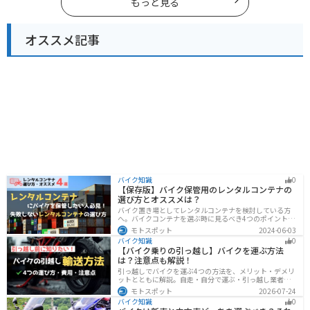
もっと見る
オススメ記事
バイク知識
0
【保存版】バイク保管用のレンタルコンテナの
選び方とオススメは？
バイク置き場としてレンタルコンテナを検討している方
へ。バイクコンテナを選ぶ時に見るべき4つのポイントと
オススメのレンタルコンテナ会社を徹底解説。これさえ
モトスポット
2024-06-03
読めば自分に最適なレンタルコンテナを見つけることが
バイク知識
0
できます。
【バイク乗りの引っ越し】バイクを運ぶ方法
は？注意点も解説！
引っ越しでバイクを運ぶ4つの方法を、メリット・デメリ
ットとともに解説。自走・自分で運ぶ・引っ越し業者・
バイク専門業者の選び方や輸送時の注意点、駐輪場所の
モトスポット
2026-07-24
確保、住所変更など必要な手続きも紹介します。
バイク知識
0