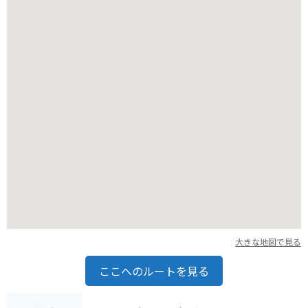
キングやスキーなどのアクティビティを楽しむこともできま
す。
バイクで訪れる場合、いろは坂や金精道路など、周辺にはワイ
ンディングロードが数多くあります。絶景スポットも多いの
で、ツーリングにも最適です。ただし、山岳道路のため、天候
や路面状況には十分注意してください。
大きな地図で見る
ここへのルートを見る