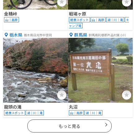
金精峠
戦場ヶ原
山｜高原
絶景スポット
山｜高原
湖｜川｜滝
キ
ャンプ場
栃木県
群馬県
栃木県日光市中宮祠
群馬県利根郡片品村東小川
龍頭の滝
丸沼
絶景スポット
湖｜川｜滝
山｜高原
湖｜川｜滝
もっと見る