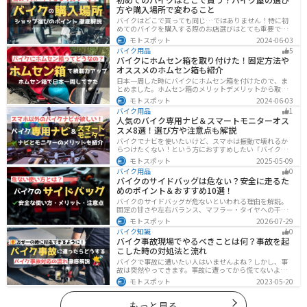
方や購入場所で変わること
バイクはどこで買っても同じ…ではありません！特に初
めてのバイクを購入する際のお店選びはとても重要で
す。どんなお店で購入するのがベストなのか？失敗しな
モトスポット
2024-06-03
いお店選びのポイントをまとめます。
バイク用品
5
バイクにホムセン箱を取り付けた！固定方法や
オススメのホムセン箱も紹介
日本一周した時にバイクにホムセン箱を付けたので、ま
とめました。ホムセン箱のメリットデメリットから取り
付け方法、実際につけてどううだったのか、オススメの
モトスポット
2024-06-03
ホムセン箱まで全て解説します。バイクにホムセン箱を
バイク用品
1
付けたいと思っている人はぜひ参考にしてください。
人気のバイク専用ナビ＆スマートモニターオス
スメ8選！選び方や注意点も解説
バイクでナビを使いたいけど、スマホは振動で壊れるか
らつけたくない！という方におすすめしたい「バイク専
用ナビ」と「スマートモニター」をまとめてご紹介しま
モトスポット
2025-05-09
す。専用ナビなら耐久性もあり、オフラインでも使える
バイク用品
0
ので安心です。スマートモニターは、スマホと連動させ
バイクのサイドバッグは危ない？安全に走るた
てスマホの機能をそのまま利用できます。ドラレコや死
めのポイント＆おすすめ10選！
角警告、駐車場の振動検知など様々な便利機能も搭載さ
れています。
バイクのサイドバッグが危ないといわれる理由を解説。
固定の甘さや左右バランス、マフラー・タイヤへの干
渉、横幅の変化など安全上の注意点に加え、メリット・
モトスポット
2026-07-29
デメリット、容量・素材・防水性を踏まえた選び方、お
バイク知識
0
すすめのサイドバッグ10選を紹介します。
バイク事故現場でやるべきことは何？事故を起
こした時の対処法と流れ
バイクで事故に遭いたい人はいませんよね？しかし、事
故は突然やってきます。事故に遭ってから慌てないよう
に対処法を知っておきましょう。自分が加害者になった
モトスポット
2023-05-20
時、被害者になった時、それぞれどんな対応をすれば良
いのかまとめました。
もっと見る