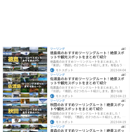
ツーリング
0
徳島県のおすすめツーリングルート！絶景スポ
ットや観光スポットをまとめて紹介
徳島県のおすすめツーリングルートをまとめました！
「東部」「西部」の2つのルート紹介します。有名なうず
しおや山を中心とした自然豊かなスポットが多数ありま
モトスポット
2023-04-04
す。バイクで徳島県にツーリングに行く際は参考にして
ツーリング
0
ください。
佐渡島のおすすめツーリングルート！絶景スポ
ットや観光スポットをまとめて紹介
佐渡島のおすすめツーリングルートをまとめました！
「北部」「南部」の2つのルート紹介します。豊かな自然
と歴史的なスポット、トキなどの貴重な動物を見られる
モトスポット
2023-04-23
スポットが多数あります。バイクで佐渡島にツーリング
ツーリング
1
に行く際は参考にしてください。
秋田のおすすめツーリングルート！絶景スポッ
トや観光スポットをまとめて紹介
秋田県のおすすめツーリングルートをまとめました！
「北部」「中部」「西部」の3つのルート紹介します。自
然豊かな山々や湖、温泉地が点在し、四季折々の景色を
モトスポット
2023-04-19
楽しめるスポットが多数あります。バイクで秋田県にツ
ツーリング
1
ーリングに行く際は参考にしてください。
青森のおすすめツーリングルート！絶景スポッ