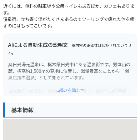
近くには、無料の駐車場や公衆トイレもあるほか、カフェもありま
す。
温泉宿、立ち寄り湯がたくさんあるのでツーリングで疲れた体を癒
すのにはもってこいです。
AIによる自動生成の説明文
※内容の正確性は保証されていませ
ん。
奥日光湯元温泉は、栃木県日光市にある温泉街です。男体山の
麓、標高約1,500mの高地に位置し、湯量豊富なことから「関
東屈指の温泉」として知られています。
...続きを読む
温泉街の中心には、湯元温泉の源泉であり、温泉や山の神様と
して信仰を集める「湯元温泉神社」があります。創建は788年
と伝えられ、1200年以上の歴史があります。毎年4月と11月に
基本情報
は、温泉の恵みへの感謝と、温泉街の繁栄を祈願する祭事が行
われます。
温泉街には、趣の異なる旅館やホテルが立ち並び、日帰り入浴
施設もあります。湯巡りを楽しんだり、雄大な自然の中でハイ