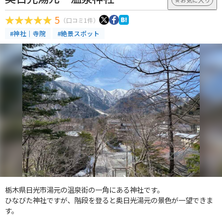
5
（口コミ1件）
#神社｜寺院
#絶景スポット
栃木県日光市湯元の温泉街の一角にある神社です。
ひなびた神社ですが、階段を登ると奥日光湯元の景色が一望できま
す。