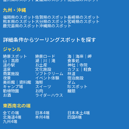
九州・沖縄
福岡県のスポット
佐賀県のスポット
長崎県のスポット
熊本県のスポット
大分県のスポット
宮崎県のスポット
鹿児島県のスポット
沖縄県のスポット
詳細条件からツーリングスポットを探す
ジャンル
絶景スポット
絶景ロード
海｜海岸｜岬
山｜高原
湖｜川｜滝
食事処
道の駅
お土産
神社｜寺院
温泉
文化施設
カフェ｜軽食
商業施設
ソフトクリーム
林道
夜景
イベント体験
宿泊施設
美術館｜資料館
海鮮
ダム
キャンプ場
スイーツ
珍スポット
動植物園
お肉
麺類
お酒
ライダーハウス
東西南北の端
全ての端
日本4端
日本本土4端
北海道4端
本州4端
四国4端
九州4端