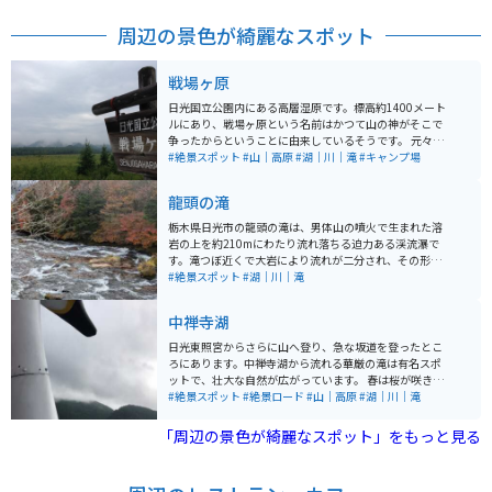
周辺の景色が綺麗なスポット
戦場ヶ原
日光国立公園内にある高層湿原です。標高約1400メート
ルにあり、戦場ヶ原という名前はかつて山の神がそこで
争ったからということに由来しているそうです。 元々は
湖だったところが、今は湿原になっています。とても広
#絶景スポット
#山｜高原
#湖｜川｜滝
#キャンプ場
く、周りを歩ける歩道もあるので、歩いて周りを1週す
ることもできます。
龍頭の滝
栃木県日光市の龍頭の滝は、男体山の噴火で生まれた溶
岩の上を約210mにわたり流れ落ちる迫力ある渓流瀑で
す。滝つぼ近くで大岩により流れが二分され、その形が
竜の頭に見えることから名が付いたといわれています。
#絶景スポット
#湖｜川｜滝
春の新緑、夏の涼しさ、秋の紅葉と季節ごとに異なる景
観が楽しめ、特に紅葉時期は渓谷の色彩が美しく人気で
中禅寺湖
す。滝のすぐそばには茶屋があり、上から滝を眺められ
る展望スポットとしても人気があります。駐車場が整備
日光東照宮からさらに山へ登り、急な坂道を登ったとこ
されているためバイクでも訪れやすく、周辺には中禅寺
ろにあります。中禅寺湖から流れる華厳の滝は有名スポ
湖や戦場ヶ原などツーリングに最適な景勝地がそろって
ットで、壮大な自然が広がっています。 春は桜が咲き誇
います。
り、夏には青々とした木々が生茂り、秋は紅葉で山一面
#絶景スポット
#絶景ロード
#山｜高原
#湖｜川｜滝
が色づき、四季折々の楽しみ方ができます。
「周辺の景色が綺麗なスポット」をもっと見る