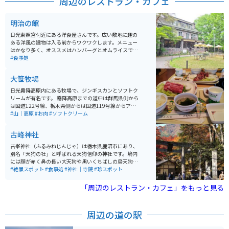
周辺のレストラン・カフェ
明治の館
日光東照宮付近にある洋食屋さんです。広い敷地に趣の
ある洋風の建物は入る前からワクワクします。メニュー
はかなり多く、オススメはハンバーグとオムライスで
す。昔ながらの味わいで、明治時代にタイムスリッフし
#食事処
たような感覚を味わえます。デザートはチーズケーキが
有名で程よい甘さと酸味が癖になります。チーズケーキ
大笹牧場
は持ち帰りもあるので、自宅でも楽しめます。
日光霧降高原内にある牧場で、ジンギスカンとソフトク
リームが有名です。 霧降高原までの道中は群馬県側から
は国道122号線、栃木県側からは国道119号線からアク
セス出来ます。駐車場も広いです。 周辺には、日光東照
#山｜高原
#お肉
#ソフトクリーム
宮やいろは坂、中禅寺湖、日光市内から霧降高原へアク
セスするワインディングロードなどツーリングスポット
古峰神社
も多数あります。
古峯神社（ふるみねじんじゃ）は栃木県鹿沼市にあり、
別名「天狗の社」と呼ばれる天狗信仰の神社です。境内
には顔が赤く鼻の長い大天狗や黒いくちばしの烏天狗な
ど所狭しとたくさんの天狗様が飾られています。 川の向
#絶景スポット
#食事処
#神社｜寺院
#珍スポット
こうには、「古峯園（こほえん）という敷地約99000平
方メートル（30000坪）の廻遊式日本庭園があります。
「周辺のレストラン・カフェ」をもっと見る
紅葉の名所として知られています。
周辺の道の駅