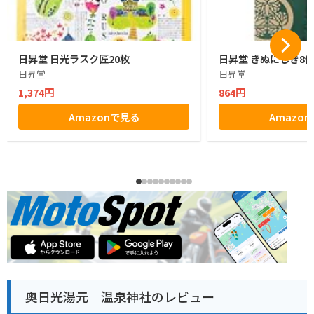
日昇堂 日光ラスク匠20枚
日昇堂 きぬにしき8
日昇堂
日昇堂
1,374円
864円
Amazonで見る
Amazo
奥日光湯元 温泉神社のレビュー