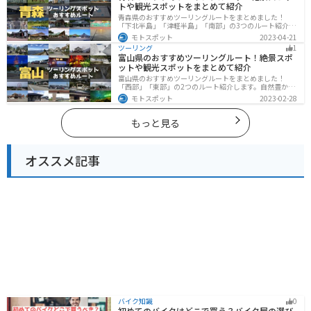
トや観光スポットをまとめて紹介
青森県のおすすめツーリングルートをまとめました！
「下北半島」「津軽半島」「南部」の3つのルート紹介し
ます。自然に恵まれた風光明媚な景色や歴史文化に触れ
モトスポット
2023-04-21
られる観光スポットが多くあります。バイクで青森県に
ツーリング
1
ツーリングに行く際は参考にしてください。
富山県のおすすめツーリングルート！絶景スポ
ットや観光スポットをまとめて紹介
富山県のおすすめツーリングルートをまとめました！
「西部」「東部」の2つのルート紹介します。自然豊かな
山と海、温泉が充実しており、美術館などもあるので、
モトスポット
2023-02-28
自然を満喫するツーリングができます。バイクで富山県
にツーリングに行く際は参考にしてください。
もっと見る
オススメ記事
バイク知識
0
初めてのバイクはどこで買う？バイク屋の選び