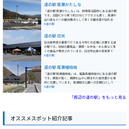
道の駅 尾瀬かたしな
「道の駅 尾瀬かたしな」は、群馬県沼田市にある道の駅
です。沼田ICから車で約10分とアクセスも良く、尾瀬や
谷川岳などへの観光拠点として多くの観光客が訪れま
す。 道の駅には、地元の新鮮な野菜や果物を販売する農
#道の駅
産物直売所、蕎麦やうどんが味わえる食事処、お土産コ
ーナーなどがあります。 特に人気なのが、地元産のそば
道の駅 日光
粉を使用した手打ち蕎麦です。 また、道の駅に隣接して
「かたしなエコミュージアムセンター」があり、尾瀬や
日光東照宮の最寄りICである今市ICの近隣に位置する道
谷川岳の自然、動植物について学ぶことができます。 バ
の駅です。地域の農産品・酒類・お弁当・お土産など多
イクで訪れる場合、道の駅には広い駐車場が完備されて
くの食品が販売されています。日光市出身の音楽家であ
いるので安心です。尾瀬方面へは国道401号線を走り、
り、多くの演歌の名曲を生み出した船村徹さんの記念ミ
#道の駅
途中には温泉施設もあるのでツーリングにも最適なエリ
ュージアムが併設されています。
アです。
道の駅 尾瀬檜枝岐
「道の駅 尾瀬檜枝岐」は、福島県檜枝岐村にある道の駅
です。標高が高く、周囲を山々に囲まれた自然豊かな場
所に位置しています。 尾瀬国立公園への玄関口として知
られており、多くの登山客が訪れます。また、檜枝岐村
#道の駅
は「檜枝岐歌舞伎」でも有名です。 道の駅には、地元の
食材を使ったレストランや、特産品を販売する売店があ
「周辺の道の駅」をもっと見る
ります。檜枝岐そばや山菜料理などが人気です。バイク
で訪れる場合は、駐車場も広々としているので安心で
す。 周辺には、温泉施設やキャンプ場などもありますの
で、観光の拠点としても最適です。
オススメスポット紹介記事