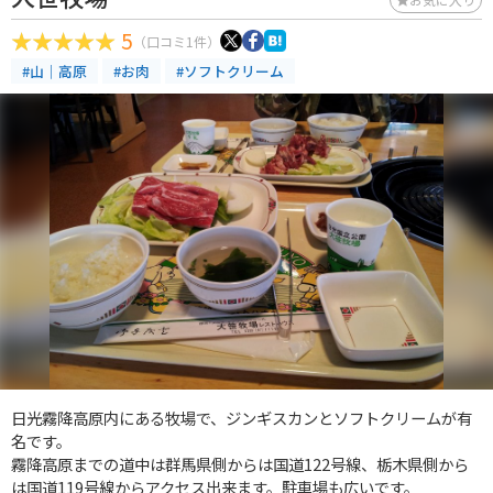
5
（口コミ1件）
#山｜高原
#お肉
#ソフトクリーム
日光霧降高原内にある牧場で、ジンギスカンとソフトクリームが有
名です。
霧降高原までの道中は群馬県側からは国道122号線、栃木県側から
は国道119号線からアクセス出来ます。駐車場も広いです。