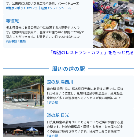
す。公園内には広い芝生広場や遊具、バーベキューエリ
アがあり、家族連れや友人同士で楽しめるレジャースポ
#絶景スポット
#カフェ｜軽食
#ソフトクリーム
ットとして人気です。また、四季折々の自然を感じられ
る散策コースや展望台もあり、晴れた日は日光連山を見
報徳庵
渡せます。春には新緑が秋には紅葉を楽しむことができ
ます。 野菜直売所もあり、新鮮な地元の野菜や、お土産
栃木県日光にある公園の中に位置するお蕎麦やさんで
などを買うこともできます。公園はウォーキングコース
す。建物は古民家風で、客席はお店の中と縁側と2カ所で
にもなっているので自然散策もできます。さらに、パー
選ぶことができます。お天気のいい日であればオススメ
クゴルフ場やテニスコートなどのスポーツ施設も充実し
は断然縁側！昔ながらの雰囲気を味わいながらいただく
#食事処
#麺類
ており、アクティブに過ごしたい人にもオススメの場所
お蕎麦は絶品です。天ぷらもボリューミーで大満足のお
です。公園内には、地域のイベントやフリーマーケット
味です。
「周辺のレストラン・カフェ」をもっと見る
が開催されることもあり、地元住民や観光客に親しまれ
ています。
周辺の道の駅
道の駅 湯西川
道の駅 湯西川は、栃木県日光市にある道の駅です。国道
121号沿いに位置し、鬼怒川温泉や川治温泉、奥鬼怒温
泉郷など多くの温泉地へのアクセスが良い場所にありま
す。 道の駅には、地元の農産物や特産品を販売する直売
#道の駅
所、レストラン、観光案内所などがあります。特産品と
しては、湯西川ダムカレーやゆばなどが有名です。 バイ
道の駅 日光
クで訪れる場合、駐車場も広く、休憩に最適な場所で
す。特に紅葉の時期には、周辺の山々が赤や黄色に色づ
日光東照宮の最寄りICである今市ICの近隣に位置する道
き、絶景を楽しむことができます。また、近くには湯西
の駅です。地域の農産品・酒類・お弁当・お土産など多
川温泉街があり、日帰り温泉も楽しめます。周辺には、
くの食品が販売されています。日光市出身の音楽家であ
湯西川ダムや五十里湖など、自然豊かな観光スポットも
り、多くの演歌の名曲を生み出した船村徹さんの記念ミ
#道の駅