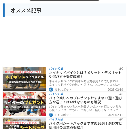
オススメ記事
バイク知識
0
ネイキッドバイクとは？メリット・デメリット
や選び方を徹底解説！
ネイキッドバイクに興味がある方必見！この記事では、
ネイキッドバイクの魅力や選び方、メンテナンス方法な
どを解説しています。実は、ネイキッドバイクは、操作
モトスポット
2025-02-19
性に優れており、初心者にも優しいバイクです。この記
バイク知識
1
事を読めば、ネイキッドバイクへの理解が深まります。
バイク乗りへのプレゼントおすすめ13選！選び
方や送ってはいけないものも解説
バイクに乗っている人へ贈るプレゼントを探している方
必見！ライダーがもらって嬉しい・嬉しくないプレゼン
トをまとめました。選び方やオススメのプレゼントも紹
モトスポット
2024-02-11
介していますので、プレゼント選びの参考にしてくださ
バイク用品
0
い。
バイク用シートバッグおすすめ16選！選び方と
使用時の注意点も紹介