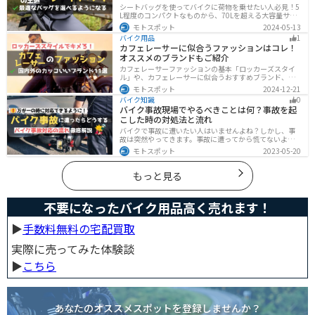
シートバッグを使ってバイクに荷物を乗せたい人必見！5
L程度のコンパクトなものから、70Lを超える大容量サイ
ズまでシートバッグは種類が豊富です。用途に合わせて
モトスポット
2024-05-13
選べば今よりもっと快適に荷物を運ぶことができます。
バイク用品
1
この記事でバッグの種類や選び方、オススメ商品を紹介
カフェレーサーに似合うファッションはコレ！
します。
オススメのブランドもご紹介
カフェレーサーファッションの基本「ロッカーズスタイ
ル」や、カフェレーサーに似合うおすすめブランド、定
番アイテムを詳しく紹介。個性を引き立てるコーデのコ
モトスポット
2024-12-21
ツや季節に合ったアイテム選び、愛車とのマッチング方
バイク知識
0
法も解説します。
バイク事故現場でやるべきことは何？事故を起
こした時の対処法と流れ
バイクで事故に遭いたい人はいませんよね？しかし、事
故は突然やってきます。事故に遭ってから慌てないよう
に対処法を知っておきましょう。自分が加害者になった
モトスポット
2023-05-20
時、被害者になった時、それぞれどんな対応をすれば良
いのかまとめました。
もっと見る
不要になったバイク用品高く売れます！
▶︎
手数料無料の宅配買取
実際に売ってみた体験談
▶︎
こちら
あなたのオススメスポットを登録しませんか？