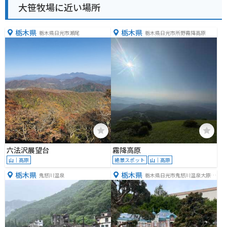
大笹牧場に近い場所
栃木県
栃木県
栃木県日光市瀬尾
栃木県日光市所野霧降高原
六法沢展望台
霧降高原
山｜高原
絶景スポット
山｜高原
栃木県
栃木県
鬼怒川温泉
栃木県日光市鬼怒川温泉大原２
０９−１