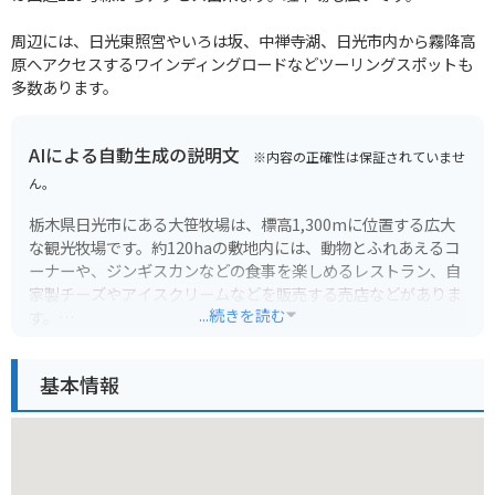
周辺には、日光東照宮やいろは坂、中禅寺湖、日光市内から霧降高
原へアクセスするワインディングロードなどツーリングスポットも
多数あります。
AIによる自動生成の説明文
※内容の正確性は保証されていませ
ん。
栃木県日光市にある大笹牧場は、標高1,300mに位置する広大
な観光牧場です。約120haの敷地内には、動物とふれあえるコ
ーナーや、ジンギスカンなどの食事を楽しめるレストラン、自
家製チーズやアイスクリームなどを販売する売店などがありま
...続きを読む
す。
特に、春から秋にかけての一面緑の牧草地帯は絶景で、多くの
基本情報
観光客が訪れます。また、冬季は雪景色が広がり、スノーシュ
ー体験なども楽しめます。
バイクで行く場合は、いろは坂など山道を通るので、運転には
十分注意が必要です。駐車場は広く、無料で利用できます。標