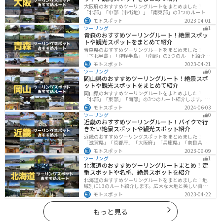
大阪府のおすすめツーリングルートをまとめました！
「北部」「中部（市街地）」「南東部」の3つのルート紹
介します。歴史と近代が融合した魅力的なエリアで様々
モトスポット
2023-04-01
な楽しみ方ができます。バイクで大阪府にツーリングに
ツーリング
1
行く際は参考にしてください。
青森のおすすめツーリングルート！絶景スポッ
トや観光スポットをまとめて紹介
青森県のおすすめツーリングルートをまとめました！
「下北半島」「津軽半島」「南部」の3つのルート紹介し
ます。自然に恵まれた風光明媚な景色や歴史文化に触れ
モトスポット
2023-04-21
られる観光スポットが多くあります。バイクで青森県に
ツーリング
0
ツーリングに行く際は参考にしてください。
岡山県のおすすめツーリングルート！絶景スポ
ットや観光スポットをまとめて紹介
岡山県のおすすめツーリングルートをまとめました！
「北部」「東部」「南部」の3つのルート紹介します。岡
山市や倉敷市など、歴史ある街並みも魅力的で、バイク
モトスポット
2024-06-03
ツーリングに最適なスポットが多数あります。バイクで
ツーリング
0
岡山県にツーリングに行く際は参考にしてください。
近畿のおすすめツーリングルート！バイクで行
きたい絶景スポットや観光スポット紹介
近畿のおすすめツーリングスポットをまとめました！
「滋賀県」「京都府」「大阪府」「兵庫県」「奈良県」
「和歌山」の各県の観光地紹介します。自然豊かな山々
モトスポット
2023-09-09
や湖、温泉地が点在し、四季折々の景色を楽しめるスポ
ツーリング
1
ットが多数あります。バイクで近畿にツーリングに行く
北海道のおすすめツーリングルートまとめ！定
際は参考にしてください。
番スポットや名所、絶景スポットを紹介
北海道のおすすめツーリングルートをまとめました！地
域別に13のルート紹介します。広大な大地と美しい自然
が広がり、四季折々の魅力を楽しめる観光スポットが数
モトスポット
2023-04-22
多くあります。バイクで北海道にツーリングに行く際は
参考にしてください。
もっと見る