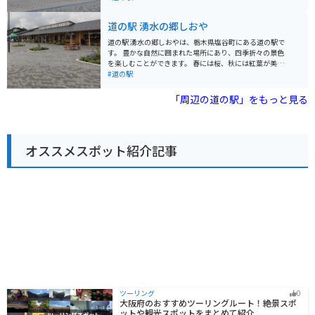
多いので、ツーリングの拠点としてもおすすめです。
ュージアムが併設されています。
道の駅 湧水の郷しおや
道の駅 湧水の郷しおやは、栃木県塩谷町にある道の駅で
す。 豊かな自然に囲まれた場所にあり、四季折々の景色
を楽しむことができます。 春には桜、秋には紅葉が美し
く、多くの観光客が訪れます。 また、道の駅に隣接して
#道の駅
「尚仁沢はーとらんど」という公園があり、アスレチッ
ク広場や釣り堀、バーベキュー施設などが充実してお
「周辺の道の駅」をもっと見る
り、家族連れに人気です。 バイクで訪れる場合、駐車場
も広く停めやすいので安心です。 周辺には、塩谷町のシ
ンボルである「尚仁沢湧水群」や、温泉施設「尚仁沢温
泉 はーとらんどゆずの湯」など、観光スポットも点在し
オススメスポット紹介記事
ています。 地元の名産品としては、新鮮な野菜や果物、
山菜、きのこなどが販売されています。 特に、塩谷町産
のトマトは甘くて味が濃いと評判です。 また、地元の食
材を使った料理を提供するレストランもあり、人気メニ
ューの「きのこそば」は、地元産のきのこがたっぷり入
っていておすすめです。 周辺道路は、山間部を通るため
カーブが多いですが、交通量は比較的少なく、走りやす
い道が多いです。 ただし、秋は紅葉シーズンとなるた
め、週末は渋滞が発生することもありますので、時間に
余裕を持って訪れることをおすすめします。
ツーリング
0
大阪府のおすすめツーリングルート！絶景スポ
ットや観光スポットをまとめて紹介