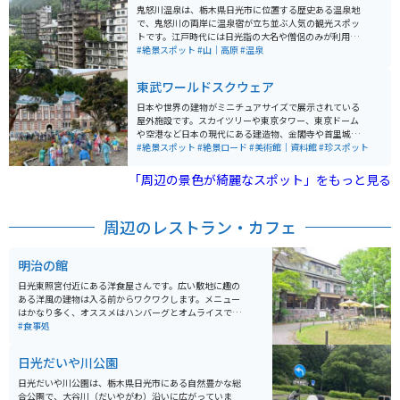
ます。高原道路は走りやすく、カーブが続く爽快なルー
鬼怒川温泉は、栃木県日光市に位置する歴史ある温泉地
トでバイクツーリングにも最適。霧が立ち込める幻想的
で、鬼怒川の両岸に温泉宿が立ち並ぶ人気の観光スポッ
な景色に出会えることもあり、写真好きにも人気のスポ
トです。江戸時代には日光詣の大名や僧侶のみが利用で
ットです。
きた高貴な温泉として知られていましたが、明治以降に
#絶景スポット
#山｜高原
#温泉
一般開放され、多くの人々に親しまれるようになりまし
た。バブル時代はとても弾けていた高級温泉街ですが、
東武ワールドスクウェア
現在その多くは衰退、その跡が残っているのも見どころ
です。 泉質はアルカリ性単純温泉で、肌に優しく、疲労
日本や世界の建物がミニチュアサイズで展示されている
回復やリウマチ、神経痛などに効能があるとされていま
屋外施設です。スカイツリーや東京タワー、東京ドーム
す。温泉街では、鬼怒川の渓谷美を楽しみながら露天風
や空港など日本の現代にある建造物、金閣寺や首里城の
呂に浸かることができ、四季折々の自然の美しさが魅力
日本の世界遺産などが見られます。 日本以外のエリアが
#絶景スポット
#絶景ロード
#美術館｜資料館
#珍スポット
です。周辺には、東武ワールドスクウェアや日光江戸村
7割ほどあり、アメリカの街並み、ピラミッドやスフィ
などの観光スポットも多く、温泉と観光の両方を楽しめ
ンク、ヨーロッパエリアだとエッフェル塔、ピサの斜
「周辺の景色が綺麗なスポット」をもっと見る
る温泉地として、年間を通じて多くの観光客が訪れま
塔、コロッセオなどがあります。 1度に様々な世界遺産
す。
が見れるのがとても楽しいです。人のジオラマもたくさ
んいるので写真の撮り方を工夫すれば、本当に行ってい
周辺のレストラン・カフェ
るかのように撮れます。
明治の館
日光東照宮付近にある洋食屋さんです。広い敷地に趣の
ある洋風の建物は入る前からワクワクします。メニュー
はかなり多く、オススメはハンバーグとオムライスで
す。昔ながらの味わいで、明治時代にタイムスリッフし
#食事処
たような感覚を味わえます。デザートはチーズケーキが
有名で程よい甘さと酸味が癖になります。チーズケーキ
日光だいや川公園
は持ち帰りもあるので、自宅でも楽しめます。
日光だいや川公園は、栃木県日光市にある自然豊かな総
合公園で、大谷川（だいやがわ）沿いに広がっていま