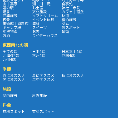
山｜高原
湖｜川｜滝
食事処
道の駅
お土産
神社｜寺院
温泉
文化施設
カフェ｜軽食
商業施設
ソフトクリーム
林道
夜景
イベント体験
宿泊施設
美術館｜資料館
海鮮
ダム
キャンプ場
スイーツ
珍スポット
動植物園
お肉
麺類
お酒
ライダーハウス
東西南北の端
全ての端
日本4端
日本本土4端
北海道4端
本州4端
四国4端
九州4端
季節
春にオススメ
夏にオススメ
秋にオススメ
冬にオススメ
年中オススメ
施設
屋内施設
屋外施設
料金
無料スポット
有料スポット