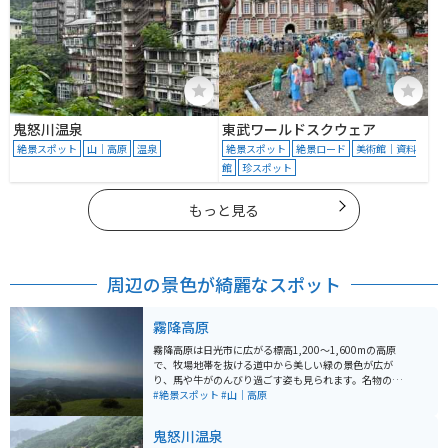
鬼怒川温泉
東武ワールドスクウェア
絶景スポット
山｜高原
温泉
絶景スポット
絶景ロード
美術館｜資料
館
珍スポット
もっと見る
周辺の景色が綺麗なスポット
霧降高原
霧降高原は日光市に広がる標高1,200〜1,600mの高原
で、牧場地帯を抜ける道中から美しい緑の景色が広が
り、馬や牛がのんびり過ごす姿も見られます。名物の
「キスゲ平園地」には約1,400段の階段があり、20〜30
#絶景スポット
#山｜高原
分ほどで登頂可能。休憩しながら進めるため体力に自信
がない方でも安心です。 頂上では天気が良ければ雲海が
鬼怒川温泉
広がり、夏にはニッコウキスゲの鮮やかな群生が楽しめ