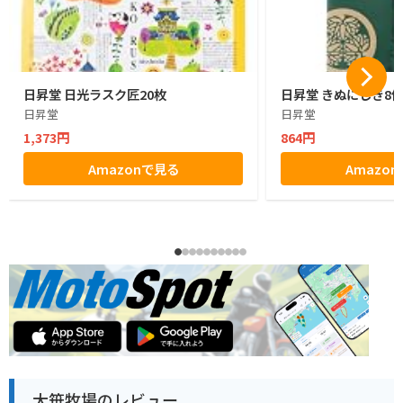
日昇堂 日光ラスク匠20枚
日昇堂 きぬにしき8
日昇堂
日昇堂
1,373円
864円
Amazonで見る
Amazo
大笹牧場のレビュー