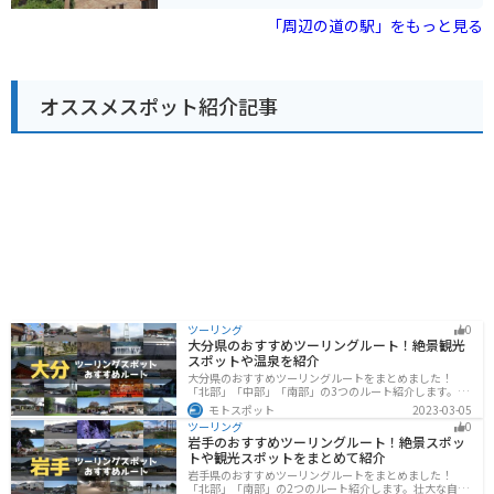
新鮮な野菜や果物が購入できる農産物直売所は、お土産
探しにもおすすめです。 また、広大な敷地内には、サイ
「周辺の道の駅」をもっと見る
クリングコースやドッグランなども整備されており、愛
犬と一緒の旅行にも最適です。バイクでのアクセスも良
く、駐車場も広々としているので安心です。 周辺には、
宇都宮動物園や八幡山公園など、観光スポットも点在し
オススメスポット紹介記事
ているので、観光の拠点としても便利です。
ツーリング
0
大分県のおすすめツーリングルート！絶景観光
スポットや温泉を紹介
大分県のおすすめツーリングルートをまとめました！
「北部」「中部」「南部」の3つのルート紹介します。阿
蘇の雄大な自然を満喫できるスポットや温泉を満喫する
モトスポット
2023-03-05
ツーリングができます。バイクで大分県にツーリングに
ツーリング
0
行く際は参考にしてください。
岩手のおすすめツーリングルート！絶景スポッ
トや観光スポットをまとめて紹介
岩手県のおすすめツーリングルートをまとめました！
「北部」「南部」の2つのルート紹介します。壮大な自然