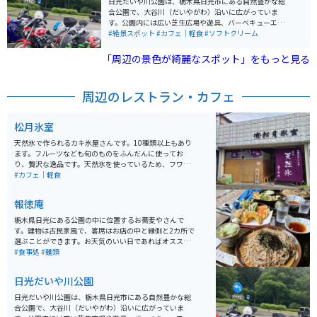
日光だいや川公園は、栃木県日光市にある自然豊かな総
回復やリウマチ、神経痛などに効能があるとされていま
合公園で、大谷川（だいやがわ）沿いに広がっていま
す。温泉街では、鬼怒川の渓谷美を楽しみながら露天風
す。公園内には広い芝生広場や遊具、バーベキューエリ
呂に浸かることができ、四季折々の自然の美しさが魅力
アがあり、家族連れや友人同士で楽しめるレジャースポ
#絶景スポット
#カフェ｜軽食
#ソフトクリーム
です。周辺には、東武ワールドスクウェアや日光江戸村
ットとして人気です。また、四季折々の自然を感じられ
などの観光スポットも多く、温泉と観光の両方を楽しめ
る散策コースや展望台もあり、晴れた日は日光連山を見
「周辺の景色が綺麗なスポット」をもっと見る
る温泉地として、年間を通じて多くの観光客が訪れま
渡せます。春には新緑が秋には紅葉を楽しむことができ
す。
ます。 野菜直売所もあり、新鮮な地元の野菜や、お土産
などを買うこともできます。公園はウォーキングコース
周辺のレストラン・カフェ
にもなっているので自然散策もできます。さらに、パー
クゴルフ場やテニスコートなどのスポーツ施設も充実し
ており、アクティブに過ごしたい人にもオススメの場所
松月氷室
です。公園内には、地域のイベントやフリーマーケット
が開催されることもあり、地元住民や観光客に親しまれ
天然氷で作られるカキ氷屋さんです。10種類以上もあり
ています。
ます。フルーツなども旬のものをふんだんに使ってお
り、贅沢な逸品です。天然氷を使っているため、フワフ
ワでこれまでに味わったことのない美味しさが堪能でき
#カフェ｜軽食
ます。
報徳庵
栃木県日光にある公園の中に位置するお蕎麦やさんで
す。建物は古民家風で、客席はお店の中と縁側と2カ所で
選ぶことができます。お天気のいい日であればオススメ
は断然縁側！昔ながらの雰囲気を味わいながらいただく
#食事処
#麺類
お蕎麦は絶品です。天ぷらもボリューミーで大満足のお
味です。
日光だいや川公園
日光だいや川公園は、栃木県日光市にある自然豊かな総
合公園で、大谷川（だいやがわ）沿いに広がっていま