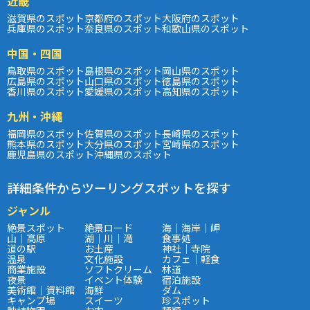
近畿
滋賀県のスポット
京都府のスポット
大阪府のスポット
兵庫県のスポット
奈良県のスポット
和歌山県のスポット
中国・四国
鳥取県のスポット
島根県のスポット
岡山県のスポット
広島県のスポット
山口県のスポット
徳島県のスポット
香川県のスポット
愛媛県のスポット
高知県のスポット
九州・沖縄
福岡県のスポット
佐賀県のスポット
長崎県のスポット
熊本県のスポット
大分県のスポット
宮崎県のスポット
鹿児島県のスポット
沖縄県のスポット
詳細条件からツーリングスポットを探す
ジャンル
絶景スポット
絶景ロード
海｜海岸｜岬
山｜高原
湖｜川｜滝
食事処
道の駅
お土産
神社｜寺院
温泉
文化施設
カフェ｜軽食
商業施設
ソフトクリーム
林道
夜景
イベント体験
宿泊施設
美術館｜資料館
海鮮
ダム
キャンプ場
スイーツ
珍スポット