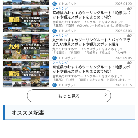
や歴史的な観光スポットが多く存在するので楽しめま
モトスポット
2023-04-20
す。バイクで岩手県にツーリングに行く際は参考にして
ツーリング
0
ください。
宮崎県のおすすめツーリングルート！絶景スポ
ットや観光スポットをまとめて紹介
宮崎県のおすすめツーリングルートをまとめました！
「北部」「南部」の2つのルート紹介します。綺麗な海岸
線が特徴的な海・自然豊かな山・趣のある神社を満喫す
モトスポット
2023-03-03
るツーリングができます。バイクで宮崎県にツーリング
ツーリング
0
に行く際は参考にしてください。
九州のおすすめツーリングルート！バイクで行
きたい絶景スポットや観光スポット紹介
九州のおすすめツーリングスポットをまとめました！
「福岡県」「佐賀県」「長崎県」「熊本県」「大分県」
「宮崎都」「鹿児島県」の各県の観光地紹介します。自
モトスポット
2023-09-05
然豊かな山々や湖、温泉地が点在し、四季折々の景色を
ツーリング
0
楽しめるスポットが多数あります。バイクで九州にツー
宮城県のおすすめツーリングルート！絶景スポ
リングに行く際は参考にしてください。
ットや観光スポットをまとめて紹介
宮城県のおすすめツーリングルートをまとめました！
「北部」「中部」「南部」の3つのルート紹介します。キ
ツネ村や広大な山や滝、湖などを歴史や自然を満喫する
モトスポット
2023-03-15
ツーリングができます。バイクで宮城県にツーリングに
行く際は参考にしてください。
もっと見る
オススメ記事