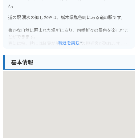
ん。
道の駅 湧水の郷しおやは、栃木県塩谷町にある道の駅です。
豊かな自然に囲まれた場所にあり、四季折々の景色を楽しむこ
とができます。
...続きを読む
春には桜、秋には紅葉が美しく、多くの観光客が訪れます。
また、道の駅に隣接して「尚仁沢はーとらんど」という公園が
あり、アスレチック広場や釣り堀、バーベキュー施設などが充
基本情報
実しており、家族連れに人気です。
バイクで訪れる場合、駐車場も広く停めやすいので安心です。
周辺には、塩谷町のシンボルである「尚仁沢湧水群」や、温泉
施設「尚仁沢温泉 はーとらんどゆずの湯」など、観光スポット
も点在しています。
地元の名産品としては、新鮮な野菜や果物、山菜、きのこなど
が販売されています。
特に、塩谷町産のトマトは甘くて味が濃いと評判です。
また、地元の食材を使った料理を提供するレストランもあり、
人気メニューの「きのこそば」は、地元産のきのこがたっぷり