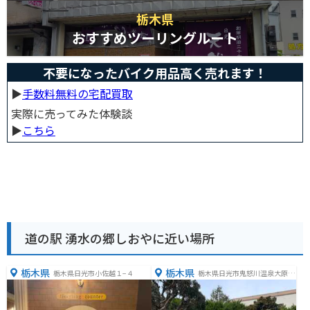
栃木県
おすすめツーリングルート
不要になったバイク用品高く売れます！
▶︎
手数料無料の宅配買取
実際に売ってみた体験談
▶︎
こちら
道の駅 湧水の郷しおやに近い場所
栃木県
栃木県
栃木県日光市小佐越１−４
栃木県日光市鬼怒川温泉大原２
０９−１