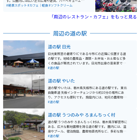
す。公園内には広い芝生広場や遊具、バーベキューエリ
アがあり、家族連れや友人同士で楽しめるレジャースポ
#絶景スポット
#カフェ｜軽食
#ソフトクリーム
ットとして人気です。また、四季折々の自然を感じられ
る散策コースや展望台もあり、晴れた日は日光連山を見
「周辺のレストラン・カフェ」をもっと見る
渡せます。春には新緑が秋には紅葉を楽しむことができ
ます。 野菜直売所もあり、新鮮な地元の野菜や、お土産
などを買うこともできます。公園はウォーキングコース
周辺の道の駅
にもなっているので自然散策もできます。さらに、パー
クゴルフ場やテニスコートなどのスポーツ施設も充実し
ており、アクティブに過ごしたい人にもオススメの場所
道の駅 日光
です。公園内には、地域のイベントやフリーマーケット
が開催されることもあり、地元住民や観光客に親しまれ
日光東照宮の最寄りICである今市ICの近隣に位置する道
ています。
の駅です。地域の農産品・酒類・お弁当・お土産など多
くの食品が販売されています。日光市出身の音楽家であ
り、多くの演歌の名曲を生み出した船村徹さんの記念ミ
#道の駅
ュージアムが併設されています。
道の駅 やいた
道の駅 やいたは、栃木県矢板市にある道の駅です。 東北
自動車道 矢板インターチェンジから約10分の場所にあ
り、アクセスも便利です。 施設内には、地元の農産物を
販売する直売所や、地元食材を使った料理が楽しめるレ
#道の駅
ストラン、お土産コーナーなどがあります。 特に、地元
産の新鮮な野菜や果物は人気があり、季節に応じて様々
道の駅 うつのみや ろまんちっく村
なものが並びます。 また、レストランでは、矢板産のり
んごを使った「アップルパイ」や、地元産のそば粉を使
道の駅 うつのみや ろまんちっく村は、栃木県宇都宮市に
った「そば」などが人気メニューです。 バイクで訪れる
ある、広大な敷地面積を誇る道の駅です。 園内には、温
場合、駐車場も広々としており、休憩場所としても最適
泉やプール、宿泊施設、農産物直売所など、多彩な施設
です。 道の駅 やいたは、地元の魅力が詰まった道の駅な
が集まっており、一日中楽しむことができます。 地元の
#道の駅
ので、ぜひ観光に訪れてみてください。