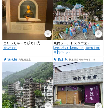
とりっくあーとぴあ日光
東武ワールドスクウェア
珍スポット
絶景スポット
絶景ロード
美術館｜資料
館
珍スポット
栃木県
栃木県
鬼怒川温泉
栃木県日光市今市３７９