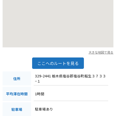
入っていておすすめです。
周辺道路は、山間部を通るためカーブが多いですが、交通量は
比較的少なく、走りやすい道が多いです。
ただし、秋は紅葉シーズンとなるため、週末は渋滞が発生する
こともありますので、時間に余裕を持って訪れることをおすす
めします。
大きな地図で見る
ここへのルートを見る
329-2441 栃木県塩谷郡塩谷町船生３７３３
住所
−１
1時間
平均滞在時間
駐車場あり
駐車場