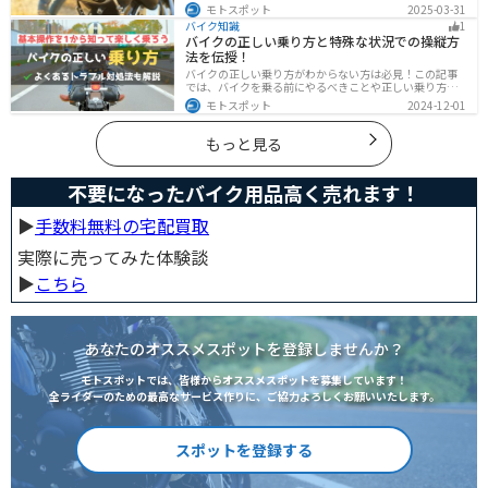
前でも早めに交換した方がいいケースを紹介します。安
モトスポット
2025-03-31
全にバイクに乗るためにもヘルメットの寿命についてし
バイク知識
1
っかりと理解しておきましょう。
バイクの正しい乗り方と特殊な状況での操縦方
法を伝授！
バイクの正しい乗り方がわからない方は必見！この記事
では、バイクを乗る前にやるべきことや正しい乗り方、
トラブルと対処法を解説しています。実は、車と気をつ
モトスポット
2024-12-01
ける部分はかなり異なるので注意が必要です。この記事
を読めば、安全で快適なバイクライフを送れます。
もっと見る
不要になったバイク用品高く売れます！
▶︎
手数料無料の宅配買取
実際に売ってみた体験談
▶︎
こちら
あなたのオススメスポットを登録しませんか？
モトスポットでは、皆様からオススメスポットを募集しています！
全ライダーのための最高なサービス作りに、ご協力よろしくお願いいたします。
スポットを登録する