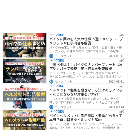
バイク知識
0
バイクに関わる人気の仕事15選！メリット・デ
メリットや仕事内容も解説
バイクの仕事と一言で言っても「作る・売る・直す・乗
る・支える」と様々な関わり方ができます。この記事で
は、バイクに関わる人気の仕事をジャンル別に紹介しま
モトスポット
2024-01-11
す。必要な資格や探し方も解説しますので、自分のなり
バイク知識
0
たい姿をイメージして探してみてください。
【裏ペタは？】バイクのナンバープレートは角
度やカバーで違反！禁止行為を徹底解説
ナンバープレートを正しく付けていますか？実は2016
年・2021年を境に、バイクナンバーに関する法律が大き
く変わっています！角度やカバー、ステーなど昔は大丈
モトスポット
2024-08-31
夫でも今は違法になるケースが発生します。正しく理解
バイク知識
1
して、今一度見直してみましょう。合法で使えるアイテ
ヘルメットで髪型を崩さない方法はある？ぺち
ムも紹介します。
ゃんこにならない対策を8つ紹介
ヘルメットで髪型が崩れるのって嫌ですよね。ライダー
誰しもが持つ悩み。原因は「蒸れ」と「圧迫による固
定」です。原因に対してしっかりと対策すればヘルメッ
モトスポット
2024-03-14
トを被っても髪型を崩さなくすることは可能です。今回
バイク知識
0
はその方法をまとめました。バイクに乗って髪型が崩れ
バイクヘルメットに耐用年数・寿命があるって
るのが気になるという人は、参考にしてください。
本当？買い替えタイミングも解説
ヘルメットの買い換えタイミングはいつでしょうか？一
般的に「3〜7年」と言われていますが、その根拠や期限