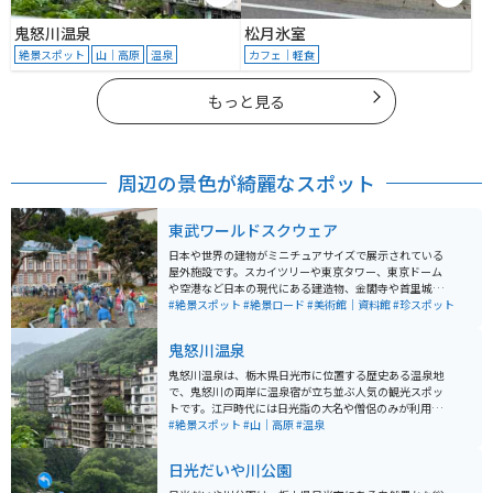
鬼怒川温泉
松月氷室
絶景スポット
山｜高原
温泉
カフェ｜軽食
もっと見る
周辺の景色が綺麗なスポット
東武ワールドスクウェア
日本や世界の建物がミニチュアサイズで展示されている
屋外施設です。スカイツリーや東京タワー、東京ドーム
や空港など日本の現代にある建造物、金閣寺や首里城の
日本の世界遺産などが見られます。 日本以外のエリアが
#絶景スポット
#絶景ロード
#美術館｜資料館
#珍スポット
7割ほどあり、アメリカの街並み、ピラミッドやスフィ
ンク、ヨーロッパエリアだとエッフェル塔、ピサの斜
鬼怒川温泉
塔、コロッセオなどがあります。 1度に様々な世界遺産
が見れるのがとても楽しいです。人のジオラマもたくさ
鬼怒川温泉は、栃木県日光市に位置する歴史ある温泉地
んいるので写真の撮り方を工夫すれば、本当に行ってい
で、鬼怒川の両岸に温泉宿が立ち並ぶ人気の観光スポッ
るかのように撮れます。
トです。江戸時代には日光詣の大名や僧侶のみが利用で
きた高貴な温泉として知られていましたが、明治以降に
#絶景スポット
#山｜高原
#温泉
一般開放され、多くの人々に親しまれるようになりまし
た。バブル時代はとても弾けていた高級温泉街ですが、
日光だいや川公園
現在その多くは衰退、その跡が残っているのも見どころ
です。 泉質はアルカリ性単純温泉で、肌に優しく、疲労