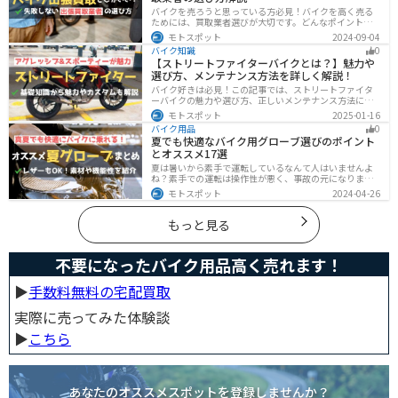
バイクを売ろうと思っている方必見！バイクを高く売る
ためには、買取業者選びが大切です。どんなポイントで
業者を選べばいいのか見るべきポイントを7つまとめまし
モトスポット
2024-09-04
た。また、買取実績が豊富なオススメの買取業者を4つを
バイク知識
0
厳選・解説します。
【ストリートファイターバイクとは？】魅力や
選び方、メンテナンス方法を詳しく解説！
バイク好きは必見！この記事では、ストリートファイタ
ーバイクの魅力や選び方、正しいメンテナンス方法につ
いて解説しています。実はストリートファイターバイク
モトスポット
2025-01-16
は、個性的なデザインと高い走行性能が魅力です。この
バイク用品
0
記事を読めば、ストリートファイターバイクの魅力がわ
夏でも快適なバイク用グローブ選びのポイント
かります。
とオススメ17選
夏は暑いから素手で運転しているなんて人はいませんよ
ね？素手での運転は操作性が悪く、事故の元になりま
す。直射日光が当たり日焼けで余計に暑くなります。夏に
モトスポット
2024-04-26
は夏用グローブを使うことで、素手より涼しく快適にバ
イクに乗ることができるので是非使いましょう。
もっと見る
不要になったバイク用品高く売れます！
▶︎
手数料無料の宅配買取
実際に売ってみた体験談
▶︎
こちら
あなたのオススメスポットを登録しませんか？