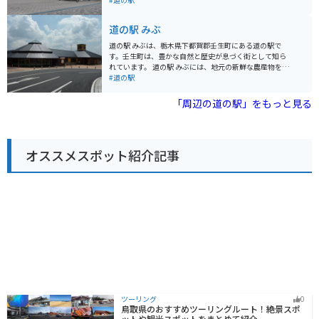
山菜、きのこなどが販売されています。 特に、塩谷町産
ュージアムが併設されています。
のトマトは甘くて味が濃いと評判です。 また、地元の食
道の駅 みぶ
材を使った料理を提供するレストランもあり、人気メニ
ューの「きのこそば」は、地元産のきのこがたっぷり入
道の駅 みぶは、栃木県下都賀郡壬生町にある道の駅で
っていておすすめです。 周辺道路は、山間部を通るため
す。壬生町は、豊かな自然と歴史が息づく街として知ら
カーブが多いですが、交通量は比較的少なく、走りやす
れています。 道の駅 みぶには、地元の新鮮な農産物を販
い道が多いです。 ただし、秋は紅葉シーズンとなるた
売する直売所や、壬生ラーメンなどのご当地グルメが味
#道の駅
め、週末は渋滞が発生することもありますので、時間に
わえるレストランがあります。また、壬生町の観光情報
余裕を持って訪れることをおすすめします。
コーナーも併設されており、観光の拠点としても便利で
「周辺の道の駅」をもっと見る
す。 バイクで訪れる場合、道の駅 みぶには広い駐車場が
完備されているので安心です。周辺には、壬生城址公園
やとちぎわんぱく公園など、観光スポットも点在してい
ます。特に、壬生城址公園は、春には桜の名所としても
オススメスポット紹介記事
知られており、バイクでツーリングするのに最適なルー
トです。 壬生町の名産品としては、かんぴょうやニラ、
イチゴなどが有名です。道の駅 みぶの直売所では、これ
らの特産品を新鮮な状態で購入することができます。ま
た、壬生町には、歴史的な建造物も多く残されていま
す。壬生寺や獨協医科大学病院など、見どころ満載で
す。
ツーリング
0
鳥取県のおすすめツーリングルート！絶景スポ
ットや観光スポットをまとめて紹介