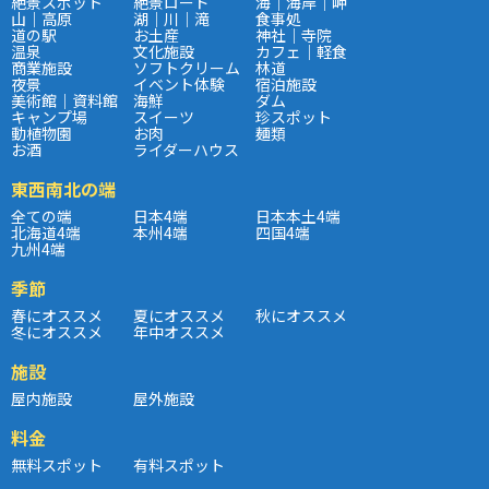
絶景スポット
絶景ロード
海｜海岸｜岬
山｜高原
湖｜川｜滝
食事処
道の駅
お土産
神社｜寺院
温泉
文化施設
カフェ｜軽食
商業施設
ソフトクリーム
林道
夜景
イベント体験
宿泊施設
美術館｜資料館
海鮮
ダム
キャンプ場
スイーツ
珍スポット
動植物園
お肉
麺類
お酒
ライダーハウス
東西南北の端
全ての端
日本4端
日本本土4端
北海道4端
本州4端
四国4端
九州4端
季節
春にオススメ
夏にオススメ
秋にオススメ
冬にオススメ
年中オススメ
施設
屋内施設
屋外施設
料金
無料スポット
有料スポット