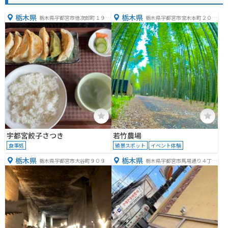
栃木県
栃木県
栃木県宇都宮市徳次郎町１９０
栃木県宇都宮市宝木本町２０１
−４
８
宇都宮餃子さつき
若竹農場
食事処
絶景スポット
イベント体験
栃木県
栃木県
栃木県宇都宮市大谷町９０９
栃木県宇都宮市馬場通り４丁目
２