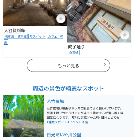
大谷資料館
美術館｜資料館
珍スポット
カフェ｜軽
食
餃子通り
食事処
もっと見る
周辺の景色が綺麗なスポット
若竹農場
若竹農場は映画やドラマの撮影でよく使われています。
見渡す限り竹だらけですが返って静かで心が落ち着く雰
囲気になります。 敷地は東京ドーム約4個分ととても広
いです。 とても広大な敷地なので、夜の時間になるとラ
#絶景スポット
#イベント体験
イトアップしています。
日光だいや川公園