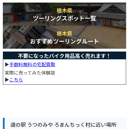
栃木県
ツーリングスポット一覧
栃木県
おすすめツーリングルート
不要になったバイク用品高く売れます！
▶︎
手数料無料の宅配買取
実際に売ってみた体験談
▶︎
こちら
道の駅 うつのみや ろまんちっく村に近い場所