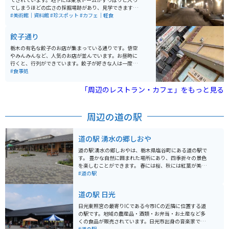
子、茶美人餃子などがあり、野菜多めの餃子やビーガン
てしまうほどの広さの採掘場跡があり、見学できます。
対応の餃子も提供されています。
ライトアップされていたり、アート作品があったりと楽
#美術館｜資料館
#珍スポット
#カフェ｜軽食
しめる空間で、若い世代を中心に人気のスポットになっ
ています。
餃子通り
栃木の有名な餃子のお店が集まっている通りです。悟空
やみんみんなど、人気のお店が並んでいます。お昼時に
行くと、行列ができています。餃子が好きな人は一度は
行くことをオススメします。
#食事処
「周辺のレストラン・カフェ」をもっと見る
周辺の道の駅
道の駅 湧水の郷しおや
道の駅 湧水の郷しおやは、栃木県塩谷町にある道の駅で
す。 豊かな自然に囲まれた場所にあり、四季折々の景色
を楽しむことができます。 春には桜、秋には紅葉が美し
く、多くの観光客が訪れます。 また、道の駅に隣接して
#道の駅
「尚仁沢はーとらんど」という公園があり、アスレチッ
ク広場や釣り堀、バーベキュー施設などが充実してお
道の駅 日光
り、家族連れに人気です。 バイクで訪れる場合、駐車場
も広く停めやすいので安心です。 周辺には、塩谷町のシ
日光東照宮の最寄りICである今市ICの近隣に位置する道
ンボルである「尚仁沢湧水群」や、温泉施設「尚仁沢温
の駅です。地域の農産品・酒類・お弁当・お土産など多
泉 はーとらんどゆずの湯」など、観光スポットも点在し
くの食品が販売されています。日光市出身の音楽家であ
ています。 地元の名産品としては、新鮮な野菜や果物、
り、多くの演歌の名曲を生み出した船村徹さんの記念ミ
#道の駅