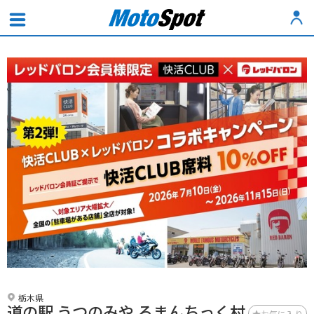
栃木県
道の駅 うつのみや ろまんちっく村
お気に入り