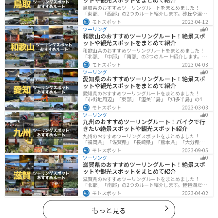
鳥取県のおすすめツーリングルートをまとめました！
「東部」「西部」の2つのルート紹介します。砂丘や温泉
地、歴史ある城跡など魅力溢れるスポットが多数あるの
モトスポット
2023-04-12
で楽しめます。バイクで鳥取県にツーリングに行く際は
ツーリング
0
参考にしてください。
和歌山のおすすめツーリングルート！絶景スポ
ットや観光スポットをまとめて紹介
和歌山県のおすすめツーリングルートをまとめました！
「北部」「中部」「南部」の3つのルート紹介します。海
と山に囲まれた自然豊かなエリアが広がり、様々な楽し
モトスポット
2023-04-03
み方ができます。バイクで和歌山県にツーリングに行く
ツーリング
0
際は参考にしてください。
愛知県のおすすめツーリングルート！絶景スポ
ットや観光スポットをまとめて紹介
愛知県のおすすめツーリングルートをまとめました！
「市街地周辺」「東部」「渥美半島」「知多半島」の4つ
のルート紹介します。名古屋周辺の栄えたスポットから
モトスポット
2023-03-03
山、海、美術館なども多数あり、自然・歴史・文化を満
ツーリング
0
喫するツーリングができます。バイクで愛知県にツーリ
九州のおすすめツーリングルート！バイクで行
ングに行く際は参考にしてください。
きたい絶景スポットや観光スポット紹介
九州のおすすめツーリングスポットをまとめました！
「福岡県」「佐賀県」「長崎県」「熊本県」「大分県」
「宮崎都」「鹿児島県」の各県の観光地紹介します。自
モトスポット
2023-09-05
然豊かな山々や湖、温泉地が点在し、四季折々の景色を
ツーリング
0
楽しめるスポットが多数あります。バイクで九州にツー
滋賀県のおすすめツーリングルート！絶景スポ
リングに行く際は参考にしてください。
ットや観光スポットをまとめて紹介
滋賀県のおすすめツーリングルートをまとめました！
「北部」「南部」の2つのルート紹介します。琵琶湖だけ
でなく、比叡山ドライブウェイなどの山を楽しめるスポ
モトスポット
2023-04-02
ットも多数あります。バイクで滋賀県にツーリングに行
く際は参考にしてください。
もっと見る