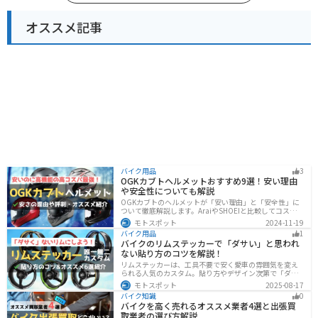
オススメ記事
バイク用品
3
OGKカブトヘルメットおすすめ9選！安い理由
や安全性についても解説
OGKカブトのヘルメットが「安い理由」と「安全性」に
ついて徹底解説します。AraiやSHOEIと比較してコスパが
高く、信頼性も兼ね備えたOGKカブトのヘルメット。初
モトスポット
2024-11-19
心者ライダーからベテランまでおすすめのモデル9選と、
バイク用品
1
実際の口コミや評判、選び方も詳しく紹介します。
バイクのリムステッカーで「ダサい」と思われ
ない貼り方のコツを解説！
リムステッカーは、工具不要で安く愛車の雰囲気を変え
られる人気のカスタム。貼り方やデザイン次第で「ダサ
い」仕上がりになることも。本記事では失敗例や選び
モトスポット
2025-08-17
方、きれいに貼るコツからおすすめ商品まで詳しく紹
バイク知識
0
介。初心者でも安心して足回りをカッコよくドレスアッ
バイクを高く売れるオススメ業者4選と出張買
プできます。
取業者の選び方解説