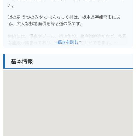
ん。
道の駅 うつのみや ろまんちっく村は、栃木県宇都宮市にあ
る、広大な敷地面積を誇る道の駅です。
園内には、温泉やプール、宿泊施設、農産物直売所など、多彩
...続きを読む
な施設が集まっており、一日中楽しむことができます。
地元の新鮮な野菜や果物が購入できる農産物直売所は、お土産
基本情報
探しにもおすすめです。
また、広大な敷地内には、サイクリングコースやドッグランな
ども整備されており、愛犬と一緒の旅行にも最適です。バイク
でのアクセスも良く、駐車場も広々としているので安心です。
周辺には、宇都宮動物園や八幡山公園など、観光スポットも点
在しているので、観光の拠点としても便利です。