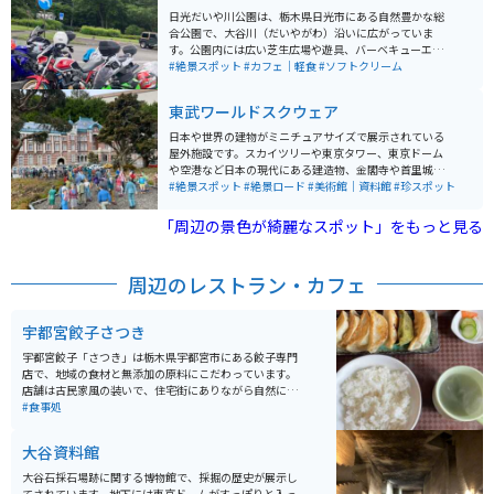
日光だいや川公園は、栃木県日光市にある自然豊かな総
合公園で、大谷川（だいやがわ）沿いに広がっていま
す。公園内には広い芝生広場や遊具、バーベキューエリ
アがあり、家族連れや友人同士で楽しめるレジャースポ
#絶景スポット
#カフェ｜軽食
#ソフトクリーム
ットとして人気です。また、四季折々の自然を感じられ
る散策コースや展望台もあり、晴れた日は日光連山を見
東武ワールドスクウェア
渡せます。春には新緑が秋には紅葉を楽しむことができ
ます。 野菜直売所もあり、新鮮な地元の野菜や、お土産
日本や世界の建物がミニチュアサイズで展示されている
などを買うこともできます。公園はウォーキングコース
屋外施設です。スカイツリーや東京タワー、東京ドーム
にもなっているので自然散策もできます。さらに、パー
や空港など日本の現代にある建造物、金閣寺や首里城の
クゴルフ場やテニスコートなどのスポーツ施設も充実し
日本の世界遺産などが見られます。 日本以外のエリアが
#絶景スポット
#絶景ロード
#美術館｜資料館
#珍スポット
ており、アクティブに過ごしたい人にもオススメの場所
7割ほどあり、アメリカの街並み、ピラミッドやスフィ
です。公園内には、地域のイベントやフリーマーケット
ンク、ヨーロッパエリアだとエッフェル塔、ピサの斜
「周辺の景色が綺麗なスポット」をもっと見る
が開催されることもあり、地元住民や観光客に親しまれ
塔、コロッセオなどがあります。 1度に様々な世界遺産
ています。
が見れるのがとても楽しいです。人のジオラマもたくさ
んいるので写真の撮り方を工夫すれば、本当に行ってい
周辺のレストラン・カフェ
るかのように撮れます。
宇都宮餃子さつき
宇都宮餃子「さつき」は栃木県宇都宮市にある餃子専門
店で、地域の食材と無添加の原料にこだわっています。
店舗は古民家風の装いで、住宅街にありながら自然に囲
まれた落ち着いた空間で、静かで心地よい「おもてな
#食事処
し」を感じることができます。テーブル席と和室があ
り、少人数から最大100名様の団体まで対応可能で、餃
大谷資料館
子以外にもお膳料理やアルコールもあります。 メニュー
にはさまざまな種類の餃子があり、無添加餃子、さつき
大谷石採石場跡に関する博物館で、採掘の歴史が展示し
餃子（野菜中心）、キムチ餃子、野州餃子、青しそ餃
てされています。地下には東京ドームがすっぽりと入っ