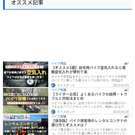
オススメ記事
バイク用品
0
【オススメ3選】自宅用バイク空気入れなら電
動空気入れが便利で楽
タイヤの空気圧をチェックしていますか？タイヤの空気
はバイクに乗っても乗らなくても抜けます。空気圧が下
がると走行性能・燃費・安全性に影響します。空気圧は
モトスポット
2023-02-05
常に自分で管理できるようにしておきましょう。楽に使
バイク知識
0
えるオススメ空気入れをまとめたので、参考にしてくだ
【ライダー必見】よくあるバイクの故障・トラ
さい。
ブルと対処法まとめ
バイクに乗るなら、出先でのトラブルや故障は避けたい
ですよね？パンクやバッテリー上がり、転倒によるパー
ツの破損、鍵紛失などよくあるトラブルと対処法を徹底
モトスポット
2023-05-20
的にまとめました！実際に遭遇しなくても対処法を知
バイク知識
0
り、事前に準備しておくようにしましょう。
【保存版】バイク保管用のレンタルコンテナの
選び方とオススメは？
バイク置き場としてレンタルコンテナを検討している方
へ。バイクコンテナを選ぶ時に見るべき4つのポイントと