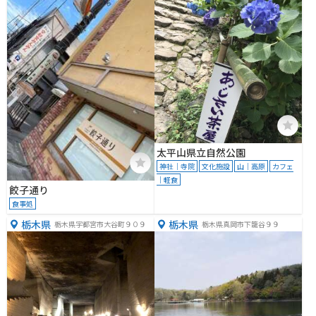
太平山県立自然公園
神社｜寺院
文化施設
山｜高原
カフェ
｜軽食
餃子通り
食事処
栃木県
栃木県
栃木県宇都宮市大谷町９０９
栃木県真岡市下籠谷９９