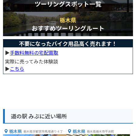
ツーリングスポット一覧
栃木県
おすすめツーリングルート
不要になったバイク用品高く売れます！
▶︎
手数料無料の宅配買取
実際に売ってみた体験談
▶︎
こちら
道の駅 みぶに近い場所
栃木県
栃木県
栃木県宇都宮市馬場通り４丁目
栃木県栃木市平井町
２