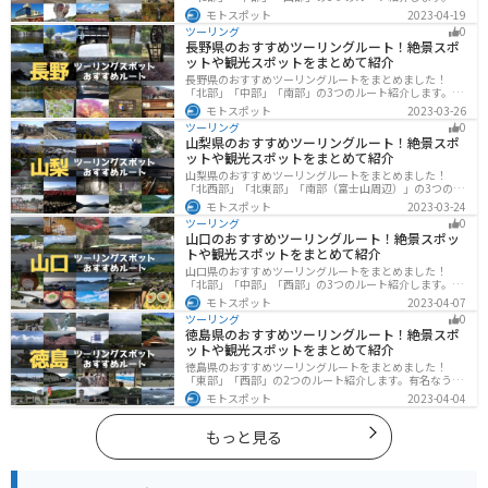
然豊かな山々や湖、温泉地が点在し、四季折々の景色を
モトスポット
2023-04-19
楽しめるスポットが多数あります。バイクで秋田県にツ
ツーリング
0
ーリングに行く際は参考にしてください。
長野県のおすすめツーリングルート！絶景スポ
ットや観光スポットをまとめて紹介
長野県のおすすめツーリングルートをまとめました！
「北部」「中部」「南部」の3つのルート紹介します。諏
訪湖やビーナスラインのような全国でも有名なツーリン
モトスポット
2023-03-26
グスポットが多数あります。バイクで長野県にツーリン
ツーリング
0
グに行く際は参考にしてください。
山梨県のおすすめツーリングルート！絶景スポ
ットや観光スポットをまとめて紹介
山梨県のおすすめツーリングルートをまとめました！
「北西部」「北東部」「南部（富士山周辺）」の3つのル
ート紹介します。富士山を中心に自然豊かな景色や食事
モトスポット
2023-03-24
を楽しめるスポットが多数あります。バイクで山梨県に
ツーリング
0
ツーリングに行く際は参考にしてください。
山口のおすすめツーリングルート！絶景スポッ
トや観光スポットをまとめて紹介
山口県のおすすめツーリングルートをまとめました！
「北部」「中部」「西部」の3つのルート紹介します。美
しい海岸線や山々を楽しむことができます。バイクで山
モトスポット
2023-04-07
口県にツーリングに行く際は参考にしてください。
ツーリング
0
徳島県のおすすめツーリングルート！絶景スポ
ットや観光スポットをまとめて紹介
徳島県のおすすめツーリングルートをまとめました！
「東部」「西部」の2つのルート紹介します。有名なうず
しおや山を中心とした自然豊かなスポットが多数ありま
モトスポット
2023-04-04
す。バイクで徳島県にツーリングに行く際は参考にして
ください。
もっと見る