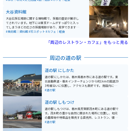
大谷資料館
大谷石採石場跡に関する博物館で、採掘の歴史が展示し
てされています。地下には東京ドームがすっぽりと入っ
てしまうほどの広さの採掘場跡があり、見学できます。
ライトアップされていたり、アート作品があったりと楽
#美術館｜資料館
#珍スポット
#カフェ｜軽食
しめる空間で、若い世代を中心に人気のスポットになっ
ています。
「周辺のレストラン・カフェ」をもっと見る
周辺の道の駅
道の駅 にしかた
道の駅 にしかたは、栃木県栃木市にある道の駅です。東
北自動車道・栃木インターチェンジから約1kmの国道29
3号線沿いに位置し、アクセスも良好です。 施設内に
は、地元の新鮮な農産物を販売する「農産物直売所」
#道の駅
や、栃木市の特産品を販売する「物産館」などがありま
す。 食事処では、地元産の食材を使用したそばやうど
道の駅 しもつけ
ん、ラーメンなどが味わえます。 また、道の駅 にしかた
は、バイクツーリングの休憩場所としても人気がありま
道の駅 しもつけは、栃木県芳賀郡茂木町にある道の駅で
す。駐車場も広く、バイクラックも完備されています。
す。茂木町の豊かな自然に囲まれた場所に位置し、地元
栃木市は、蔵の街として知られており、歴史的な建造物
の農産物や特産品を販売する直売所、レストラン、情報
が多く残っています。道の駅 にしかたから少し足を延ば
コーナーなどを備えています。 バイクで訪れる場合、道
#道の駅
せば、蔵造りの街並みを散策したり、歴史的な建造物を
の駅 しもつけは、ツーリングの休憩場所として最適で
見学したりすることができます。 【おすすめポイント】
す。駐車場も広く、バイクスタンドも設置されていま