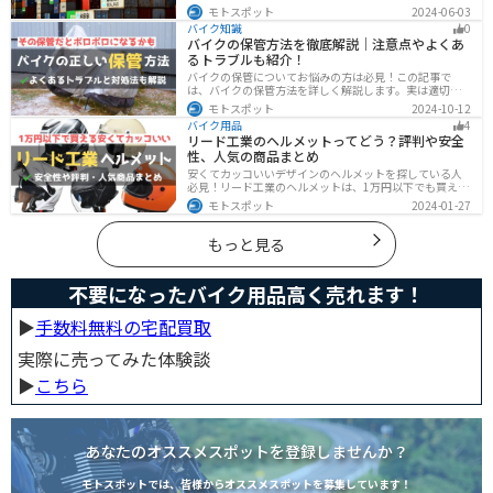
オススメのレンタルコンテナ会社を徹底解説。これさえ
モトスポット
2024-06-03
読めば自分に最適なレンタルコンテナを見つけることが
バイク知識
0
できます。
バイクの保管方法を徹底解説｜注意点やよくあ
るトラブルも紹介！
バイクの保管についてお悩みの方は必見！この記事で
は、バイクの保管方法を詳しく解説します。実は適切に
保管しなければ、バイクの状態を悪化させる恐れがあり
モトスポット
2024-10-12
ます。記事を参考にすれば、バイクを状態良く長持ちさ
バイク用品
4
せることが可能です。
リード工業のヘルメットってどう？評判や安全
性、人気の商品まとめ
安くてカッコいいデザインのヘルメットを探している人
必見！リード工業のヘルメットは、1万円以下でも買える
ヘルメットが多数あります。安全基準もしっかりクリア
モトスポット
2024-01-27
しており、安全性にも優れています。種類も豊富でカス
タム用のシールドもあるので、クールに決めたい人にオ
ススメです。
もっと見る
不要になったバイク用品高く売れます！
▶︎
手数料無料の宅配買取
実際に売ってみた体験談
▶︎
こちら
あなたのオススメスポットを登録しませんか？
モトスポットでは、皆様からオススメスポットを募集しています！