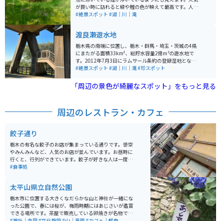
が良い時に訪れると緑や鯉の色が映えて最高です。人も
少しは集まっていますが、長居する人が少ないのか有名
#絶景スポット
#湖｜川｜滝
ではないのか落ち着いて楽しめます。
渡良瀬遊水地
栃木県の南端に位置し、栃木・群馬・埼玉・茨城の4県
にまたがる面積33km²、総貯水容量2億m³の遊水地で
す。2012年7月3日にラムサール条約の登録湿地となりま
した。 元々は洪水防止目的で、後に足尾鉱毒事件による
#絶景スポット
#湖｜川｜滝
#珍スポット
鉱毒を沈殿させるため渡良瀬川下流に作られたもので
す。広大な土地が大雨になると全て水に覆われるのです
「周辺の景色が綺麗なスポット」をもっと見る
が、普段はとても静かで広々した自然の気持ち良い場所
です。 デイキャンプも可能で、窓口で名前と住所だけ申
請すればOKです。焚き火もできます。ぜひ展望台へ行っ
周辺のレストラン・カフェ
てみることをおすすめします。2019年の台風で遊水地と
しての機能を果たした際に、どの高さまで水が来たかが
展望台の壁に記されており「遊水地」の役割が見てわか
餃子通り
ります。
栃木の有名な餃子のお店が集まっている通りです。悟空
やみんみんなど、人気のお店が並んでいます。お昼時に
行くと、行列ができています。餃子が好きな人は一度は
行くことをオススメします。
#食事処
太平山県立自然公園
栃木市に位置する大きくなだらかな山と神社が一緒にな
った公園で、春には桜が、梅雨時期にはあじさいが鑑賞
できる場所です。茶屋で販売している卵焼きが名物で、
きれいな景色を楽しみながらいただけます。
#神社｜寺院
#文化施設
#山｜高原
#カフェ｜軽食