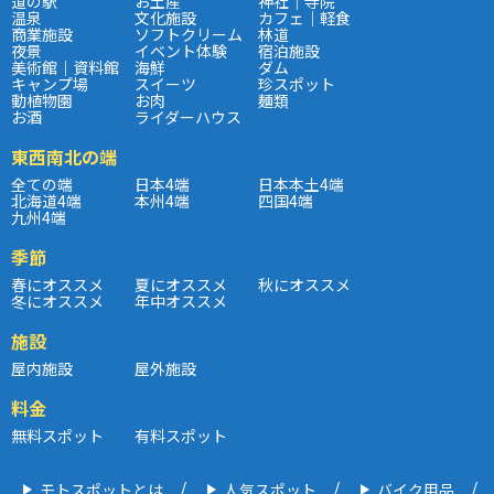
道の駅
お土産
神社｜寺院
温泉
文化施設
カフェ｜軽食
商業施設
ソフトクリーム
林道
夜景
イベント体験
宿泊施設
美術館｜資料館
海鮮
ダム
キャンプ場
スイーツ
珍スポット
動植物園
お肉
麺類
お酒
ライダーハウス
東西南北の端
全ての端
日本4端
日本本土4端
北海道4端
本州4端
四国4端
九州4端
季節
春にオススメ
夏にオススメ
秋にオススメ
冬にオススメ
年中オススメ
施設
屋内施設
屋外施設
料金
無料スポット
有料スポット
モトスポットとは
人気スポット
バイク用品