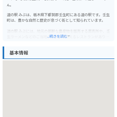
ん。
道の駅 みぶは、栃木県下都賀郡壬生町にある道の駅です。壬生
町は、豊かな自然と歴史が息づく街として知られています。
道の駅 みぶには、地元の新鮮な農産物を販売する直売所や、壬
...続きを読む
生ラーメンなどのご当地グルメが味わえるレストランがありま
す。また、壬生町の観光情報コーナーも併設されており、観光
の拠点としても便利です。
基本情報
バイクで訪れる場合、道の駅 みぶには広い駐車場が完備されて
いるので安心です。周辺には、壬生城址公園やとちぎわんぱく
公園など、観光スポットも点在しています。特に、壬生城址公
園は、春には桜の名所としても知られており、バイクでツーリ
ングするのに最適なルートです。
壬生町の名産品としては、かんぴょうやニラ、イチゴなどが有
名です。道の駅 みぶの直売所では、これらの特産品を新鮮な状
態で購入することができます。また、壬生町には、歴史的な建
造物も多く残されています。壬生寺や獨協医科大学病院など、
見どころ満載です。