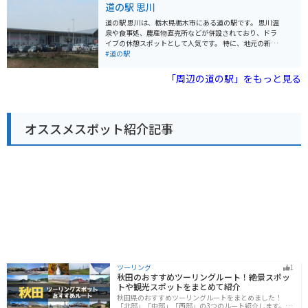
道の駅 思川
* 駐車場が広く、バイクラックも完備 * 地元の新鮮な農
す。周辺には、緑豊かな山々が広がっており、景色を楽
産物が購入できる * 栃木市の特産品が購入できる * 地元
しみながらツーリングを楽しむことができます。また、
道の駅 思川は、栃木県栃木市にある道の駅です。 思川温
産の食材を使用した食事ができる 【周辺の観光スポッ
道の駅 しもつけから少し足を延ばせば、ツインリンクも
泉や食事処、農産物直売所などが併設されており、ドラ
ト】 * とちぎ蔵の街 * 渡良瀬遊水地 * 岩船山 【名産品】
てぎなど、観光スポットも点在しています。 道の駅 しも
イブの休憩スポットとして人気です。 特に、地元の新鮮
* いちご * 梨 * 米 * 酒
つけでは、地元産の新鮮な野菜や果物が人気です。特
な野菜や果物が並ぶ農産物直売所は、観光客にも人気が
#道の駅
に、茂木町特産のゆずを使った商品は、お土産におすす
あります。 思川温泉は、ナトリウム-塩化物温泉で、神経
めです。また、レストランでは、地元の食材を使った料
痛や筋肉痛、関節痛などに効果があると言われていま
「周辺の道の駅」をもっと見る
理を楽しむことができます。
す。 また、露天風呂からは、四季折々の美しい景色を楽
しむことができます。 バイクで訪れる場合、道の駅 思川
には、広々とした駐車場が完備されているので安心で
す。 周辺には、太平山やあしかがフラワーパークなど、
オススメスポット紹介記事
観光スポットも点在しているので、ツーリングの拠点と
してもおすすめです。 道の駅 思川で人気の名産品は、栃
木県産の米粉を使った「思川だんご」です。 その他に
も、地元産の野菜や果物を使った加工品など、お土産に
最適な商品が数多く販売されています。
ツーリング
1
秋田のおすすめツーリングルート！絶景スポッ
トや観光スポットをまとめて紹介
秋田県のおすすめツーリングルートをまとめました！
「北部」「中部」「西部」の3つのルート紹介します。自