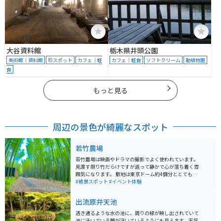
大谷資料館
栃木県井頭公園
美術館｜資料館
珍スポット
カフェ｜軽
カフェ｜軽食
ソフトクリーム
動植物園
食
もっと見る
周辺の景色が綺麗なスポット
若竹農場
若竹農場は映画やドラマの撮影でよく使われています。
見渡す限り竹だらけですが返って静かで心が落ち着く雰
囲気になります。 敷地は東京ドーム約4個分ととても広
いです。 とても広大な敷地なので、夜の時間になるとラ
#絶景スポット
#イベント体験
イトアップしています。
出流原弁天池
透き通るような水の池に、周りの緑が映し出されていて
池に泳いでいる鯉が浮いているようにも見えます。天気