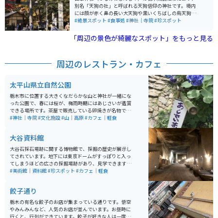
別名「天狗の社」と呼ばれる天狗信仰の神社です。境内
には顔が赤く鼻の長い大天狗や黒いくちばしの烏天狗な
ど所狭しとたくさんの天狗様が飾られています。 川の向
#絶景スポット
#食事処
#神社｜寺院
#珍スポット
こうには、「古峯園（こほえん）という敷地約99000平
方メートル（30000坪）の廻遊式日本庭園があります。
「周辺の景色が綺麗なスポット」をもっと見る
紅葉の名所として知られています。
周辺のレストラン・カフェ
太平山県立自然公園
栃木市に位置する大きくなだらかな山と神社が一緒にな
った公園で、春には桜が、梅雨時期にはあじさいが鑑賞
できる場所です。茶屋で販売している卵焼きが名物で、
きれいな景色を楽しみながらいただけます。
#神社｜寺院
#文化施設
#山｜高原
#カフェ｜軽食
大谷資料館
大谷石採石場跡に関する博物館で、採掘の歴史が展示し
てされています。地下には東京ドームがすっぽりと入っ
てしまうほどの広さの採掘場跡があり、見学できます。
ライトアップされていたり、アート作品があったりと楽
#美術館｜資料館
#珍スポット
#カフェ｜軽食
しめる空間で、若い世代を中心に人気のスポットになっ
ています。
餃子通り
栃木の有名な餃子のお店が集まっている通りです。悟空
やみんみんなど、人気のお店が並んでいます。お昼時に
行くと、行列ができています。餃子が好きな人は一度は