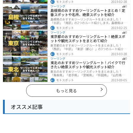
山と海、温泉が充実しており、美術館などもあるので、
モトスポット
2023-02-28
自然を満喫するツーリングができます。バイクで富山県
ツーリング
0
にツーリングに行く際は参考にしてください。
島根県のおすすめツーリングルートまとめ！定
番スポットや名所、絶景スポットを紹介
島根県のおすすめツーリングルートをまとめました！
「北部」「南部」の2つのルート紹介します。島根県は、
海と山が近く、1日で全然違う景色を堪能することができ
モトスポット
2023-02-25
ます。バイクで島根県にツーリングに行く際は参考にし
ツーリング
0
てください。
東京都のおすすめツーリングルート！絶景スポ
ットや観光スポットをまとめて紹介
東京都のおすすめツーリングルートをまとめました！
「西部」「中部」「東部（都心）」の3つのルート紹介し
ます。西に行けば奥多摩の自然、東に行けば都心スポッ
モトスポット
2023-03-28
トと、自然も街も楽しめるスポットが多数あります。バ
ツーリング
0
イクで東京都にツーリングに行く際は参考にしてくださ
東北のおすすめツーリングルート！バイクで行
い。
きたい絶景スポットや観光スポット紹介
東北のおすすめツーリングスポットをまとめました！
「青森県」「岩手県」「宮城県」「秋田県」「山形県」
「福島県」の各県の観光地紹介します。自然豊かな山々
モトスポット
2023-09-05
や湖、温泉地が点在し、四季折々の景色を楽しめるスポ
ットが多数あります。バイクで東北にツーリングに行く
際は参考にしてください。
もっと見る
オススメ記事