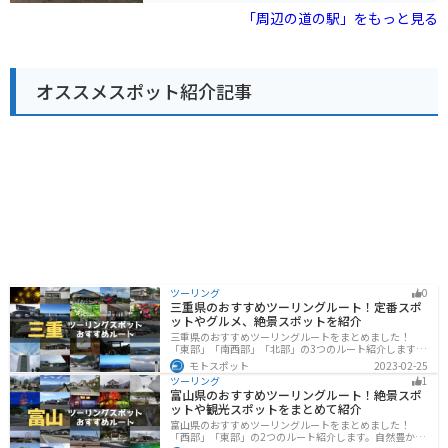
めです。また、レストランでは、地元の食材を使った料
痛や筋肉痛、関節痛などに効果があると言われていま
「周辺の道の駅」をもっと見る
理を楽しむことができます。
す。 また、露天風呂からは、四季折々の美しい景色を楽
しむことができます。 バイクで訪れる場合、道の駅 思川
には、広々とした駐車場が完備されているので安心で
す。 周辺には、太平山やあしかがフラワーパークなど、
オススメスポット紹介記事
観光スポットも点在しているので、ツーリングの拠点と
してもおすすめです。 道の駅 思川で人気の名産品は、栃
木県産の米粉を使った「思川だんご」です。 その他に
も、地元産の野菜や果物を使った加工品など、お土産に
最適な商品が数多く販売されています。
ツーリング
0
三重県のおすすめツーリングルート！定番スポ
ットやグルメ、絶景スポットを紹介
三重県のおすすめツーリングルートをまとめました！
「東部」「南西部」「北部」の3つのルート紹介します。
標高の高いスカイラインからリアス式海岸まであるの
モトスポット
2023-02-25
で、飽きることなくツーリングを堪能できます。バイク
ツーリング
1
で三重県にツーリングに行く際は参考にしてください。
富山県のおすすめツーリングルート！絶景スポ
ットや観光スポットをまとめて紹介
富山県のおすすめツーリングルートをまとめました！
「西部」「東部」の2つのルート紹介します。自然豊かな