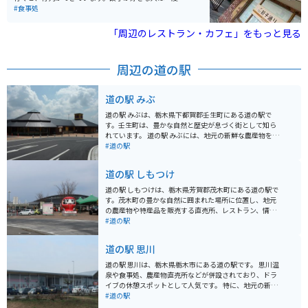
行くことをオススメします。
#食事処
「周辺のレストラン・カフェ」をもっと見る
周辺の道の駅
道の駅 みぶ
道の駅 みぶは、栃木県下都賀郡壬生町にある道の駅で
す。壬生町は、豊かな自然と歴史が息づく街として知ら
れています。 道の駅 みぶには、地元の新鮮な農産物を販
売する直売所や、壬生ラーメンなどのご当地グルメが味
#道の駅
わえるレストランがあります。また、壬生町の観光情報
コーナーも併設されており、観光の拠点としても便利で
道の駅 しもつけ
す。 バイクで訪れる場合、道の駅 みぶには広い駐車場が
完備されているので安心です。周辺には、壬生城址公園
道の駅 しもつけは、栃木県芳賀郡茂木町にある道の駅で
やとちぎわんぱく公園など、観光スポットも点在してい
す。茂木町の豊かな自然に囲まれた場所に位置し、地元
ます。特に、壬生城址公園は、春には桜の名所としても
の農産物や特産品を販売する直売所、レストラン、情報
知られており、バイクでツーリングするのに最適なルー
コーナーなどを備えています。 バイクで訪れる場合、道
#道の駅
トです。 壬生町の名産品としては、かんぴょうやニラ、
の駅 しもつけは、ツーリングの休憩場所として最適で
イチゴなどが有名です。道の駅 みぶの直売所では、これ
す。駐車場も広く、バイクスタンドも設置されていま
道の駅 思川
らの特産品を新鮮な状態で購入することができます。ま
す。周辺には、緑豊かな山々が広がっており、景色を楽
た、壬生町には、歴史的な建造物も多く残されていま
しみながらツーリングを楽しむことができます。また、
道の駅 思川は、栃木県栃木市にある道の駅です。 思川温
す。壬生寺や獨協医科大学病院など、見どころ満載で
道の駅 しもつけから少し足を延ばせば、ツインリンクも
泉や食事処、農産物直売所などが併設されており、ドラ
す。
てぎなど、観光スポットも点在しています。 道の駅 しも
イブの休憩スポットとして人気です。 特に、地元の新鮮
つけでは、地元産の新鮮な野菜や果物が人気です。特
な野菜や果物が並ぶ農産物直売所は、観光客にも人気が
#道の駅
に、茂木町特産のゆずを使った商品は、お土産におすす
あります。 思川温泉は、ナトリウム-塩化物温泉で、神経