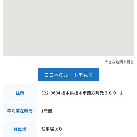
【おすすめポイント】
* 駐車場が広く、バイクラックも完備
* 地元の新鮮な農産物が購入できる
* 栃木市の特産品が購入できる
* 地元産の食材を使用した食事ができる
【周辺の観光スポット】
* とちぎ蔵の街
* 渡良瀬遊水地
* 岩船山
大きな地図で見る
【名産品】
ここへのルートを見る
* いちご
* 梨
* 米
322-0604 栃木県栃木市西方町元３６９−１
住所
* 酒
1時間
平均滞在時間
駐車場あり
駐車場