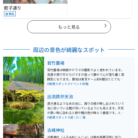
餃子通り
食事処
もっと見る
周辺の景色が綺麗なスポット
若竹農場
若竹農場は映画やドラマの撮影でよく使われています。
見渡す限り竹だらけですが返って静かで心が落ち着く雰
囲気になります。 敷地は東京ドーム約4個分ととても広
いです。 とても広大な敷地なので、夜の時間になるとラ
#絶景スポット
#イベント体験
イトアップしています。
出流原弁天池
透き通るような水の池に、周りの緑が映し出されていて
池に泳いでいる鯉が浮いているようにも見えます。天気
が良い時に訪れると緑や鯉の色が映えて最高です。人も
少しは集まっていますが、長居する人が少ないのか有名
#絶景スポット
#湖｜川｜滝
ではないのか落ち着いて楽しめます。
古峰神社
古峯神社（ふるみねじんじゃ）は栃木県鹿沼市にあり、