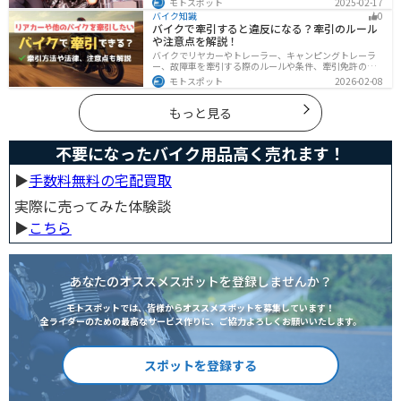
モトスポット
2025-02-17
ンクの長持ちにつながります。この記事を読めば、自分
バイク知識
0
でバイクのタンクを塗装する方法がわかるでしょう。
バイクで牽引すると違反になる？牽引のルール
や注意点を解説！
バイクでリヤカーやトレーラー、キャンピングトレーラ
ー、故障車を牽引する際のルールや条件、牽引免許の有
無、速度制限、必要な装備をわかりやすく解説。メリッ
モトスポット
2026-02-08
ト・デメリットや注意点も紹介し、安全にバイクの積載
力をアップする方法をまとめました。
もっと見る
不要になったバイク用品高く売れます！
▶︎
手数料無料の宅配買取
実際に売ってみた体験談
▶︎
こちら
あなたのオススメスポットを登録しませんか？
モトスポットでは、皆様からオススメスポットを募集しています！
全ライダーのための最高なサービス作りに、ご協力よろしくお願いいたします。
スポットを登録する