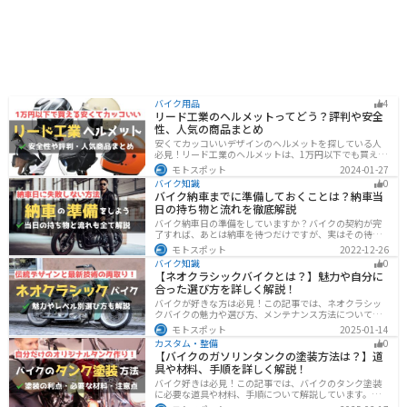
バイク用品
4
リード工業のヘルメットってどう？評判や安全
性、人気の商品まとめ
安くてカッコいいデザインのヘルメットを探している人
必見！リード工業のヘルメットは、1万円以下でも買える
ヘルメットが多数あります。安全基準もしっかりクリア
モトスポット
2024-01-27
しており、安全性にも優れています。種類も豊富でカス
バイク知識
0
タム用のシールドもあるので、クールに決めたい人にオ
バイク納車までに準備しておくことは？納車当
ススメです。
日の持ち物と流れを徹底解説
バイク納車日の準備をしていますか？バイクの契約が完
了すれば、あとは納車を待つだけですが、実はその待っ
ている間に準備しておくことはたくさんあります。納車
モトスポット
2022-12-26
当日に慌てずに済むよう、しっかり確認して準備してお
バイク知識
0
きましょう。
【ネオクラシックバイクとは？】魅力や自分に
合った選び方を詳しく解説！
バイクが好きな方は必見！この記事では、ネオクラシッ
クバイクの魅力や選び方、メンテナンス方法について解
説しています。実はネオクラシックバイクは、見た目と
モトスポット
2025-01-14
機能性の両方を求める人に最適なです。この記事を読め
カスタム・整備
0
ば、ネオクラシックバイクの魅力が理解できます。
【バイクのガソリンタンクの塗装方法は？】道
具や材料、手順を詳しく解説！
バイク好きは必見！この記事では、バイクのタンク塗装
に必要な道具や材料、手順について解説しています。実
はバイクのタンクを塗装すると、傷や錆を修復でき、タ