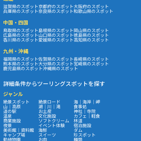
滋賀県のスポット
京都府のスポット
大阪府のスポット
兵庫県のスポット
奈良県のスポット
和歌山県のスポット
中国・四国
鳥取県のスポット
島根県のスポット
岡山県のスポット
広島県のスポット
山口県のスポット
徳島県のスポット
香川県のスポット
愛媛県のスポット
高知県のスポット
九州・沖縄
福岡県のスポット
佐賀県のスポット
長崎県のスポット
熊本県のスポット
大分県のスポット
宮崎県のスポット
鹿児島県のスポット
沖縄県のスポット
詳細条件からツーリングスポットを探す
ジャンル
絶景スポット
絶景ロード
海｜海岸｜岬
山｜高原
湖｜川｜滝
食事処
道の駅
お土産
神社｜寺院
温泉
文化施設
カフェ｜軽食
商業施設
ソフトクリーム
林道
夜景
イベント体験
宿泊施設
美術館｜資料館
海鮮
ダム
キャンプ場
スイーツ
珍スポット
動植物園
お肉
麺類