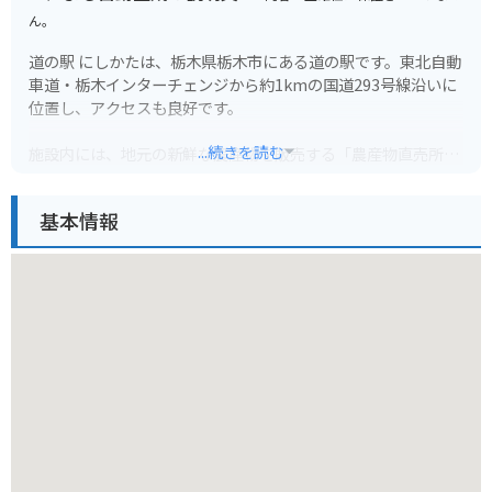
ん。
道の駅 にしかたは、栃木県栃木市にある道の駅です。東北自動
車道・栃木インターチェンジから約1kmの国道293号線沿いに
位置し、アクセスも良好です。
...続きを読む
施設内には、地元の新鮮な農産物を販売する「農産物直売所」
や、栃木市の特産品を販売する「物産館」などがあります。
基本情報
食事処では、地元産の食材を使用したそばやうどん、ラーメン
などが味わえます。
また、道の駅 にしかたは、バイクツーリングの休憩場所として
も人気があります。駐車場も広く、バイクラックも完備されて
います。
栃木市は、蔵の街として知られており、歴史的な建造物が多く
残っています。道の駅 にしかたから少し足を延ばせば、蔵造り
の街並みを散策したり、歴史的な建造物を見学したりすること
ができます。