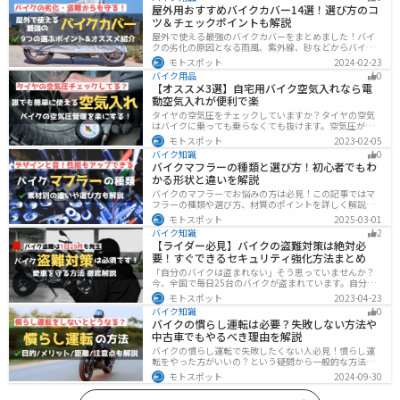
屋外用おすすめバイクカバー14選！選び方のコ
ツ＆チェックポイントも解説
屋外で使える最強のバイクカバーをまとめました！バイ
クの劣化の原因となる雨風、紫外線、砂などからバイク
を守ることはもちろん、盗難やいたずら対策にもなりま
モトスポット
2024-02-23
す。バイクカバーの選び方からオススメまでまとめまし
バイク用品
0
たので、カバーを探している人はぜひ参考にしてくださ
【オススメ3選】自宅用バイク空気入れなら電
い。
動空気入れが便利で楽
タイヤの空気圧をチェックしていますか？タイヤの空気
はバイクに乗っても乗らなくても抜けます。空気圧が下
がると走行性能・燃費・安全性に影響します。空気圧は
モトスポット
2023-02-05
常に自分で管理できるようにしておきましょう。楽に使
バイク知識
0
えるオススメ空気入れをまとめたので、参考にしてくだ
バイクマフラーの種類と選び方！初心者でもわ
さい。
かる形状と違いを解説
バイクのマフラーでお悩みの方は必見！この記事ではマ
フラーの種類や選び方、材質のポイントを詳しく解説し
ています。実は初めてのカスタマイズには、先端だけ変
モトスポット
2025-03-01
えられるスリップオンマフラーがおすすめです。記事を
バイク知識
2
読めば、理想のサウンドと走りを手に入れられます。
【ライダー必見】バイクの盗難対策は絶対必
要！すぐできるセキュリティ強化方法まとめ
「自分のバイクは盗まれない」そう思っていませんか？
今、全国で毎日25台のバイクが盗まれています。自分の
バイクは大丈夫という保証はどこにもありません。バイ
モトスポット
2023-04-23
クの盗難対策の方法を理解して、自分のバイクは自分で
バイク知識
0
守りましょう。
バイクの慣らし運転は必要？失敗しない方法や
中古車でもやるべき理由を解説
バイクの慣らし運転で失敗したくない人必見！慣らし運
転をやった方がいいの？という疑問から一般的な方法、
メーカ推奨の方法まで具体的に解説します。注意点や中
モトスポット
2024-09-30
古車でもやった方がいいのか慣らし運転後にやるべきこ
ともまとめたので、これからバイクを買おうとしている