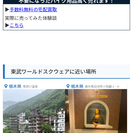
不要になったバイク用品高く売れます！
▶︎
手数料無料の宅配買取
実際に売ってみた体験談
▶︎
こちら
東武ワールドスクウェアに近い場所
栃木県
栃木県
鬼怒川温泉
栃木県日光市小佐越１−４