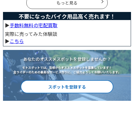
人は参考にしてください。
もっと見る
不要になったバイク用品高く売れます！
▶︎
手数料無料の宅配買取
実際に売ってみた体験談
▶︎
こちら
あなたのオススメスポットを登録しませんか？
モトスポットでは、皆様からオススメスポットを募集しています！
全ライダーのための最高なサービス作りに、ご協力よろしくお願いいたします。
スポットを登録する