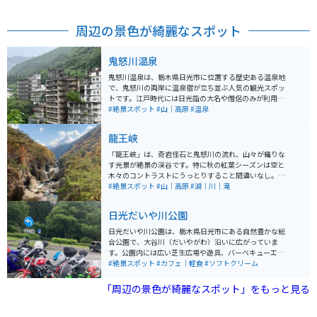
周辺の景色が綺麗なスポット
鬼怒川温泉
鬼怒川温泉は、栃木県日光市に位置する歴史ある温泉地
で、鬼怒川の両岸に温泉宿が立ち並ぶ人気の観光スポッ
トです。江戸時代には日光詣の大名や僧侶のみが利用で
きた高貴な温泉として知られていましたが、明治以降に
#絶景スポット
#山｜高原
#温泉
一般開放され、多くの人々に親しまれるようになりまし
た。バブル時代はとても弾けていた高級温泉街ですが、
龍王峡
現在その多くは衰退、その跡が残っているのも見どころ
です。 泉質はアルカリ性単純温泉で、肌に優しく、疲労
「龍王峡」は、奇岩怪石と鬼怒川の流れ、山々が織りな
回復やリウマチ、神経痛などに効能があるとされていま
す光景が絶景の渓谷です。特に秋の紅葉シーズンは空と
す。温泉街では、鬼怒川の渓谷美を楽しみながら露天風
木々のコントラストにうっとりすること間違いなし。川
呂に浸かることができ、四季折々の自然の美しさが魅力
治温泉からは起伏の少ないその渓谷美を楽しめる遊歩道
#絶景スポット
#山｜高原
#湖｜川｜滝
です。周辺には、東武ワールドスクウェアや日光江戸村
が整備されており、約7km、3～4時間程度で歩くことが
などの観光スポットも多く、温泉と観光の両方を楽しめ
できます。代表的な「むささび橋巡回コース」は往復約
日光だいや川公園
る温泉地として、年間を通じて多くの観光客が訪れま
2.3kmで1時間〜1時間半ほとです。のんびりとハイキン
す。
グを楽しみたい方にオススメです。
日光だいや川公園は、栃木県日光市にある自然豊かな総
合公園で、大谷川（だいやがわ）沿いに広がっていま
す。公園内には広い芝生広場や遊具、バーベキューエリ
アがあり、家族連れや友人同士で楽しめるレジャースポ
#絶景スポット
#カフェ｜軽食
#ソフトクリーム
ットとして人気です。また、四季折々の自然を感じられ
る散策コースや展望台もあり、晴れた日は日光連山を見
「周辺の景色が綺麗なスポット」をもっと見る
渡せます。春には新緑が秋には紅葉を楽しむことができ
ます。 野菜直売所もあり、新鮮な地元の野菜や、お土産
などを買うこともできます。公園はウォーキングコース