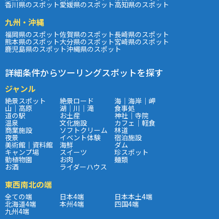
香川県のスポット
愛媛県のスポット
高知県のスポット
九州・沖縄
福岡県のスポット
佐賀県のスポット
長崎県のスポット
熊本県のスポット
大分県のスポット
宮崎県のスポット
鹿児島県のスポット
沖縄県のスポット
詳細条件からツーリングスポットを探す
ジャンル
絶景スポット
絶景ロード
海｜海岸｜岬
山｜高原
湖｜川｜滝
食事処
道の駅
お土産
神社｜寺院
温泉
文化施設
カフェ｜軽食
商業施設
ソフトクリーム
林道
夜景
イベント体験
宿泊施設
美術館｜資料館
海鮮
ダム
キャンプ場
スイーツ
珍スポット
動植物園
お肉
麺類
お酒
ライダーハウス
東西南北の端
全ての端
日本4端
日本本土4端
北海道4端
本州4端
四国4端
九州4端