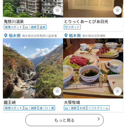
鬼怒川温泉
とりっくあーとぴあ日光
絶景スポット
山｜高原
温泉
珍スポット
栃木県
栃木県
栃木県日光市鬼怒川温泉滝
栃木県日光市瀬尾
龍王峡
大笹牧場
絶景スポット
山｜高原
湖｜川｜滝
山｜高原
お肉
ソフトクリーム
もっと見る