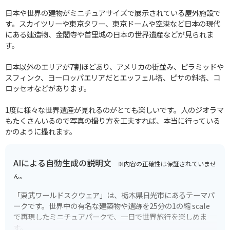
日本や世界の建物がミニチュアサイズで展示されている屋外施設で
す。スカイツリーや東京タワー、東京ドームや空港など日本の現代
にある建造物、金閣寺や首里城の日本の世界遺産などが見られま
す。
日本以外のエリアが7割ほどあり、アメリカの街並み、ピラミッドや
スフィンク、ヨーロッパエリアだとエッフェル塔、ピサの斜塔、コ
ロッセオなどがあります。
1度に様々な世界遺産が見れるのがとても楽しいです。人のジオラマ
もたくさんいるので写真の撮り方を工夫すれば、本当に行っている
かのように撮れます。
AIによる自動生成の説明文
※内容の正確性は保証されていませ
ん。
「東武ワールドスクウェア」は、栃木県日光市にあるテーマパ
ークです。世界中の有名な建築物や遺跡を25分の1の縮 scale
で再現したミニチュアパークで、一日で世界旅行を楽しめま
す。