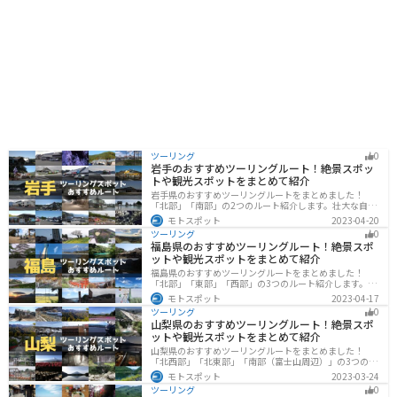
ツーリング
0
岩手のおすすめツーリングルート！絶景スポッ
トや観光スポットをまとめて紹介
岩手県のおすすめツーリングルートをまとめました！
「北部」「南部」の2つのルート紹介します。壮大な自然
や歴史的な観光スポットが多く存在するので楽しめま
モトスポット
2023-04-20
す。バイクで岩手県にツーリングに行く際は参考にして
ツーリング
0
ください。
福島県のおすすめツーリングルート！絶景スポ
ットや観光スポットをまとめて紹介
福島県のおすすめツーリングルートをまとめました！
「北部」「東部」「西部」の3つのルート紹介します。内
陸部には山々が連なり、海岸線は太平洋に面してるので
モトスポット
2023-04-17
観光スポットが多数あります。バイクで福島県にツーリ
ツーリング
0
ングに行く際は参考にしてください。
山梨県のおすすめツーリングルート！絶景スポ
ットや観光スポットをまとめて紹介
山梨県のおすすめツーリングルートをまとめました！
「北西部」「北東部」「南部（富士山周辺）」の3つのル
ート紹介します。富士山を中心に自然豊かな景色や食事
モトスポット
2023-03-24
を楽しめるスポットが多数あります。バイクで山梨県に
ツーリング
0
ツーリングに行く際は参考にしてください。