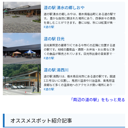
道の駅 湧水の郷しおや
道の駅 湧水の郷しおやは、栃木県塩谷町にある道の駅で
す。 豊かな自然に囲まれた場所にあり、四季折々の景色
を楽しむことができます。 春には桜、秋には紅葉が美し
く、多くの観光客が訪れます。 また、道の駅に隣接して
#道の駅
「尚仁沢はーとらんど」という公園があり、アスレチッ
ク広場や釣り堀、バーベキュー施設などが充実してお
道の駅 日光
り、家族連れに人気です。 バイクで訪れる場合、駐車場
も広く停めやすいので安心です。 周辺には、塩谷町のシ
日光東照宮の最寄りICである今市ICの近隣に位置する道
ンボルである「尚仁沢湧水群」や、温泉施設「尚仁沢温
の駅です。地域の農産品・酒類・お弁当・お土産など多
泉 はーとらんどゆずの湯」など、観光スポットも点在し
くの食品が販売されています。日光市出身の音楽家であ
ています。 地元の名産品としては、新鮮な野菜や果物、
り、多くの演歌の名曲を生み出した船村徹さんの記念ミ
#道の駅
山菜、きのこなどが販売されています。 特に、塩谷町産
ュージアムが併設されています。
のトマトは甘くて味が濃いと評判です。 また、地元の食
道の駅 湯西川
材を使った料理を提供するレストランもあり、人気メニ
ューの「きのこそば」は、地元産のきのこがたっぷり入
道の駅 湯西川は、栃木県日光市にある道の駅です。国道
っていておすすめです。 周辺道路は、山間部を通るため
121号沿いに位置し、鬼怒川温泉や川治温泉、奥鬼怒温
カーブが多いですが、交通量は比較的少なく、走りやす
泉郷など多くの温泉地へのアクセスが良い場所にありま
い道が多いです。 ただし、秋は紅葉シーズンとなるた
す。 道の駅には、地元の農産物や特産品を販売する直売
#道の駅
め、週末は渋滞が発生することもありますので、時間に
所、レストラン、観光案内所などがあります。特産品と
余裕を持って訪れることをおすすめします。
しては、湯西川ダムカレーやゆばなどが有名です。 バイ
「周辺の道の駅」をもっと見る
クで訪れる場合、駐車場も広く、休憩に最適な場所で
す。特に紅葉の時期には、周辺の山々が赤や黄色に色づ
き、絶景を楽しむことができます。また、近くには湯西
川温泉街があり、日帰り温泉も楽しめます。周辺には、
オススメスポット紹介記事
湯西川ダムや五十里湖など、自然豊かな観光スポットも
多いので、ツーリングの拠点としてもおすすめです。