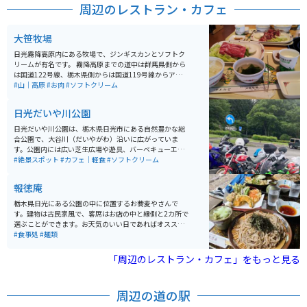
周辺のレストラン・カフェ
にもなっているので自然散策もできます。さらに、パー
クゴルフ場やテニスコートなどのスポーツ施設も充実し
ており、アクティブに過ごしたい人にもオススメの場所
大笹牧場
です。公園内には、地域のイベントやフリーマーケット
が開催されることもあり、地元住民や観光客に親しまれ
日光霧降高原内にある牧場で、ジンギスカンとソフトク
ています。
リームが有名です。 霧降高原までの道中は群馬県側から
は国道122号線、栃木県側からは国道119号線からアク
セス出来ます。駐車場も広いです。 周辺には、日光東照
#山｜高原
#お肉
#ソフトクリーム
宮やいろは坂、中禅寺湖、日光市内から霧降高原へアク
セスするワインディングロードなどツーリングスポット
日光だいや川公園
も多数あります。
日光だいや川公園は、栃木県日光市にある自然豊かな総
合公園で、大谷川（だいやがわ）沿いに広がっていま
す。公園内には広い芝生広場や遊具、バーベキューエリ
アがあり、家族連れや友人同士で楽しめるレジャースポ
#絶景スポット
#カフェ｜軽食
#ソフトクリーム
ットとして人気です。また、四季折々の自然を感じられ
る散策コースや展望台もあり、晴れた日は日光連山を見
報徳庵
渡せます。春には新緑が秋には紅葉を楽しむことができ
ます。 野菜直売所もあり、新鮮な地元の野菜や、お土産
栃木県日光にある公園の中に位置するお蕎麦やさんで
などを買うこともできます。公園はウォーキングコース
す。建物は古民家風で、客席はお店の中と縁側と2カ所で
にもなっているので自然散策もできます。さらに、パー
選ぶことができます。お天気のいい日であればオススメ
クゴルフ場やテニスコートなどのスポーツ施設も充実し
は断然縁側！昔ながらの雰囲気を味わいながらいただく
#食事処
#麺類
ており、アクティブに過ごしたい人にもオススメの場所
お蕎麦は絶品です。天ぷらもボリューミーで大満足のお
です。公園内には、地域のイベントやフリーマーケット
味です。
「周辺のレストラン・カフェ」をもっと見る
が開催されることもあり、地元住民や観光客に親しまれ
ています。
周辺の道の駅