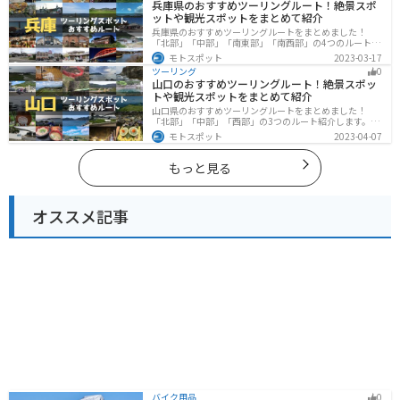
兵庫県のおすすめツーリングルート！絶景スポ
ットや観光スポットをまとめて紹介
兵庫県のおすすめツーリングルートをまとめました！
「北部」「中部」「南東部」「南西部」の4つのルート紹
介します。自然豊かな山を堪能できる北部と中部、街中
モトスポット
2023-03-17
で海辺の南部と違った楽しみ方ができます。バイクで兵
ツーリング
0
庫県にツーリングに行く際は参考にしてください。
山口のおすすめツーリングルート！絶景スポッ
トや観光スポットをまとめて紹介
山口県のおすすめツーリングルートをまとめました！
「北部」「中部」「西部」の3つのルート紹介します。美
しい海岸線や山々を楽しむことができます。バイクで山
モトスポット
2023-04-07
口県にツーリングに行く際は参考にしてください。
もっと見る
オススメ記事
バイク用品
0