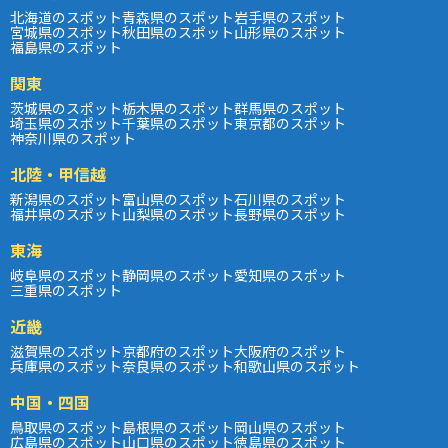
北海道のスポット
青森県のスポット
岩手県のスポット
宮城県のスポット
秋田県のスポット
山形県のスポット
福島県のスポット
関東
茨城県のスポット
栃木県のスポット
群馬県のスポット
埼玉県のスポット
千葉県のスポット
東京都のスポット
神奈川県のスポット
北陸・甲信越
新潟県のスポット
富山県のスポット
石川県のスポット
福井県のスポット
山梨県のスポット
長野県のスポット
東海
岐阜県のスポット
静岡県のスポット
愛知県のスポット
三重県のスポット
近畿
滋賀県のスポット
京都府のスポット
大阪府のスポット
兵庫県のスポット
奈良県のスポット
和歌山県のスポット
中国・四国
鳥取県のスポット
島根県のスポット
岡山県のスポット
広島県のスポット
山口県のスポット
徳島県のスポット