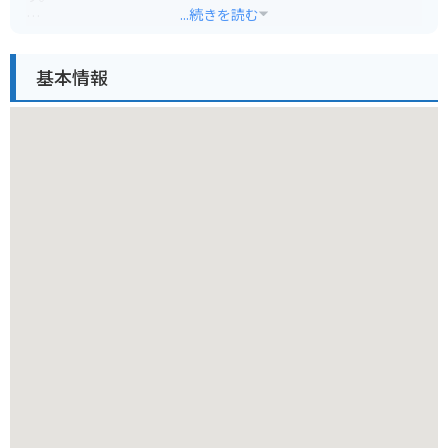
...続きを読む
見どころは、凱旋門やコロッセオなどのヨーロッパの建築物か
ら、ピラミッドやアンコールワットなどの古代遺跡まで、非常
基本情報
に精巧に作られたミニチュアの数々です。園内には、日本の有
名な建築物も再現されており、四季折々の風景も楽しめます。
バイクで行く場合は、日光宇都宮道路「今市IC」から約15分と
アクセスも良好です。広大な駐車場もあるので安心です。ただ
し、園内は徒歩でまわるため、歩きやすい靴で行くことをおす
すめします。