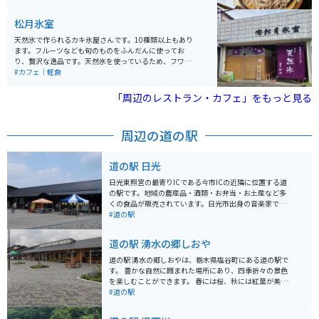
ており、アクティブに過ごしたい人にもオススメの場所
お蕎麦は絶品です。天ぷらもボリューミーで大満足のお
です。公園内には、地域のイベントやフリーマーケット
味です。
松月氷室
が開催されることもあり、地元住民や観光客に親しまれ
ています。
天然氷で作られるカキ氷屋さんです。10種類以上もあり
ます。フルーツなども旬のものをふんだんに使ってお
り、贅沢な逸品です。天然氷を使っているため、フワフ
ワでこれまでに味わったことのない美味しさが堪能でき
#カフェ｜軽食
ます。
「周辺のレストラン・カフェ」をもっと見る
周辺の道の駅
道の駅 日光
日光東照宮の最寄りICである今市ICの近隣に位置する道
の駅です。地域の農産品・酒類・お弁当・お土産など多
くの食品が販売されています。日光市出身の音楽家であ
り、多くの演歌の名曲を生み出した船村徹さんの記念ミ
#道の駅
ュージアムが併設されています。
道の駅 湧水の郷しおや
道の駅 湧水の郷しおやは、栃木県塩谷町にある道の駅で
す。 豊かな自然に囲まれた場所にあり、四季折々の景色
を楽しむことができます。 春には桜、秋には紅葉が美し
く、多くの観光客が訪れます。 また、道の駅に隣接して
#道の駅
「尚仁沢はーとらんど」という公園があり、アスレチッ
ク広場や釣り堀、バーベキュー施設などが充実してお