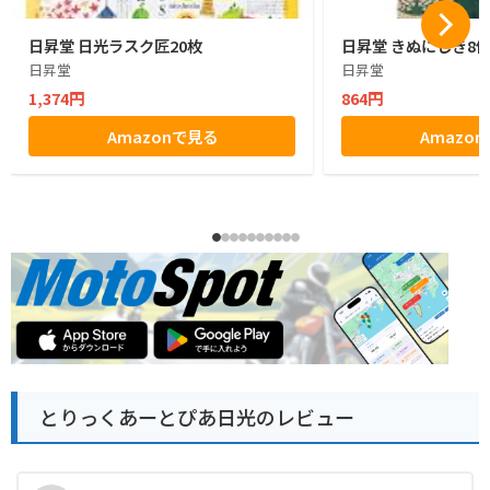
日昇堂 日光ラスク匠20枚
日昇堂 きぬにしき8
日昇堂
日昇堂
1,374円
864円
Amazonで見る
Amazo
とりっくあーとぴあ日光のレビュー