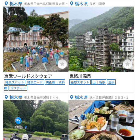
栃木県
栃木県
栃木県日光市鬼怒川温泉大原２
鬼怒川温泉
０９−１
東武ワールドスクウェア
鬼怒川温泉
絶景スポット
絶景ロード
美術館｜資料
絶景スポット
山｜高原
温泉
館
珍スポット
栃木県
栃木県
栃木県日光市瀬川８４４
栃木県日光市瀬川３８３−１