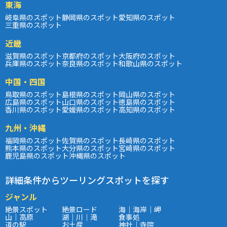
東海
岐阜県のスポット
静岡県のスポット
愛知県のスポット
三重県のスポット
近畿
滋賀県のスポット
京都府のスポット
大阪府のスポット
兵庫県のスポット
奈良県のスポット
和歌山県のスポット
中国・四国
鳥取県のスポット
島根県のスポット
岡山県のスポット
広島県のスポット
山口県のスポット
徳島県のスポット
香川県のスポット
愛媛県のスポット
高知県のスポット
九州・沖縄
福岡県のスポット
佐賀県のスポット
長崎県のスポット
熊本県のスポット
大分県のスポット
宮崎県のスポット
鹿児島県のスポット
沖縄県のスポット
詳細条件からツーリングスポットを探す
ジャンル
絶景スポット
絶景ロード
海｜海岸｜岬
山｜高原
湖｜川｜滝
食事処
道の駅
お土産
神社｜寺院