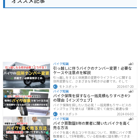
オススメ記事
バイク知識
0
引っ越しに伴うバイクのナンバー変更！必要な
ケースや注意点を解説
引っ越しをすると住民票の変更やライフラインに関する
住所変更など、さまざまな手続きが必要です。そしてバ
イク乗りの場合は、住所変更やナンバー変更といったバ
モトスポット
2026-07-20
イクに関する手続きも忘れてはいけません。しかし、必
バイク知識
0
要な手続きや手順がわからないという方も多いのではな
バイク保険を探すなら一括見積もりすべき4つ
いでしょうか。ライダー引っ越したらバイクのナンバー
の理由【インズウェブ】
を変えないといけないの？ライダー引っ越し先でも原付
に乗る場合、どんな手続きが必要か知りたいライダー引
バイク保険を探したい方必見！一括見積もりサービスの
っ越したけど忙しくて住所変更もナンバー変更もしてい
インズウェブを使えば「簡単に安くて自分に最適な保険
ない・・・今回はこのような疑問・お悩みにお
を3分で見つける」ことができます。最大5社のバイク保
モトスポット
2024-06-03
険を一気に比べることができるので、探す手間と時間が
バイク知識
0
省けます。
バイク買取歴8年の業者に聞いたバイクを高く
売る方法
バイクを高く売るコツや方法について、実際にバイク買
取業者として8年勤務している担当者に話を聞いてきまし
た！高く買い取ってもらえるバイクの特徴や業者がどの