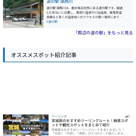
道の駅 湯西川
り、家族連れに人気です。 バイクで訪れる場合、駐車場
も広く停めやすいので安心です。 周辺には、塩谷町のシ
道の駅 湯西川は、栃木県日光市にある道の駅です。国道
ンボルである「尚仁沢湧水群」や、温泉施設「尚仁沢温
121号沿いに位置し、鬼怒川温泉や川治温泉、奥鬼怒温
泉 はーとらんどゆずの湯」など、観光スポットも点在し
泉郷など多くの温泉地へのアクセスが良い場所にありま
ています。 地元の名産品としては、新鮮な野菜や果物、
す。 道の駅には、地元の農産物や特産品を販売する直売
#道の駅
山菜、きのこなどが販売されています。 特に、塩谷町産
所、レストラン、観光案内所などがあります。特産品と
のトマトは甘くて味が濃いと評判です。 また、地元の食
しては、湯西川ダムカレーやゆばなどが有名です。 バイ
「周辺の道の駅」をもっと見る
材を使った料理を提供するレストランもあり、人気メニ
クで訪れる場合、駐車場も広く、休憩に最適な場所で
ューの「きのこそば」は、地元産のきのこがたっぷり入
す。特に紅葉の時期には、周辺の山々が赤や黄色に色づ
っていておすすめです。 周辺道路は、山間部を通るため
き、絶景を楽しむことができます。また、近くには湯西
カーブが多いですが、交通量は比較的少なく、走りやす
川温泉街があり、日帰り温泉も楽しめます。周辺には、
い道が多いです。 ただし、秋は紅葉シーズンとなるた
オススメスポット紹介記事
湯西川ダムや五十里湖など、自然豊かな観光スポットも
め、週末は渋滞が発生することもありますので、時間に
多いので、ツーリングの拠点としてもおすすめです。
余裕を持って訪れることをおすすめします。
ツーリング
0
宮城県のおすすめツーリングルート！絶景スポ
ットや観光スポットをまとめて紹介
宮城県のおすすめツーリングルートをまとめました！
「北部」「中部」「南部」の3つのルート紹介します。キ