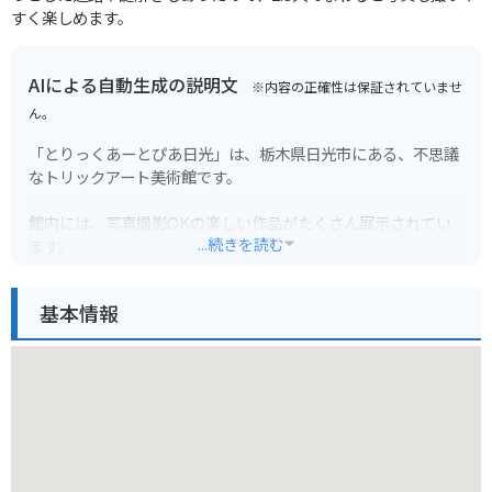
すく楽しめます。
AIによる自動生成の説明文
※内容の正確性は保証されていませ
ん。
「とりっくあーとぴあ日光」は、栃木県日光市にある、不思議
なトリックアート美術館です。
館内には、写真撮影OKの楽しい作品がたくさん展示されてい
...続きを読む
ます。
作品と一緒に写真を撮れば、まるで絵の中に入り込んだような
不思議な写真が撮れます。
基本情報
トリックアートは、大人から子供まで楽しめるので、家族連れ
にもおすすめです。
バイクで行く場合は、日光いろは坂を登っていく途中に位置し
ており、駐車場も完備されているので安心です。
周辺には、華厳の滝や中禅寺湖など、日光を代表する観光スポ
ットも多いので、合わせて訪れてみてはいかがでしょうか。