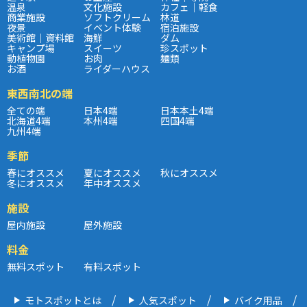
温泉
文化施設
カフェ｜軽食
商業施設
ソフトクリーム
林道
夜景
イベント体験
宿泊施設
美術館｜資料館
海鮮
ダム
キャンプ場
スイーツ
珍スポット
動植物園
お肉
麺類
お酒
ライダーハウス
東西南北の端
全ての端
日本4端
日本本土4端
北海道4端
本州4端
四国4端
九州4端
季節
春にオススメ
夏にオススメ
秋にオススメ
冬にオススメ
年中オススメ
施設
屋内施設
屋外施設
料金
無料スポット
有料スポット
モトスポットとは
人気スポット
バイク用品