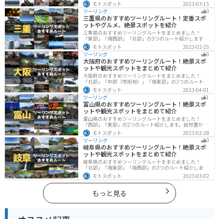
ツネ村や広大な山や滝、湖などを歴史や自然を満喫する
モトスポット
2023-03-15
ツーリングができます。バイクで宮城県にツーリングに
ツーリング
0
行く際は参考にしてください。
三重県のおすすめツーリングルート！定番スポ
ットやグルメ、絶景スポットを紹介
三重県のおすすめツーリングルートをまとめました！
「東部」「南西部」「北部」の3つのルート紹介します。
標高の高いスカイラインからリアス式海岸まであるの
モトスポット
2023-02-25
で、飽きることなくツーリングを堪能できます。バイク
ツーリング
0
で三重県にツーリングに行く際は参考にしてください。
大阪府のおすすめツーリングルート！絶景スポ
ットや観光スポットをまとめて紹介
大阪府のおすすめツーリングルートをまとめました！
「北部」「中部（市街地）」「南東部」の3つのルート紹
介します。歴史と近代が融合した魅力的なエリアで様々
モトスポット
2023-04-01
な楽しみ方ができます。バイクで大阪府にツーリングに
ツーリング
1
行く際は参考にしてください。
富山県のおすすめツーリングルート！絶景スポ
ットや観光スポットをまとめて紹介
富山県のおすすめツーリングルートをまとめました！
「西部」「東部」の2つのルート紹介します。自然豊かな
山と海、温泉が充実しており、美術館などもあるので、
モトスポット
2023-02-28
自然を満喫するツーリングができます。バイクで富山県
ツーリング
0
にツーリングに行く際は参考にしてください。
岐阜県のおすすめツーリングルート！絶景スポ
ットや観光スポットをまとめて紹介
岐阜県のおすすめツーリングルートをまとめました！
「北部」「南東部」「南西部」の3つのルート紹介しま
す。自然豊かな山が充実しており、山を生かした施設や
モトスポット
2023-03-02
グルメ、絶景スポットなど、自然を満喫するツーリング
ができます。バイクで岐阜県にツーリングに行く際は参
考にしてください。
もっと見る