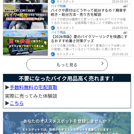
モトスポット
2024-09-04
くらい利益を上乗せしているかなど、バイクを売ろうと
バイク知識
0
している人は必見の内容になっています。
バイクや原付はどうやって処分するの？廃車手
続き・処分方法・売り方を解説
バイクの処分は面倒だと思っていませんか？バイクは捨
てるのではなく、出張買取で売ることで手間もかからず
お金にできます。売る以外の選択肢も含めて処分方法を
モトスポット
2024-09-04
まとめていますので、バイクを処分しようとしている人
バイク用品
1
は参考にしてください。
【2026年版】夏のバイクツーリングを快適にす
るおすすめ暑さ対策グッズ
バイクの暑さ対策していますか？夏場のバイクは辛いか
ら我慢して乗っているという方も多いと思いますが、し
っかりと暑さ対策をすれば夏場でも快適にバイクに乗る
モトスポット
2025-08-26
ことができます！この記事では、夏場のバイク暑さ対策
の基本と暑さ対策グッズを紹介します！
もっと見る
不要になったバイク用品高く売れます！
▶︎
手数料無料の宅配買取
実際に売ってみた体験談
▶︎
こちら
あなたのオススメスポットを登録しませんか？
モトスポットでは、皆様からオススメスポットを募集しています！
全ライダーのための最高なサービス作りに、ご協力よろしくお願いいたします。