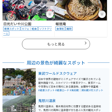
日光だいや川公園
報徳庵
絶景スポット
カフェ｜軽食
ソフトクリ
食事処
麺類
ーム
もっと見る
周辺の景色が綺麗なスポット
東武ワールドスクウェア
日本や世界の建物がミニチュアサイズで展示されている
屋外施設です。スカイツリーや東京タワー、東京ドーム
や空港など日本の現代にある建造物、金閣寺や首里城の
日本の世界遺産などが見られます。 日本以外のエリアが
#絶景スポット
#絶景ロード
#美術館｜資料館
#珍スポット
7割ほどあり、アメリカの街並み、ピラミッドやスフィ
ンク、ヨーロッパエリアだとエッフェル塔、ピサの斜
鬼怒川温泉
塔、コロッセオなどがあります。 1度に様々な世界遺産
が見れるのがとても楽しいです。人のジオラマもたくさ
鬼怒川温泉は、栃木県日光市に位置する歴史ある温泉地
んいるので写真の撮り方を工夫すれば、本当に行ってい
で、鬼怒川の両岸に温泉宿が立ち並ぶ人気の観光スポッ