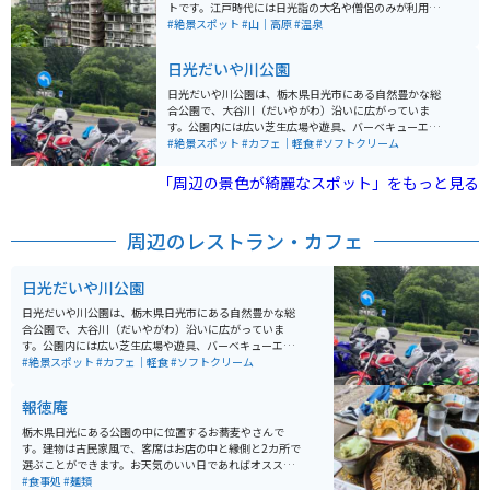
るかのように撮れます。
トです。江戸時代には日光詣の大名や僧侶のみが利用で
きた高貴な温泉として知られていましたが、明治以降に
#絶景スポット
#山｜高原
#温泉
一般開放され、多くの人々に親しまれるようになりまし
た。バブル時代はとても弾けていた高級温泉街ですが、
日光だいや川公園
現在その多くは衰退、その跡が残っているのも見どころ
です。 泉質はアルカリ性単純温泉で、肌に優しく、疲労
日光だいや川公園は、栃木県日光市にある自然豊かな総
回復やリウマチ、神経痛などに効能があるとされていま
合公園で、大谷川（だいやがわ）沿いに広がっていま
す。温泉街では、鬼怒川の渓谷美を楽しみながら露天風
す。公園内には広い芝生広場や遊具、バーベキューエリ
呂に浸かることができ、四季折々の自然の美しさが魅力
アがあり、家族連れや友人同士で楽しめるレジャースポ
#絶景スポット
#カフェ｜軽食
#ソフトクリーム
です。周辺には、東武ワールドスクウェアや日光江戸村
ットとして人気です。また、四季折々の自然を感じられ
などの観光スポットも多く、温泉と観光の両方を楽しめ
る散策コースや展望台もあり、晴れた日は日光連山を見
「周辺の景色が綺麗なスポット」をもっと見る
る温泉地として、年間を通じて多くの観光客が訪れま
渡せます。春には新緑が秋には紅葉を楽しむことができ
す。
ます。 野菜直売所もあり、新鮮な地元の野菜や、お土産
などを買うこともできます。公園はウォーキングコース
周辺のレストラン・カフェ
にもなっているので自然散策もできます。さらに、パー
クゴルフ場やテニスコートなどのスポーツ施設も充実し
ており、アクティブに過ごしたい人にもオススメの場所
日光だいや川公園
です。公園内には、地域のイベントやフリーマーケット
が開催されることもあり、地元住民や観光客に親しまれ
日光だいや川公園は、栃木県日光市にある自然豊かな総
ています。
合公園で、大谷川（だいやがわ）沿いに広がっていま
す。公園内には広い芝生広場や遊具、バーベキューエリ
アがあり、家族連れや友人同士で楽しめるレジャースポ
#絶景スポット
#カフェ｜軽食
#ソフトクリーム
ットとして人気です。また、四季折々の自然を感じられ
る散策コースや展望台もあり、晴れた日は日光連山を見
報徳庵
渡せます。春には新緑が秋には紅葉を楽しむことができ
ます。 野菜直売所もあり、新鮮な地元の野菜や、お土産
栃木県日光にある公園の中に位置するお蕎麦やさんで
などを買うこともできます。公園はウォーキングコース
す。建物は古民家風で、客席はお店の中と縁側と2カ所で
にもなっているので自然散策もできます。さらに、パー
選ぶことができます。お天気のいい日であればオススメ
クゴルフ場やテニスコートなどのスポーツ施設も充実し
は断然縁側！昔ながらの雰囲気を味わいながらいただく
#食事処
#麺類