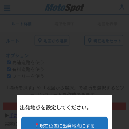
ルート詳細
場所を探す
地図を表示
ルート
地図から選択
現在地をセット
オプション
高速道路を使う
有料道路を使う
フェリーを使う
「場所を探す」や「地図から選択」で場所を選択するとツ
ーリングルートを作成できます。
不要になったバイク用品高く売れます！
出発地点を設定してください。
▶︎
手数料完全無料の自宅で売れる宅配買取
実際に売ってみた体験談
現在位置に出発地点にする