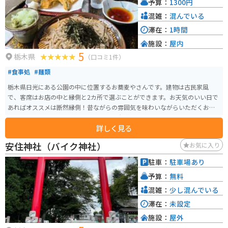
予算：
1300円
混雑：
混んでいる
滞在：
1時間
施設：
屋内
5
栃木県
（口コミ1件）
#食事処
#麺類
栃木県日光にある公園の中に位置するお蕎麦やさんです。建物は古民家風
で、客席はお店の中と縁側と2カ所で選ぶことができます。お天気のいい日で
あればオススメは断然縁側！昔ながらの雰囲気を味わいながらいただくお蕎
麦は絶品です。天ぷらもボリューミーで大満足のお味です。
詳しく見る
安住神社（バイク神社）
お気に入り
駐車：
駐車場あり
予算：
無料
混雑：
少し混んでいる
滞在：
未設定
施設：
屋外