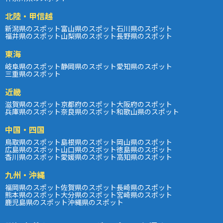
北陸・甲信越
新潟県のスポット
富山県のスポット
石川県のスポット
福井県のスポット
山梨県のスポット
長野県のスポット
東海
岐阜県のスポット
静岡県のスポット
愛知県のスポット
三重県のスポット
近畿
滋賀県のスポット
京都府のスポット
大阪府のスポット
兵庫県のスポット
奈良県のスポット
和歌山県のスポット
中国・四国
鳥取県のスポット
島根県のスポット
岡山県のスポット
広島県のスポット
山口県のスポット
徳島県のスポット
香川県のスポット
愛媛県のスポット
高知県のスポット
九州・沖縄
福岡県のスポット
佐賀県のスポット
長崎県のスポット
熊本県のスポット
大分県のスポット
宮崎県のスポット
鹿児島県のスポット
沖縄県のスポット