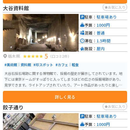
大谷資料館
お気に入り
駐車：
駐車場あり
予算：
1000円
混雑：
普通
滞在：
1.5時間
施設：
屋内
5
栃木県
（口コミ2件）
#美術館｜資料館
#珍スポット
#カフェ｜軽食
大谷石採石場跡に関する博物館で、採掘の歴史が展示してされています。地
下には東京ドームがすっぽりと入ってしまうほどの広さの採掘場跡があり、
見学できます。ライトアップされていたり、アート作品があったりと楽しめ
る空間で、若い世代を中心に人気のスポットになっています。
詳しく見る
餃子通り
お気に入り
駐車：
駐車場あり
予算：
1000円