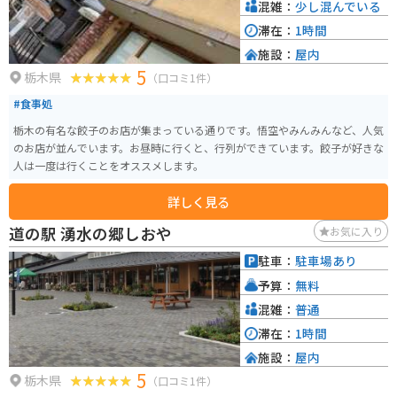
混雑：
少し混んでいる
滞在：
1時間
施設：
屋内
5
栃木県
（口コミ1件）
#食事処
栃木の有名な餃子のお店が集まっている通りです。悟空やみんみんなど、人気
のお店が並んでいます。お昼時に行くと、行列ができています。餃子が好きな
人は一度は行くことをオススメします。
詳しく見る
道の駅 湧水の郷しおや
お気に入り
駐車：
駐車場あり
予算：
無料
混雑：
普通
滞在：
1時間
施設：
屋内
5
栃木県
（口コミ1件）