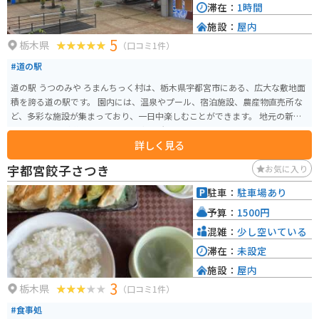
滞在：
1時間
施設：
屋内
5
栃木県
（口コミ1件）
#道の駅
道の駅 うつのみや ろまんちっく村は、栃木県宇都宮市にある、広大な敷地面
積を誇る道の駅です。 園内には、温泉やプール、宿泊施設、農産物直売所な
ど、多彩な施設が集まっており、一日中楽しむことができます。 地元の新鮮
な野菜や果物が購入できる農産物直売所は、お土産探しにもおすすめです。
詳しく見る
また、広大な敷地内には、サイクリングコースやドッグランなども整備され
ており、愛犬と一緒の旅行にも最適です。バイクでのアクセスも良く、駐車
宇都宮餃子さつき
お気に入り
場も広々としているので安心です。 周辺には、宇都宮動物園や八幡山公園な
ど、観光スポットも点在しているので、観光の拠点としても便利です。
駐車：
駐車場あり
予算：
1500円
混雑：
少し空いている
滞在：
未設定
施設：
屋内
3
栃木県
（口コミ1件）
#食事処