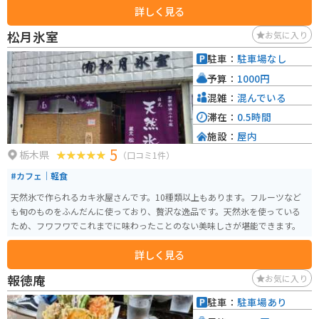
詳しく見る
松月氷室
お気に入り
駐車：
駐車場なし
予算：
1000円
混雑：
混んでいる
滞在：
0.5時間
施設：
屋内
5
栃木県
（口コミ1件）
#カフェ｜軽食
天然氷で作られるカキ氷屋さんです。10種類以上もあります。フルーツなど
も旬のものをふんだんに使っており、贅沢な逸品です。天然氷を使っている
ため、フワフワでこれまでに味わったことのない美味しさが堪能できます。
詳しく見る
報徳庵
お気に入り
駐車：
駐車場あり