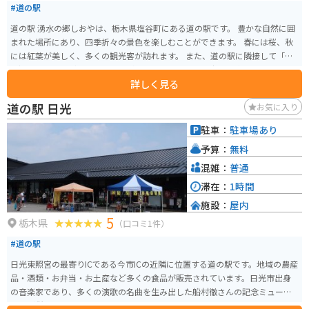
#道の駅
道の駅 湧水の郷しおやは、栃木県塩谷町にある道の駅です。 豊かな自然に囲
まれた場所にあり、四季折々の景色を楽しむことができます。 春には桜、秋
には紅葉が美しく、多くの観光客が訪れます。 また、道の駅に隣接して「尚
仁沢はーとらんど」という公園があり、アスレチック広場や釣り堀、バーベ
詳しく見る
キュー施設などが充実しており、家族連れに人気です。 バイクで訪れる場
合、駐車場も広く停めやすいので安心です。 周辺には、塩谷町のシンボルで
道の駅 日光
お気に入り
ある「尚仁沢湧水群」や、温泉施設「尚仁沢温泉 はーとらんどゆずの湯」な
ど、観光スポットも点在しています。 地元の名産品としては、新鮮な野菜や
駐車：
駐車場あり
果物、山菜、きのこなどが販売されています。 特に、塩谷町産のトマトは甘
予算：
無料
くて味が濃いと評判です。 また、地元の食材を使った料理を提供するレスト
ランもあり、人気メニューの「きのこそば」は、地元産のきのこがたっぷり
混雑：
普通
入っていておすすめです。 周辺道路は、山間部を通るためカーブが多いです
滞在：
1時間
が、交通量は比較的少なく、走りやすい道が多いです。 ただし、秋は紅葉シ
施設：
屋内
ーズンとなるため、週末は渋滞が発生することもありますので、時間に余裕
5
を持って訪れることをおすすめします。
栃木県
（口コミ1件）
#道の駅
日光東照宮の最寄りICである今市ICの近隣に位置する道の駅です。地域の農産
品・酒類・お弁当・お土産など多くの食品が販売されています。日光市出身
の音楽家であり、多くの演歌の名曲を生み出した船村徹さんの記念ミュージ
アムが併設されています。