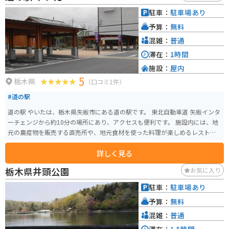
駐車：
駐車場あり
予算：
無料
混雑：
普通
滞在：
1時間
施設：
屋内
5
栃木県
（口コミ1件）
#道の駅
道の駅 やいたは、栃木県矢板市にある道の駅です。 東北自動車道 矢板インタ
ーチェンジから約10分の場所にあり、アクセスも便利です。 施設内には、地
元の農産物を販売する直売所や、地元食材を使った料理が楽しめるレストラ
ン、お土産コーナーなどがあります。 特に、地元産の新鮮な野菜や果物は人
詳しく見る
気があり、季節に応じて様々なものが並びます。 また、レストランでは、矢
板産のりんごを使った「アップルパイ」や、地元産のそば粉を使った「そ
栃木県井頭公園
お気に入り
ば」などが人気メニューです。 バイクで訪れる場合、駐車場も広々としてお
り、休憩場所としても最適です。 道の駅 やいたは、地元の魅力が詰まった道
駐車：
駐車場あり
の駅なので、ぜひ観光に訪れてみてください。
予算：
無料
混雑：
普通