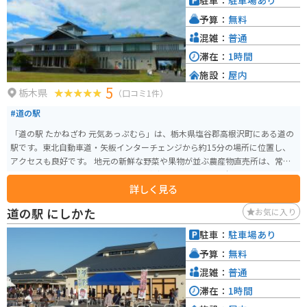
駐車：
駐車場あり
ルートです。 壬生町の名産品としては、かんぴょうやニラ、イチゴなどが有
予算：
無料
名です。道の駅 みぶの直売所では、これらの特産品を新鮮な状態で購入する
ことができます。また、壬生町には、歴史的な建造物も多く残されています。
混雑：
普通
壬生寺や獨協医科大学病院など、見どころ満載です。
滞在：
1時間
施設：
屋内
5
栃木県
（口コミ1件）
#道の駅
「道の駅 たかねざわ 元気あっぷむら」は、栃木県塩谷郡高根沢町にある道の
駅です。東北自動車道・矢板インターチェンジから約15分の場所に位置し、
アクセスも良好です。 地元の新鮮な野菜や果物が並ぶ農産物直売所は、常に
多くの人で賑わっています。特に、高根沢町産のブランド米「とおかまち」
詳しく見る
は、その美味しさで人気です。 また、地元食材をふんだんに使った料理が楽
しめるレストランも併設されており、ドライブ中の休憩に最適です。 バイク
道の駅 にしかた
お気に入り
で訪れる場合、駐車場も広々としているので安心です。周辺には、緑豊かな
自然が広がっており、ツーリングの拠点としてもおすすめです。 高根沢町
駐車：
駐車場あり
は、鬼怒川や五行川など、自然豊かな場所としても知られています。道の駅を
予算：
無料
訪れた際には、周辺の観光スポットにも足を延ばしてみてはいかがでしょう
か。
混雑：
普通
滞在：
1時間