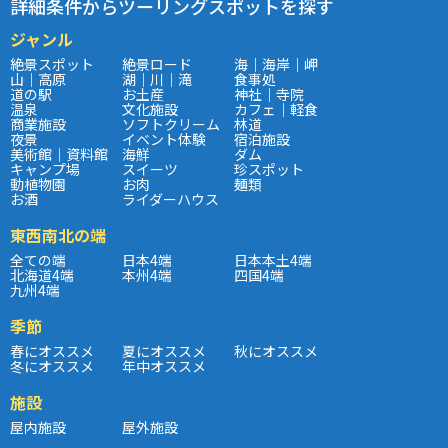
詳細条件からツーリングスポットを探す
ジャンル
絶景スポット
絶景ロード
海｜海岸｜岬
山｜高原
湖｜川｜滝
食事処
道の駅
お土産
神社｜寺院
温泉
文化施設
カフェ｜軽食
商業施設
ソフトクリーム
林道
夜景
イベント体験
宿泊施設
美術館｜資料館
海鮮
ダム
キャンプ場
スイーツ
珍スポット
動植物園
お肉
麺類
お酒
ライダーハウス
東西南北の端
全ての端
日本4端
日本本土4端
北海道4端
本州4端
四国4端
九州4端
季節
春にオススメ
夏にオススメ
秋にオススメ
冬にオススメ
年中オススメ
施設
屋内施設
屋外施設