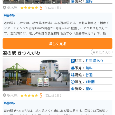
施設：
屋内
5
栃木県
（口コミ1件）
#道の駅
道の駅 にしかたは、栃木県栃木市にある道の駅です。東北自動車道・栃木イ
ンターチェンジから約1kmの国道293号線沿いに位置し、アクセスも良好で
す。 施設内には、地元の新鮮な農産物を販売する「農産物直売所」や、栃木
市の特産品を販売する「物産館」などがあります。 食事処では、地元産の食
詳しく見る
材を使用したそばやうどん、ラーメンなどが味わえます。 また、道の駅 にし
かたは、バイクツーリングの休憩場所としても人気があります。駐車場も広
道の駅 きつれがわ
お気に入り
く、バイクラックも完備されています。 栃木市は、蔵の街として知られてお
り、歴史的な建造物が多く残っています。道の駅 にしかたから少し足を延ば
駐車：
駐車場あり
せば、蔵造りの街並みを散策したり、歴史的な建造物を見学したりすること
予算：
無料
ができます。 【おすすめポイント】 * 駐車場が広く、バイクラックも完備 *
地元の新鮮な農産物が購入できる * 栃木市の特産品が購入できる * 地元産の
混雑：
普通
食材を使用した食事ができる 【周辺の観光スポット】 * とちぎ蔵の街 * 渡良
滞在：
1時間
瀬遊水地 * 岩船山 【名産品】 * いちご * 梨 * 米 * 酒
施設：
屋内
5
栃木県
（口コミ1件）
#道の駅
道の駅 きつれがわは、栃木県さくら市にある道の駅です。国道293号線沿い