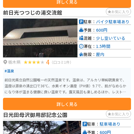
詳しく見る
しさは圧巻です。全国各地から集められた名工により、建物には漆や極彩色
がほどこされ、柱などには数多くの彫刻が飾られています。
前日光つつじの湯交流館
お気に入り
駐車：
バイク駐車場あり
予算：
600円
混雑：
少し空いている
滞在：
1.5時間
施設：
屋内
4
栃木県
（口コミ1件）
#温泉
前日光県立自然公園唯一の天然温泉です。温泉は、アルカリ単純硫黄泉で、
温度は源泉の湧出口で36℃、水素イオン濃度（PH値）9.7で、肌がなめらか
になり体が温まる健康に良い温泉です。露天風呂も楽しめるほか、レストラ
ンでは地粉のそばが味わえます。
詳しく見る
日光田母沢御用邸記念公園
お気に入り
駐車：
駐車場あり
予算：
600円