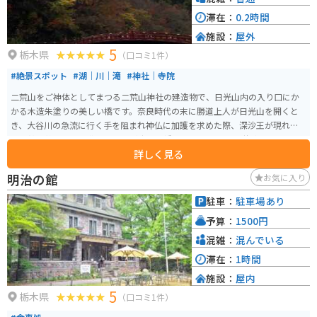
滞在：
0.2時間
施設：
屋外
5
栃木県
（口コミ1件）
#絶景スポット
#湖｜川｜滝
#神社｜寺院
二荒山をご神体としてまつる二荒山神社の建造物で、日光山内の入り口にか
かる木造朱塗りの美しい橋です。奈良時代の末に勝道上人が日光山を開くと
き、大谷川の急流に行く手を阻まれ神仏に加護を求めた際、深沙王が現れ２
匹の蛇を放ち、その背から山菅が生えて橋になったという伝説があります。
詳しく見る
別名、山菅橋や山菅の蛇橋とも呼ばれています。
明治の館
お気に入り
駐車：
駐車場あり
予算：
1500円
混雑：
混んでいる
滞在：
1時間
施設：
屋内
5
栃木県
（口コミ1件）