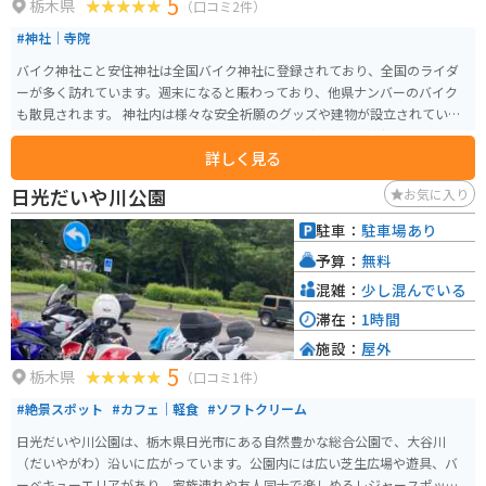
5
栃木県
（口コミ2件）
#神社｜寺院
バイク神社こと安住神社は全国バイク神社に登録されており、全国のライダ
ーが多く訪れています。週末になると賑わっており、他県ナンバーのバイク
も散見されます。 神社内は様々な安全祈願のグッズや建物が設立されていま
す。内部はかなり華やかで、ヘリコプター体験などもあり、神社とは思えな
詳しく見る
いほど豪華な神社となってます。安住神社仕様のてる坊があります。 初詣の
時期だけ、駐車場が拡大されています。その時期はとても混んでいます。
日光だいや川公園
お気に入り
駐車：
駐車場あり
予算：
無料
混雑：
少し混んでいる
滞在：
1時間
施設：
屋外
5
栃木県
（口コミ1件）
#絶景スポット
#カフェ｜軽食
#ソフトクリーム
日光だいや川公園は、栃木県日光市にある自然豊かな総合公園で、大谷川
（だいやがわ）沿いに広がっています。公園内には広い芝生広場や遊具、バ
ーベキューエリアがあり、家族連れや友人同士で楽しめるレジャースポット