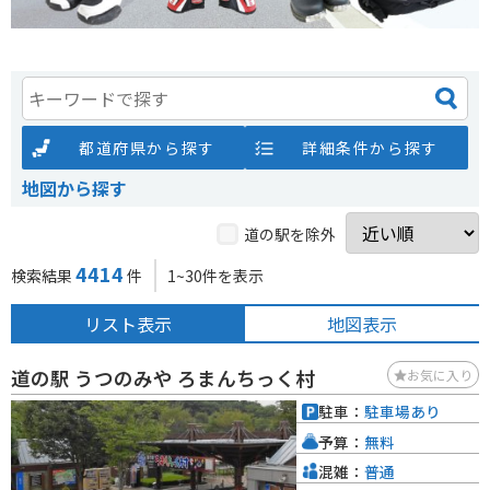
都道府県から探す
詳細条件から探す
地図から探す
道の駅を除外
4414
検索結果
件
1~30件を表示
リスト表示
地図表示
道の駅 うつのみや ろまんちっく村
お気に入り
駐車：
駐車場あり
予算：
無料
混雑：
普通