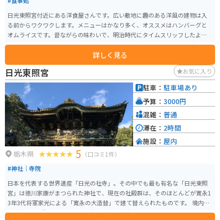
#食事処
日光東照宮付近にある洋食屋さんです。広い敷地に趣のある洋風の建物は入
る前からワクワクします。メニューはかなり多く、オススメはハンバーグと
オムライスです。昔ながらの味わいで、明治時代にタイムスリッフしたよう
な感覚を味わえます。デザートはチーズケーキが有名で程よい甘さと酸味が
詳しく見る
癖になります。チーズケーキは持ち帰りもあるので、自宅でも楽しめます。
日光東照宮
お気に入り
駐車：
駐車場あり
予算：
3000円
混雑：
普通
滞在：
2時間
施設：
屋内
5
栃木県
（口コミ1件）
#神社｜寺院
日本を代表する世界遺産「日光の社寺」。その中でも最も有名な「日光東照
宮」は徳川家康がまつられた神社で、現在の社殿群は、そのほとんどが寛永1
3年3代将軍家光による「寛永の大造替」で建て替えられたものです。 境内に
は国宝8棟、重要文化財34棟を含む55棟の建造物が並び、その豪華絢爛な美