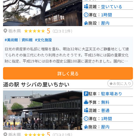
混雑：
空いている
滞在：
1時間
施設：
屋内
5
栃木県
（口コミ1件）
#美術館｜資料館
#文化施設
日光の資産家の私邸に増築を重ね、明治32年に大正天王のご静養地として建
てられその後三代にわたり利用されたそうです。平成15年には国の重要文化
財に指定、平成19年には日本の歴史公園100選に選定されました。園内には
期間限定ですが茶寮もあります。 四季折々のすばらしい庭園は見事です。幼
詳しく見る
少の明仁上皇陛下が疎開していたときの防空壕跡もあり、見応えがありま
す。
道の駅 サシバの里いちかい
お気に入り
駐車：
駐車場あり
予算：
無料
混雑：
普通
滞在：
1時間
施設：
屋内
5
栃木県
（口コミ1件）