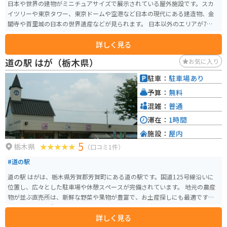
日本や世界の建物がミニチュアサイズで展示されている屋外施設です。スカ
イツリーや東京タワー、東京ドームや空港など日本の現代にある建造物、金
閣寺や首里城の日本の世界遺産などが見られます。 日本以外のエリアが7割ほ
どあり、アメリカの街並み、ピラミッドやスフィンク、ヨーロッパエリアだ
詳しく見る
とエッフェル塔、ピサの斜塔、コロッセオなどがあります。 1度に様々な世界
遺産が見れるのがとても楽しいです。人のジオラマもたくさんいるので写真
道の駅 はが（栃木県）
お気に入り
の撮り方を工夫すれば、本当に行っているかのように撮れます。
駐車：
駐車場あり
予算：
無料
混雑：
普通
滞在：
1時間
施設：
屋内
5
栃木県
（口コミ1件）
#道の駅
道の駅 はがは、栃木県芳賀郡芳賀町にある道の駅です。国道125号線沿いに
位置し、広々とした駐車場や休憩スペースが完備されています。 地元の農産
物が並ぶ直売所は、新鮮な野菜や果物が豊富で、お土産探しにも最適です。
特に、芳賀町は梨の産地として知られており、旬の時期には、みずみずしい
詳しく見る
梨を味わうことができます。 また、併設のレストランでは、地元産の食材を