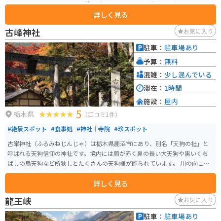
しもつけは、ツーリングの休憩場所として最適です。駐車場も広く、バイク
詳しく見る
スタンドも設置されています。周辺には、緑豊かな山々が広がっており、景
色を楽しみながらツーリングを楽しむことができます。また、道の駅 しもつ
古峰神社
お気に入り
けから少し足を延ばせば、ツインリンクもてぎなど、観光スポットも点在し
ています。 道の駅 しもつけでは、地元産の新鮮な野菜や果物が人気です。特
駐車：
駐車場あり
に、茂木町特産のゆずを使った商品は、お土産におすすめです。また、レス
予算：
無料
トランでは、地元の食材を使った料理を楽しむことができます。
混雑：
少し混んでいる
滞在：
1時間
施設：
屋内
5
栃木県
（口コミ1件）
#絶景スポット
#食事処
#神社｜寺院
#珍スポット
古峯神社（ふるみねじんじゃ）は栃木県鹿沼市にあり、別名「天狗の社」と
呼ばれる天狗信仰の神社です。境内には顔が赤く鼻の長い大天狗や黒いくち
ばしの烏天狗など所狭しとたくさんの天狗様が飾られています。 川の向こう
には、「古峯園（こほえん）という敷地約99000平方メートル（30000坪）の
詳しく見る
廻遊式日本庭園があります。紅葉の名所として知られています。
龍王峡
お気に入り
駐車：
駐車場あり