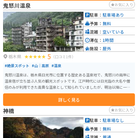
使った料理が楽しめます。 バイクでのツーリングにも最適な場所で、周辺に
鬼怒川温泉
お気に入り
は緑豊かな田園風景が広がっています。 道の駅 はがを拠点に、芳賀町の自然
や食を満喫してみてはいかがでしょうか。
駐車：
駐車場あり
予算：
無料
混雑：
空いている
滞在：
1時間
施設：
屋外
5
栃木県
（口コミ1件）
#絶景スポット
#山｜高原
#温泉
鬼怒川温泉は、栃木県日光市に位置する歴史ある温泉地で、鬼怒川の両岸に
温泉宿が立ち並ぶ人気の観光スポットです。江戸時代には日光詣の大名や僧
侶のみが利用できた高貴な温泉として知られていましたが、明治以降に一般
開放され、多くの人々に親しまれるようになりました。バブル時代はとても
詳しく見る
弾けていた高級温泉街ですが、現在その多くは衰退、その跡が残っているの
も見どころです。 泉質はアルカリ性単純温泉で、肌に優しく、疲労回復やリ
神橋
お気に入り
ウマチ、神経痛などに効能があるとされています。温泉街では、鬼怒川の渓谷
美を楽しみながら露天風呂に浸かることができ、四季折々の自然の美しさが
駐車：
駐車場なし
魅力です。周辺には、東武ワールドスクウェアや日光江戸村などの観光スポ
予算：
無料
ットも多く、温泉と観光の両方を楽しめる温泉地として、年間を通じて多く
の観光客が訪れます。
混雑：
普通