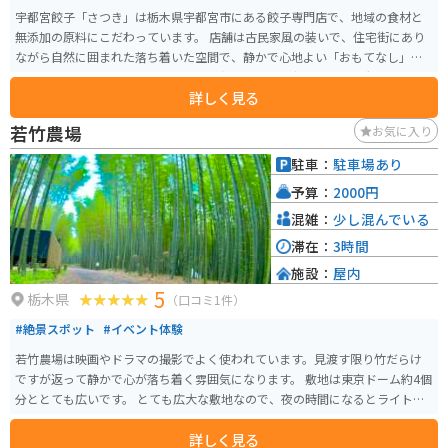
宇都宮餃子「さつき」は栃木県宇都宮市にある餃子専門店で、地域の食材と
無添加の原料にこだわっています。 店舗は古民家風の装いで、住宅街にあり
ながら自然に囲まれた落ち着いた空間で、静かで心地よい「おもてなし」を
感じることができます。テーブル席と和室があり、少人数から最大100名様の
詳しく見る
団体まで対応可能で、餃子以外にもお膳料理やアルコールもあります。 メニ
ューにはさまざまな種類の餃子があり、無添加餃子、さつき餃子（野菜中
若竹農場
お気に入り
心）、キムチ餃子、野州餃子、青しそ餃子、茶美人餃子などがあり、野菜多
めの餃子やビーガン対応の餃子も提供されています。
駐車：
駐車場あり
予算：
2000円
混雑：
少し混んでいる
滞在：
3時間
施設：
屋内
5
栃木県
（口コミ1件）
#絶景スポット
#イベント体験
若竹農場は映画やドラマの撮影でよく使われています。見渡す限り竹だらけ
ですが返って静かで心が落ち着く雰囲気になります。 敷地は東京ドーム約4個
分ととても広いです。 とても広大な敷地なので、夜の時間になるとライトア
ップしています。
詳しく見る