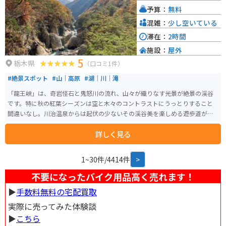
予算：
無料
混雑：
少し空いている
滞在：
2時間
施設：
屋外
5
栃木県
（口コミ1件）
#絶景スポット
#山｜高原
#湖｜川｜滝
「龍王峡」は、奇岩怪石と鬼怒川の流れ、山々が織りなす光景が絶景の渓谷
です。特に秋の紅葉シーズンは空と木々のコントラストにうっとりすること
間違いなし。川治温泉からは起伏の少ないその渓谷美を楽しめる遊歩道が整
備されており、約7km、3～4時間程度で歩くことができます。代表的な「む
詳しく見る
ささび橋巡回コース」は往復約2.3kmで1時間〜1時間半ほとです。のんびり
とハイキングを楽しみたい方にオススメです。
1~30件/4414件
>
不要になったバイク用品高く売れます！
▶︎
手数料無料の宅配買取
実際に売ってみた体験談
▶︎
こちら