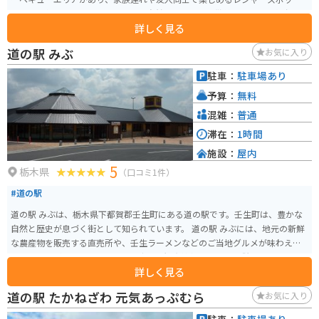
として人気です。また、四季折々の自然を感じられる散策コースや展望台も
詳しく見る
あり、晴れた日は日光連山を見渡せます。春には新緑が秋には紅葉を楽しむ
ことができます。 野菜直売所もあり、新鮮な地元の野菜や、お土産などを買
道の駅 みぶ
お気に入り
うこともできます。公園はウォーキングコースにもなっているので自然散策
もできます。さらに、パークゴルフ場やテニスコートなどのスポーツ施設も
駐車：
駐車場あり
充実しており、アクティブに過ごしたい人にもオススメの場所です。公園内
予算：
無料
には、地域のイベントやフリーマーケットが開催されることもあり、地元住
民や観光客に親しまれています。
混雑：
普通
滞在：
1時間
施設：
屋内
5
栃木県
（口コミ1件）
#道の駅
道の駅 みぶは、栃木県下都賀郡壬生町にある道の駅です。壬生町は、豊かな
自然と歴史が息づく街として知られています。 道の駅 みぶには、地元の新鮮
な農産物を販売する直売所や、壬生ラーメンなどのご当地グルメが味わえる
レストランがあります。また、壬生町の観光情報コーナーも併設されてお
詳しく見る
り、観光の拠点としても便利です。 バイクで訪れる場合、道の駅 みぶには広
い駐車場が完備されているので安心です。周辺には、壬生城址公園やとちぎ
道の駅 たかねざわ 元気あっぷむら
お気に入り
わんぱく公園など、観光スポットも点在しています。特に、壬生城址公園は、
春には桜の名所としても知られており、バイクでツーリングするのに最適な