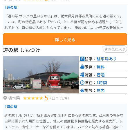
#道の駅
「道の駅 サシバの里いちかい」は、栃木県芳賀郡市貝町にある道の駅です。
ここは、町の特産品である「サシバ」という鷹が羽を休める場所として知ら
れており、道の駅の名前にもなっています。 施設内には、地元産の新鮮な野
菜や果物を販売する農産物直売所、そばやうどん、地元ブランド豚「いちは
詳しく見る
い豚」を使った料理などを味わえる食事処があります。 バイクで訪れる場
合、道の駅には広々とした駐車場が完備されているので安心です。周辺に
道の駅 しもつけ
お気に入り
は、自然豊かな里山の風景が広がっており、ツーリングの休憩スポットとし
ても最適です。 市貝町は、特に秋になると、そばの花が咲き乱れる美しい景
駐車：
駐車場あり
色が広がります。また、町内には「芝ざくら公園」があり、春にはピンク色
予算：
無料
の芝桜の絨毯を楽しむことができます。道の駅を訪れた際には、ぜひ周辺の
観光スポットにも足を運んでみてください。
混雑：
普通
滞在：
1時間
施設：
屋内
5
栃木県
（口コミ1件）
#道の駅
道の駅 しもつけは、栃木県芳賀郡茂木町にある道の駅です。茂木町の豊かな
自然に囲まれた場所に位置し、地元の農産物や特産品を販売する直売所、レ
ストラン、情報コーナーなどを備えています。 バイクで訪れる場合、道の駅