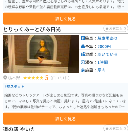
に位置し、豊かな自然と歴史を感じられる場所として人気があります。 地元
の新鮮な野菜や果物が並ぶ農産物直売所は、お土産探しにも最適です。 特
に、地元産の梨を使ったジェラートが人気で、季節によっては、梨狩り体験
詳しく見る
もできます。 バイクで訪れる場合、道の駅には広い駐車場が完備されている
ので安心です。 周辺には、国の重要文化財に指定されている「旧金澤家住
とりっくあーとぴあ日光
お気に入り
宅」や、四季折々の花が楽しめる「荒川河川公園」など、観光スポットも充
実しています。 道の駅 きつれがわは、ドライブやツーリングの休憩に最適な
駐車：
駐車場あり
だけでなく、地元の魅力を満喫できるスポットです。
予算：
2000円
混雑：
空いている
滞在：
1時間
施設：
屋内
5
栃木県
（口コミ1件）
#珍スポット
絵画などのトリックアートが楽しめる施設です。写真の撮り方など記載もあ
るので、マネして写真を撮ると綺麗に撮れます。 屋内で2階建てになっていま
す。2階の展示は動物がテーマで、ちょっとした迷路や謎解きもあったので、
2.3人でまわると写真も撮りやすく楽しめます。
詳しく見る
道の駅 やいた
お気に入り