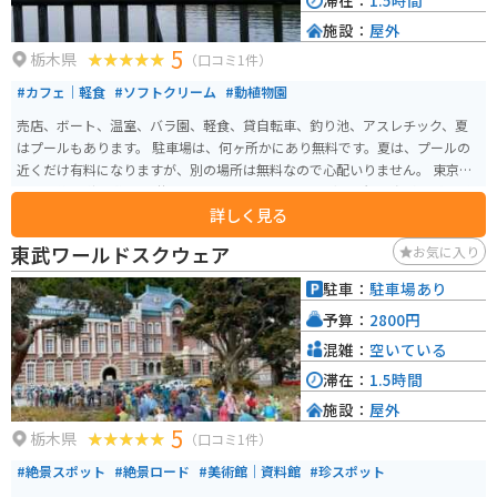
滞在：
1.5時間
施設：
屋外
5
栃木県
（口コミ1件）
#カフェ｜軽食
#ソフトクリーム
#動植物園
売店、ボート、温室、バラ園、軽食、貸自転車、釣り池、アスレチック、夏
はプールもあります。 駐車場は、何ヶ所かにあり無料です。夏は、プールの
近くだけ有料になりますが、別の場所は無料なので心配いりません。 東京ド
ーム、約20倍の敷地。 井頭公園のすぐ近くに、野菜直売所や、温泉、宿泊施
詳しく見る
設もあります。 花ちょう遊館と言う温室は、オオオニハシが放し飼いされて
ます。まるで、小さなジャングル。 室内に、小さな川もあり、蝶々が沢山い
東武ワールドスクウェア
お気に入り
るので、昆虫が好きな方にはオススメです。 いがしらひだまり亭と言うカフ
ェでは、ガラス張りのお店で、外を見ながら室内で、お食事が出来ます。
駐車：
駐車場あり
予算：
2800円
混雑：
空いている
滞在：
1.5時間
施設：
屋外
5
栃木県
（口コミ1件）
#絶景スポット
#絶景ロード
#美術館｜資料館
#珍スポット