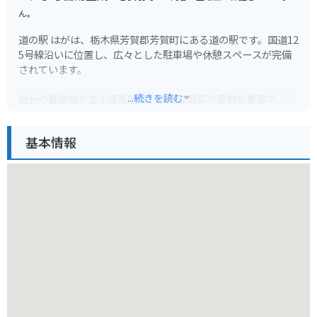
ん。
道の駅 はがは、栃木県芳賀郡芳賀町にある道の駅です。国道12
5号線沿いに位置し、広々とした駐車場や休憩スペースが完備
されています。
...続きを読む
地元の農産物が並ぶ直売所は、新鮮な野菜や果物が豊富で、お
土産探しにも最適です。
基本情報
特に、芳賀町は梨の産地として知られており、旬の時期には、
みずみずしい梨を味わうことができます。
また、併設のレストランでは、地元産の食材を使った料理が楽
しめます。
バイクでのツーリングにも最適な場所で、周辺には緑豊かな田
園風景が広がっています。
道の駅 はがを拠点に、芳賀町の自然や食を満喫してみてはいか
がでしょうか。