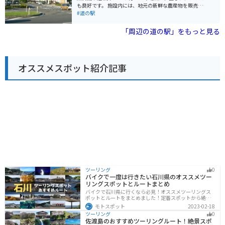
安心です。周辺には、緑豊かな自然が広がっており、ツ
も良好です。 施設内には、地元の新鮮な農産物を販売す
ーリングの拠点としてもおすすめです。 高根沢町は、鬼
る農産物直売所や、地元の食材を使用した料理を提供す
#道の駅
怒川や五行川など、自然豊かな場所としても知られてい
るレストラン、お土産コーナーなどがあります。 茂木町
ます。道の駅を訪れた際には、周辺の観光スポットにも
は、ゆずの産地として知られており、道の駅 もてぎで
「周辺の道の駅」をもっと見る
足を延ばしてみてはいかがでしょうか。
も、ゆずを使った様々な商品が販売されています。 ま
た、道の駅 もてぎに隣接して、茂木町の観光情報発信拠
点である「情報館」や、地元の伝統工芸品を展示・販売
する「工芸館」などもあります。 バイクで訪れる場合、
オススメスポット紹介記事
道の駅 もてぎには、広々とした駐車場が完備されている
ので安心です。 周辺には、緑豊かな山々が広がってお
り、ツーリングの休憩場所としても最適です。 道の駅 も
てぎからほど近い場所には、ツインリンクもてぎがあり
ます。 ツインリンクもてぎは、モータースポーツやアミ
ューズメントが楽しめる施設です。 道の駅 もてぎを訪れ
た際には、ぜひ、茂木町の自然や食、観光も楽しんでく
ださい。
ツーリング
0
バイクで一度は行きたい石川県のオススメツー
リングスポットとルートまとめ
バイクで石川県に行くなら必見！オススメツーリングス
ポットとルートをまとめました！定番スポットから絶景
スポット、温泉、海、グルメなど様々なジャンルで楽し
モトスポット
2023-02-18
めます。バイクで石川ツーリングに行こうと思っている
ツーリング
0
人は、参考にしてください。
佐渡島のおすすめツーリングルート！絶景スポ