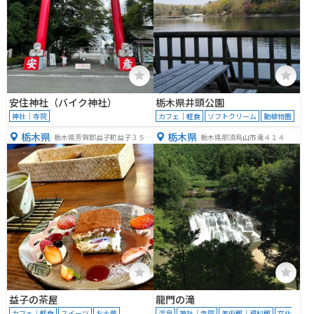
安住神社（バイク神社）
栃木県井頭公園
神社｜寺院
カフェ｜軽食
ソフトクリーム
動植物園
栃木県
栃木県
栃木県芳賀郡益子町益子３５２
栃木県那須烏山市滝４１４
７−７
益子の茶屋
龍門の滝
カフェ｜軽食
スイーツ
お土産
温泉
神社｜寺院
美術館｜資料館
文化