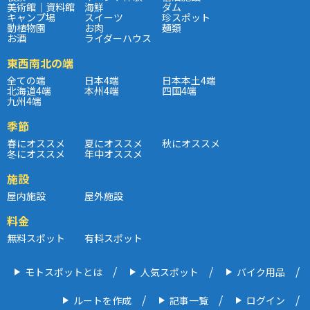
美術館｜資料館
海鮮
ダム
キャンプ場
スイーツ
珍スポット
動植物園
お肉
麺類
お酒
ライダーハウス
東西南北の端
全ての端
日本4端
日本本土4端
北海道4端
本州4端
四国4端
九州4端
季節
春にオススメ
夏にオススメ
秋にオススメ
冬にオススメ
年中オススメ
施設
屋内施設
屋外施設
料金
無料スポット
有料スポット
モトスポットとは
人気スポット
バイク用品
ルートを作成
記事一覧
ログイン