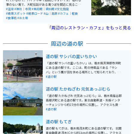
事のない滝で、大蛇伝説がある滝つぼを間近に見ること
ができます。ふるさと民芸館が隣接されており、龍にま
#温泉
#神社｜寺院
#美術館｜資料館
#文化施設
つわる伝承や伝説の龍について知ることができます。
#絶景スポット
#絶景ロード
#山｜高原
#カフェ｜軽食
#食事処
#お土産
「周辺のレストラン・カフェ」をもっと見る
周辺の道の駅
道の駅 サシバの里いちかい
「道の駅 サシバの里いちかい」は、栃木県芳賀郡市貝町
にある道の駅です。ここは、町の特産品である「サシ
バ」という鷹が羽を休める場所として知られており、道
の駅の名前にもなっています。 施設内には、地元産の新
#道の駅
鮮な野菜や果物を販売する農産物直売所、そばやうど
ん、地元ブランド豚「いちはい豚」を使った料理などを
道の駅 たかねざわ 元気あっぷむら
味わえる食事処があります。 バイクで訪れる場合、道の
駅には広々とした駐車場が完備されているので安心で
「道の駅 たかねざわ 元気あっぷむら」は、栃木県塩谷郡
す。周辺には、自然豊かな里山の風景が広がっており、
高根沢町にある道の駅です。東北自動車道・矢板インタ
ツーリングの休憩スポットとしても最適です。 市貝町
ーチェンジから約15分の場所に位置し、アクセスも良好
は、特に秋になると、そばの花が咲き乱れる美しい景色
です。 地元の新鮮な野菜や果物が並ぶ農産物直売所は、
#道の駅
が広がります。また、町内には「芝ざくら公園」があ
常に多くの人で賑わっています。特に、高根沢町産のブ
り、春にはピンク色の芝桜の絨毯を楽しむことができま
ランド米「とおかまち」は、その美味しさで人気です。
道の駅 もてぎ
す。道の駅を訪れた際には、ぜひ周辺の観光スポットに
また、地元食材をふんだんに使った料理が楽しめるレス
も足を運んでみてください。
トランも併設されており、ドライブ中の休憩に最適で
道の駅 もてぎは、栃木県茂木町にある道の駅です。 北関
す。 バイクで訪れる場合、駐車場も広々としているので
東自動車道 茂木ICから約1kmの場所に位置し、アクセス