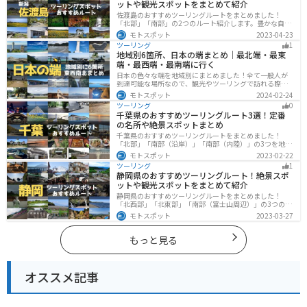
ットや観光スポットをまとめて紹介
佐渡島のおすすめツーリングルートをまとめました！
「北部」「南部」の2つのルート紹介します。豊かな自然
と歴史的なスポット、トキなどの貴重な動物を見られる
モトスポット
2023-04-23
スポットが多数あります。バイクで佐渡島にツーリング
ツーリング
1
に行く際は参考にしてください。
地域別6箇所、日本の端まとめ｜最北端・最東
端・最西端・最南端に行く
日本の色々な端を地域別にまとめました！全て一般人が
到達可能な場所なので、観光やツーリングで訪れる際の
参考にしてください。
モトスポット
2024-02-24
ツーリング
0
千葉県のおすすめツーリングルート3選！定番
の名所や絶景スポットまとめ
千葉県のおすすめツーリングルートをまとめました！
「北部」「南部（沿岸）」「南部（内陸）」の3つを地域
別で紹介します！千葉は首都圏からのアクセスも良く、
モトスポット
2023-02-22
海と山どちらも堪能できるのでツーリングには最適な場
ツーリング
1
所です。
静岡県のおすすめツーリングルート！絶景スポ
ットや観光スポットをまとめて紹介
静岡県のおすすめツーリングルートをまとめました！
「北西部」「北東部」「南部（富士山周辺）」の3つのル
ート紹介します。富士山を中心に自然豊かな景色や食事
モトスポット
2023-03-27
を楽しめるスポットが多数あります。バイクで静岡県に
ツーリングに行く際は参考にしてください。
もっと見る
オススメ記事