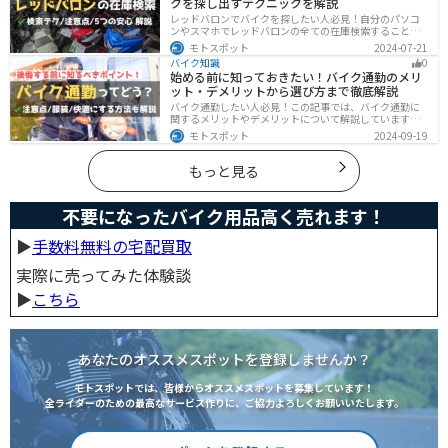
クを探し出すテクニックを解説
には有効な選択肢です。
レッドバロンでバイクを探したい人必見！自分のパソコ
ンやスマホでレッドバロンの全ての在庫検索することは
不可能です。自分に合ったバイクを探すためには、店舗
モトスポット
2024-07-21
に行きイントラネットで探してもらう必要があります。
バイク知識
0
その際の注意点や自分に合ったバイクを見つけるテクニ
始める前に知っておきたい！バイク通勤のメリ
ックをまとめました。
ット・デメリットから選び方まで徹底解説
バイク通勤したい人必見！この記事では、バイク通勤に
関するメリットやデメリットについて解説しています。
実は通勤時間を短縮できるメリットがありますが、会社
モトスポット
2024-09-19
によっては許可されない場合もあるので、事前に確認が
必要です。この記事を読めばバイク通勤の始め方がわか
ります。
もっと見る
不要になったバイク用品高く売れます！
▶︎
手数料無料の宅配買取
実際に売ってみた体験談
▶︎
こちら
あなたのオススメスポットを登録しませんか？
モトスポットでは、皆様からオススメスポットを募集しています！
全ライダーのための最高なサービス作りに、ご協力よろしくお願いいたします。