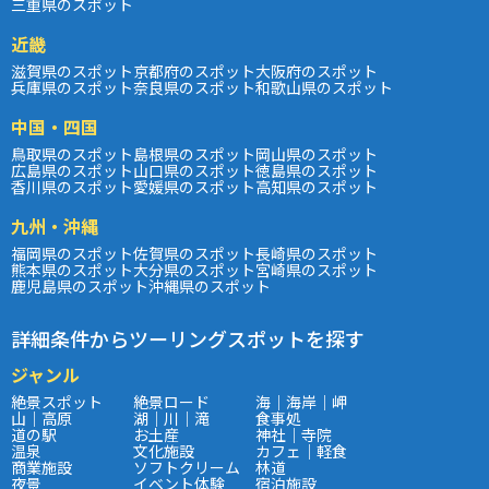
三重県のスポット
近畿
滋賀県のスポット
京都府のスポット
大阪府のスポット
兵庫県のスポット
奈良県のスポット
和歌山県のスポット
中国・四国
鳥取県のスポット
島根県のスポット
岡山県のスポット
広島県のスポット
山口県のスポット
徳島県のスポット
香川県のスポット
愛媛県のスポット
高知県のスポット
九州・沖縄
福岡県のスポット
佐賀県のスポット
長崎県のスポット
熊本県のスポット
大分県のスポット
宮崎県のスポット
鹿児島県のスポット
沖縄県のスポット
詳細条件からツーリングスポットを探す
ジャンル
絶景スポット
絶景ロード
海｜海岸｜岬
山｜高原
湖｜川｜滝
食事処
道の駅
お土産
神社｜寺院
温泉
文化施設
カフェ｜軽食
商業施設
ソフトクリーム
林道
夜景
イベント体験
宿泊施設