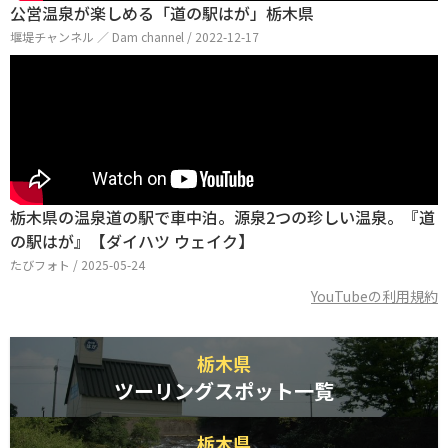
公営温泉が楽しめる「道の駅はが」栃木県
堰堤チャンネル ／ Dam channel / 2022-12-17
栃木県の温泉道の駅で車中泊。源泉2つの珍しい温泉。『道
の駅はが』【ダイハツ ウェイク】
たびフォト / 2025-05-24
YouTubeの利用規約
栃木県
ツーリングスポット一覧
栃木県