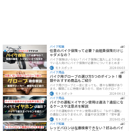
バイク知識
0
任意のバイク保険って必要？自賠責保険だけじ
ゃダメなの？
バイク保険はいらない？バイク保険に加入しようか迷っ
ている人向けにバイク保険が必要かについてまとめまし
た。自賠責保険と任意保険の違いについても解説したの
モトスポット
2024-06-03
で、バイク保険を検討している人は参考にしてくださ
バイク用品
0
い。
バイク用グローブの選び方5つのポイント！種
類やおすすめ商品もご紹介
バイク用グローブと一言に言っても、様々な種類があり
ます。種類ごとに特徴が違うので、初めてのグローブ選
びで失敗しないように、しっかりと理解して選ぶように
モトスポット
2024-04-13
しましょう。この記事では、特徴やメリットデメリッ
バイク用品
0
ト、有名メーカーなど初心者が知っておくべきことをま
バイクの運転×イヤホン使用は違法？違反にな
とめました。
るケースや注意点を解説
バイクの運転中のイヤホン使用は直ちに「ながら運転」
の違反にはなりませんが、音量や状況次第で「安全運転
義務違反」や各都道府県の「道路交通法施行細則」に抵
モトスポット
2026-01-05
触する恐れがあります。周囲の音が聞こえる適切な音量
バイク知識
0
を保ち、スマホ操作は厳禁。耳を塞がない骨伝導イヤホ
レッドバロンは在庫検索できない？好みのバイ
ンや、ヘルメット用スピーカーの活用も安全な音楽体験