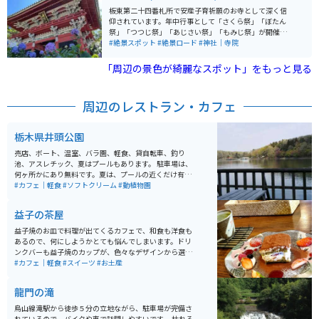
板東第二十四番札所で安産子育祈願のお寺として深く信
仰されています。年中行事として「さくら祭」「ぼたん
祭」「つつじ祭」「あじさい祭」「もみじ祭」が開催さ
れています。中でも「あじさい祭」は特にオススメで
#絶景スポット
#絶景ロード
#神社｜寺院
す。各地にあじさいの名所が沢山ありますが、それらに
負けず劣らず本当に素晴らしいです！
「周辺の景色が綺麗なスポット」をもっと見る
周辺のレストラン・カフェ
栃木県井頭公園
売店、ボート、温室、バラ園、軽食、貸自転車、釣り
池、アスレチック、夏はプールもあります。 駐車場は、
何ヶ所かにあり無料です。夏は、プールの近くだけ有料
になりますが、別の場所は無料なので心配いりません。
#カフェ｜軽食
#ソフトクリーム
#動植物園
東京ドーム、約20倍の敷地。 井頭公園のすぐ近くに、野
菜直売所や、温泉、宿泊施設もあります。 花ちょう遊館
益子の茶屋
と言う温室は、オオオニハシが放し飼いされてます。ま
るで、小さなジャングル。 室内に、小さな川もあり、
益子焼のお皿で料理が出てくるカフェで、和食も洋食も
蝶々が沢山いるので、昆虫が好きな方にはオススメで
あるので、何にしようかとても悩んでしまいます。ドリ
す。 いがしらひだまり亭と言うカフェでは、ガラス張り
ンクバーも益子焼のカップが、色々なデザインから選べ
のお店で、外を見ながら室内で、お食事が出来ます。
て、紅茶からコーヒー、ジュースもあれば、コーンポタ
#カフェ｜軽食
#スイーツ
#お土産
ージュもあります。 マシュマロやキャラメルシロップ等
もあって、オリジナルで色々と作れて、楽しいです。デ
龍門の滝
ザートも色々ありますが、カボチャプリンがとても美味
しいです。
烏山線滝駅から徒歩５分の立地ながら、駐車場が完備さ
れているので、バイクや車で訪問しやすいです。 枯れる