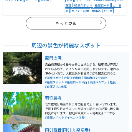
施設
絶景スポット
絶景ロード
山｜高
原
カフェ｜軽食
食事処
お土産
もっと見る
周辺の景色が綺麗なスポット
龍門の滝
烏山線滝駅から徒歩５分の立地ながら、駐車場が完備さ
れているので、バイクや車で訪問しやすいです。 枯れる
事のない滝で、大蛇伝説がある滝つぼを間近に見ること
ができます。ふるさと民芸館が隣接されており、龍にま
#温泉
#神社｜寺院
#美術館｜資料館
#文化施設
つわる伝承や伝説の龍について知ることができます。
#絶景スポット
#絶景ロード
#山｜高原
#カフェ｜軽食
#食事処
#お土産
若竹農場
若竹農場は映画やドラマの撮影でよく使われています。
見渡す限り竹だらけですが返って静かで心が落ち着く雰
囲気になります。 敷地は東京ドーム約4個分ととても広
いです。 とても広大な敷地なので、夜の時間になるとラ
#絶景スポット
#イベント体験
イトアップしています。
雨引観音(雨引山 楽法寺)