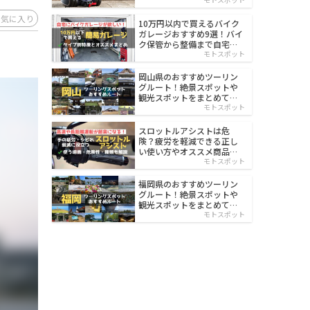
イルド
お気に入り
10万円以内で買えるバイク
ガレージおすすめ9選！バイ
ク保管から整備まで自宅で
楽々
モトスポット
岡山県のおすすめツーリン
グルート！絶景スポットや
観光スポットをまとめて紹
介
モトスポット
スロットルアシストは危
険？疲労を軽減できる正し
い使い方やオススメ商品を
紹介
モトスポット
福岡県のおすすめツーリン
グルート！絶景スポットや
観光スポットをまとめて紹
介
モトスポット