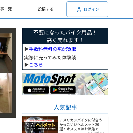
記事一覧
投稿する
ログイン
不要になったバイク用品！
高く売れます！
▶︎
手数料無料の宅配買取
実際に売ってみた体験談
▶︎
こちら
人気記事
アメリカンバイクに似合う
かっこいいヘルメット20
選！オススメはお洒落でワ
モトスポット