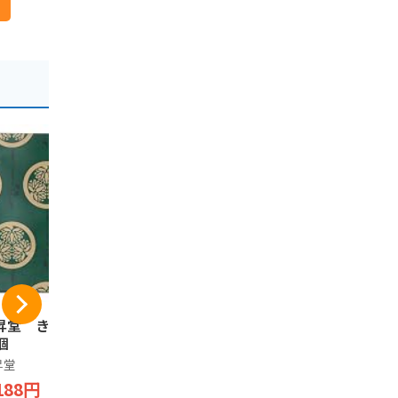
昇堂 きぬにしき
【2箱セット】カン
栃木県名産
個
トリーマアム（とち
め 苺ミルク
あいか）１６枚入り
ツェル 栃木
昇堂
【栃木土産】
木土産 おみ
Chatty Shop
Chatty Shop
188円
菓子