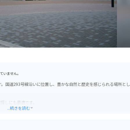
ていません。
す。国道293号線沿いに位置し、豊かな自然と歴史を感じられる場所と
産探しにも最適です。
...続きを読む
によっては、梨狩り体験もできます。
れているので安心です。