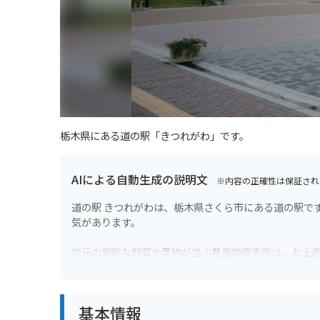
栃木県にある道の駅「きつれがわ」です。
AIによる自動生成の説明文
※内容の正確性は保証され
道の駅 きつれがわは、栃木県さくら市にある道の駅で
気があります。
地元の新鮮な野菜や果物が並ぶ農産物直売所は、お土
特に、地元産の梨を使ったジェラートが人気で、季節
基本情報
バイクで訪れる場合、道の駅には広い駐車場が完備さ