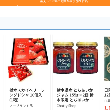
楽天トラベルで地図が表示されます。
栃木スカイベリーラ
栃木県産 とちあいか
日
ングドシャ 10個入
ジャム 155g×2個 栃
12
(1箱)
木限定 とちあいか使
日
用 ご当地 ギフト お
ノーブランド品
Chatty Shop
1,
土産