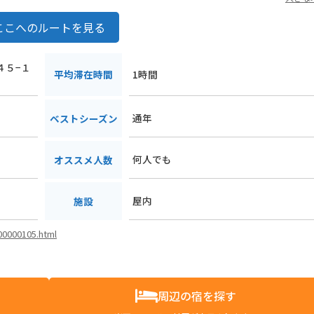
ここへのルートを見る
４５−１
平均滞在時間
1時間
通年
ベストシーズン
何人でも
オススメ人数
屋内
施設
i00000105.html
周辺の宿を探す