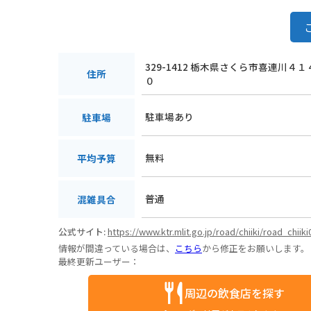
329-1412 栃木県さくら市喜連川４１
住所
０
駐車場あり
駐車場
無料
平均予算
普通
混雑具合
公式サイト:
https://www.ktr.mlit.go.jp/road/chiiki/road_chiik
情報が間違っている場合は、
こちら
から修正をお願いします。
最終更新ユーザー：
周辺の飲食店を探す