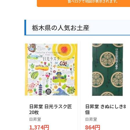
食べログで地図が表示されます。
栃木県の人気お土産
日昇堂 日光ラスク匠
日昇堂 きぬにしき8
20枚
個
日昇堂
日昇堂
1,374円
864円