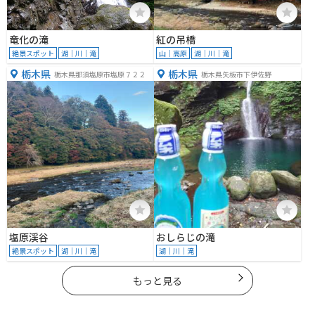
竜化の滝
紅の吊橋
絶景スポット
湖｜川｜滝
山｜高原
湖｜川｜滝
栃木県
栃木県
栃木県那須塩原市塩原７２２
栃木県矢板市下伊佐野
塩原渓谷
おしらじの滝
絶景スポット
湖｜川｜滝
湖｜川｜滝
もっと見る