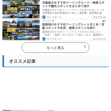
淡路島のおすすめツーリングルート！絶景スポ
ットや観光スポットをまとめて紹介
淡路島のおすすめツーリングルートをまとめました！北
淡路海岸や南淡路海岸など美しい海岸線、国営明石海峡
公園や淡路夢舞台など、自然とアートが融合した施設も
モトスポット
2023-04-24
多数あります。バイクで淡路島にツーリングに行く際は
ツーリング
0
参考にしてください。
島根県のおすすめツーリングルートまとめ！定
番スポットや名所、絶景スポットを紹介
島根県のおすすめツーリングルートをまとめました！
「北部」「南部」の2つのルート紹介します。島根県は、
海と山が近く、1日で全然違う景色を堪能することができ
モトスポット
2023-02-25
ます。バイクで島根県にツーリングに行く際は参考にし
てください。
もっと見る
オススメ記事