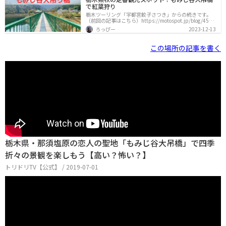
で紅葉狩り
栃木ツーリング「宇都宮餃子さつき」からの続きです。
（前回の記事はこちら）https://motospot.jp/blog/453
5/他の記事は以下のリンクから辿れます。今回のツーリ
ろっぴー
2023-12-13
ングルート大谷資料館宇都宮餃子さつきもみじ谷大吊橋
（この記事）源三窟道の駅 湯の香しおばらあぐりパル塩
原ミスタービーフ（ここから二日目）殺生石温泉神社南
この場所の記事を書く
ケ丘牧場乙女の滝沼ッ原湿原那珂川清流鉄道竜門の滝安
住神社（バイク神社）もみじ谷大吊橋の駐車場餃子を食
べて午後のツーリングもスタート！雨も上がり、絶好の
ツーリング日和になってきましたが、バイクは1台もいま
せんでした。バ
栃木県・那須塩原の恋人の聖地「もみじ谷大吊橋」で四季
折々の景観を楽しもう【高い？怖い？】
トリドリTV【公式】 / 2019-07-01