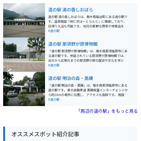
道の駅 湯の香しおばら
道の駅 湯の香しおばらは、栃木県塩谷町にある道の駅で
す。温泉施設「尚仁沢はーとらんど」に隣接しており、
日帰り入浴も可能です。 地元の新鮮な野菜や特産品を販
売する直売所、そばやうどんが味わえる食事処がありま
#道の駅
す。特に、地元産のそば粉を使った手打ちそばはおすす
めです。 バイクで訪れる場合、駐車場も広々としていま
道の駅 那須野が原博物館
すので安心です。周辺には、尚仁沢湧水や鶏頂山など自
然豊かな観光スポットも点在しており、ツーリングの拠
「道の駅 那須野が原博物館」は、栃木県那須塩原市にあ
点としても最適です。 塩谷町は、高原野菜やきのこが特
る道の駅です。併設されている那須野が原博物館では、
産です。道の駅でも購入できますので、お土産にいかが
古代から近現代までの那須野が原の歴史や文化を学ぶこ
でしょうか。
とができます。 特に、古代の遺跡から出土した土器や石
#道の駅
器のコレクションは一見の価値があります。また、周辺
には広大な自然が広がっており、サイクリングやドライ
道の駅 明治の森・黒磯
ブを楽しむのに最適な場所です。道の駅には、地元の特
産品を販売するショップやレストランもあります。 新鮮
「道の駅 明治の森・黒磯」は、栃木県那須塩原市にある
な野菜や果物、手作りのパンやお菓子など、お土産にぴ
道の駅です。 東北自動車道 黒磯板室インターチェンジか
ったりなものが見つかります。バイクで訪れる場合、道
ら約1kmの場所に位置し、アクセスも抜群です。 施設内
の駅の駐車場にはバイク専用のスペースが用意されてい
には、地元の新鮮な野菜や果物を販売する農産物直売所
#道の駅
るので安心です。那須野が原の雄大な自然と歴史を感じ
や、お土産コーナー、レストランなどがあります。 特に
ながら、快適な時間を過ごせるでしょう。
人気なのは、地元産の牛乳を使用したソフトクリームで
「周辺の道の駅」をもっと見る
す。 濃厚でコクのある味わいは、一度食べたら忘れられ
ない美味しさです。 また、道の駅に隣接して、明治時代
に開拓が始まった「明治の森・黒磯」が広がっていま
す。 園内には、当時の面影を残すレンガ造りの建物や、
オススメスポット紹介記事
美しい自然を楽しむことができる遊歩道などがあり、散
策に最適です。 バイクで訪れる場合、駐車場も広く、休