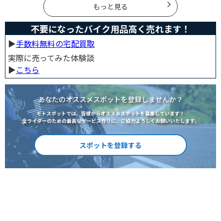
ました。サブスクサービスを利用すれば全ての雑誌をお
もっと見る
得に読むことができるのでオススメです。
不要になったバイク用品高く売れます！
▶︎
手数料無料の宅配買取
実際に売ってみた体験談
▶︎
こちら
あなたのオススメスポットを登録しませんか？
モトスポットでは、皆様からオススメスポットを募集しています！
全ライダーのための最高なサービス作りに、ご協力よろしくお願いいたします。
スポットを登録する