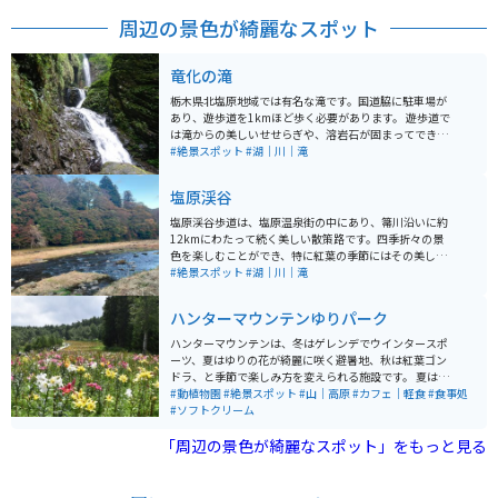
周辺の景色が綺麗なスポット
竜化の滝
栃木県北塩原地域では有名な滝です。国道脇に駐車場が
あり、遊歩道を1kmほど歩く必要があります。 遊歩道で
は滝からの美しいせせらぎや、溶岩石が固まってできた
柱状節理の壁、抛雪の滝（ほうせつのたき）・風挙の滝
#絶景スポット
#湖｜川｜滝
（ふうきょのたき）などが楽しむことができます。
塩原渓谷
塩原渓谷歩道は、塩原温泉街の中にあり、箒川沿いに約
12kmにわたって続く美しい散策路です。四季折々の景
色を楽しむことができ、特に紅葉の季節にはその美しさ
が際立ちます。歩道には吊橋や展望台、足湯などのさま
#絶景スポット
#湖｜川｜滝
ざまな見どころがあり、森林浴にも最適です。 塩原渓谷
歩道は、回顧の吊り橋から源三窟まで、いろいろなコー
ハンターマウンテンゆりパーク
スがあり、名所を巡るコースが多いため、観光にも適し
ています。ビジターセンターから墓石園地までの全長約
ハンターマウンテンは、冬はゲレンデでウインタースポ
8.5kmに及び、数々の滝と吊り橋、渓谷美、山野草、野
ーツ、夏はゆりの花が綺麗に咲く避暑地、秋は紅葉ゴン
鳥が四季折々の姿を見せてくれます。途中で引き返すこ
ドラ、と季節で楽しみ方を変えられる施設です。 夏はゲ
ともできるので、時間の都合に合わせて散策を楽しめる
レンデ一面に咲くゆりの花が美しく、約50種400万輪の
#動植物園
#絶景スポット
#山｜高原
#カフェ｜軽食
#食事処
スポットです。
ゆりは圧巻です。標高約1,300mの高原で、都会から1
#ソフトクリーム
0℃も低いので快適です。 ゆりグルメやゆりの直売所、
「周辺の景色が綺麗なスポット」をもっと見る
オリジナルグッズのお土産などを購入できます。 秋はゴ
ンドラで、塩原の紅葉を空中散歩。もみじの名所、「日
塩もみじライン」を通り、絶景の期待感が高まります。
スキー場ならではの大パノラマを楽しめます。塩原温