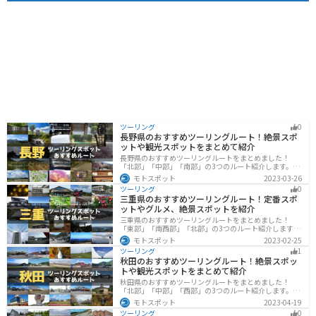
憩場所としても最適です。 周辺には、温泉やキャンプ場
など、観光スポットも充実しており、ツーリングの拠点
としてもおすすめです。 道の駅 明治の森・黒磯は、地元
の特産品や自然を満喫できる道の駅です。 ぜひ一度訪れ
てみてください。
ツーリング
0
長野県のおすすめツーリングルート！絶景スポ
ットや観光スポットをまとめて紹介
長野県のおすすめツーリングルートをまとめました！
「北部」「中部」「南部」の3つのルート紹介します。諏
訪湖やビーナスラインのような全国でも有名なツーリン
モトスポット
2023-03-26
グスポットが多数あります。バイクで長野県にツーリン
ツーリング
0
グに行く際は参考にしてください。
三重県のおすすめツーリングルート！定番スポ
ットやグルメ、絶景スポットを紹介
三重県のおすすめツーリングルートをまとめました！
「東部」「南西部」「北部」の3つのルート紹介します。
標高の高いスカイラインからリアス式海岸まであるの
モトスポット
2023-02-25
で、飽きることなくツーリングを堪能できます。バイク
ツーリング
1
で三重県にツーリングに行く際は参考にしてください。
秋田のおすすめツーリングルート！絶景スポッ
トや観光スポットをまとめて紹介
秋田県のおすすめツーリングルートをまとめました！
「北部」「中部」「西部」の3つのルート紹介します。自
然豊かな山々や湖、温泉地が点在し、四季折々の景色を
モトスポット
2023-04-19
楽しめるスポットが多数あります。バイクで秋田県にツ
ツーリング
0
ーリングに行く際は参考にしてください。