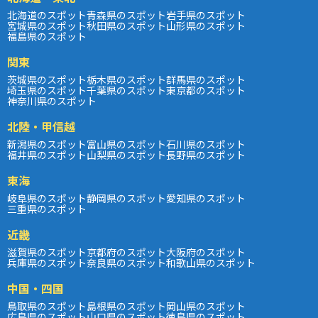
北海道のスポット
青森県のスポット
岩手県のスポット
宮城県のスポット
秋田県のスポット
山形県のスポット
福島県のスポット
関東
茨城県のスポット
栃木県のスポット
群馬県のスポット
埼玉県のスポット
千葉県のスポット
東京都のスポット
神奈川県のスポット
北陸・甲信越
新潟県のスポット
富山県のスポット
石川県のスポット
福井県のスポット
山梨県のスポット
長野県のスポット
東海
岐阜県のスポット
静岡県のスポット
愛知県のスポット
三重県のスポット
近畿
滋賀県のスポット
京都府のスポット
大阪府のスポット
兵庫県のスポット
奈良県のスポット
和歌山県のスポット
中国・四国
鳥取県のスポット
島根県のスポット
岡山県のスポット
広島県のスポット
山口県のスポット
徳島県のスポット