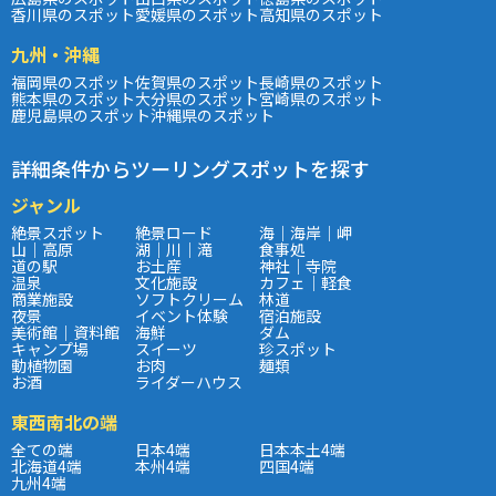
香川県のスポット
愛媛県のスポット
高知県のスポット
九州・沖縄
福岡県のスポット
佐賀県のスポット
長崎県のスポット
熊本県のスポット
大分県のスポット
宮崎県のスポット
鹿児島県のスポット
沖縄県のスポット
詳細条件からツーリングスポットを探す
ジャンル
絶景スポット
絶景ロード
海｜海岸｜岬
山｜高原
湖｜川｜滝
食事処
道の駅
お土産
神社｜寺院
温泉
文化施設
カフェ｜軽食
商業施設
ソフトクリーム
林道
夜景
イベント体験
宿泊施設
美術館｜資料館
海鮮
ダム
キャンプ場
スイーツ
珍スポット
動植物園
お肉
麺類
お酒
ライダーハウス
東西南北の端
全ての端
日本4端
日本本土4端
北海道4端
本州4端
四国4端
九州4端