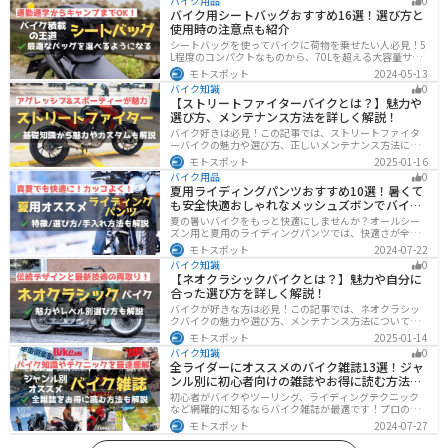
バイク用品
0
バイク用シートバッグおすすめ16選！選び方と
使用時の注意点も紹介
シートバッグを使ってバイクに荷物を乗せたい人必見！5
L程度のコンパクトなものから、70Lを超える大容量サイ
ズまでシートバッグは種類が豊富です。用途に合わせて
モトスポット
2024-05-13
選べば今よりもっと快適に荷物を運ぶことができます。
バイク知識
0
この記事でバッグの種類や選び方、オススメ商品を紹介
【ストリートファイターバイクとは？】魅力や
します。
選び方、メンテナンス方法を詳しく解説！
バイク好きは必見！この記事では、ストリートファイタ
ーバイクの魅力や選び方、正しいメンテナンス方法につ
いて解説しています。実はストリートファイターバイク
モトスポット
2025-01-16
は、個性的なデザインと高い走行性能が魅力です。この
バイク用品
0
記事を読めば、ストリートファイターバイクの魅力がわ
夏用ライディングパンツおすすめ10選！暑くて
かります。
も安全快適おしゃれなメッシュズボンでバイク
に乗ろう
夏の暑いバイクをもっと快適にしませんか？オールシー
ズン用と夏用のライディングパンツでは、快適さが全然
違います。生地の大半がメッシュ素材で作られた夏用で
モトスポット
2024-07-22
は通気性・透湿性に優れており、熱気を逃しつつ汗をし
バイク知識
0
っかりと乾かしてくれます。そんな夏用ライディングパ
【ネオクラシックバイクとは？】魅力や自分に
ンツの選び方や特徴オススメ商品をまとめました。
合った選び方を詳しく解説！
バイクが好きな方は必見！この記事では、ネオクラシッ
クバイクの魅力や選び方、メンテナンス方法について解
説しています。実はネオクラシックバイクは、見た目と
モトスポット
2025-01-14
機能性の両方を求める人に最適なです。この記事を読め
バイク知識
0
ば、ネオクラシックバイクの魅力が理解できます。
全ライダーにオススメのバイク雑誌13選！ジャ
ンル別に初心者向けの雑誌やお得に読む方法も
解説
初心者がバイクやツーリング、ライディングテクニック
など網羅的に知るならバイク雑誌が最適です！プロのラ
イターがしっかりと調べた情報とわかりやすい写真でま
モトスポット
2024-07-27
とめられているので、効率的に理解できます。そんなバ
イク雑誌をジャンル別にオススメのバイク雑誌をまとめ