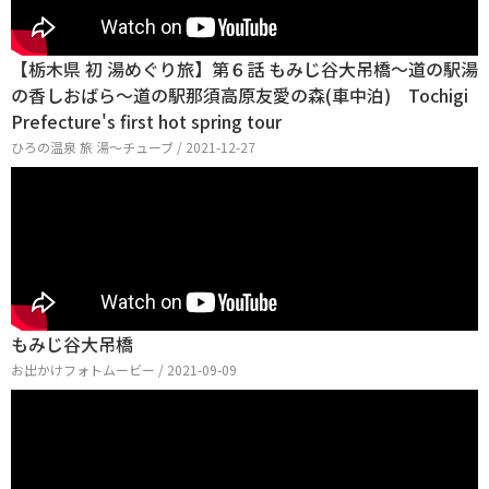
【栃木県 初 湯めぐり旅】第６話 もみじ谷大吊橋～道の駅湯
の香しおばら～道の駅那須高原友愛の森(車中泊) Tochigi
Prefecture's first hot spring tour
ひろの温泉 旅 湯～チューブ / 2021-12-27
もみじ谷大吊橋
お出かけフォトムービー / 2021-09-09