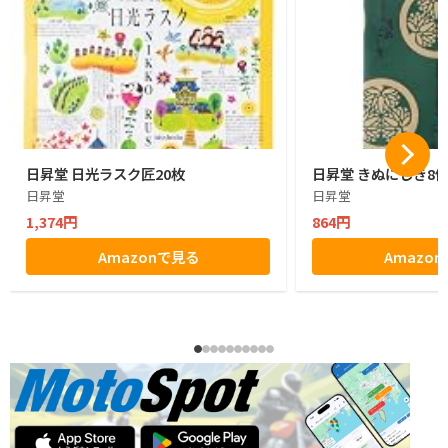
日昇堂 日光ラスク匠20枚
日昇堂 きぬにしき8
日昇堂
日昇堂
1,374円
864円
Amazonで見る
Amazo