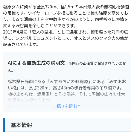
塩原ダムに架かる全長320m、幅1.5mの本州最大級の無補剛桁歩道
の吊橋です。ワイヤーロープを横に張ることで橋の強度を高めてお
り、まるで湖面の上を空中散歩するかのように、四季折々に表情を
変える渓谷美を楽しむことができます。
2013年4月に「恋人の聖地」として選定され、橋を渡った対岸の広
場に、シンボルモニュメントとして、オスとメスのクマタカの像が
設置されています。
AIによる自動生成の説明文
※内容の正確性は保証されていませ
ん。
栃木県日光市にある「みずあおいの郷 藤原」にある「みずあお
い橋」は、長さ320m、高さ43mの歩行者専用の吊り橋です。
橋の上からは、渡良瀬川とその渓谷、そして周囲の山々の壮大
な景色を一望できます。
...続きを読む
特に秋には、周辺の山々が赤や黄色に色づき、息を呑むような
絶景が広がります。紅葉の見頃は例年10月下旬から11月上旬で
基本情報
す。橋を渡る際は、眼下に広がる景色だけでなく、そよ風や鳥
のさえずりなど、五感で自然を感じてみてください。