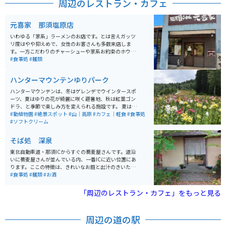
周辺のレストラン・カフェ
泉、鬼怒川温泉も近いので、お帰りの際は日帰り温泉も
オススメです。
元喜家 那須塩原店
いわゆる「家系」ラーメンのお店です。とは言えガッツ
リ度はやや抑えめで、女性のお客さんも多数来店しま
す。一方こだわりのチャーシューや家系お約束のホウレ
ンソウなど、ラーメンファンの求めるツボはしっかりと
#食事処
#麺類
押さえています。お昼時は順番待ちになりますが、回転
はそこそこ速いので行列待ちはそれほどしなくて済みま
ハンターマウンテンゆりパーク
す。
ハンターマウンテンは、冬はゲレンデでウインタースポ
ーツ、夏はゆりの花が綺麗に咲く避暑地、秋は紅葉ゴン
ドラ、と季節で楽しみ方を変えられる施設です。 夏はゲ
レンデ一面に咲くゆりの花が美しく、約50種400万輪の
#動植物園
#絶景スポット
#山｜高原
#カフェ｜軽食
#食事処
ゆりは圧巻です。標高約1,300mの高原で、都会から1
#ソフトクリーム
0℃も低いので快適です。 ゆりグルメやゆりの直売所、
オリジナルグッズのお土産などを購入できます。 秋はゴ
そば処 深泉
ンドラで、塩原の紅葉を空中散歩。もみじの名所、「日
塩もみじライン」を通り、絶景の期待感が高まります。
東北自動車道・那須ICからすぐの蕎麦屋さんです。道沿
スキー場ならではの大パノラマを楽しめます。塩原温
いに蕎麦屋さんが並んでいる内、一番ICに近い位置にあ
泉、鬼怒川温泉も近いので、お帰りの際は日帰り温泉も
ります。ここの特徴は、きれいなお庭と出汁のきいた汁
オススメです。
が上品な味の蕎麦が堪能できます。 メニューはあまり多
#食事処
#麺類
#お酒
くなく、蕎麦と天ぷらがメインですが、昼時はお客さん
が途切れることなく入ってきて、なかなかの人気です。
「周辺のレストラン・カフェ」をもっと見る
周辺の道の駅