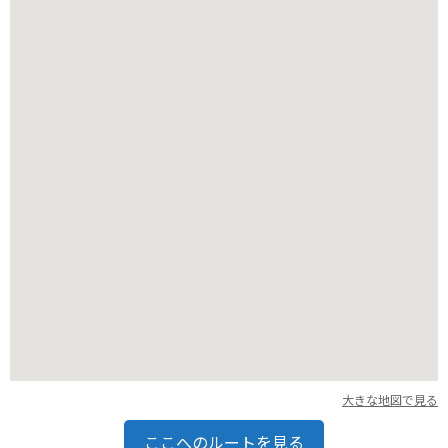
店内はテーブル席、小上がり席、個室もあり、家族連れでもゆ
っくりと食事を楽しむことができます。
バイクで行く場合は、お店の前に広めの駐車場があるので安心
して停められます。
周辺には、関東三大師の佐野厄除け大師や、あしかがフラワー
パーク、佐野プレミアム・アウトレットなどの観光スポットが
あります。
大きな地図で見る
ここへのルートを見る