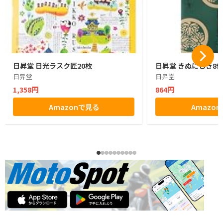
日昇堂 日光ラスク匠20枚
日昇堂 きぬにしき8
日昇堂
日昇堂
1,358円
864円
Amazonで見る
Amazo