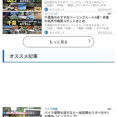
山口県のおすすめツーリングルートをまとめました！
「北部」「中部」「西部」の3つのルート紹介します。美
しい海岸線や山々を楽しむことができます。バイクで山
モトスポット
2023-04-07
口県にツーリングに行く際は参考にしてください。
ツーリング
0
千葉県のおすすめツーリングルート3選！定番
の名所や絶景スポットまとめ
千葉県のおすすめツーリングルートをまとめました！
「北部」「南部（沿岸）」「南部（内陸）」の3つを地域
別で紹介します！千葉は首都圏からのアクセスも良く、
モトスポット
2023-02-22
海と山どちらも堪能できるのでツーリングには最適な場
所です。
もっと見る
オススメ記事
バイク知識
0
バイク保険を探すなら一括見積もりすべき4つ
の理由【インズウェブ】