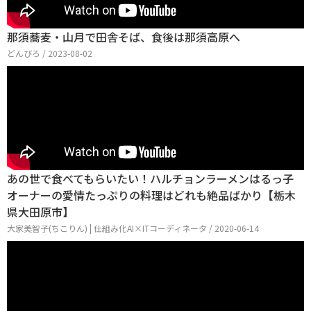
那須蕎麦・山月で田舎そば、食後は那須高原へ
どんびろ / 2023-08-02
あの世で食べてもらいたい！ハルチョンラーメンはるっ子
オーナーの愛情たっぷりの料理はどれも絶品ばかり【栃木
県大田原市】
大家美智子(ちこりん) | 仕組み化AI×ITコーディネータ / 2020-06-14