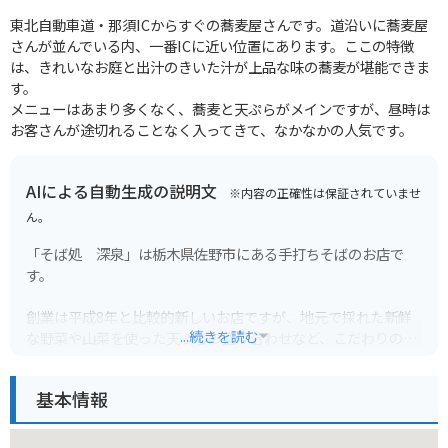
東北自動車道・那須ICからすぐの蕎麦屋さんです。道沿いに蕎麦屋
さんが並んでいる内、一番ICに近い位置にあります。ここの特徴
は、きれいなお庭と出汁のきいた汁が上品な味の蕎麦が堪能できま
す。
メニューはあまり多くなく、蕎麦と天ぷらがメインですが、昼時は
お客さんが途切れることなく入ってきて、なかなかの人気です。
AIによる自動生成の説明文
※内容の正確性は保証されていませ
ん。
「そば処 深泉」は栃木県佐野市にある手打ちそばのお店で
す。
創業は平成8年と比較的新しいお店ですが、地元で採れた新鮮
...続きを読む
な野菜や山菜を使った天ぷらの盛り合わせなど、こだわりの蕎
麦と共にお腹いっぱい味わえると人気のお店です。
基本情報
人気メニューの「深泉そば」は、揚げたて熱々の大きなかき揚
げが特徴です。