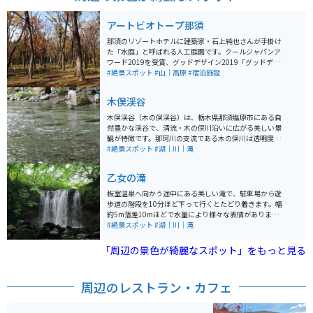
アートビオトープ那須
那須のリゾートホテルに建築家・石上純也さんが手掛け
た「水庭」と呼ばれる人工庭園です。クールジャパンア
ワード2019を受賞、グッドデザイン2019「グッドデザ
イン・ベスト100」に選出されるなど多くの賞を獲得し
#絶景スポット
#山｜高原
#宿泊施設
た芸術作品です。
木俣渓谷
木俣渓谷（木の俣渓谷）は、栃木県那須塩原市にある自
然豊かな渓谷で、清流・木の俣川沿いに広がる美しい景
観が特徴です。那珂川の支流である木の俣川は透明度が
高く、特にエメラルドグリーンの清らかな水が印象的
#絶景スポット
#湖｜川｜滝
で、川遊びや渓流釣りの人気スポットとなっています。
渓谷には巨岩吊橋があり、周辺の散策コースを楽しむこ
乙女の滝
とができます。また、オオバヤナギの群生地があり、春
の新緑や秋の紅葉など、四季折々の自然の美しさを堪能
板室温泉へ向かう途中にある美しい滝で、駐車場から遊
できる場所です。夏には避暑地としても人気が高く、多
歩道の階段を10分ほど下って行くとたどり着きます。幅
くの家族連れや観光客が訪れます。近くに市営の駐車場
約5m落差10mほどで水量により様々な表情があります。
を完備しています。
滝からの流れと森の木々も美しく、清々しい空気とミス
#絶景スポット
#湖｜川｜滝
トシャワーで水量の多い夏場はリフレッシュに最適な場
所です。
「周辺の景色が綺麗なスポット」をもっと見る
周辺のレストラン・カフェ