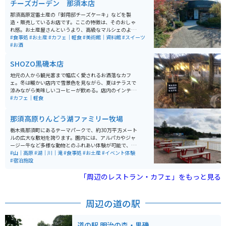
チーズガーデン 那須本店
那須高原定番土産の「御用邸チーズケーキ」などを製
造・販売しているお店です。ここの特徴は、そのおしゃ
れ感。お土産屋さんというより、高級なマルシェのよう
な印象で、インスタ映えしそうな店構え・商品ラインア
#食事処
#お土産
#カフェ｜軽食
#美術館｜資料館
#スイーツ
ップ・雰囲気・そしておしゃれな庭園と、スイーツ女子
#お酒
ならずとも夢中になってしまう要素がいっぱいです。
SHOZO黒磯本店
地元の人から観光客まで幅広く愛されるお洒落なカフ
ェ。冬は暖かい店内で雪景色を見ながら、夏はテラスで
涼みながら美味しいコーヒーが飲める。店内のインテリ
アもスタッフもとにかく全てがお洒落なお店。オススメ
#カフェ｜軽食
はスコーン。そのままでもトースターで焼いても美味し
い。店内で食べるも良し、お土産にテイクアウトしても
那須高原りんどう湖ファミリー牧場
良しの一品。
栃木県那須町にあるテーマパークで、約30万平方メート
ルの広大な敷地を誇ります。園内には、アルパカやジャ
ージー牛など多様な動物とのふれあい体験が可能で、エ
サやりや乗馬、乳搾り体験などが人気です。また、湖上
#山｜高原
#湖｜川｜滝
#食事処
#お土産
#イベント体験
を滑空するジップライン「KAKKU」や観覧車「らんらん
#宿泊施設
車」など、20種類以上のアトラクションが揃い、家族連
れやグループで楽しめます。さらに、手作り体験やグラ
「周辺のレストラン・カフェ」をもっと見る
ンピング施設も充実しており、四季折々の自然を満喫で
きるスポットとして親しまれています。
周辺の道の駅
道の駅 明治の森・黒磯