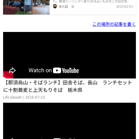
た。那須ツーリングへ来たのはよいもののこの日の気温
が思ったより低く、曇っていたこともあって東北自動車
美久田 渓
2023-02-03
道の高速走行で体が冷えてしまいました。このお店は那
須インターを降りて那須高原へ向かう途中で最初にあっ
たので、早いところ暖まろうと飛び込んだところです。
お店の前は広々とした駐車スペースになっています。訪
この場所の記事を書く
れたのは11月でしたので、落ち葉が秋の雰囲気を誘って
いました。紅葉した植栽もきれいです。門をくぐると、
ちょっとしたお庭になっています。こちらも、秋の景色
がきれいです。このお庭は、お店の中から窓越しに眺め
ることもできます。お店の中の様子です
【那須烏山・そばランチ】田舎そば、長山 ランチセット
に十割蕎麦と上天もりそば 栃木県
Life dessert / 2026-07-10