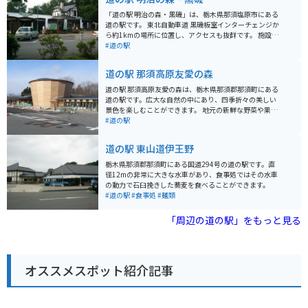
「道の駅 明治の森・黒磯」は、栃木県那須塩原市にある
道の駅です。 東北自動車道 黒磯板室インターチェンジか
ら約1kmの場所に位置し、アクセスも抜群です。 施設内
には、地元の新鮮な野菜や果物を販売する農産物直売所
#道の駅
や、お土産コーナー、レストランなどがあります。 特に
人気なのは、地元産の牛乳を使用したソフトクリームで
道の駅 那須高原友愛の森
す。 濃厚でコクのある味わいは、一度食べたら忘れられ
ない美味しさです。 また、道の駅に隣接して、明治時代
道の駅 那須高原友愛の森は、栃木県那須郡那須町にある
に開拓が始まった「明治の森・黒磯」が広がっていま
道の駅です。広大な自然の中にあり、四季折々の美しい
す。 園内には、当時の面影を残すレンガ造りの建物や、
景色を楽しむことができます。 地元の新鮮な野菜や果物
美しい自然を楽しむことができる遊歩道などがあり、散
をはじめ、お土産や特産品を販売するショップや、レス
#道の駅
策に最適です。 バイクで訪れる場合、駐車場も広く、休
トランもあります。特に、牛乳やヨーグルトなどの乳製
憩場所としても最適です。 周辺には、温泉やキャンプ場
品は、濃厚な味わいで人気があります。 バイクで訪れる
道の駅 東山道伊王野
など、観光スポットも充実しており、ツーリングの拠点
場合、駐車場も広く、休憩場所としても最適です。周辺
としてもおすすめです。 道の駅 明治の森・黒磯は、地元
には、那須高原の観光スポットがたくさんあるので、ツ
栃木県那須郡那須町にある国道294号の道の駅です。直
の特産品や自然を満喫できる道の駅です。 ぜひ一度訪れ
ーリングの拠点としてもおすすめです。 那須高原は、温
径12mの非常に大きな水車があり、食事処ではその水車
てみてください。
泉や遊園地、美術館など、見どころ満載のエリアです。
の動力で石臼挽きした蕎麦を食べることができます。
道の駅 那須高原友愛の森で、情報収集をしてから、観光
#道の駅
#食事処
#麺類
に出かけるのも良いでしょう。
「周辺の道の駅」をもっと見る
オススメスポット紹介記事