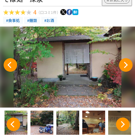
4
（口コミ1件）
#食事処
#麺類
#お酒