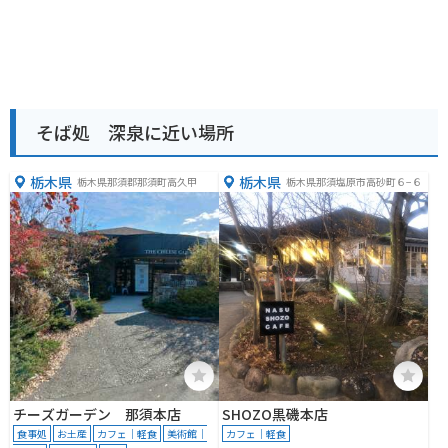
そば処 深泉に近い場所
栃木県
栃木県
栃木県那須郡那須町高久甲
栃木県那須塩原市高砂町６−６
チーズガーデン 那須本店
SHOZO黒磯本店
食事処
お土産
カフェ｜軽食
美術館｜
カフェ｜軽食