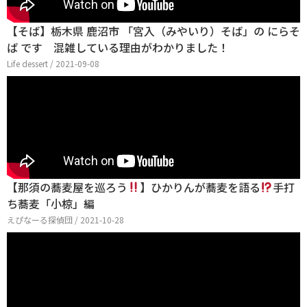
【そば】栃木県 鹿沼市 「宮入（みやいり）そば」の にらそ
ば です 混雑している理由がわかりました！
Life dessert / 2021-09-08
【那須の蕎麦屋を巡ろう
】ひかりんが蕎麦を語る
手打
ち蕎麦「小椋」編
えぴなーる探偵団 / 2021-10-28