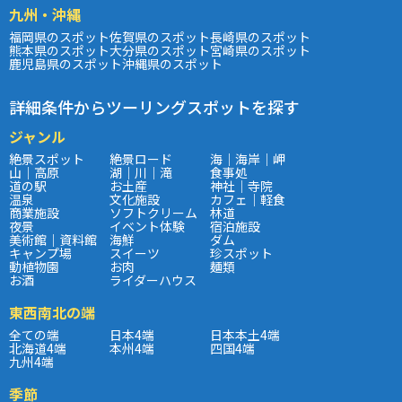
九州・沖縄
福岡県のスポット
佐賀県のスポット
長崎県のスポット
熊本県のスポット
大分県のスポット
宮崎県のスポット
鹿児島県のスポット
沖縄県のスポット
詳細条件からツーリングスポットを探す
ジャンル
絶景スポット
絶景ロード
海｜海岸｜岬
山｜高原
湖｜川｜滝
食事処
道の駅
お土産
神社｜寺院
温泉
文化施設
カフェ｜軽食
商業施設
ソフトクリーム
林道
夜景
イベント体験
宿泊施設
美術館｜資料館
海鮮
ダム
キャンプ場
スイーツ
珍スポット
動植物園
お肉
麺類
お酒
ライダーハウス
東西南北の端
全ての端
日本4端
日本本土4端
北海道4端
本州4端
四国4端
九州4端
季節