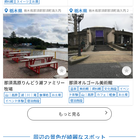
資料館
スイーツ
お酒
栃木県
栃木県
栃木県那須郡那須町高久丙
栃木県那須郡那須町高久丙２７
０
那須高原りんどう湖ファミリー
那須オルゴール美術館
牧場
温泉
美術館｜資料館
文化施設
イベン
ト体験
山｜高原
カフェ｜軽食
お土産
山｜高原
湖｜川｜滝
食事処
お土産
宿泊施設
イベント体験
宿泊施設
もっと見る
周辺の景色が綺麗なスポット