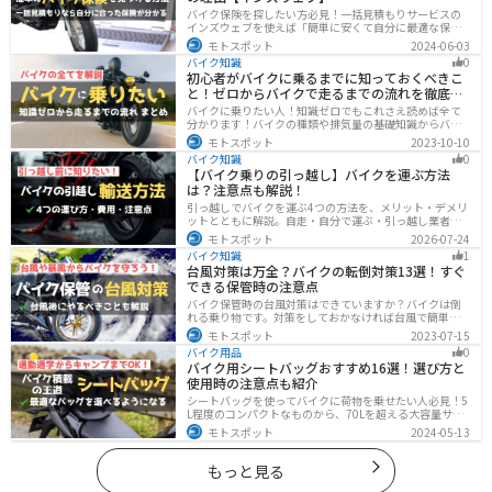
バイク保険を探したい方必見！一括見積もりサービスの
インズウェブを使えば「簡単に安くて自分に最適な保険
を3分で見つける」ことができます。最大5社のバイク保
モトスポット
2024-06-03
険を一気に比べることができるので、探す手間と時間が
バイク知識
0
省けます。
初心者がバイクに乗るまでに知っておくべきこ
と！ゼロからバイクで走るまでの流れを徹底解
説
バイクに乗りたい人！知識ゼロでもこれさえ読めば全て
分かります！バイクの種類や排気量の基礎知識からバイ
クの選び方、免許の取り方、購入、納車、その後のバイ
モトスポット
2023-10-10
クライフまで全てサポートします！
バイク知識
0
【バイク乗りの引っ越し】バイクを運ぶ方法
は？注意点も解説！
引っ越しでバイクを運ぶ4つの方法を、メリット・デメリ
ットとともに解説。自走・自分で運ぶ・引っ越し業者・
バイク専門業者の選び方や輸送時の注意点、駐輪場所の
モトスポット
2026-07-24
確保、住所変更など必要な手続きも紹介します。
バイク知識
1
台風対策は万全？バイクの転倒対策13選！すぐ
できる保管時の注意点
バイク保管時の台風対策はできていますか？バイクは倒
れる乗り物です。対策をしておかなければ台風で簡単に
倒れてしまいます。大切な愛車に傷がつく前にしっかり
モトスポット
2023-07-15
と対策しておきましょう。初心者でも簡単にできる台風
バイク用品
0
対策を紹介します。台風後にやるべきこともまとめてあ
バイク用シートバッグおすすめ16選！選び方と
るので、参考にしてください。
使用時の注意点も紹介
シートバッグを使ってバイクに荷物を乗せたい人必見！5
L程度のコンパクトなものから、70Lを超える大容量サイ
ズまでシートバッグは種類が豊富です。用途に合わせて
モトスポット
2024-05-13
選べば今よりもっと快適に荷物を運ぶことができます。
この記事でバッグの種類や選び方、オススメ商品を紹介
します。
もっと見る