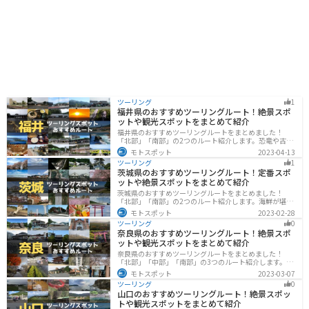
ツーリング
1
福井県のおすすめツーリングルート！絶景スポ
ットや観光スポットをまとめて紹介
福井県のおすすめツーリングルートをまとめました！
「北部」「南部」の2つのルート紹介します。恐竜や古代
遺跡、温泉地など魅力に溢れるスポットが多数ありま
モトスポット
2023-04-13
す。バイクで福井県にツーリングに行く際は参考にして
ツーリング
1
ください。
茨城県のおすすめツーリングルート！定番スポ
ットや絶景スポットをまとめて紹介
茨城県のおすすめツーリングルートをまとめました！
「北部」「南部」の2つのルート紹介します。海鮮が堪能
できる港や梅の景勝地、自然豊かな山々があるのでツー
モトスポット
2023-02-28
リングにもってこいです。バイクで茨城県にツーリング
ツーリング
0
に行く際は参考にしてください。
奈良県のおすすめツーリングルート！絶景スポ
ットや観光スポットをまとめて紹介
奈良県のおすすめツーリングルートをまとめました！
「北部」「中部」「南部」の3つのルート紹介します。歴
史のある神社寺院が多数あり、自然豊かや山々、グルメ
モトスポット
2023-03-07
を満喫するツーリングができます。バイクで奈良県にツ
ツーリング
0
ーリングに行く際は参考にしてください。
山口のおすすめツーリングルート！絶景スポッ
トや観光スポットをまとめて紹介