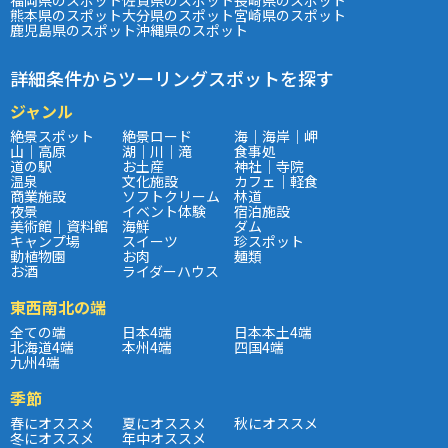
熊本県のスポット
大分県のスポット
宮崎県のスポット
鹿児島県のスポット
沖縄県のスポット
詳細条件からツーリングスポットを探す
ジャンル
絶景スポット
絶景ロード
海｜海岸｜岬
山｜高原
湖｜川｜滝
食事処
道の駅
お土産
神社｜寺院
温泉
文化施設
カフェ｜軽食
商業施設
ソフトクリーム
林道
夜景
イベント体験
宿泊施設
美術館｜資料館
海鮮
ダム
キャンプ場
スイーツ
珍スポット
動植物園
お肉
麺類
お酒
ライダーハウス
東西南北の端
全ての端
日本4端
日本本土4端
北海道4端
本州4端
四国4端
九州4端
季節
春にオススメ
夏にオススメ
秋にオススメ
冬にオススメ
年中オススメ