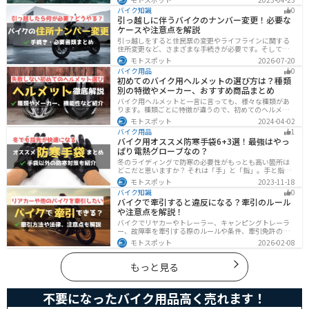
て滑りやすくなるなど、晴れの日にはないマイナス要素
バイク知識
0
が盛りだくさんでライダーに押し寄せてきます。そんな
引っ越しに伴うバイクのナンバー変更！必要な
雨の中を好んで走ろうなんて誰も考えていないはずです
ケースや注意点を解説
が、どうしても避けられない場合もありますよね。この
記事では、レインウエアや防水バッグをはじめ、ライダ
引っ越しをすると住民票の変更やライフラインに関する
ーや荷物を雨から守るための方法やグッズなどについて
住所変更など、さまざまな手続きが必要です。そしてバ
紹介します。雨はライダーにとって非常に厄介なモノで
イク乗りの場合は、住所変更やナンバー変更といったバ
モトスポット
2026-07-20
すが、バッチリと対策しておけば意外と快適に走れてし
イクに関する手続きも忘れてはいけません。しかし、必
まうものです
バイク用品
0
要な手続きや手順がわからないという方も多いのではな
初めてのバイク用ヘルメットの選び方は？種類
いでしょうか。ライダー引っ越したらバイクのナンバー
別の特徴やメーカー、おすすめ商品まとめ
を変えないといけないの？ライダー引っ越し先でも原付
に乗る場合、どんな手続きが必要か知りたいライダー引
バイク用ヘルメットと一言に言っても、様々な種類があ
っ越したけど忙しくて住所変更もナンバー変更もしてい
ります。種類ごとに特徴が違うので、初めてのヘルメッ
ない・・・今回はこのような疑問・お悩みにお
ト選びで失敗しないように、しっかりと理解して選ぶよ
モトスポット
2024-04-02
うにしましょう。この記事では、特徴やメリットデメリ
バイク用品
1
ット、有名メーカーなど初心者が知っておくべきことを
バイク用オススメ防寒手袋6+3選！最強はやっ
まとめました。
ぱり電熱グローブなの？
冬のライディングで防寒の必要性がもっとも高い箇所は
どこだと思いますか？ それは「手」と「指」。手と指が
冷えてしまうと、防寒ジャケットをいくら着込んでも寒
モトスポット
2023-11-18
さから逃れることはできません。そんな防寒の要となる
バイク知識
0
オススメ防寒手袋を紹介します。
バイクで牽引すると違反になる？牽引のルール
や注意点を解説！
バイクでリヤカーやトレーラー、キャンピングトレーラ
ー、故障車を牽引する際のルールや条件、牽引免許の有
無、速度制限、必要な装備をわかりやすく解説。メリッ
モトスポット
2026-02-08
ト・デメリットや注意点も紹介し、安全にバイクの積載
力をアップする方法をまとめました。
もっと見る
不要になったバイク用品高く売れます！