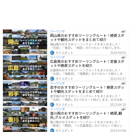
ツーリング
0
岡山県のおすすめツーリングルート！絶景スポ
ットや観光スポットをまとめて紹介
岡山県のおすすめツーリングルートをまとめました！
「北部」「東部」「南部」の3つのルート紹介します。岡
山市や倉敷市など、歴史ある街並みも魅力的で、バイク
モトスポット
2024-06-03
ツーリングに最適なスポットが多数あります。バイクで
ツーリング
0
岡山県にツーリングに行く際は参考にしてください。
広島県のおすすめツーリングルート！定番スポ
ットや絶景スポットを紹介
広島県のおすすめツーリングルートをまとめました！
「北部」「南東部」「南西部」の3つのルート紹介しま
す。自然豊かな山と海だけでなく、歴史的価値のある建
モトスポット
2023-02-27
造物も多数あるので、飽きることなくツーリングを堪能
ツーリング
0
できます。バイクで広島県にツーリングに行く際は参考
岩手のおすすめツーリングルート！絶景スポッ
にしてください。
トや観光スポットをまとめて紹介
岩手県のおすすめツーリングルートをまとめました！
「北部」「南部」の2つのルート紹介します。壮大な自然
や歴史的な観光スポットが多く存在するので楽しめま
モトスポット
2023-04-20
す。バイクで岩手県にツーリングに行く際は参考にして
ツーリング
0
ください。
香川県のおすすめツーリングルート！絶景,観
光,グルメスポットを紹介
香川県のおすすめツーリングルートをまとめました！
「東部」「西部」「小豆島周辺」の3つのルート紹介しま
す。自然豊かな山から海、絶品グルメを満喫するツーリ
モトスポット
2023-03-06