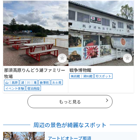
5
那須高原りんどう湖ファミリー
戦争博物館
牧場
美術館｜資料館
珍スポット
山｜高原
湖｜川｜滝
食事処
お土産
イベント体験
宿泊施設
もっと見る
周辺の景色が綺麗なスポット
アートビオトープ那須