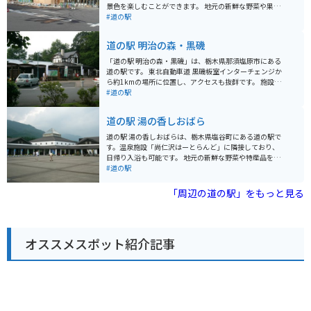
景色を楽しむことができます。 地元の新鮮な野菜や果物
をはじめ、お土産や特産品を販売するショップや、レス
#道の駅
トランもあります。特に、牛乳やヨーグルトなどの乳製
品は、濃厚な味わいで人気があります。 バイクで訪れる
道の駅 明治の森・黒磯
場合、駐車場も広く、休憩場所としても最適です。周辺
には、那須高原の観光スポットがたくさんあるので、ツ
「道の駅 明治の森・黒磯」は、栃木県那須塩原市にある
ーリングの拠点としてもおすすめです。 那須高原は、温
道の駅です。 東北自動車道 黒磯板室インターチェンジか
泉や遊園地、美術館など、見どころ満載のエリアです。
ら約1kmの場所に位置し、アクセスも抜群です。 施設内
道の駅 那須高原友愛の森で、情報収集をしてから、観光
には、地元の新鮮な野菜や果物を販売する農産物直売所
#道の駅
に出かけるのも良いでしょう。
や、お土産コーナー、レストランなどがあります。 特に
人気なのは、地元産の牛乳を使用したソフトクリームで
道の駅 湯の香しおばら
す。 濃厚でコクのある味わいは、一度食べたら忘れられ
ない美味しさです。 また、道の駅に隣接して、明治時代
道の駅 湯の香しおばらは、栃木県塩谷町にある道の駅で
に開拓が始まった「明治の森・黒磯」が広がっていま
す。温泉施設「尚仁沢はーとらんど」に隣接しており、
す。 園内には、当時の面影を残すレンガ造りの建物や、
日帰り入浴も可能です。 地元の新鮮な野菜や特産品を販
美しい自然を楽しむことができる遊歩道などがあり、散
売する直売所、そばやうどんが味わえる食事処がありま
#道の駅
策に最適です。 バイクで訪れる場合、駐車場も広く、休
す。特に、地元産のそば粉を使った手打ちそばはおすす
憩場所としても最適です。 周辺には、温泉やキャンプ場
めです。 バイクで訪れる場合、駐車場も広々としていま
「周辺の道の駅」をもっと見る
など、観光スポットも充実しており、ツーリングの拠点
すので安心です。周辺には、尚仁沢湧水や鶏頂山など自
としてもおすすめです。 道の駅 明治の森・黒磯は、地元
然豊かな観光スポットも点在しており、ツーリングの拠
の特産品や自然を満喫できる道の駅です。 ぜひ一度訪れ
点としても最適です。 塩谷町は、高原野菜やきのこが特
てみてください。
産です。道の駅でも購入できますので、お土産にいかが
オススメスポット紹介記事
でしょうか。