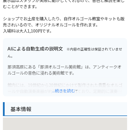
展示品はスタッフが実際に動かしてくれるので、音色と解説を楽し
むことができます。
ショップでお土産を購入したり、自作オルゴール教室やキットも販
売されいるので、オリジナルオルゴールを作れます。
入場料は大人1,100円です。
AIによる自動生成の説明文
※内容の正確性は保証されていませ
ん。
那須高原にある「那須オルゴール美術館」は、アンティークオ
ルゴールの音色に浸れる美術館です。
館内には、19世紀から20世紀にかけて製作された貴重なオルゴ
...続きを読む
ールや自動演奏楽器が約70点展示されており、定期的に演奏の
実演も行われています。
繊細な音色とオルゴールの歴史に触れることができるので、ク
基本情報
ラシック音楽や歴史に興味がある方におすすめです。
併設のカフェでは、美しい庭園を眺めながらティータイムを楽
しむこともできます。