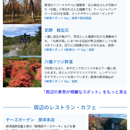
那須のリゾートホテルに建築家・石上純也さんが手掛け
た「水庭」と呼ばれる人工庭園です。クールジャパンア
ワード2019を受賞、グッドデザイン2019「グッドデザ
イン・ベスト100」に選出されるなど多くの賞を獲得し
#絶景スポット
#山｜高原
#宿泊施設
た芸術作品です。
史跡 殺生石
一面に岩石が転がり、荒涼とした風景が広がる景勝地で
す。「九尾の狐」にまつわる伝説が残る史跡としても知
られています。辺りには硫黄の匂いが立ち込め、独特の
雰囲気を醸し出しています。 整備された遊歩道は那須高
#絶景スポット
#絶景ロード
#山｜高原
原展望台まで続き、那須湯本温泉からもほど近くの場所
にあるので、温泉街に泊まる方の立ち寄りスポットとな
八幡ツツジ群落
っています。
5月頃になると、赤やピンクのツツジがあたり一面に見
られます。ほとんどがヤマツツジですが、レンゲツツジ
やドウダンツツジも咲いています。新緑の那須連山の背
景とマッチして絶景を眺める事ができます。木道も整備
#絶景スポット
#山｜高原
されているので軽装で行っても散策しやすくなっていま
す。
「周辺の景色が綺麗なスポット」をもっと見る
周辺のレストラン・カフェ
チーズガーデン 那須本店
那須高原定番土産の「御用邸チーズケーキ」などを製