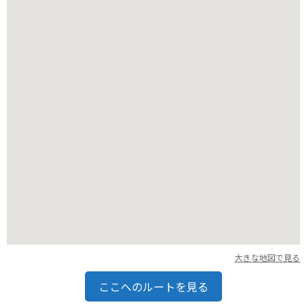
バイクで行く場合は、美術館の入り口付近に広い駐車場がある
ので安心です。
那須高原は自然豊かなエリアなので、ツーリングの目的地とし
ても最適です。
大きな地図で見る
ここへのルートを見る