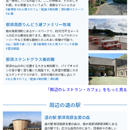
造・販売しているお店です。ここの特徴は、そのおしゃ
れ感。お土産屋さんというより、高級なマルシェのよう
な印象で、インスタ映えしそうな店構え・商品ラインア
#食事処
#お土産
#カフェ｜軽食
#美術館｜資料館
#スイーツ
ップ・雰囲気・そしておしゃれな庭園と、スイーツ女子
#お酒
ならずとも夢中になってしまう要素がいっぱいです。
那須高原りんどう湖ファミリー牧場
栃木県那須町にあるテーマパークで、約30万平方メート
ルの広大な敷地を誇ります。園内には、アルパカやジャ
ージー牛など多様な動物とのふれあい体験が可能で、エ
サやりや乗馬、乳搾り体験などが人気です。また、湖上
#山｜高原
#湖｜川｜滝
#食事処
#お土産
#イベント体験
を滑空するジップライン「KAKKU」や観覧車「らんらん
#宿泊施設
車」など、20種類以上のアトラクションが揃い、家族連
れやグループで楽しめます。さらに、手作り体験やグラ
那須ステンドグラス美術館
ンピング施設も充実しており、四季折々の自然を満喫で
きるスポットとして親しまれています。
那須の山の中に位置する大きな美術館で、パイプオルガ
ンの音が響く落ち着いた施設です。礼拝堂の壁面に大き
なステンドグラスがあり、日中の陽の光が差し込んでキ
ラキラと輝く様子が圧巻です。 季節によってイベントが
#お土産
#カフェ｜軽食
#美術館｜資料館
変わって開催されるのも見ものの一つです。アンティー
クにもガラス細工が施されていたり、関内いたるところ
「周辺のレストラン・カフェ」をもっと見る
にステンドグラスを使用したものが展示されていたり
と、綺麗な場所です。ショップや併設されたカフェもあ
ります。
周辺の道の駅
道の駅 那須高原友愛の森
道の駅 那須高原友愛の森は、栃木県那須郡那須町にある
道の駅です。広大な自然の中にあり、四季折々の美しい