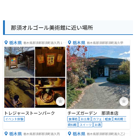
那須オルゴール美術館に近い場所
栃木県
栃木県
栃木県那須郡那須町高久丙１２
栃木県那須郡那須町高久甲
３
トレジャーストーンパーク
チーズガーデン 那須本店
イベント体験
食事処
お土産
カフェ｜軽食
美術館｜
資料館
スイーツ
お酒
栃木県
栃木県
栃木県那須郡那須町高久丙
栃木県那須郡那須町高久乙272