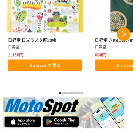
日昇堂 日光ラスク匠20枚
日昇堂 きぬにしき8
日昇堂
日昇堂
1,358円
864円
Amazonで見る
Amazo