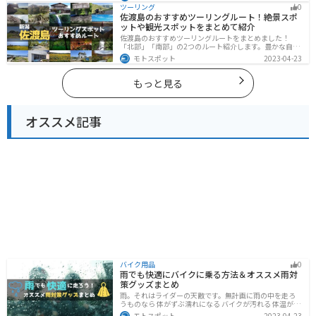
ングができます。バイクで香川県にツーリングに行く際
ツーリング
0
は参考にしてください。
佐渡島のおすすめツーリングルート！絶景スポ
ットや観光スポットをまとめて紹介
佐渡島のおすすめツーリングルートをまとめました！
「北部」「南部」の2つのルート紹介します。豊かな自然
と歴史的なスポット、トキなどの貴重な動物を見られる
モトスポット
2023-04-23
スポットが多数あります。バイクで佐渡島にツーリング
に行く際は参考にしてください。
もっと見る
オススメ記事
バイク用品
0
雨でも快適にバイクに乗る方法＆オススメ雨対
策グッズまとめ
雨。それはライダーの天敵です。無計画に雨の中を走ろ
うものなら 体がずぶ濡れになる バイクが汚れる 体温が奪
われて集中力が低下する 雨で視界が悪くなる 路面が濡れ
モトスポット
2023-04-23