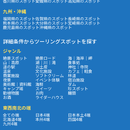
香川県のスポット
愛媛県のスポット
高知県のスポット
九州・沖縄
福岡県のスポット
佐賀県のスポット
長崎県のスポット
熊本県のスポット
大分県のスポット
宮崎県のスポット
鹿児島県のスポット
沖縄県のスポット
詳細条件からツーリングスポットを探す
ジャンル
絶景スポット
絶景ロード
海｜海岸｜岬
山｜高原
湖｜川｜滝
食事処
道の駅
お土産
神社｜寺院
温泉
文化施設
カフェ｜軽食
商業施設
ソフトクリーム
林道
夜景
イベント体験
宿泊施設
美術館｜資料館
海鮮
ダム
キャンプ場
スイーツ
珍スポット
動植物園
お肉
麺類
お酒
ライダーハウス
東西南北の端
全ての端
日本4端
日本本土4端
北海道4端
本州4端
四国4端
九州4端