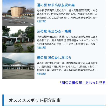
特に、「ジンギスカンハウスサンガ」では、ヘルシーで
道の駅 那須高原友愛の森
柔らかなラムジンギスカンが人気です。 営業時間は8:00
～17:30で、アクセスについては、東北自動車道那須IC
道の駅 那須高原友愛の森は、栃木県那須郡那須町にある
から車で約15分、約11kmの距離にあります。入り口近
道の駅です。広大な自然の中にあり、四季折々の美しい
くにバイク専用駐車場もあります。
景色を楽しむことができます。 地元の新鮮な野菜や果物
をはじめ、お土産や特産品を販売するショップや、レス
#道の駅
トランもあります。特に、牛乳やヨーグルトなどの乳製
品は、濃厚な味わいで人気があります。 バイクで訪れる
道の駅 明治の森・黒磯
場合、駐車場も広く、休憩場所としても最適です。周辺
には、那須高原の観光スポットがたくさんあるので、ツ
「道の駅 明治の森・黒磯」は、栃木県那須塩原市にある
ーリングの拠点としてもおすすめです。 那須高原は、温
道の駅です。 東北自動車道 黒磯板室インターチェンジか
泉や遊園地、美術館など、見どころ満載のエリアです。
ら約1kmの場所に位置し、アクセスも抜群です。 施設内
道の駅 那須高原友愛の森で、情報収集をしてから、観光
には、地元の新鮮な野菜や果物を販売する農産物直売所
#道の駅
に出かけるのも良いでしょう。
や、お土産コーナー、レストランなどがあります。 特に
人気なのは、地元産の牛乳を使用したソフトクリームで
道の駅 湯の香しおばら
す。 濃厚でコクのある味わいは、一度食べたら忘れられ
ない美味しさです。 また、道の駅に隣接して、明治時代
道の駅 湯の香しおばらは、栃木県塩谷町にある道の駅で
に開拓が始まった「明治の森・黒磯」が広がっていま
す。温泉施設「尚仁沢はーとらんど」に隣接しており、
す。 園内には、当時の面影を残すレンガ造りの建物や、
日帰り入浴も可能です。 地元の新鮮な野菜や特産品を販
美しい自然を楽しむことができる遊歩道などがあり、散
売する直売所、そばやうどんが味わえる食事処がありま
#道の駅
策に最適です。 バイクで訪れる場合、駐車場も広く、休
す。特に、地元産のそば粉を使った手打ちそばはおすす
憩場所としても最適です。 周辺には、温泉やキャンプ場
めです。 バイクで訪れる場合、駐車場も広々としていま
「周辺の道の駅」をもっと見る
など、観光スポットも充実しており、ツーリングの拠点
すので安心です。周辺には、尚仁沢湧水や鶏頂山など自
としてもおすすめです。 道の駅 明治の森・黒磯は、地元
然豊かな観光スポットも点在しており、ツーリングの拠
の特産品や自然を満喫できる道の駅です。 ぜひ一度訪れ
点としても最適です。 塩谷町は、高原野菜やきのこが特
てみてください。
産です。道の駅でも購入できますので、お土産にいかが
オススメスポット紹介記事
でしょうか。