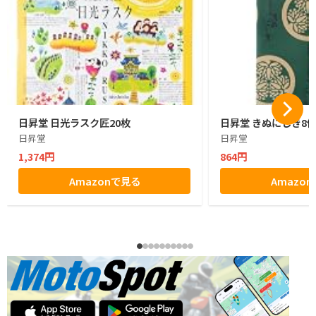
日昇堂 日光ラスク匠20枚
日昇堂 きぬにしき8
日昇堂
日昇堂
1,374円
864円
Amazonで見る
Amazo