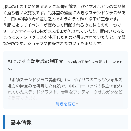
那須の山の中に位置する大きな美術館で、パイプオルガンの音が響
く落ち着いた施設です。礼拝堂の壁面に大きなステンドグラスがあ
り、日中の陽の光が差し込んでキラキラと輝く様子が圧巻です。
季節によってイベントが変わって開催されるのも見ものの一つで
す。アンティークにもガラス細工が施されていたり、関内いたると
ころにステンドグラスを使用したものが展示されていたりと、綺麗
な場所です。ショップや併設されたカフェもあります。
AIによる自動生成の説明文
※内容の正確性は保証されていませ
ん。
「那須ステンドグラス美術館」は、イギリスのコッツウォルズ
地方の街並みを再現した施設で、中世ヨーロッパの教会で使わ
れていたステンドグラスや、貴重なアンティークオルガンなど
を鑑賞できます。
...続きを読む
館内にはカフェやショップもあり、美しいステンドグラスを眺
めながらゆっくりと過ごせます。周辺には、那須高原の自然を
基本情報
満喫できる観光スポットも多く点在しているので、観光の拠点
にも最適です。