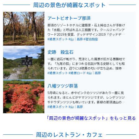
周辺の景色が綺麗なスポット
アートビオトープ那須
那須のリゾートホテルに建築家・石上純也さんが手掛け
た「水庭」と呼ばれる人工庭園です。クールジャパンア
ワード2019を受賞、グッドデザイン2019「グッドデザ
イン・ベスト100」に選出されるなど多くの賞を獲得し
#絶景スポット
#山｜高原
#宿泊施設
た芸術作品です。
史跡 殺生石
一面に岩石が転がり、荒涼とした風景が広がる景勝地で
す。「九尾の狐」にまつわる伝説が残る史跡としても知
られています。辺りには硫黄の匂いが立ち込め、独特の
雰囲気を醸し出しています。 整備された遊歩道は那須高
#絶景スポット
#絶景ロード
#山｜高原
原展望台まで続き、那須湯本温泉からもほど近くの場所
にあるので、温泉街に泊まる方の立ち寄りスポットとな
八幡ツツジ群落
っています。
5月頃になると、赤やピンクのツツジがあたり一面に見
られます。ほとんどがヤマツツジですが、レンゲツツジ
やドウダンツツジも咲いています。新緑の那須連山の背
景とマッチして絶景を眺める事ができます。木道も整備
#絶景スポット
#山｜高原
されているので軽装で行っても散策しやすくなっていま
す。
「周辺の景色が綺麗なスポット」をもっと見る
周辺のレストラン・カフェ