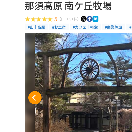
那須高原 南ケ丘牧場
5
（口コミ1件）
#山｜高原
#お土産
#カフェ｜軽食
#商業施設