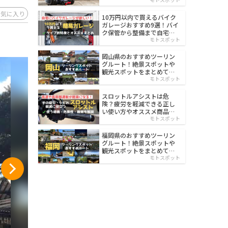
イルド
お気に入り
10万円以内で買えるバイク
ガレージおすすめ9選！バイ
ク保管から整備まで自宅で
楽々
モトスポット
岡山県のおすすめツーリン
グルート！絶景スポットや
観光スポットをまとめて紹
介
モトスポット
スロットルアシストは危
険？疲労を軽減できる正し
い使い方やオススメ商品を
紹介
モトスポット
福岡県のおすすめツーリン
グルート！絶景スポットや
観光スポットをまとめて紹
介
モトスポット