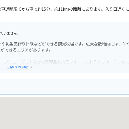
自動車道那須ICから車で約15分、約11kmの距離にあります。入り口近く
ていません。
いや乳製品作り体験などができる観光牧場です。広大な敷地内には、羊
験ができるエリアがあります。
チーズ、ヨーグルトなどの乳製品も人気です。レストランでは、ジンギ
...続きを読む
グロードを走行することができます。牧場には広い駐車場も完備されて
ツーリングの目的地としても最適です。