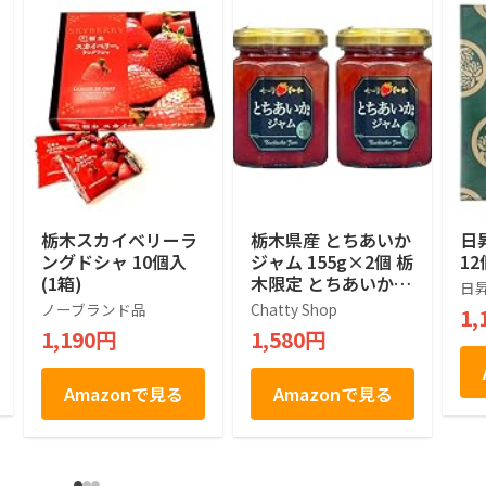
栃木スカイベリーラ
栃木県産 とちあいか
日
ングドシャ 10個入
ジャム 155g×2個 栃
12
(1箱)
木限定 とちあいか使
日
用 ご当地 ギフト お
ノーブランド品
Chatty Shop
1,
土産
1,190円
1,580円
Amazonで見る
Amazonで見る