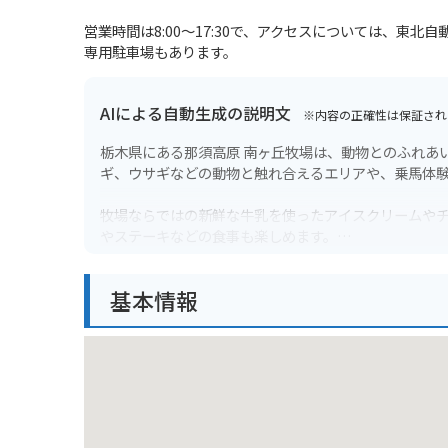
営業時間は8:00～17:30で、アクセスについては、東北
専用駐車場もあります。
AIによる自動生成の説明文
※内容の正確性は保証され
栃木県にある那須高原 南ヶ丘牧場は、動物とのふれあ
ギ、ウサギなどの動物と触れ合えるエリアや、乗馬体
牧場ならではの新鮮な牛乳を使ったアイスクリームや
やステーキなどの食事も楽しめます。
バイクで行く場合は、那須高原の爽快なワインディン
基本情報
で安心です。周辺には他の観光スポットも多いので、