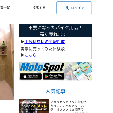
記事一覧
投稿する
ログイン
不要になったバイク用品！
高く売れます！
▶︎
手数料無料の宅配買取
実際に売ってみた体験談
▶︎
こちら
人気記事
アメリカンバイクに似合う
かっこいいヘルメット20
選！オススメはお洒落でワ
モトスポット