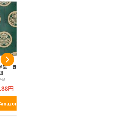
昇堂 きぬにしき
【2箱セット】カン
栃木県名産
個
トリーマアム（とち
め 苺ミルク
あいか）１６枚入り
ツェル 栃木
昇堂
【栃木土産】
木土産 おみ
Chatty Shop
Chatty Shop
188円
菓子
2,520円
1,280円
Amazonで見る
Amazonで見る
Amazo