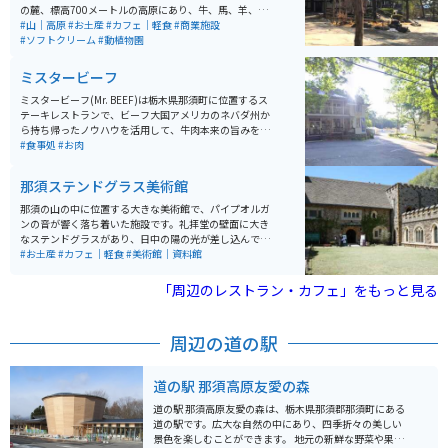
の麓、標高700メートルの高原にあり、牛、馬、羊、ロ
バなどの動物とのふれあいを楽しむことができます。昔
#山｜高原
#お土産
#カフェ｜軽食
#商業施設
からある牧場の姿を損なわないよう、できる限り自然の
#ソフトクリーム
#動植物園
ままの姿が残されています。 ここでは、日本で約200頭
の希少なガーンジィ牛の恵みで作る乳製品の販売やアイ
ミスタービーフ
スクリーム作り体験、おいしいグルメを楽しむことがで
きます。また、乗馬や「めぇ～めぇ～広場」と呼ばれる
ミスタービーフ(Mr. BEEF)は栃木県那須町に位置するス
エリアで動物と触れ合うことも可能です。さらに「お食
テーキレストランで、ビーフ大国アメリカのネバダ州か
事処 庄屋」や「ジンギスカンハウスサンガ」、「つむじ
ら持ち帰ったノウハウを活用して、牛肉本来の旨みを活
かふぇ」など、いくつかの食事処やカフェがあります。
かしたビーフメニューが堪能できます。レストランはア
#食事処
#お肉
特に、「ジンギスカンハウスサンガ」では、ヘルシーで
メリカ牛を中心に提供しており、その中でも特にサイズ
柔らかなラムジンギスカンが人気です。 営業時間は8:00
が150gの「ケネディー・カット」から1kgの「ビルゲイ
那須ステンドグラス美術館
～17:30で、アクセスについては、東北自動車道那須IC
ツ・カット」まで個性的なメニューがありあります。お
から車で約15分、約11kmの距離にあります。入り口近
洒落で落ち着きあるレトロモダンアメリカの店内で、流
那須の山の中に位置する大きな美術館で、パイプオルガ
くにバイク専用駐車場もあります。
れるブルースとともに、ゆったりとした時間を過ごせる
ンの音が響く落ち着いた施設です。礼拝堂の壁面に大き
空間になっています。 営業時間はランチが11:30～15:0
なステンドグラスがあり、日中の陽の光が差し込んでキ
0、ディナーが17:00～21:00です。休業日は毎週火曜日
ラキラと輝く様子が圧巻です。 季節によってイベントが
#お土産
#カフェ｜軽食
#美術館｜資料館
と水曜日、そして1月中旬〜2月中旬までは冬季休業で
変わって開催されるのも見ものの一つです。アンティー
す。
クにもガラス細工が施されていたり、関内いたるところ
「周辺のレストラン・カフェ」をもっと見る
にステンドグラスを使用したものが展示されていたり
と、綺麗な場所です。ショップや併設されたカフェもあ
ります。
周辺の道の駅
道の駅 那須高原友愛の森
道の駅 那須高原友愛の森は、栃木県那須郡那須町にある
道の駅です。広大な自然の中にあり、四季折々の美しい
景色を楽しむことができます。 地元の新鮮な野菜や果物