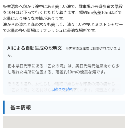
板室温泉へ向かう途中にある美しい滝で、駐車場から遊歩道の階段
を10分ほど下って行くとたどり着きます。幅約5m落差10mほどで
水量により様々な表情があります。
滝からの流れと森の木々も美しく、清々しい空気とミストシャワー
で水量の多い夏場はリフレッシュに最適な場所です。
AIによる自動生成の説明文
※内容の正確性は保証されていませ
ん。
栃木県日光市にある「乙女の滝」は、奥日光湯元温泉街から少
し離れた場所に位置する、落差約10mの優美な滝です。
その名の通り、女性らしい繊細で柔らかな印象の滝の姿から
...続きを読む
「乙女の滝」と名付けられたと言われています。滝壺近くまで
行くことができ、轟轟と流れ落ちる滝を間近で感じることがで
きます。新緑や紅葉など、季節によって表情を変えるのも魅力
基本情報
のひとつです。
湯元温泉街からは徒歩約20分ほど。駐車場から滝までは整備さ
れた遊歩道を歩きます。バイクの場合は、駐車場にバイクを停