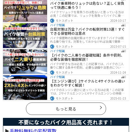
して、今一度見直してみましょう。合法で使えるアイテ
バイク乗車時のリュックは危ない？正しく背負
ムも紹介します。
って快適に乗ろう！
バイクでリュックを背負うのは危ないと思っている方は
必見！この記事では、リュックを背負ってバイクに乗る
リスクと、安全な方法を紹介しています。実は、荷物の
モトスポット
2024-10-17
量や配置を工夫することで、安全にリュックを使用する
バイク知識
1
ことが可能です。この記事を読めば、バイク乗車時にリ
台風対策は万全？バイクの転倒対策13選！すぐ
ュックを安全に使う方法がわかります。
できる保管時の注意点
バイク保管時の台風対策はできていますか？バイクは倒
れる乗り物です。対策をしておかなければ台風で簡単に
倒れてしまいます。大切な愛車に傷がつく前にしっかり
モトスポット
2023-07-15
と対策しておきましょう。初心者でも簡単にできる台風
バイク知識
0
対策を紹介します。台風後にやるべきこともまとめてあ
【バイクの二人乗りの基礎知識】条件や罰則、
るので、参考にしてください。
必要な装備を徹底解説！
バイクが好きな方は必見！この記事では、バイクの二人
乗りに関する条件や罰則、必要な装備や注意点について
解説しています。実はバイクの二人乗りを安全に楽しむ
モトスポット
2024-11-24
ためには、条件やルールを知ることが大切です。この記
バイク知識
0
事を読めば、安全で快適なライディングを楽しめます。
【エンジン選び】2サイクルと4サイクルの違い
をわかりやすく解説！
バイクのエンジン選びに迷っている方は必見！この記事
では、2サイクルエンジンと4サイクルエンジンの特徴や
メリット、選び方を解説しています。実は、4サイクルエ
モトスポット
2025-01-23
ンジンは燃費が良く経済的で扱いやすいため、初心者の
方にはおすすめです。記事を読めば、最適なエンジン選
びのヒントが得られます。
もっと見る
不要になったバイク用品高く売れます！
▶︎
手数料無料の宅配買取