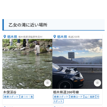
乙女の滝に近い場所
栃木県
栃木県
栃木県那須塩原市百村
県道266号
木俣渓谷
栃木県道266号線
絶景スポット
湖｜川｜滝
絶景スポット
絶景ロード
山｜高原
珍
スポット