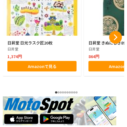
日昇堂 日光ラスク匠20枚
日昇堂 きぬにしき8
日昇堂
日昇堂
1,374円
864円
Amazonで見る
Amazo