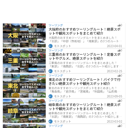
ツーリング
0
大阪府のおすすめツーリングルート！絶景スポ
ットや観光スポットをまとめて紹介
大阪府のおすすめツーリングルートをまとめました！
「北部」「中部（市街地）」「南東部」の3つのルート紹
介します。歴史と近代が融合した魅力的なエリアで様々
モトスポット
2023-04-01
な楽しみ方ができます。バイクで大阪府にツーリングに
ツーリング
0
行く際は参考にしてください。
三重県のおすすめツーリングルート！定番スポ
ットやグルメ、絶景スポットを紹介
三重県のおすすめツーリングルートをまとめました！
「東部」「南西部」「北部」の3つのルート紹介します。
標高の高いスカイラインからリアス式海岸まであるの
モトスポット
2023-02-25
で、飽きることなくツーリングを堪能できます。バイク
ツーリング
0
で三重県にツーリングに行く際は参考にしてください。
東北のおすすめツーリングルート！バイクで行
きたい絶景スポットや観光スポット紹介
東北のおすすめツーリングスポットをまとめました！
「青森県」「岩手県」「宮城県」「秋田県」「山形県」
「福島県」の各県の観光地紹介します。自然豊かな山々
モトスポット
2023-09-05
や湖、温泉地が点在し、四季折々の景色を楽しめるスポ
ツーリング
0
ットが多数あります。バイクで東北にツーリングに行く
岐阜県のおすすめツーリングルート！絶景スポ
際は参考にしてください。
ットや観光スポットをまとめて紹介
岐阜県のおすすめツーリングルートをまとめました！
「北部」「南東部」「南西部」の3つのルート紹介しま
す。自然豊かな山が充実しており、山を生かした施設や
モトスポット
2023-03-02
グルメ、絶景スポットなど、自然を満喫するツーリング
ツーリング
0
ができます。バイクで岐阜県にツーリングに行く際は参