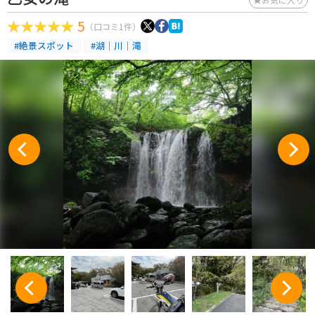
5
（口コミ1件）
#絶景スポット
#湖｜川｜滝