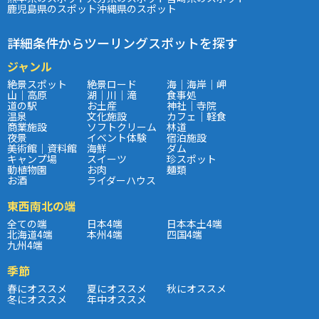
鹿児島県のスポット
沖縄県のスポット
詳細条件からツーリングスポットを探す
ジャンル
絶景スポット
絶景ロード
海｜海岸｜岬
山｜高原
湖｜川｜滝
食事処
道の駅
お土産
神社｜寺院
温泉
文化施設
カフェ｜軽食
商業施設
ソフトクリーム
林道
夜景
イベント体験
宿泊施設
美術館｜資料館
海鮮
ダム
キャンプ場
スイーツ
珍スポット
動植物園
お肉
麺類
お酒
ライダーハウス
東西南北の端
全ての端
日本4端
日本本土4端
北海道4端
本州4端
四国4端
九州4端
季節
春にオススメ
夏にオススメ
秋にオススメ
冬にオススメ
年中オススメ