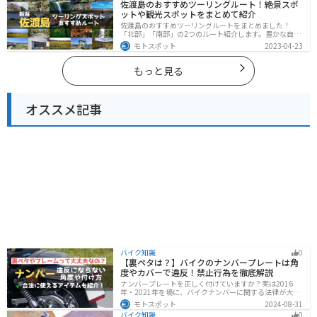
佐渡島のおすすめツーリングルート！絶景スポ
考にしてください。
ットや観光スポットをまとめて紹介
佐渡島のおすすめツーリングルートをまとめました！
「北部」「南部」の2つのルート紹介します。豊かな自然
と歴史的なスポット、トキなどの貴重な動物を見られる
モトスポット
2023-04-23
スポットが多数あります。バイクで佐渡島にツーリング
に行く際は参考にしてください。
もっと見る
オススメ記事
バイク知識
0
【裏ペタは？】バイクのナンバープレートは角
度やカバーで違反！禁止行為を徹底解説
ナンバープレートを正しく付けていますか？実は2016
年・2021年を境に、バイクナンバーに関する法律が大き
く変わっています！角度やカバー、ステーなど昔は大丈
モトスポット
2024-08-31
夫でも今は違法になるケースが発生します。正しく理解
バイク知識
0