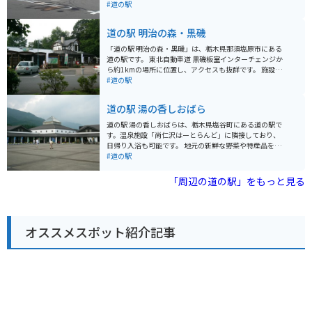
をはじめ、お土産や特産品を販売するショップや、レス
#道の駅
トランもあります。特に、牛乳やヨーグルトなどの乳製
品は、濃厚な味わいで人気があります。 バイクで訪れる
道の駅 明治の森・黒磯
場合、駐車場も広く、休憩場所としても最適です。周辺
には、那須高原の観光スポットがたくさんあるので、ツ
「道の駅 明治の森・黒磯」は、栃木県那須塩原市にある
ーリングの拠点としてもおすすめです。 那須高原は、温
道の駅です。 東北自動車道 黒磯板室インターチェンジか
泉や遊園地、美術館など、見どころ満載のエリアです。
ら約1kmの場所に位置し、アクセスも抜群です。 施設内
道の駅 那須高原友愛の森で、情報収集をしてから、観光
には、地元の新鮮な野菜や果物を販売する農産物直売所
#道の駅
に出かけるのも良いでしょう。
や、お土産コーナー、レストランなどがあります。 特に
人気なのは、地元産の牛乳を使用したソフトクリームで
道の駅 湯の香しおばら
す。 濃厚でコクのある味わいは、一度食べたら忘れられ
ない美味しさです。 また、道の駅に隣接して、明治時代
道の駅 湯の香しおばらは、栃木県塩谷町にある道の駅で
に開拓が始まった「明治の森・黒磯」が広がっていま
す。温泉施設「尚仁沢はーとらんど」に隣接しており、
す。 園内には、当時の面影を残すレンガ造りの建物や、
日帰り入浴も可能です。 地元の新鮮な野菜や特産品を販
美しい自然を楽しむことができる遊歩道などがあり、散
売する直売所、そばやうどんが味わえる食事処がありま
#道の駅
策に最適です。 バイクで訪れる場合、駐車場も広く、休
す。特に、地元産のそば粉を使った手打ちそばはおすす
憩場所としても最適です。 周辺には、温泉やキャンプ場
めです。 バイクで訪れる場合、駐車場も広々としていま
「周辺の道の駅」をもっと見る
など、観光スポットも充実しており、ツーリングの拠点
すので安心です。周辺には、尚仁沢湧水や鶏頂山など自
としてもおすすめです。 道の駅 明治の森・黒磯は、地元
然豊かな観光スポットも点在しており、ツーリングの拠
の特産品や自然を満喫できる道の駅です。 ぜひ一度訪れ
点としても最適です。 塩谷町は、高原野菜やきのこが特
てみてください。
産です。道の駅でも購入できますので、お土産にいかが
オススメスポット紹介記事
でしょうか。