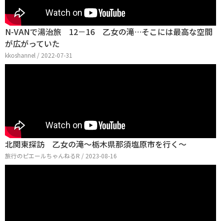
N-VANで湯治旅 12－16 乙女の滝…そこには最高な空間
が広がっていた
kkoshannel / 2022-07-31
北関東探訪 乙女の滝～栃木県那須塩原市を行く～
旅行のピエールちゃんねるR / 2023-08-16