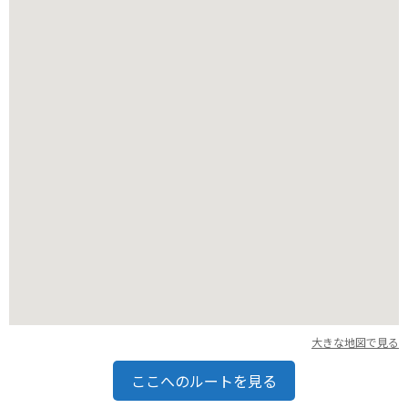
めて歩いていくことになります。奥日光の自然を感じながら、
散策がてら訪れてみてはいかがでしょうか。
大きな地図で見る
ここへのルートを見る