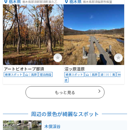
栃木県
栃木県
栃木県那須郡那須町高久乙
栃木県那須塩原市板室
アートビオトープ那須
沼ッ原湿原
絶景スポット
山｜高原
宿泊施設
絶景スポット
山｜高原
湖｜川｜滝
林
道
もっと見る
周辺の景色が綺麗なスポット
木俣渓谷