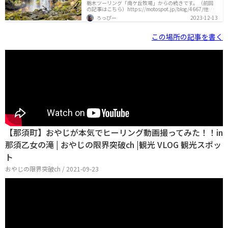
栃木ツーリング「南ケ丘牧場」からの続きです。（前回
の記事はこちら）https://motospot.jp/blog/4667/他の
記事は以下のリンクから辿れます。今回のツーリングル
ろっぴー
2023-12-13
ート大谷資料館宇都宮餃子さつきもみじ谷大吊橋源三窟
道の駅 湯の香しおばらあぐりパル塩原ミスタービーフ
（ここから二日目）殺生石温泉神社南ケ丘牧場乙女の滝
この場所の記事を書く
（この記事）沼ッ原湿原那珂川清流鉄道竜門の滝安住神
社（バイク神社）乙女の滝の駐車場今回の旅で、まだ滝
に来てなかったなということで、乙女の滝へとやってき
ました。（本当なら昨日来るつもりでしたが、雨で予定
が狂ったので、今日にな
【那須町】おやじが本気でヒーリング動画撮ってみた！！in
那須乙女の滝 | おやじの限界突破ch |観光 VLOG 観光スポッ
ト
おやじの限界突破ch / 2021-09-23