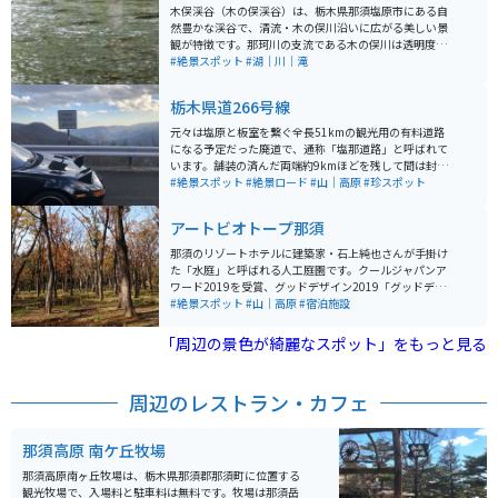
木俣渓谷（木の俣渓谷）は、栃木県那須塩原市にある自
然豊かな渓谷で、清流・木の俣川沿いに広がる美しい景
観が特徴です。那珂川の支流である木の俣川は透明度が
高く、特にエメラルドグリーンの清らかな水が印象的
#絶景スポット
#湖｜川｜滝
で、川遊びや渓流釣りの人気スポットとなっています。
渓谷には巨岩吊橋があり、周辺の散策コースを楽しむこ
栃木県道266号線
とができます。また、オオバヤナギの群生地があり、春
の新緑や秋の紅葉など、四季折々の自然の美しさを堪能
元々は塩原と板室を繋ぐ全長51kmの観光用の有料道路
できる場所です。夏には避暑地としても人気が高く、多
になる予定だった廃道で、通称「塩那道路」と呼ばれて
くの家族連れや観光客が訪れます。近くに市営の駐車場
います。舗装の済んだ両端約9kmほどを残して間は封鎖
を完備しています。
され、舗装部も1年の2/3は閉鎖される道路ですが、秋に
#絶景スポット
#絶景ロード
#山｜高原
#珍スポット
は絶景を見にマニアが訪れる栃木の隠れ紅葉スポットに
なっています。 また、道路の特性上車通りがほとんどな
アートビオトープ那須
い為、MTB・バイク・車などで走りを楽しむツーリング
目的で活用されています。
那須のリゾートホテルに建築家・石上純也さんが手掛け
た「水庭」と呼ばれる人工庭園です。クールジャパンア
ワード2019を受賞、グッドデザイン2019「グッドデザ
イン・ベスト100」に選出されるなど多くの賞を獲得し
#絶景スポット
#山｜高原
#宿泊施設
た芸術作品です。
「周辺の景色が綺麗なスポット」をもっと見る
周辺のレストラン・カフェ
那須高原 南ケ丘牧場
那須高原南ヶ丘牧場は、栃木県那須郡那須町に位置する
観光牧場で、入場料と駐車料は無料です。牧場は那須岳