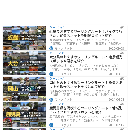
ツーリング
0
近畿のおすすめツーリングルート！バイクで行
きたい絶景スポットや観光スポット紹介
近畿のおすすめツーリングスポットをまとめました！
「滋賀県」「京都府」「大阪府」「兵庫県」「奈良県」
「和歌山」の各県の観光地紹介します。自然豊かな山々
モトスポット
2023-09-09
や湖、温泉地が点在し、四季折々の景色を楽しめるスポ
ツーリング
0
ットが多数あります。バイクで近畿にツーリングに行く
大分県のおすすめツーリングルート！絶景観光
際は参考にしてください。
スポットや温泉を紹介
大分県のおすすめツーリングルートをまとめました！
「北部」「中部」「南部」の3つのルート紹介します。阿
蘇の雄大な自然を満喫できるスポットや温泉を満喫する
モトスポット
2023-03-05
ツーリングができます。バイクで大分県にツーリングに
ツーリング
0
行く際は参考にしてください。
岡山県のおすすめツーリングルート！絶景スポ
ットや観光スポットをまとめて紹介
岡山県のおすすめツーリングルートをまとめました！
「北部」「東部」「南部」の3つのルート紹介します。岡
山市や倉敷市など、歴史ある街並みも魅力的で、バイク
モトスポット
2024-06-03
ツーリングに最適なスポットが多数あります。バイクで
ツーリング
0
岡山県にツーリングに行く際は参考にしてください。
鹿児島県を満喫するツーリングルート！地域別
にバイクおすすめスポットを紹介
鹿児島県の一度は行きたいオススメツーリングスポット
とルートをまとめました！定番スポットから絶景スポッ
ト、温泉、山、海、グルメなど様々なジャンルで楽しめ
モトスポット
2023-02-12
ます。バイクで鹿児島ツーリングに行こうと思っている
ツーリング
0