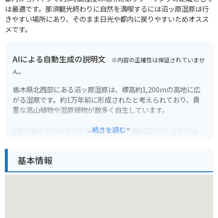
は最適です。那須観光終わりに自然を満喫するには沼ッ原湿原は行
きやすい場所にあり、そのまま日光や都内に戻りやすいためオスス
メです。
AIによる自動生成の説明文
※内容の正確性は保証されていませ
ん。
栃木県北西部にある沼ッ原湿原は、標高約1,200mの高地に広
がる湿原です。約1万年前に形成されたと考えられており、貴
重な高山植物や湿原植物が数多く自生しています。
...続きを読む
6月中旬ごろにはワタスゲの白い穂が一面に広がり、7月にはニ
ッコウキスゲの群落が見頃を迎えます。湿原の中を散策できる
木道も整備されており、自然を間近に感じながらハイキングを
基本情報
楽しむことができます。
バイクで行く場合は、国道121号線を日光方面へ向かい、その
後は県道28号線を進みます。駐車場はありますが、シーズン中
は混雑が予想されるので注意が必要です。周辺にはキャンプ場
や温泉もあり、自然豊かな環境でアウトドアレジャーを楽しむ