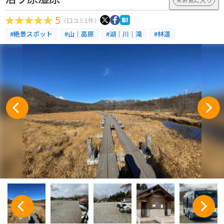
5
（口コミ1件）
#絶景スポット
#山｜高原
#湖｜川｜滝
#林道