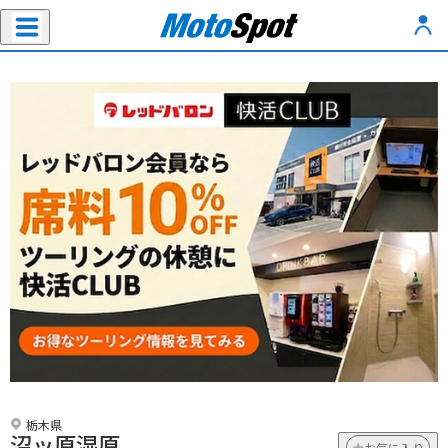
栃木県
沼ッ原湿原
お気に入り