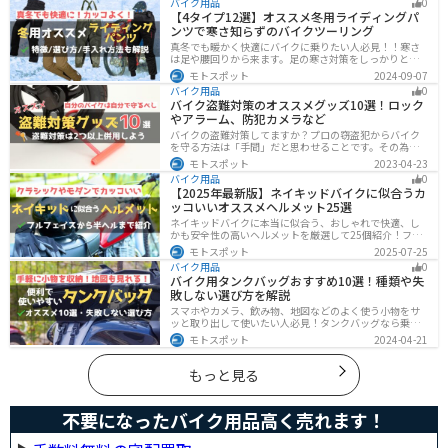
バイク用品
0
点などたくさんあります。1人で走る時とは違った難しさ
【4タイプ12選】オススメ冬用ライディングパ
もあるので、しっかりと確認しておきましょう。
ンツで寒さ知らずのバイクツーリング
真冬でも暖かく快適にバイクに乗りたい人必見！！寒さ
は足や腰回りから来ます。足の寒さ対策をしっかりとす
ることで、体全体の寒さを防ぎ快適なバイクツーリング
モトスポット
2024-09-07
を楽しむことができます。この記事では、4つのタイプ別
バイク用品
0
に真冬でも使えるライディングパンツを12選紹介しま
バイク盗難対策のオススメグッズ10選！ロック
す！
やアラーム、防犯カメラなど
バイクの盗難対策してますか？プロの窃盗犯からバイク
を守る方法は「手間」だと思わせることです。その為に
は「チェーンロック 」「ディスクロック」などしっかり
モトスポット
2023-04-23
と対策をしておきましょう。この記事では、すぐできる
バイク用品
0
バイクの盗難対策オススメグッズを紹介します。
【2025年最新版】ネイキッドバイクに似合うカ
ッコいいオススメヘルメット25選
ネイキッドバイクに本当に似合う、おしゃれで快適、し
かも安全性の高いヘルメットを厳選して25個紹介！フル
フェイス・ジェット・システムなどタイプ別に特徴や選
モトスポット
2025-07-25
び方も徹底解説。街乗りやツーリング、初心者からベテ
バイク用品
0
ランまで満足できるモデルを集めました。
バイク用タンクバッグおすすめ10選！種類や失
敗しない選び方を解説
スマホやカメラ、飲み物、地図などのよく使う小物をサ
ッと取り出して使いたい人必見！タンクバッグなら乗車
中でも簡単に荷物を確認できます。脱着もマグネットや
モトスポット
2024-04-21
吸盤でつけるだけで非常に簡単、しっかり固定したい人
はベルトを使うこともできます。
もっと見る
不要になったバイク用品高く売れます！