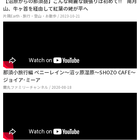
【沼原からの那須岳】こんな綺麗な鏡張りは初めて!! 南月
山、牛ヶ首を経由して紅葉の姥が平へ
片隅Earth - 旅行・登山・お散歩 / 2023-10-21
那須小旅行編 ペニーレイン～沼ッ原湿原～SHOZO CAFE～
ジョイア･ミーア
蘭丸ファミリーチャンネル / 2020-08-18