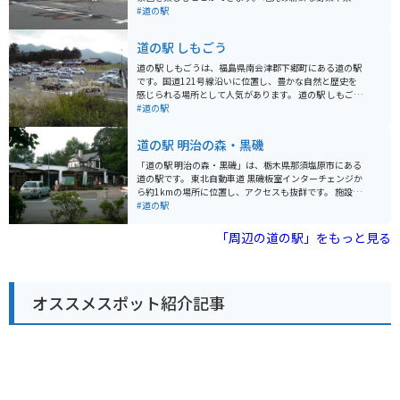
をはじめ、お土産や特産品を販売するショップや、レス
#道の駅
トランもあります。特に、牛乳やヨーグルトなどの乳製
品は、濃厚な味わいで人気があります。 バイクで訪れる
道の駅 しもごう
場合、駐車場も広く、休憩場所としても最適です。周辺
には、那須高原の観光スポットがたくさんあるので、ツ
道の駅 しもごうは、福島県南会津郡下郷町にある道の駅
ーリングの拠点としてもおすすめです。 那須高原は、温
です。国道121号線沿いに位置し、豊かな自然と歴史を
泉や遊園地、美術館など、見どころ満載のエリアです。
感じられる場所として人気があります。 道の駅 しもごう
道の駅 那須高原友愛の森で、情報収集をしてから、観光
には、地元の新鮮な野菜や特産品を販売する直売所や、
#道の駅
に出かけるのも良いでしょう。
地元の食材を使った料理を提供するレストランがありま
す。特に、南会津町産のそば粉を使った手打ちそばは人
道の駅 明治の森・黒磯
気メニューです。また、会津地方の伝統工芸品や民芸品
なども販売しており、お土産探しにも最適です。 バイク
「道の駅 明治の森・黒磯」は、栃木県那須塩原市にある
で訪れる場合、道の駅 しもごうは、駐車場が広く、休憩
道の駅です。 東北自動車道 黒磯板室インターチェンジか
場所としても最適です。周辺には、観音沼森林公園や塔
ら約1kmの場所に位置し、アクセスも抜群です。 施設内
のへつりなど、自然豊かな観光スポットも多くありま
には、地元の新鮮な野菜や果物を販売する農産物直売所
#道の駅
す。特に、観音沼森林公園は、ブナ林に囲まれた神秘的
や、お土産コーナー、レストランなどがあります。 特に
な沼で、ハイキングやバードウォッチングを楽しむこと
人気なのは、地元産の牛乳を使用したソフトクリームで
「周辺の道の駅」をもっと見る
ができます。また、塔のへつりは、凝灰岩が侵食されて
す。 濃厚でコクのある味わいは、一度食べたら忘れられ
できた奇岩群で、国の天然記念物にも指定されていま
ない美味しさです。 また、道の駅に隣接して、明治時代
す。 道の駅 しもごうは、南会津地方の魅力が詰まった道
に開拓が始まった「明治の森・黒磯」が広がっていま
の駅です。ドライブやツーリングの途中に、ぜひお立ち
す。 園内には、当時の面影を残すレンガ造りの建物や、
寄りください。
オススメスポット紹介記事
美しい自然を楽しむことができる遊歩道などがあり、散
策に最適です。 バイクで訪れる場合、駐車場も広く、休
憩場所としても最適です。 周辺には、温泉やキャンプ場
など、観光スポットも充実しており、ツーリングの拠点
としてもおすすめです。 道の駅 明治の森・黒磯は、地元
の特産品や自然を満喫できる道の駅です。 ぜひ一度訪れ
てみてください。