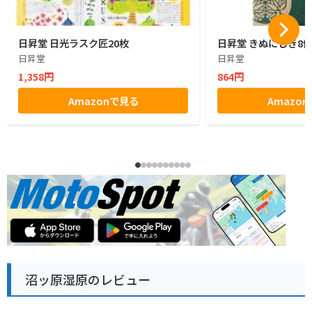
日昇堂 日光ラスク匠20枚
日昇堂 きぬにしき8
日昇堂
日昇堂
1,358円
864円
Amazonで見る
Amazo
沼ッ原湿原のレビュー