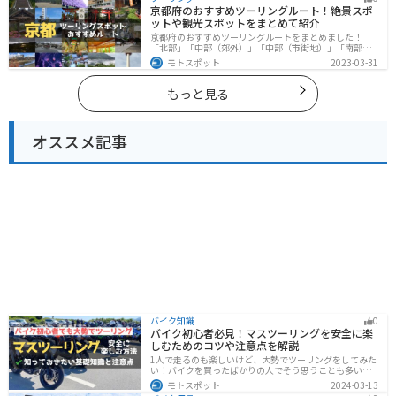
人は、参考にしてください。
京都府のおすすめツーリングルート！絶景スポ
ットや観光スポットをまとめて紹介
京都府のおすすめツーリングルートをまとめました！
「北部」「中部（郊外）」「中部（市街地）」「南部」
の4つのルート紹介します。古い町並みや神社仏閣、自然
モトスポット
2023-03-31
に囲まれた風光明媚なスポットが数多く存在し、様々な
楽しみ方ができます。バイクで京都府にツーリングに行
く際は参考にしてください。
もっと見る
オススメ記事
バイク知識
0
バイク初心者必見！マスツーリングを安全に楽
しむためのコツや注意点を解説
1人で走るのも楽しいけど、大勢でツーリングをしてみた
い！バイクを買ったばかりの人でそう思うことも多いで
しょう。他の人と一緒に走るマスツーリングはとても楽
モトスポット
2024-03-13
しいですが、安全に楽しむために確認すべきことや注意