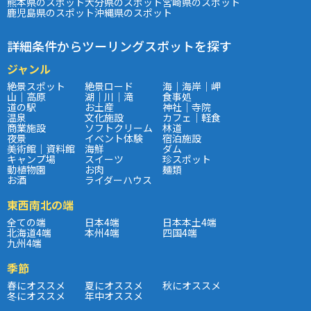
熊本県のスポット
大分県のスポット
宮崎県のスポット
鹿児島県のスポット
沖縄県のスポット
詳細条件からツーリングスポットを探す
ジャンル
絶景スポット
絶景ロード
海｜海岸｜岬
山｜高原
湖｜川｜滝
食事処
道の駅
お土産
神社｜寺院
温泉
文化施設
カフェ｜軽食
商業施設
ソフトクリーム
林道
夜景
イベント体験
宿泊施設
美術館｜資料館
海鮮
ダム
キャンプ場
スイーツ
珍スポット
動植物園
お肉
麺類
お酒
ライダーハウス
東西南北の端
全ての端
日本4端
日本本土4端
北海道4端
本州4端
四国4端
九州4端
季節
春にオススメ
夏にオススメ
秋にオススメ
冬にオススメ
年中オススメ