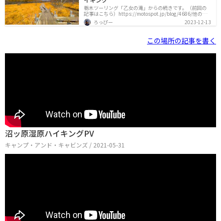
栃木ツーリング「乙女の滝」からの続きです。（前回の
記事はこちら）https://motospot.jp/blog/4686/他の記
事は以下のリンクから辿れます。今回のツーリングルー
ろっぴー
2023-12-13
ト大谷資料館宇都宮餃子さつきもみじ谷大吊橋源三窟道
の駅 湯の香しおばらあぐりパル塩原ミスタービーフ（こ
こから二日目）殺生石温泉神社南ケ丘牧場乙女の滝沼ッ
この場所の記事を書く
原湿原（この記事）那珂川清流鉄道竜門の滝安住神社
（バイク神社）沼ッ原湿原の詳細は、こちらから確認で
きます。沼ッ原湿原の駐車場20分ほど山道を登り、沼ッ
原湿原までやってきました。道中は、基本的に走りやす
い道ですが、一部未舗
沼ッ原湿原ハイキングPV
キャンプ・アンド・キャビンズ / 2021-05-31