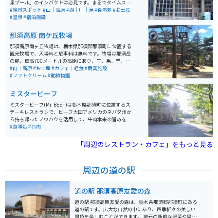
泉プール」のインパクトは必見です。まるでタイムスリ
ップしたかのような建物は、内部のレトロ感も半端な
#絶景スポット
#山｜高原
#湖｜川｜滝
#食事処
#お土産
し。「つげ義春の漫画に出てきそう」と表現したら、わ
#温泉
#宿泊施設
かるひとには伝わるかも？日帰り入浴・宿泊いずれも可
能です。
那須高原 南ケ丘牧場
那須高原南ヶ丘牧場は、栃木県那須郡那須町に位置する
観光牧場で、入場料と駐車料は無料です。牧場は那須岳
の麓、標高700メートルの高原にあり、牛、馬、羊、ロ
バなどの動物とのふれあいを楽しむことができます。昔
#山｜高原
#お土産
#カフェ｜軽食
#商業施設
からある牧場の姿を損なわないよう、できる限り自然の
#ソフトクリーム
#動植物園
ままの姿が残されています。 ここでは、日本で約200頭
の希少なガーンジィ牛の恵みで作る乳製品の販売やアイ
ミスタービーフ
スクリーム作り体験、おいしいグルメを楽しむことがで
きます。また、乗馬や「めぇ～めぇ～広場」と呼ばれる
ミスタービーフ(Mr. BEEF)は栃木県那須町に位置するス
エリアで動物と触れ合うことも可能です。さらに「お食
テーキレストランで、ビーフ大国アメリカのネバダ州か
事処 庄屋」や「ジンギスカンハウスサンガ」、「つむじ
ら持ち帰ったノウハウを活用して、牛肉本来の旨みを活
かふぇ」など、いくつかの食事処やカフェがあります。
かしたビーフメニューが堪能できます。レストランはア
#食事処
#お肉
特に、「ジンギスカンハウスサンガ」では、ヘルシーで
メリカ牛を中心に提供しており、その中でも特にサイズ
柔らかなラムジンギスカンが人気です。 営業時間は8:00
が150gの「ケネディー・カット」から1kgの「ビルゲイ
「周辺のレストラン・カフェ」をもっと見る
～17:30で、アクセスについては、東北自動車道那須IC
ツ・カット」まで個性的なメニューがありあります。お
から車で約15分、約11kmの距離にあります。入り口近
洒落で落ち着きあるレトロモダンアメリカの店内で、流
くにバイク専用駐車場もあります。
れるブルースとともに、ゆったりとした時間を過ごせる
周辺の道の駅
空間になっています。 営業時間はランチが11:30～15:0
0、ディナーが17:00～21:00です。休業日は毎週火曜日
と水曜日、そして1月中旬〜2月中旬までは冬季休業で
道の駅 那須高原友愛の森
す。
道の駅 那須高原友愛の森は、栃木県那須郡那須町にある
道の駅です。広大な自然の中にあり、四季折々の美しい
景色を楽しむことができます。 地元の新鮮な野菜や果物