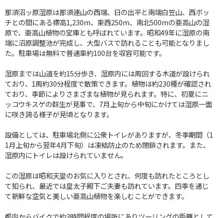
那須沼ッ原湿原は那須連山の西端、日の出平と南端白笠山、西ボッ
チとの間にある標高1,230m、東西250m、南北500mの亜高山の湿
原で、亜高山植物の宝庫とも呼ばれています。昭和49年に湿原の南
端に沼原調整池が完成し、大型バスで訪れることも可能となりまし
た。駐車場は無料で普通車約100台を収容可能です。
湿原までは山道を約15分歩き、湿原内には周回する木道が設けられ
ており、1周約30分程度で散策できます。植物は約230種が確認され
ており、季節によりさまざまな植物が見られます。特に、初夏にニ
ッコウキスゲの群生が見事で、7月上旬から中旬にかけては湿原一面
に咲き誇る様子が見頃となります。
設備としては、駐車場北側に公衆トイレがありますが、冬季期間（1
1月上旬から翌年4月下旬）は凍結防止のため閉鎖されます。また、
湿原内にトイレは設けられていません。
この湿原は昭和天皇のお気に入りとされ、何度も訪れたところとし
て知られ、最近では皇太子殿下ご夫妻も訪れています。四季を通じ
て新鮮な空気と美しい亜高山植物を楽しむことができます。
都内からバイクで約3時間程度の場所にありツーリングの距離として