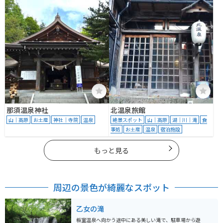
那須温泉神社
北温泉旅館
山｜高原
お土産
神社｜寺院
温泉
絶景スポット
山｜高原
湖｜川｜滝
食
事処
お土産
温泉
宿泊施設
もっと見る
周辺の景色が綺麗なスポット
乙女の滝
板室温泉へ向かう途中にある美しい滝で、駐車場から遊