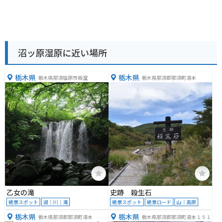
沼ッ原湿原に近い場所
栃木県
栃木県
栃木県那須塩原市板室
栃木県那須郡那須町湯本
乙女の滝
史跡 殺生石
絶景スポット
湖｜川｜滝
絶景スポット
絶景ロード
山｜高原
栃木県
栃木県
栃木県那須郡那須町湯本
栃木県那須郡那須町湯本１５１