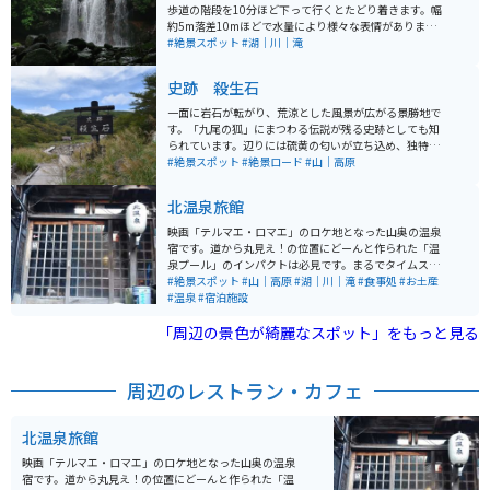
歩道の階段を10分ほど下って行くとたどり着きます。幅
約5m落差10mほどで水量により様々な表情があります。
滝からの流れと森の木々も美しく、清々しい空気とミス
#絶景スポット
#湖｜川｜滝
トシャワーで水量の多い夏場はリフレッシュに最適な場
所です。
史跡 殺生石
一面に岩石が転がり、荒涼とした風景が広がる景勝地で
す。「九尾の狐」にまつわる伝説が残る史跡としても知
られています。辺りには硫黄の匂いが立ち込め、独特の
雰囲気を醸し出しています。 整備された遊歩道は那須高
#絶景スポット
#絶景ロード
#山｜高原
原展望台まで続き、那須湯本温泉からもほど近くの場所
にあるので、温泉街に泊まる方の立ち寄りスポットとな
北温泉旅館
っています。
映画「テルマエ・ロマエ」のロケ地となった山奥の温泉
宿です。道から丸見え！の位置にどーんと作られた「温
泉プール」のインパクトは必見です。まるでタイムスリ
ップしたかのような建物は、内部のレトロ感も半端な
#絶景スポット
#山｜高原
#湖｜川｜滝
#食事処
#お土産
し。「つげ義春の漫画に出てきそう」と表現したら、わ
#温泉
#宿泊施設
かるひとには伝わるかも？日帰り入浴・宿泊いずれも可
「周辺の景色が綺麗なスポット」をもっと見る
能です。
周辺のレストラン・カフェ
北温泉旅館
映画「テルマエ・ロマエ」のロケ地となった山奥の温泉
宿です。道から丸見え！の位置にどーんと作られた「温