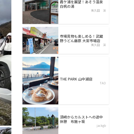
霞ケ浦を展望！あそう温泉
白帆の湯
美久田 渓
市場見物も楽しめる！武蔵
野うどん藤原 大宮市場店
美久田 渓
THE PARK 山中湖店
TAO
須崎からカルストへの途中
休憩 布施ヶ坂
jackgb