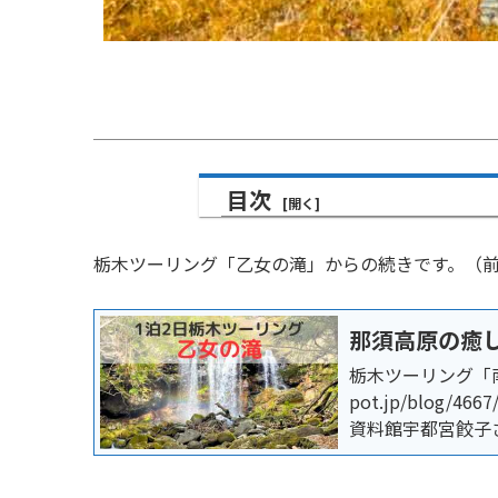
目次
栃木ツーリング「乙女の滝」からの続きです。（
那須高原の癒
栃木ツーリング「南
pot.jp/blo
資料館宇都宮餃子
スタービーフ