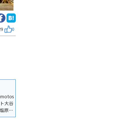
29
0
otos
ート大谷
塩原ミ