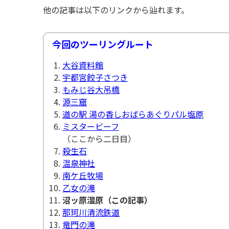
他の記事は以下のリンクから辿れます。
今回のツーリングルート
大谷資料館
宇都宮餃子さつき
もみじ谷大吊橋
源三窟
道の駅 湯の香しおばらあぐりパル塩原
ミスタービーフ
（ここから二日目）
殺生石
温泉神社
南ケ丘牧場
乙女の滝
沼ッ原湿原（この記事）
那珂川清流鉄道
竜門の滝