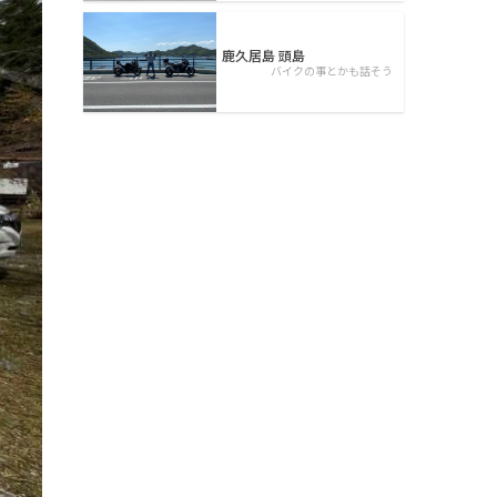
鹿久居島 頭島
バイクの事とかも話そう