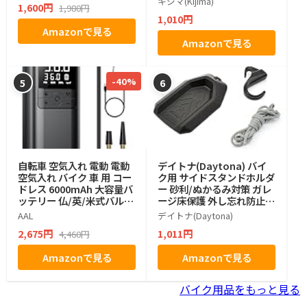
キジマ(Kijima)
1,600円
1,980円
プ用 ガンメタ P00033
1,010円
Amazonで見る
Amazonで見る
-40%
5
6
自転車 空気入れ 電動 電動
デイトナ(Daytona) バイ
空気入れ バイク 車 用 コー
ク用 サイドスタンドホルダ
ドレス 6000mAh 大容量バ
ー 砂利/ぬかるみ対策 ガレ
ッテリー 仏/英/米式バルブ
ージ床保護 外し忘れ防止ひ
対応 自動停止 低騒音 エア
も フック付属 96485
AAL
デイトナ(Daytona)
ポンプ
2,675円
1,011円
4,460円
Amazonで見る
Amazonで見る
バイク用品をもっと見る