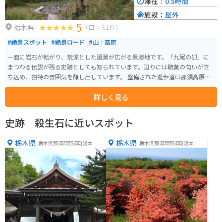
滞在：
0.5時間
施設：
屋外
5
栃木県
（口コミ1件）
#絶景スポット
#絶景ロード
#山｜高原
一面に岩石が転がり、荒涼とした風景が広がる景勝地です。「九尾の狐」に
まつわる伝説が残る史跡としても知られています。辺りには硫黄の匂いが立
ち込め、独特の雰囲気を醸し出しています。 整備された遊歩道は那須高原展
望台まで続き、那須湯本温泉からもほど近くの場所にあるので、温泉街に泊
詳しく見る
まる方の立ち寄りスポットとなっています。
史跡 殺生石に近いスポット
栃木県
栃木県
栃木県那須郡那須町湯本
栃木県那須郡那須町湯本