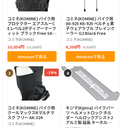
コミネ(KOMINE) バイク用
コミネ(KOMINE) バイク用
プロテクター エアスルーC
00-925 KK-925 ペルチェ素
Eレベル2ボディアーマーフ
子ウェアラブル ブレインク
ィット ブラック Free SK-8
ーラー G2 Black Free
28 12998 プロテクター CE
コミネ(KOMINE)
コミネ(KOMINE)
規格レベル2
10,054円
6,300円
13,200円
6,930円
Amazonで見る
Amazonで見る
-19%
3
4
コミネ(KOMINE) バイク用
キジマ(Kijima) バイクパー
クールマックスRマルチマ
ツ ヘルメットロック ホル
スク フリー AK-324
ダー ヘルロックアシスト2
アルミ製 延長 キーホルダ
コミネ(KOMINE)
ー ラチェットチンストラッ