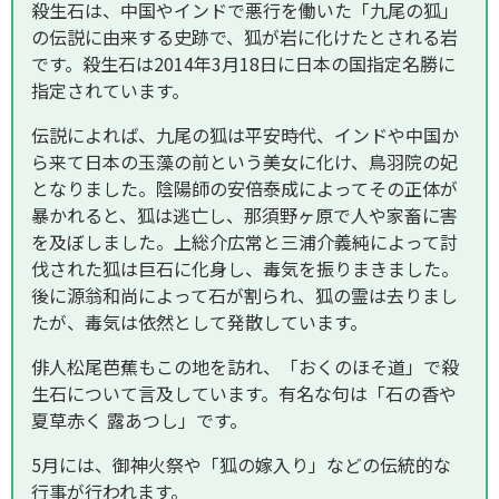
殺生石は、中国やインドで悪行を働いた「九尾の狐」
の伝説に由来する史跡で、狐が岩に化けたとされる岩
です。殺生石は2014年3月18日に日本の国指定名勝に
指定されています。
伝説によれば、九尾の狐は平安時代、インドや中国か
ら来て日本の玉藻の前という美女に化け、鳥羽院の妃
となりました。陰陽師の安倍泰成によってその正体が
暴かれると、狐は逃亡し、那須野ヶ原で人や家畜に害
を及ぼしました。上総介広常と三浦介義純によって討
伐された狐は巨石に化身し、毒気を振りまきました。
後に源翁和尚によって石が割られ、狐の霊は去りまし
たが、毒気は依然として発散しています。
俳人松尾芭蕉もこの地を訪れ、「おくのほそ道」で殺
生石について言及しています。有名な句は「石の香や
夏草赤く 露あつし」です。
5月には、御神火祭や「狐の嫁入り」などの伝統的な
行事が行われます。