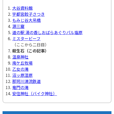
大谷資料館
宇都宮餃子さつき
もみじ谷大吊橋
源三窟
道の駅 湯の香しおばらあぐりパル塩原
ミスタービーフ
（ここから二日目）
殺生石（この記事）
温泉神社
南ケ丘牧場
乙女の滝
沼ッ原湿原
那珂川清流鉄道
竜門の滝
安住神社（バイク神社）