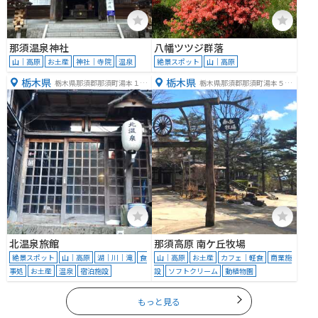
那須温泉神社
八幡ツツジ群落
山｜高原
お土産
神社｜寺院
温泉
絶景スポット
山｜高原
栃木県
栃木県
栃木県那須郡那須町湯本１５
栃木県那須郡那須町湯本５７
１
９
北温泉旅館
那須高原 南ケ丘牧場
絶景スポット
山｜高原
湖｜川｜滝
食
山｜高原
お土産
カフェ｜軽食
商業施
事処
お土産
温泉
宿泊施設
設
ソフトクリーム
動植物園
もっと見る