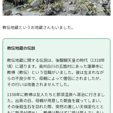
教伝地蔵というお地蔵さんもいました。
教伝地蔵の伝説
教伝地蔵に関する伝説は、後醍醐天皇の時代（1318年
頃）に遡ります。奥州白川の五箇村にあった蓮華寺に
教傅（教伝）という住職がいました。彼は生まれなが
らの不良少年で、母親によって僧侶にされましたが、
その行いは改善されませんでした。
1336年に教傅は友人たちと那須温泉へ湯治に行きまし
た。出発の日、母親が用意した朝食を蹴ってしまい、
その後殺生石を訪れた際、突然の激しい天候変化とと
もに熱湯が噴出し、教傅は動けずに焼け死んでしまい