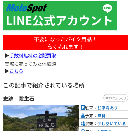
不要になったバイク用品！
高く売れます！
▶︎
手数料無料の宅配買取
実際に売ってみた体験談
▶︎
こちら
この記事で紹介されている場所
史跡 殺生石
お気に入り
駐車：
駐車場あり
予算：
無料
混雑：
少し空いている