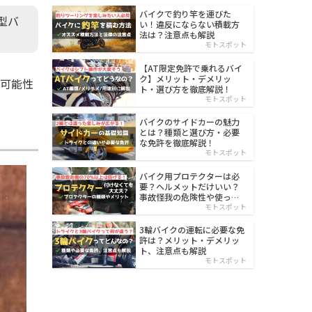
バイクで釣り竿を運びた
型バ
い！違反にならない積載方
法は？注意点も解説
モトスポット
【AT限定免許で乗れるバイ
ク】メリット・デメリッ
る可能性
ト・選び方を徹底解説！
モトスポット
バイクのサイドカーの魅力
とは？種類と選び方・必要
な免許を徹底解説！
モトスポット
バイク用プロテクターは必
要？ヘルメットだけいい？
事故怪我の危険性や使った
方がいい部位も解説
モトスポット
3輪バイクの運転に必要な免
許は？メリット・デメリッ
ト、注意点も解説
モトスポット