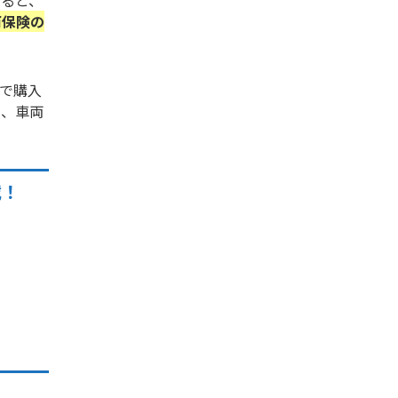
いると、
両保険の
で購入
に、車両
載！