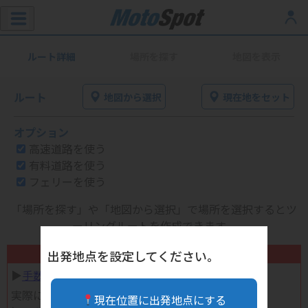
ルート詳細
場所を探す
地図を表示
ルート
地図から選択
現在地をセット
オプション
高速道路を使う
有料道路を使う
フェリーを使う
「場所を探す」や「地図から選択」で場所を選択するとツ
ーリングルートを作成できます。
不要になったバイク用品高く売れます！
出発地点を設定してください。
▶︎
手数料完全無料の自宅で売れる宅配買取
実際に売ってみた体験談
現在位置に出発地点にする