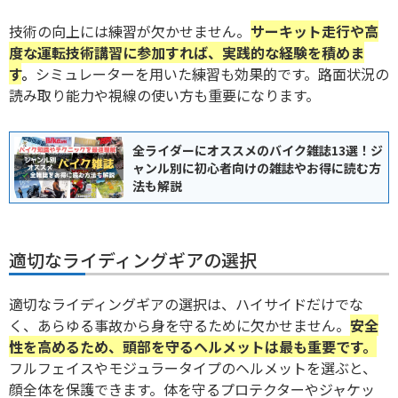
技術の向上には練習が欠かせません。
サーキット走行や高
度な運転技術講習に参加すれば、実践的な経験を積めま
す
。
シミュレーターを用いた練習も効果的です。路面状況の
読み取り能力や視線の使い方も重要になります。
全ライダーにオススメのバイク雑誌13選！ジ
ャンル別に初心者向けの雑誌やお得に読む方
法も解説
適切なライディングギアの選択
適切なライディングギアの選択は、ハイサイドだけでな
く、あらゆる事故から身を守るために欠かせません。
安全
性を高めるため、頭部を守るヘルメットは最も重要です。
フルフェイスやモジュラータイプのヘルメットを選ぶと、
顔全体を保護できます。体を守るプロテクターやジャケッ