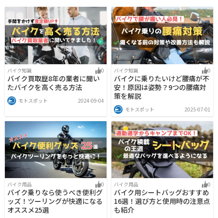
バイク知識
0
バイク知識
0
バイク買取歴8年の業者に聞い
バイクに乗りたいけど腰痛が不
たバイクを高く売る方法
安！原因は姿勢？9つの腰痛対
策を解説
モトスポット
2024-09-04
モトスポット
2025-07-01
バイク用品
0
バイク用品
0
バイク乗りなら使うべき便利グ
バイク用シートバッグおすすめ
ッズ！ツーリングが快適になる
16選！選び方と使用時の注意点
オススメ25選
も紹介