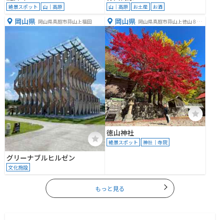
絶景スポット
山｜高原
山｜高原
お土産
お酒
岡山県
岡山県
岡山県真庭市蒜山上福田
岡山県真庭市蒜山上徳山８０
７
徳山神社
絶景スポット
神社｜寺院
グリーナブルヒルゼン
文化施設
もっと見る