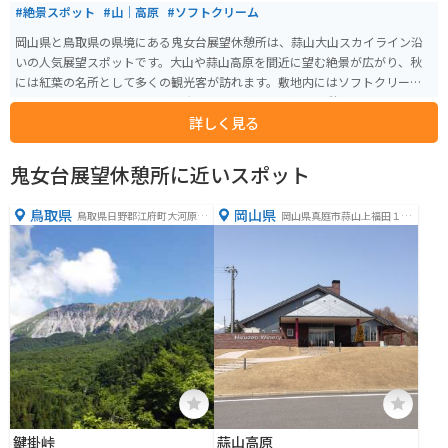
#絶景スポット
#山｜高原
#ソフトクリーム
岡山県と鳥取県の県境にある鬼女台展望休憩所は、蒜山大山スカイライン沿
いの人気展望スポットです。大山や蒜山高原を間近に望む絶景が広がり、秋
には紅葉の名所として多くの観光客が訪れます。敷地内にはソフトクリーム
などを販売する売店もあり、雄大な景色を眺めながらの休憩にぴったりで
詳しく見る
す。駐車場とトイレも完備されており、ドライブやツーリング途中の立ち寄
りスポットとしてもおすすめです。
鬼女台展望休憩所に近いスポット
鳥取県
岡山県
鳥取県日野郡江府町大河原１
岡山県真庭市蒜山上福田１２
５３１−２９
０５−１９７
鍵掛峠
蒜山高原