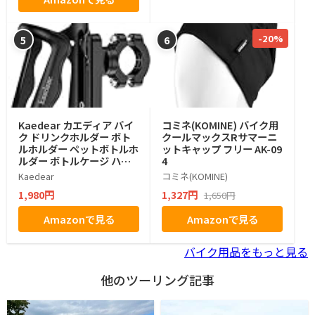
感キャップ
-20%
5
6
Kaedear カエディア バイ
コミネ(KOMINE) バイク用
ク ドリンクホルダー ボト
クールマックスRサマーニ
ルホルダー ペットボトルホ
ットキャップ フリー AK-09
ルダー ボトルケージ ハン
4
ドル バー KDR-M21 (ブラ
Kaedear
コミネ(KOMINE)
ック)
1,980円
1,327円
1,650円
Amazonで見る
Amazonで見る
バイク用品をもっと見る
他のツーリング記事