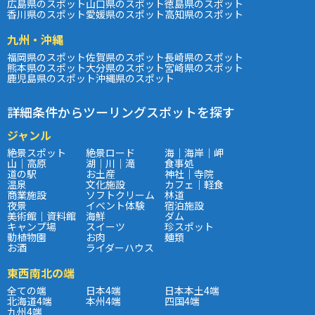
広島県のスポット
山口県のスポット
徳島県のスポット
香川県のスポット
愛媛県のスポット
高知県のスポット
九州・沖縄
福岡県のスポット
佐賀県のスポット
長崎県のスポット
熊本県のスポット
大分県のスポット
宮崎県のスポット
鹿児島県のスポット
沖縄県のスポット
詳細条件からツーリングスポットを探す
ジャンル
絶景スポット
絶景ロード
海｜海岸｜岬
山｜高原
湖｜川｜滝
食事処
道の駅
お土産
神社｜寺院
温泉
文化施設
カフェ｜軽食
商業施設
ソフトクリーム
林道
夜景
イベント体験
宿泊施設
美術館｜資料館
海鮮
ダム
キャンプ場
スイーツ
珍スポット
動植物園
お肉
麺類
お酒
ライダーハウス
東西南北の端
全ての端
日本4端
日本本土4端
北海道4端
本州4端
四国4端
九州4端