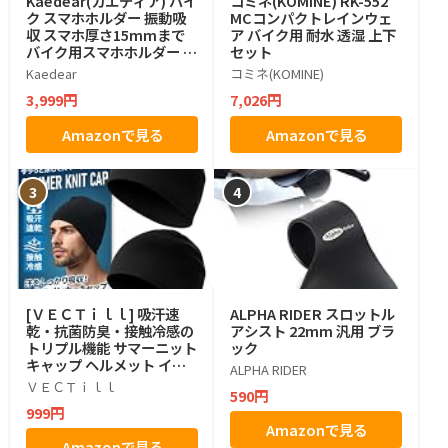
Kaedear(カエディア) バイ
コミネ(KOMINE) RK-552
ク スマホホルダー 振動吸
MCコンパクトレインウェ
収 スマホ厚さ15mmまで
ア バイク用 耐水 透湿 上下
バイク用スマホホルダー ハ
セット
ンドル KDR-M11CPJ-BK
Kaedear
コミネ(KOMINE)
3,999円
7,026円
Amazonで見る
Amazonで見る
3
4
[ＶＥＣＴｉｌｌ] 吸汗速
ALPHA RIDER スロットル
乾・抗菌防臭・接触冷感の
アシスト 22mm 汎用 ブラ
トリプル機能 サマーニット
ック
キャップ ヘルメット イン
ALPHA RIDER
ナー 2枚組 夏用 インナーキ
ＶＥＣＴｉｌｌ
590円
ャップ フリーサイズ バイ
999円
ク 通気性 防臭 抗菌 蒸れ防
Amazonで見る
止 冷感 サマーニット帽 冷
Amazonで見る