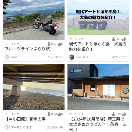
ツーリング
1632
0
現代アートと浮かぶ島！犬島の
ツーリング
1049
0
フルーツラインぶらり旅
魅力を紹介！
あい
2022-04-07
aoinu0115
2022-07-23
ツーリング
1856
0
ツーリング
1849
0
【＃小田原】御幸の浜
【2024年10月閉店】埼玉県で
本場さぬきうどん？！茶寮 三
アーモンドぽぽ
2022-02-20
日月