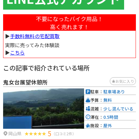
不要になったバイク用品！
高く売れます！
▶︎
手数料無料の宅配買取
実際に売ってみた体験談
▶︎
こちら
この記事で紹介されている場所
鬼女台展望休憩所
お気に入り
駐車：
駐車場あり
予算：
無料
混雑：
少し混んでいる
滞在：
0.5時間
施設：
屋外
5
岡山県
（口コミ2件）