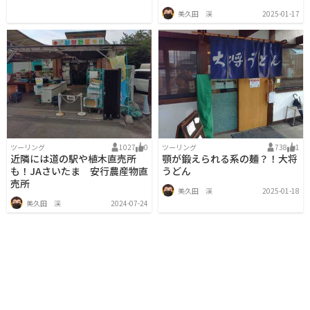
美久田 渓
2025-01-17
ツーリング
1027
0
ツーリング
738
1
近隣には道の駅や植木直売所
顎が鍛えられる系の麺？！大将
も！JAさいたま 安行農産物直
うどん
売所
美久田 渓
2025-01-18
美久田 渓
2024-07-24