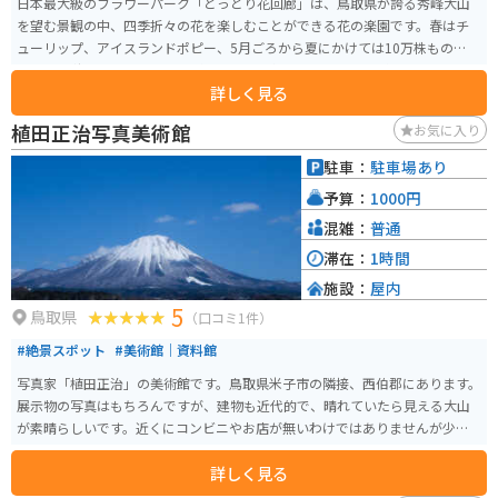
日本最大級のフラワーパーク「とっとり花回廊」は、鳥取県が誇る秀峰大山
を望む景観の中、四季折々の花を楽しむことができる花の楽園です。春はチ
ューリップ、アイスランドポピー、5月ごろから夏にかけては10万株ものゆり
やバラ、秋はコスモスやサルビア、そして冬にはサザンカ、ビオラ、パンジ
詳しく見る
ーなど四季の花が園内を覆いつくします。 総面積50ヘクタールの敷地内の中
央には、直径50ｍ、高さ21ｍのドーム型をしたガラス温室があり、ヤシの木
植田正治写真美術館
お気に入り
などの熱帯、亜熱帯の植物と、約1,000株のさまざまな種類の洋ランが1年中
咲き乱れています。
駐車：
駐車場あり
予算：
1000円
混雑：
普通
滞在：
1時間
施設：
屋内
5
鳥取県
（口コミ1件）
#絶景スポット
#美術館｜資料館
写真家「植田正治」の美術館です。鳥取県米子市の隣接、西伯郡にあります。
展示物の写真はもちろんですが、建物も近代的で、晴れていたら見える大山
が素晴らしいです。近くにコンビニやお店が無いわけではありませんが少な
めです。
詳しく見る