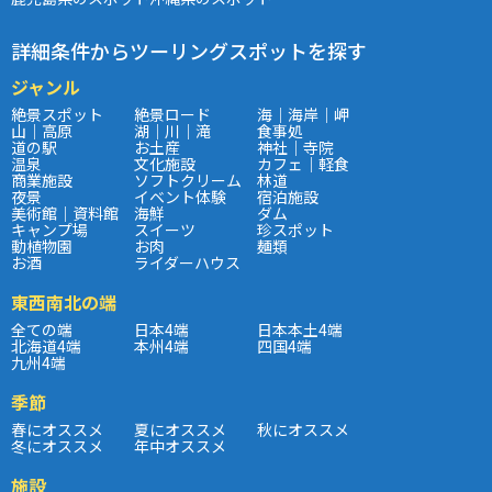
詳細条件からツーリングスポットを探す
ジャンル
絶景スポット
絶景ロード
海｜海岸｜岬
山｜高原
湖｜川｜滝
食事処
道の駅
お土産
神社｜寺院
温泉
文化施設
カフェ｜軽食
商業施設
ソフトクリーム
林道
夜景
イベント体験
宿泊施設
美術館｜資料館
海鮮
ダム
キャンプ場
スイーツ
珍スポット
動植物園
お肉
麺類
お酒
ライダーハウス
東西南北の端
全ての端
日本4端
日本本土4端
北海道4端
本州4端
四国4端
九州4端
季節
春にオススメ
夏にオススメ
秋にオススメ
冬にオススメ
年中オススメ
施設