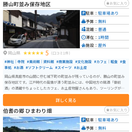
勝山町並み保存地区
お気に入り
駐車：
駐車場あり
予算：
無料
混雑：
普通
滞在：
1時間
施設：
屋外
5
岡山県
（口コミ1件）
#神社｜寺院
#美術館｜資料館
#商業施設
#文化施設
#カフェ｜軽食
#食
事処
#お酒
#ソフトクリーム
#スイーツ
#お土産
岡山県真庭市の山間に佇む城下町の町並みが残っているのが、勝山の町並み
保存地区です。江戸時代の風情が漂う町並みには、中国地方の銘酒「御前
酒」の酒蔵やちょっとしたカフェ、お土産物屋さんもあり、ツーリングがて
ら立ち寄るのにはいいスポットです。
詳しく見る
伯耆の郷 ひまわり畑
お気に入り
駐車：
駐車場あり
予算：
無料