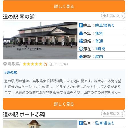
の協力で、恐竜や仏像、動物など、約2000体のフィギュアを展示されていま
詳しく見る
す。美少女フィギュアから、リアルな動物、人物フィギュア、ジオラマまで、
多彩な展示物があります。 無料駐車場が完備されており、大型観光バスでも
道の駅 琴の浦
お気に入り
利用可能です。営業時間は9:00～17:00（夏季は18:00まで）で、無休で運営
されています。円形劇場くらよしフィギュアミュージアムは、フィギュアコ
駐車：
駐車場あり
レクターやアニメファンにとってはもちろん、建築や歴史に興味がある人に
予算：
無料
とっても魅力的なスポットです。旧学校校舎を利用した施設として、地域の文
化遺産を活用しながら、新たな観光資源としての価値を生み出しています。
混雑：
普通
滞在：
1時間
施設：
屋内
5
鳥取県
（口コミ1件）
#道の駅
道の駅 琴の浦は、鳥取県東伯郡琴浦町にある道の駅です。雄大な日本海を望
む絶好のロケーションに位置し、ドライブの休憩スポットとして人気があり
ます。 地元産の新鮮な海産物を販売する直売所や、山陰の旬の食材を使った
料理が楽しめるレストランがあります。特に、ベニズワイガニや岩ガキなど
詳しく見る
の新鮮な魚介類は絶品です。また、鳥取県の名産品である二十世紀梨を使っ
たスイーツも人気があります。 バイクで訪れる場合、道の駅には広い駐車場
道の駅 ポート赤碕
お気に入り
が完備されているので安心です。日本海沿いの道路は景色が良く、ツーリン
グにも最適です。道の駅 琴の浦を起点に、周辺の観光スポットを巡るのもお
駐車：
駐車場あり
すすめです。例えば、車で約10分の距離にある「浦安神社」は、縁結びの神