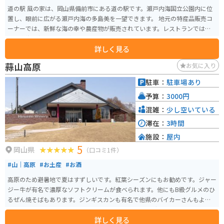
道の駅 風の家は、岡山県備前市にある道の駅です。瀬戸内海国立公園内に位
置し、眼前に広がる瀬戸内海の多島美を一望できます。 地元の特産品販売コ
ーナーでは、新鮮な海の幸や農産物が販売されています。レストランでは、
瀬戸内海の新鮮な魚介類を使った料理や、備前名物の「備前焼」を使った料
詳しく見る
理が楽しめます。 また、展望台からは、瀬戸内海の美しい景色を一望できま
す。バイクで訪れる場合は、道の駅から駐車場まで続く坂道が少し急なので
蒜山高原
お気に入り
注意が必要です。道の駅の周辺には、備前焼の窯元が集まる「備前焼伝統産
業会館」や、瀬戸内海の島々を巡る遊覧船乗り場など、観光スポットも充実
駐車：
駐車場あり
しているので、瀬戸内海観光の拠点としておすすめです。
予算：
3000円
混雑：
少し空いている
滞在：
3時間
施設：
屋内
5
岡山県
（口コミ1件）
#山｜高原
#お土産
#お酒
高原のため避暑地で夏はすずしいです。紅葉シーズンにもお勧めです。ジャー
ジー牛が有名で濃厚なソフトクリームが食べられます。他にもB級グルメのひ
るぜん焼そばもあります。ジンギスカンも有名で他県のバイカーさんもよく
見かけます。交通量もそれ程多くないため、ツーリングには最適です。
詳しく見る