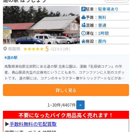
た断崖絶壁が続く「立神岩」や、約1kmに渡って続く桜並木が美しい「波子
海岸」など、観光スポットも点在しています。 地元の名産品としては、新鮮
駐車：
駐車場あり
な魚介類を使った「あご野焼き」や、島根県産のそば粉を使った「出雲そ
予算：
無料
ば」などがおすすめです。道の駅 あらエッサで、山陰の自然と食を満喫して
ください。
混雑：
普通
滞在：
1時間
施設：
屋内
5
鳥取県
（口コミ1件）
#道の駅
鳥取県東伯郡北栄町にある道の駅 北条公園は、漫画『名探偵コナン』の作
者、青山剛昌先生の出身地ということもあり、コナンファンに人気のスポッ
トです。 道の駅には、コナンのキャラクター像やトリックアートなどがあ
り、写真撮影を楽しむことができます。 また、隣接する青山剛昌ふるさと館
詳しく見る
では、原画やアニメの資料などが展示されており、コナンの世界観をより深
く知ることができます。 地元の特産品を販売するコーナーもあり、梨を使っ
たスイーツや、新鮮な野菜などが人気です。 バイクで訪れる場合は、道の駅
1~30件/4407件
>
に隣接する無料駐車場に駐車できます。 ツーリングの休憩場所としても最適
で、道の駅周辺には、自然豊かな公園や温泉施設などもあります。
不要になったバイク用品高く売れます！
▶︎
手数料無料の宅配買取