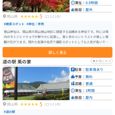
滞在：
0.5時間
施設：
屋外
5
岡山県
（口コミ1件）
#絶景スポット
#神社｜寺院
徳山神社は、岡山県の蒜山徳山地区に鎮座する由緒ある神社です。秋には境
内のモミジとイチョウが鮮やかに紅葉し、黄と赤のコントラストが美しい景
観が広がります。隠れた紅葉の名所で撮影スポットとしても人気が高いです。
歴史的には、牛頭天王として知られ、佐波良神社とも呼ばれていました。建
詳しく見る
立は888年と古く、明治時代に徳山神社と改称されました。その後、幾度かの
境内拡張と建物の改築を経て、今日に至っています。元々は林家の屋敷神や同
道の駅 風の家
お気に入り
族神として祀られていたとされ、毎年神楽が奉納されるなど、地域の宗教的
な行事にも重要な役割を果たしています。 アクセスは蒜山インター降りて、
駐車：
駐車場あり
車で10分ほどの場所にあります。駐車場は神社の隣にありますが台数は少な
予算：
無料
いです。
混雑：
普通
滞在：
1時間
施設：
屋内
5
岡山県
（口コミ1件）
#道の駅