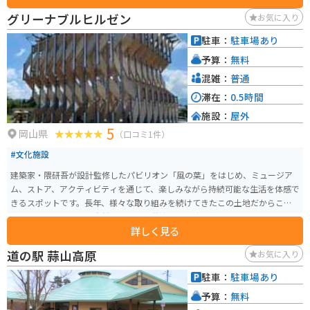
グリーナブルヒルゼン
お気に入り
駐車：
駐車場あり
予算：
無料
混雑：
普通
滞在：
0.5時間
施設：
屋外
5
岡山県
（口コミ1件）
#文化施設
建築家・隈研吾が設計監修したパビリオン「風の葉」をはじめ、ミュージア
ム、ストア、アクティビティを通じて、楽しみながら持続可能な生活を体感で
きるスポットです。長年、様々な取り組みを続けてきたこの土地だからこそ
伝えることのできる、自然と心地よく共生できる生き方を考えさせてくれる
詳しく見る
場所です。
道の駅 蒜山高原
お気に入り
駐車：
駐車場あり
予算：
無料