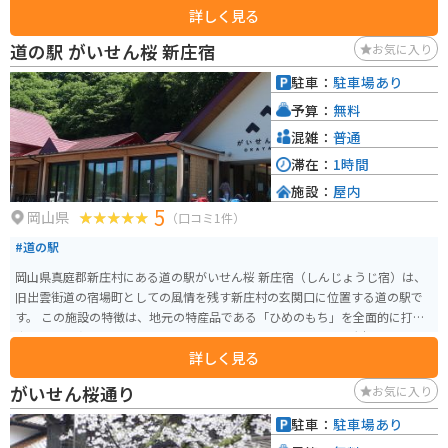
詳しく見る
が見事です。 駐車場やトイレはありますが、売店や自動販売機はないため事
前の準備が必要です。広くはありませんが、大山の雄大な姿を写真に収める
道の駅 がいせん桜 新庄宿
お気に入り
には絶好のスポットです。
駐車：
駐車場あり
予算：
無料
混雑：
普通
滞在：
1時間
施設：
屋内
5
岡山県
（口コミ1件）
#道の駅
岡山県真庭郡新庄村にある道の駅がいせん桜 新庄宿（しんじょうじ宿）は、
旧出雲街道の宿場町としての風情を残す新庄村の玄関口に位置する道の駅で
す。 この施設の特徴は、地元の特産品である「ひめのもち」を全面的に打ち
出している点です。売店では、ひめのもちを使用した切り餅や大福、あられ
詳しく見る
などが豊富に並んでおり、食堂ではお餅が入ったうどんや、村の特産品を活
かしたメニューを楽しむことができます。 また、道の駅のすぐそばには、施
がいせん桜通り
お気に入り
設名の由来にもなっている「がいせん桜通り」があります。明治39年に日露
戦争の勝利を記念して植えられた132本のソメイヨシノが、春には見事な桜並
駐車：
駐車場あり
木を作り、多くの観光客で賑わいます。 建物自体も宿場町の景観に配慮した