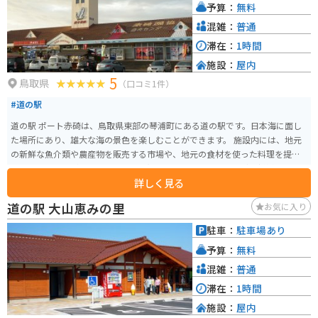
予算：
無料
様として知られており、多くの参拝客が訪れます。
混雑：
普通
滞在：
1時間
施設：
屋内
5
鳥取県
（口コミ1件）
#道の駅
道の駅 ポート赤碕は、鳥取県東部の琴浦町にある道の駅です。日本海に面し
た場所にあり、雄大な海の景色を楽しむことができます。 施設内には、地元
の新鮮な魚介類や農産物を販売する市場や、地元の食材を使った料理を提供
するレストランがあります。特に、紅ズワイガニや白イカなどの新鮮な seafo
詳しく見る
od は人気です。 バイクで訪れる場合、道の駅には広い駐車場が完備されてい
るので安心です。また、休憩スペースも充実しており、ツーリングの途中に
道の駅 大山恵みの里
お気に入り
立ち寄るのに最適な場所と言えるでしょう。周辺には、海岸線沿いを走る sce
nic なルートも多いので、バイクで touring を楽しむのもおすすめです。 道の
駐車：
駐車場あり
駅 ポート赤碕は、鳥取県の東部を観光する際の拠点としても最適な場所で
予算：
無料
す。周辺には、鳥取砂丘や浦富海岸など、観光スポットも多数あります。
混雑：
普通
滞在：
1時間
施設：
屋内