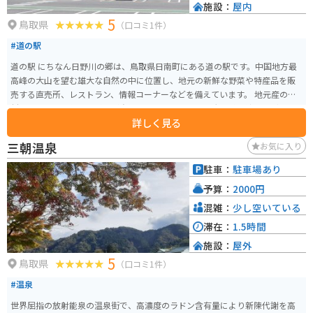
施設：
屋内
5
鳥取県
（口コミ1件）
#道の駅
道の駅 にちなん日野川の郷は、鳥取県日南町にある道の駅です。中国地方最
高峰の大山を望む雄大な自然の中に位置し、地元の新鮮な野菜や特産品を販
売する直売所、レストラン、情報コーナーなどを備えています。 地元産の食
材をふんだんに使った料理が自慢のレストランでは、大山鶏や猪肉など、こ
詳しく見る
こでしか味わえないグルメを堪能できます。また、売店には、地元で採れた
新鮮な野菜や果物、手作りのパンやジャムなどが並び、お土産探しにも最適
三朝温泉
お気に入り
です。 バイクで訪れる際は、道の駅から大山環状道路へアクセスしやすく、
ツーリングの拠点としてもおすすめです。道の駅の周辺には、キャンプ場や
駐車：
駐車場あり
温泉施設などもあり、自然を満喫しながらゆったりと過ごすことができま
予算：
2000円
す。道の駅 にちなん日野川の郷は、雄大な自然と地元の温かさに触れられ
る、魅力的なスポットです。
混雑：
少し空いている
滞在：
1.5時間
施設：
屋外
5
鳥取県
（口コミ1件）
#温泉
世界屈指の放射能泉の温泉街で、高濃度のラドン含有量により新陳代謝を高