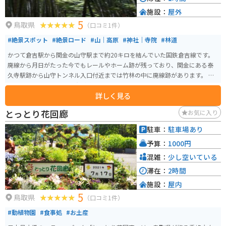
施設：
屋外
5
鳥取県
（口コミ1件）
#絶景スポット
#絶景ロード
#山｜高原
#神社｜寺院
#林道
かつて倉吉駅から関金の山守駅まで約20キロを結んでいた国鉄倉吉線です。
廃線から月日がたった今でもレールやホーム跡が残っており、関金にある泰
久寺駅跡から山守トンネル入口付近までは竹林の中に廃線跡があります。 晴
れた日には木々の間から光が差し込み、まるでジブリの世界に入ったかのよ
詳しく見る
うな体験ができます。泰久寺駅跡前まで車やバイクで行くことは可能です
が、駐車することはできないため、車で訪れる際は、旧国鉄倉吉線跡観光案
とっとり花回廊
お気に入り
内所にある臨時駐車場に駐車することになります。
駐車：
駐車場あり
予算：
1000円
混雑：
少し空いている
滞在：
2時間
施設：
屋内
5
鳥取県
（口コミ1件）
#動植物園
#食事処
#お土産