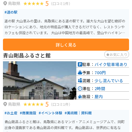
5
鳥取県
（口コミ1件）
#道の駅
道の駅 大山恵みの里は、鳥取県にある道の駅です。雄大な大山を望む絶好の
ロケーションにあり、地元の特産品が購入できるだけでなく、レストランや
カフェも併設されています。 大山は中国地方の最高峰で、登山やハイキング
のメッカとして知られています。道の駅 大山恵みの里は、これらのアクティ
詳しく見る
ビティの拠点としても最適です。バイクで訪れる場合、道の駅には広い駐車
場が完備されているので安心です。大山周辺はワインディングロードも多い
青山剛昌ふるさと館
お気に入り
ため、ツーリングにもおすすめです。 地元の名産品としては、大山乳業の白
バラ牛乳を使ったソフトクリームやチーズ、大山そばなどが人気です。道の
駐車：
バイク駐車場あり
駅で購入できるほか、併設のレストランでも味わうことができます。また、
予算：
700円
大山周辺は温泉地としても知られており、道の駅から少し足を延ばせば、日
帰り入浴可能な温泉施設も数多くあります。
混雑：
少し混んでいる
滞在：
2時間
施設：
屋内
5
鳥取県
（口コミ1件）
#お土産
#商業施設
#イベント体験
#美術館｜資料館
青山剛昌ふるさと館は、鳥取県にあるマンガ・アニメミュージアムで、同町
出身の漫画家である青山剛昌の資料館です。青山剛昌は、世界的に有名な