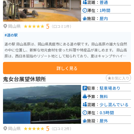
混雑：
普通
滞在：
1時間
施設：
屋内
5
岡山県
（口コミ1件）
#道の駅
道の駅 蒜山高原は、岡山県真庭市にある道の駅です。蒜山高原の雄大な自然
の中に位置し、新鮮な地元食材を使った料理や特産品が楽しめます。 蒜山高
原は、西日本屈指のリゾート地として知られており、夏はキャンプやハイキ
ング、冬はスキーやスノーボードなど、一年を通して楽しむことができます。
詳しく見る
周辺には、蒜山酪農農業協同組合や蒜山ハーブガーデンなど、観光スポット
も充実しています。 バイクで訪れる場合、道の駅 蒜山高原はツーリングの休
鬼女台展望休憩所
お気に入り
憩場所としても最適です。蒜山高原は、ワインディングロードが続くことか
ら、多くのライダーに人気があります。周辺には、展望台や景勝地も多く、
駐車：
駐車場あり
ツーリングの目的地としてもおすすめです。道の駅では、蒜山高原の特産品
予算：
無料
であるジャージー牛乳を使ったソフトクリームやヨーグルト、蒜山焼そばな
どが人気です。
混雑：
少し混んでいる
滞在：
0.5時間
施設：
屋外
5
岡山県
（口コミ2件）