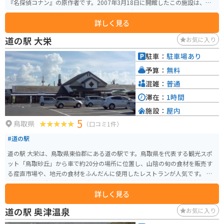
『名探偵コナン』の原作者です。2007年3月18日に開館したこの施設は、青
山剛昌の作品世界を深く知ることができる場所として、多くのファンに愛さ
詳しく見る
れています。 青山剛昌ふるさと館では、『名探偵コナン』をはじめとする青
山剛昌の作品に関する原画や資料が展示されており、創作活動の軌跡をたど
道の駅 大栄
お気に入り
ることができます。イベントも多々開催されており。いつ行っても楽します。
ここ限定のグッズも販売されており、 名探偵コナンが好きな人にはたまらな
駐車：
駐車場あり
いスポットです 施設は道の駅大栄に隣接しており、アクセスも便利です。営
予算：
無料
業時間は9:30から17:30までで、年中無休で運営されています。入館料は大人
700円、中学生・高校生500円です。
混雑：
普通
滞在：
1時間
施設：
屋内
5
鳥取県
（口コミ1件）
#道の駅
道の駅 大栄は、鳥取県東伯郡にある道の駅です。鳥取県を代表する観光スポ
ット「鳥取砂丘」から車で約20分の場所に位置し、山陰の旬の食材を販売す
る産直市場や、地元の食材をふんだんに使用したレストランが人気です。 バ
イクで訪れる際は、駐車場も広々としているため安心です。鳥取砂丘方面へ
詳しく見る
のアクセスも良好なので、ツーリングの休憩スポットとしても最適です。 地
元の特産品である二十世紀梨を使ったソフトクリームやジュースは、道の駅
道の駅 奥津温泉
お気に入り
大栄の名物として人気があります。 また、隣接する「ふれあい会館」では、
地元の伝統工芸品や民芸品の展示、販売も行なっており、鳥取県の文化に触