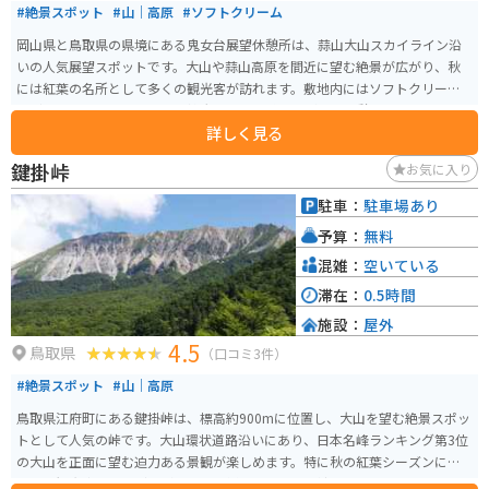
#絶景スポット
#山｜高原
#ソフトクリーム
岡山県と鳥取県の県境にある鬼女台展望休憩所は、蒜山大山スカイライン沿
いの人気展望スポットです。大山や蒜山高原を間近に望む絶景が広がり、秋
には紅葉の名所として多くの観光客が訪れます。敷地内にはソフトクリーム
などを販売する売店もあり、雄大な景色を眺めながらの休憩にぴったりで
詳しく見る
す。駐車場とトイレも完備されており、ドライブやツーリング途中の立ち寄
りスポットとしてもおすすめです。
鍵掛峠
お気に入り
駐車：
駐車場あり
予算：
無料
混雑：
空いている
滞在：
0.5時間
施設：
屋外
4.5
鳥取県
（口コミ3件）
#絶景スポット
#山｜高原
鳥取県江府町にある鍵掛峠は、標高約900mに位置し、大山を望む絶景スポッ
トとして人気の峠です。大山環状道路沿いにあり、日本名峰ランキング第3位
の大山を正面に望む迫力ある景観が楽しめます。特に秋の紅葉シーズンには
多くの観光客やライダーが訪れ、色鮮やかな山々と澄んだ空のコントラスト