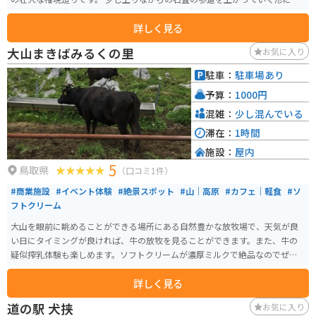
り、最後には階段が待っています。この石畳は自然石を敷き詰めており、長
詳しく見る
さ約700mで日本一です。
大山まきばみるくの里
お気に入り
駐車：
駐車場あり
予算：
1000円
混雑：
少し混んでいる
滞在：
1時間
施設：
屋内
5
鳥取県
（口コミ1件）
#商業施設
#イベント体験
#絶景スポット
#山｜高原
#カフェ｜軽食
#ソ
フトクリーム
大山を眼前に眺めることができる場所にある自然豊かな放牧場で、天気が良
い日にタイミングが良ければ、牛の放牧を見ることができます。また、牛の
疑似搾乳体験も楽しめます。ソフトクリームが濃厚ミルクで絶品なのでぜひ
食べてください。
詳しく見る
道の駅 犬挟
お気に入り