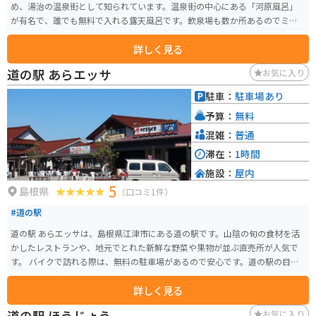
め、湯治の温泉街として知られています。温泉街の中心にある「河原風呂」
が有名で、誰でも無料で入れる露天風呂です。飲泉場も数か所あるのでミネ
ラル豊富な温泉水を飲んで健康促進が期待できます。雰囲気の良い温泉街に
詳しく見る
は多くの旅館があるので、自分に合った宿を探すこともできます。
道の駅 あらエッサ
お気に入り
駐車：
駐車場あり
予算：
無料
混雑：
普通
滞在：
1時間
施設：
屋内
5
島根県
（口コミ1件）
#道の駅
道の駅 あらエッサは、島根県江津市にある道の駅です。山陰の旬の食材を活
かしたレストランや、地元でとれた新鮮な野菜や果物が並ぶ直売所が人気で
す。 バイクで訪れる際は、無料の駐車場があるので安心です。道の駅の目の
前には、日本海を望むことができる絶景スポット「あらエッサ海岸」が広が
詳しく見る
っています。夏には海水浴を楽しむこともでき、ツーリングで疲れた体を癒す
のにも最適です。 また、道の駅 あらエッサ周辺には、波の浸食によってでき
道の駅 ほうじょう
お気に入り