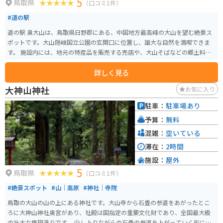
5
鳥取県
（口コミ1件）
#道の駅
道の駅 奥大山は、鳥取県日野郡にある、中国地方最高峰の大山を望む絶景ス
ポットです。大山隠岐国立公園の玄関口に位置し、雄大な自然を満喫できま
す。 施設内には、地元の特産品を販売する売店や、大山そばなどの郷土料理
が味わえるレストランがあります。売店では、大山牧場の牛乳を使ったソフ
詳しく見る
トクリームやチーズ、地元産の野菜などが人気です。 バイクで訪れる場合、
道の駅 奥大山は、ツーリングの休憩場所として最適です。駐車場も広く、景
大神山神社
お気に入り
色を眺めながらゆっくりと休めます。大山環状道路は、ワインディングロー
ドとしても人気があり、多くのライダーが訪れます。周辺には、大山寺や鍵
駐車：
駐車場あり
掛峠など、観光スポットも点在しており、ツーリングの拠点としてもおすす
予算：
無料
めです。 奥大山の豊かな自然の中で、雄大な景色と新鮮な空気を満喫してく
ださい。
混雑：
空いている
滞在：
2時間
施設：
屋外
5
鳥取県
（口コミ1件）
#絶景スポット
#山｜高原
#神社｜寺院
鳥取の大山の山の上にある神社です。大山寺から石畳の参道をあがったとこ
ろに大神山神社奥宮があり、社殿は国指定の重要文化財であり、全国最大級
の壮大な権現造りです。 少し上りながらの石畳の参道を上がっていく形にな