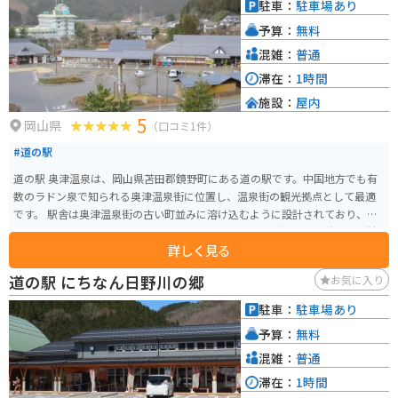
駐車：
駐車場あり
れることもできます。
予算：
無料
混雑：
普通
滞在：
1時間
施設：
屋内
5
岡山県
（口コミ1件）
#道の駅
道の駅 奥津温泉は、岡山県苫田郡鏡野町にある道の駅です。中国地方でも有
数のラドン泉で知られる奥津温泉街に位置し、温泉街の観光拠点として最適
です。 駅舎は奥津温泉街の古い町並みに溶け込むように設計されており、地
元産の野菜や特産品を販売する物産コーナー、食事処、観光案内所などが併
詳しく見る
設されています。奥津温泉の源泉かけ流しの足湯もあり、無料で利用できま
す。 バイクで訪れる場合、道の駅に隣接する場所にバイクスタンドと屋根付
道の駅 にちなん日野川の郷
お気に入り
きの駐輪場が用意されているので安心です。奥津温泉街は石畳の道が多く、
バイクの乗り入れに注意が必要です。 奥津温泉は、美作三湯の一つに数えら
駐車：
駐車場あり
れる名湯です。湯冷めしにくいのが特徴で、飲泉もできます。周辺には温泉宿
予算：
無料
が軒を連ねており、日帰り入浴可能な施設も多いです。温泉街には、国の重
要伝統的建造物群保存地区に選定されているエリアもあり、散策も楽しめま
混雑：
普通
す。名産品としては、作州絣や木杓子などが知られています。
滞在：
1時間