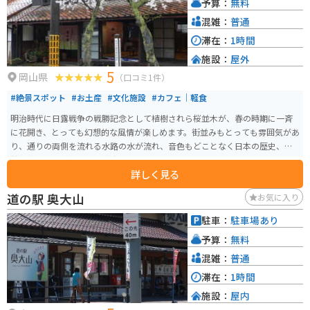
予算：
無料
和風の造りとなっており、新庄村の豊かな自然や歴史を感じながら休憩でき
るスポットです。
混雑：
普通
滞在：
1時間
施設：
屋外
5
岡山県
（口コミ1件）
#絶景スポット
#お土産
#文化施設
#カフェ｜軽食
明治時代に日露戦争の戦勝記念として植樹されら桜並木が、春の時期に一斉
に花開き、とっても幻想的な風情が楽しめます。街並みもとっても雰囲気があ
り、通りの両側を流れる水路の水が流れ、音色もどことなく日本の歴史、自
然の優しさを感じることが出来ます。
詳しく見る
道の駅 奥大山
お気に入り
駐車：
駐車場あり
予算：
無料
混雑：
普通
滞在：
1時間
施設：
屋内