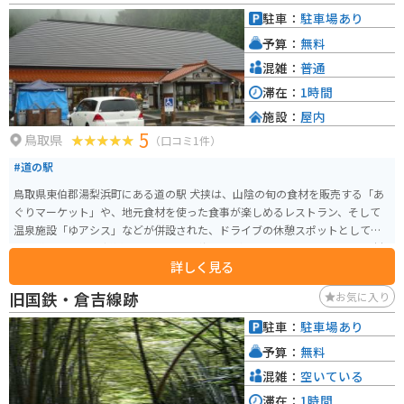
駐車：
駐車場あり
予算：
無料
混雑：
普通
滞在：
1時間
施設：
屋内
5
鳥取県
（口コミ1件）
#道の駅
鳥取県東伯郡湯梨浜町にある道の駅 犬挟は、山陰の旬の食材を販売する「あ
ぐりマーケット」や、地元食材を使った食事が楽しめるレストラン、そして
温泉施設「ゆアシス」などが併設された、ドライブの休憩スポットとして最
適な道の駅です。 新鮮な野菜や果物、海産物が手に入るほか、地元産の食材
詳しく見る
を使ったパン屋さんも人気です。レストランでは、地元産の猪肉を使った猪
肉そばや、大山鶏を使用した親子丼などが人気メニューです。また、温泉施
旧国鉄・倉吉線跡
お気に入り
設「ゆアシス」には、露天風呂やサウナ、岩盤浴などがあり、ドライブの疲
れをゆっくりと癒やすことができます。 バイクで訪れる場合、道の駅には
駐車：
駐車場あり
広々とした駐車場が完備されているので安心です。鳥取県は、日本海沿岸を
予算：
無料
走る気持ちの良いルートや、山間部を走るワインディングロードなど、バイ
クツーリングに最適な道がたくさんあります。道の駅 犬挟を拠点に、鳥取県
混雑：
空いている
の自然を満喫するツーリングを楽しんでみてはいかがでしょうか。
滞在：
1時間