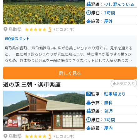
混雑：
少し混んでいる
滞在：
1時間
施設：
屋外
5
鳥取県
（口コミ1件）
#絶景スポット
鳥取県伯耆町、JR伯備線沿いに広がる美しいひまわり畑です。見頃を迎える
と、一面に咲き誇るひまわりが青空に映えます。特に電車が畑のすぐ横を走
るため、ひまわりと列車を一緒に撮影できるスポットとして人気がありま
す。満開のひまわりが作り出す風景は圧巻です。また、散策路も整備されてい
詳しく見る
るため、ひまわり畑の中を歩きながら堪能できます。また、すぐ横にはパン
屋さんもありパンを美味しく食べながらひまわり鑑賞もできます。
道の駅 三朝・楽市楽座
お気に入り
駐車：
駐車場あり
予算：
無料
混雑：
普通
滞在：
1時間
施設：
屋内
5
鳥取県
（口コミ1件）