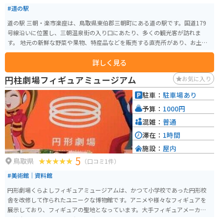
#道の駅
道の駅 三朝・楽市楽座は、鳥取県東伯郡三朝町にある道の駅です。国道179
号線沿いに位置し、三朝温泉街の入り口にあたり、多くの観光客が訪れま
す。 地元の新鮮な野菜や果物、特産品などを販売する直売所があり、お土産
探しにも最適です。三朝温泉の温泉卵や、地元産の猪肉を使った猪肉まん、
詳しく見る
そして鳥取県の名産品である二十世紀梨を使ったジュースやお菓子など、魅
力的な商品が豊富です。食事処では、地元食材を使ったそばやうどん、ラー
円柱劇場フィギュアミュージアム
お気に入り
メンなどが楽しめます。 バイクで訪れる場合は、道の駅に隣接する無料駐車
場に駐車できます。ツーリング途中の休憩場所としても最適です。三朝温泉街
駐車：
駐車場あり
もすぐ近くにあるので、温泉を楽しむのも良いでしょう。周辺には、三徳山
予算：
1000円
三佛寺投入堂や、河原露天風呂など、観光スポットも点在しています。
混雑：
普通
滞在：
1時間
施設：
屋内
5
鳥取県
（口コミ1件）
#美術館｜資料館
円形劇場くらよしフィギュアミュージアムは、かつて小学校であった円形校
舎を改修して作られたユニークな博物館です。アニメや様々なフィギュアを
展示しており、フィギュアの聖地となっています。大手フィギュアメーカー