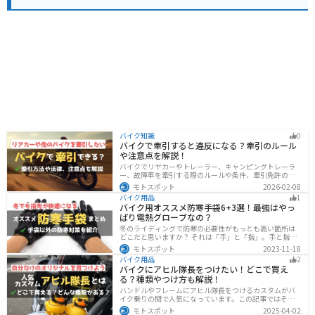
バイク知識
0
バイクで牽引すると違反になる？牽引のルール
や注意点を解説！
バイクでリヤカーやトレーラー、キャンピングトレーラ
ー、故障車を牽引する際のルールや条件、牽引免許の有
無、速度制限、必要な装備をわかりやすく解説。メリッ
モトスポット
2026-02-08
ト・デメリットや注意点も紹介し、安全にバイクの積載
バイク用品
1
力をアップする方法をまとめました。
バイク用オススメ防寒手袋6+3選！最強はやっ
ぱり電熱グローブなの？
冬のライディングで防寒の必要性がもっとも高い箇所は
どこだと思いますか？ それは「手」と「指」。手と指が
冷えてしまうと、防寒ジャケットをいくら着込んでも寒
モトスポット
2023-11-18
さから逃れることはできません。そんな防寒の要となる
バイク用品
2
オススメ防寒手袋を紹介します。
バイクにアヒル隊長をつけたい！どこで買え
る？種類やつけ方も解説！
ハンドルやフレームにアヒル隊長をつけるカスタムがバ
イク乗りの間で人気になっています。この記事ではそん
なアヒル隊長について、どこで買えるのかどんな種類が
モトスポット
2025-04-02