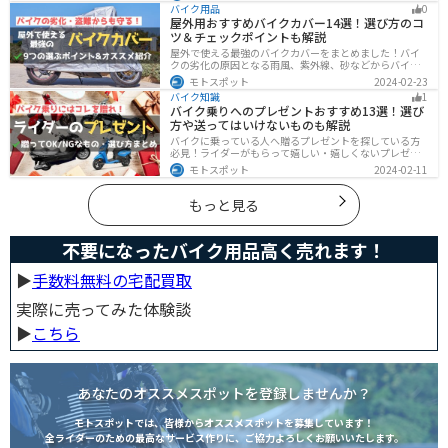
あるのか、バイクに付ける際の注意点などまとめまし
バイク用品
0
た。アヒル隊長でオリジナルカスタムをしたい人は参考
屋外用おすすめバイクカバー14選！選び方のコ
にしてください。
ツ＆チェックポイントも解説
屋外で使える最強のバイクカバーをまとめました！バイ
クの劣化の原因となる雨風、紫外線、砂などからバイク
を守ることはもちろん、盗難やいたずら対策にもなりま
モトスポット
2024-02-23
す。バイクカバーの選び方からオススメまでまとめまし
バイク知識
1
たので、カバーを探している人はぜひ参考にしてくださ
バイク乗りへのプレゼントおすすめ13選！選び
い。
方や送ってはいけないものも解説
バイクに乗っている人へ贈るプレゼントを探している方
必見！ライダーがもらって嬉しい・嬉しくないプレゼン
トをまとめました。選び方やオススメのプレゼントも紹
モトスポット
2024-02-11
介していますので、プレゼント選びの参考にしてくださ
い。
もっと見る
不要になったバイク用品高く売れます！
▶︎
手数料無料の宅配買取
実際に売ってみた体験談
▶︎
こちら
あなたのオススメスポットを登録しませんか？
モトスポットでは、皆様からオススメスポットを募集しています！
全ライダーのための最高なサービス作りに、ご協力よろしくお願いいたします。