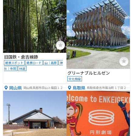
旧国鉄・倉吉線跡
絶景スポット
絶景ロード
山｜高原
神
社｜寺院
林道
グリーナブルヒルゼン
文化施設
岡山県
鳥取県
岡山県真庭市蒜山上福田１２０
鳥取県倉吉市鍛冶町１丁目２９
５−１９７
７１−２