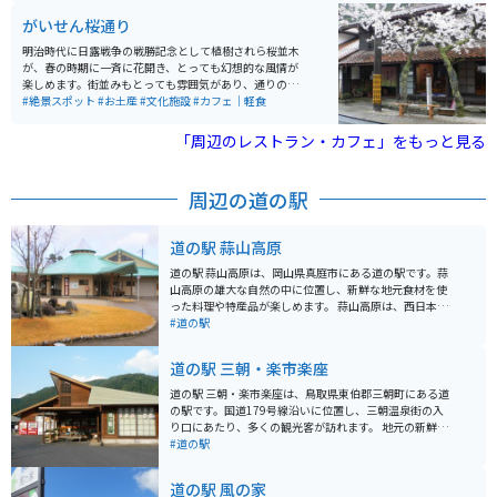
がいせん桜通り
明治時代に日露戦争の戦勝記念として植樹されら桜並木
が、春の時期に一斉に花開き、とっても幻想的な風情が
楽しめます。街並みもとっても雰囲気があり、通りの両
側を流れる水路の水が流れ、音色もどことなく日本の歴
#絶景スポット
#お土産
#文化施設
#カフェ｜軽食
史、自然の優しさを感じることが出来ます。
「周辺のレストラン・カフェ」をもっと見る
周辺の道の駅
道の駅 蒜山高原
道の駅 蒜山高原は、岡山県真庭市にある道の駅です。蒜
山高原の雄大な自然の中に位置し、新鮮な地元食材を使
った料理や特産品が楽しめます。 蒜山高原は、西日本屈
指のリゾート地として知られており、夏はキャンプやハ
#道の駅
イキング、冬はスキーやスノーボードなど、一年を通し
て楽しむことができます。周辺には、蒜山酪農農業協同
道の駅 三朝・楽市楽座
組合や蒜山ハーブガーデンなど、観光スポットも充実し
ています。 バイクで訪れる場合、道の駅 蒜山高原はツー
道の駅 三朝・楽市楽座は、鳥取県東伯郡三朝町にある道
リングの休憩場所としても最適です。蒜山高原は、ワイ
の駅です。国道179号線沿いに位置し、三朝温泉街の入
ンディングロードが続くことから、多くのライダーに人
り口にあたり、多くの観光客が訪れます。 地元の新鮮な
気があります。周辺には、展望台や景勝地も多く、ツー
野菜や果物、特産品などを販売する直売所があり、お土
#道の駅
リングの目的地としてもおすすめです。道の駅では、蒜
産探しにも最適です。三朝温泉の温泉卵や、地元産の猪
山高原の特産品であるジャージー牛乳を使ったソフトク
肉を使った猪肉まん、そして鳥取県の名産品である二十
道の駅 風の家
リームやヨーグルト、蒜山焼そばなどが人気です。
世紀梨を使ったジュースやお菓子など、魅力的な商品が