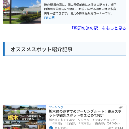
豊富です。食事処では、地元食材を使ったそばやうど
道の駅 風の家は、岡山県備前市にある道の駅です。瀬戸
ん、ラーメンなどが楽しめます。 バイクで訪れる場合
内海国立公園内に位置し、眼前に広がる瀬戸内海の多島
は、道の駅に隣接する無料駐車場に駐車できます。ツー
美を一望できます。 地元の特産品販売コーナーでは、新
リング途中の休憩場所としても最適です。三朝温泉街も
鮮な海の幸や農産物が販売されています。レストランで
#道の駅
すぐ近くにあるので、温泉を楽しむのも良いでしょう。
は、瀬戸内海の新鮮な魚介類を使った料理や、備前名物
周辺には、三徳山三佛寺投入堂や、河原露天風呂など、
の「備前焼」を使った料理が楽しめます。 また、展望台
「周辺の道の駅」をもっと見る
観光スポットも点在しています。
からは、瀬戸内海の美しい景色を一望できます。バイク
で訪れる場合は、道の駅から駐車場まで続く坂道が少し
急なので注意が必要です。道の駅の周辺には、備前焼の
窯元が集まる「備前焼伝統産業会館」や、瀬戸内海の
オススメスポット紹介記事
島々を巡る遊覧船乗り場など、観光スポットも充実して
いるので、瀬戸内海観光の拠点としておすすめです。
ツーリング
0
栃木県のおすすめツーリングルート！絶景スポ
ットや観光スポットをまとめて紹介
栃木県のおすすめツーリングルートをまとめました！
「北東部」「北西部」「南東部」「南西部」の4つのルー
ト紹介します。日本を代表する神社や広大な山や滝、湖
モトスポット
2023-03-14