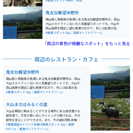
す。隠れた紅葉の名所で撮影スポットとしても人気が高
#絶景スポット
#神社｜寺院
いです。 歴史的には、牛頭天王として知られ、佐波良神
社とも呼ばれていました。建立は888年と古く、明治時
鬼女台展望休憩所
代に徳山神社と改称されました。その後、幾度かの境内
拡張と建物の改築を経て、今日に至っています。元々は
岡山県と鳥取県の県境にある鬼女台展望休憩所は、蒜山
林家の屋敷神や同族神として祀られていたとされ、毎年
大山スカイライン沿いの人気展望スポットです。大山や
神楽が奉納されるなど、地域の宗教的な行事にも重要な
蒜山高原を間近に望む絶景が広がり、秋には紅葉の名所
役割を果たしています。 アクセスは蒜山インター降り
として多くの観光客が訪れます。敷地内にはソフトクリ
#絶景スポット
#山｜高原
#ソフトクリーム
て、車で10分ほどの場所にあります。駐車場は神社の隣
ームなどを販売する売店もあり、雄大な景色を眺めなが
にありますが台数は少ないです。
らの休憩にぴったりです。駐車場とトイレも完備されて
「周辺の景色が綺麗なスポット」をもっと見る
おり、ドライブやツーリング途中の立ち寄りスポットと
してもおすすめです。
周辺のレストラン・カフェ
鬼女台展望休憩所
岡山県と鳥取県の県境にある鬼女台展望休憩所は、蒜山
大山スカイライン沿いの人気展望スポットです。大山や
蒜山高原を間近に望む絶景が広がり、秋には紅葉の名所
として多くの観光客が訪れます。敷地内にはソフトクリ
#絶景スポット
#山｜高原
#ソフトクリーム
ームなどを販売する売店もあり、雄大な景色を眺めなが
らの休憩にぴったりです。駐車場とトイレも完備されて
大山まきばみるくの里
おり、ドライブやツーリング途中の立ち寄りスポットと
してもおすすめです。
大山を眼前に眺めることができる場所にある自然豊かな
放牧場で、天気が良い日にタイミングが良ければ、牛の
放牧を見ることができます。また、牛の疑似搾乳体験も
楽しめます。ソフトクリームが濃厚ミルクで絶品なので
#商業施設
#イベント体験
#絶景スポット
#山｜高原
ぜひ食べてください。
#カフェ｜軽食
#ソフトクリーム