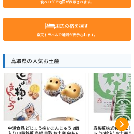
食べログで地図が表示されます。
周辺の宿を探す
楽天トラベルで地図が表示されます。
鳥取県の人気お土産
中浦食品 どじょう掬いまんじゅう 8個
寿製菓株式会社 二十
入り 山陰銘菓 島根 鳥取 お土産 白あん
ト (20枚入) お土産 