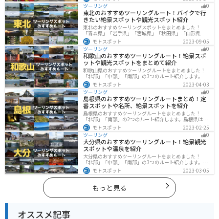
などを歴史や自然を満喫するツーリングができます。バ
ツーリング
0
イクで栃木県にツーリングに行く際は参考にしてくださ
東北のおすすめツーリングルート！バイクで行
い。
きたい絶景スポットや観光スポット紹介
東北のおすすめツーリングスポットをまとめました！
「青森県」「岩手県」「宮城県」「秋田県」「山形県」
「福島県」の各県の観光地紹介します。自然豊かな山々
モトスポット
2023-09-05
や湖、温泉地が点在し、四季折々の景色を楽しめるスポ
ツーリング
0
ットが多数あります。バイクで東北にツーリングに行く
和歌山のおすすめツーリングルート！絶景スポ
際は参考にしてください。
ットや観光スポットをまとめて紹介
和歌山県のおすすめツーリングルートをまとめました！
「北部」「中部」「南部」の3つのルート紹介します。海
と山に囲まれた自然豊かなエリアが広がり、様々な楽し
モトスポット
2023-04-03
み方ができます。バイクで和歌山県にツーリングに行く
ツーリング
0
際は参考にしてください。
島根県のおすすめツーリングルートまとめ！定
番スポットや名所、絶景スポットを紹介
島根県のおすすめツーリングルートをまとめました！
「北部」「南部」の2つのルート紹介します。島根県は、
海と山が近く、1日で全然違う景色を堪能することができ
モトスポット
2023-02-25
ます。バイクで島根県にツーリングに行く際は参考にし
ツーリング
0
てください。
大分県のおすすめツーリングルート！絶景観光
スポットや温泉を紹介
大分県のおすすめツーリングルートをまとめました！
「北部」「中部」「南部」の3つのルート紹介します。阿
蘇の雄大な自然を満喫できるスポットや温泉を満喫する
モトスポット
2023-03-05
ツーリングができます。バイクで大分県にツーリングに
行く際は参考にしてください。
もっと見る
オススメ記事