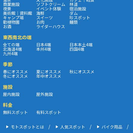
商業施設
ソフトクリーム
林道
夜景
イベント体験
宿泊施設
美術館｜資料館
海鮮
ダム
キャンプ場
スイーツ
珍スポット
動植物園
お肉
麺類
お酒
ライダーハウス
東西南北の端
全ての端
日本4端
日本本土4端
北海道4端
本州4端
四国4端
九州4端
季節
春にオススメ
夏にオススメ
秋にオススメ
冬にオススメ
年中オススメ
施設
屋内施設
屋外施設
料金
無料スポット
有料スポット
モトスポットとは
人気スポット
バイク用品