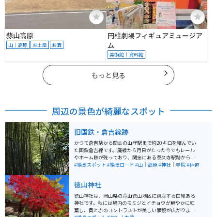
蒜山高原
円柱劇場フィギュアミュージア
ム
山｜高原
お土産
お酒
美術館｜資料館
もっと見る
周辺の景色が綺麗なスポット
旧国鉄・倉吉線跡
かつて倉吉駅から関金の山守駅まで約20キロを結んでい
た国鉄倉吉線です。廃線から月日がたった今でもレール
やホーム跡が残っており、関金にある泰久寺駅跡から山
守トンネル入口付近までは竹林の中に廃線跡がありま
#絶景スポット
#絶景ロード
#山｜高原
#神社｜寺院
#林道
す。 晴れた日には木々の間から光が差し込み、まるでジ
ブリの世界に入ったかのような体験ができます。泰久寺
徳山神社
駅跡前まで車やバイクで行くことは可能ですが、駐車す
ることはできないため、車で訪れる際は、旧国鉄倉吉線
徳山神社は、岡山県の蒜山徳山地区に鎮座する由緒ある
跡観光案内所にある臨時駐車場に駐車することになりま
神社です。秋には境内のモミジとイチョウが鮮やかに紅
す。
葉し、黄と赤のコントラストが美しい景観が広がりま