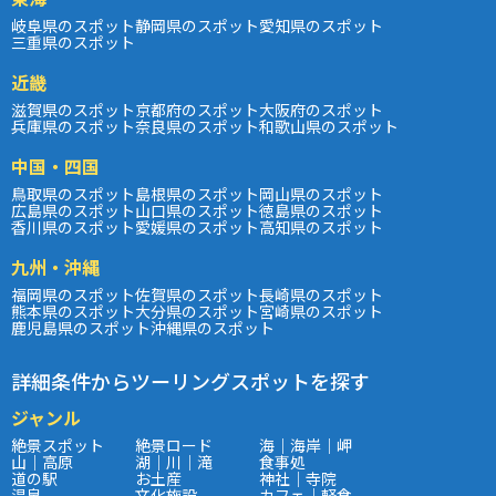
岐阜県のスポット
静岡県のスポット
愛知県のスポット
三重県のスポット
近畿
滋賀県のスポット
京都府のスポット
大阪府のスポット
兵庫県のスポット
奈良県のスポット
和歌山県のスポット
中国・四国
鳥取県のスポット
島根県のスポット
岡山県のスポット
広島県のスポット
山口県のスポット
徳島県のスポット
香川県のスポット
愛媛県のスポット
高知県のスポット
九州・沖縄
福岡県のスポット
佐賀県のスポット
長崎県のスポット
熊本県のスポット
大分県のスポット
宮崎県のスポット
鹿児島県のスポット
沖縄県のスポット
詳細条件からツーリングスポットを探す
ジャンル
絶景スポット
絶景ロード
海｜海岸｜岬
山｜高原
湖｜川｜滝
食事処
道の駅
お土産
神社｜寺院
温泉
文化施設
カフェ｜軽食