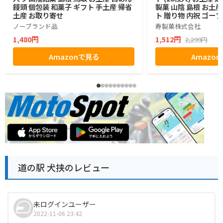
饅頭 個包装 和菓子 ギフト 手土産 帰省
製菓 山陰 島根 お土
土産 お取り寄せ
ト 贈り物 内祝 ゴー
ノーブランド品
寿製菓株式会社
1,480円
1,512円
2,299円
Amazonで見る
Amazo
道の駅 犬挟のレビュー
未ログインユーザー
2022-11-06 23:42