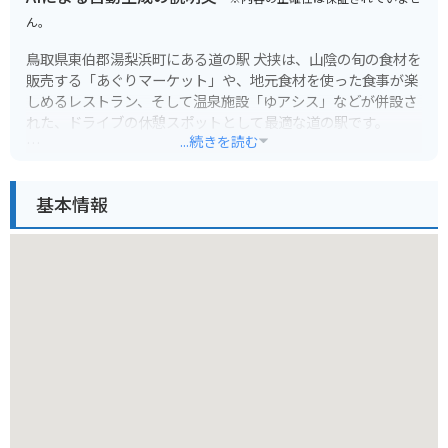
ん。
鳥取県東伯郡湯梨浜町にある道の駅 犬挟は、山陰の旬の食材を
販売する「あぐりマーケット」や、地元食材を使った食事が楽
しめるレストラン、そして温泉施設「ゆアシス」などが併設さ
れた、ドライブの休憩スポットとして最適な道の駅です。
...続きを読む
新鮮な野菜や果物、海産物が手に入るほか、地元産の食材を使
ったパン屋さんも人気です。レストランでは、地元産の猪肉を
基本情報
使った猪肉そばや、大山鶏を使用した親子丼などが人気メニュ
ーです。また、温泉施設「ゆアシス」には、露天風呂やサウ
ナ、岩盤浴などがあり、ドライブの疲れをゆっくりと癒やすこ
とができます。
バイクで訪れる場合、道の駅には広々とした駐車場が完備され
ているので安心です。鳥取県は、日本海沿岸を走る気持ちの良
いルートや、山間部を走るワインディングロードなど、バイク
ツーリングに最適な道がたくさんあります。道の駅 犬挟を拠点
に、鳥取県の自然を満喫するツーリングを楽しんでみてはいか
がでしょうか。