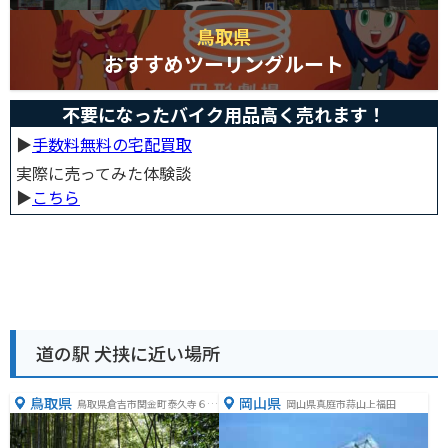
鳥取県
おすすめツーリングルート
不要になったバイク用品高く売れます！
▶︎
手数料無料の宅配買取
実際に売ってみた体験談
▶︎
こちら
道の駅 犬挟に近い場所
鳥取県
岡山県
鳥取県倉吉市関金町泰久寺６０
岡山県真庭市蒜山上福田
３